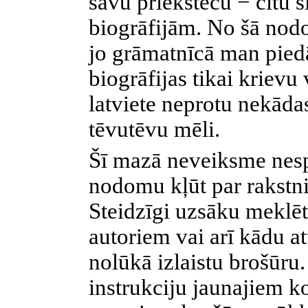
savu priekšteču − citu 
biogrāfijām. No šā nodo
jo grāmatnīcā man piedā
biogrāfijas tikai krievu 
latviete neprotu nekādas
tēvutēvu mēli.
Šī mazā neveiksme nesp
nodomu kļūt par rakstni
Steidzīgi uzsāku meklēt
autoriem vai arī kādu a
nolūkā izlaistu brošūru
instrukciju jaunajiem k