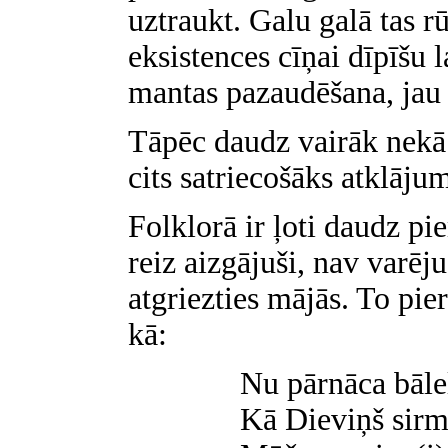
uztraukt. Galu galā tas r
eksistences cīņai dīpīšu l
mantas pazaudēšana, jau b
Tāpēc daudz vairāk nekā š
cits satriecošāks atklāju
Folklorā ir ļoti daudz pi
reiz aizgājuši, nav varēju
atgriezties mājās. To pie
kā:
Nu pārnāca bālel
Kā Dieviņš sirm(