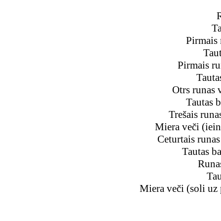
R
Ta
Pirmais r
Taut
Pirmais ru
Tauta
Otrs runas 
Tautas b
Trešais runa
Miera veči (iein
Ceturtais runas
Tautas ba
Runas
Tau
Miera veči (soli uz 