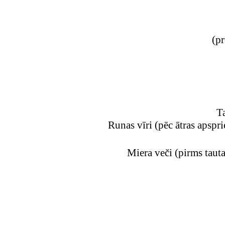
(pr
Ta
Runas vīri (pēc ātras apsprie
Miera veči (pirms taut