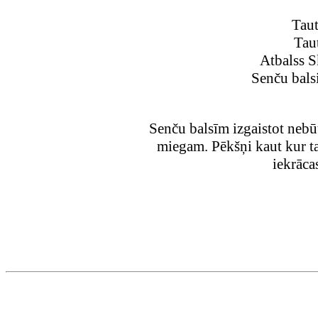
Taut
Taut
Atbalss Sk
Senču balsis
Senču balsīm izgaistot nebūt
miegam. Pēkšņi kaut kur ta
iekrāca