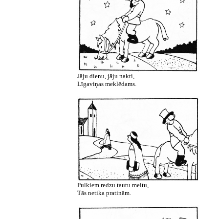
Jāju dienu, jāju nakti,
Līgaviņas meklēdams.
Pulkiem redzu tautu meitu,
Tās netika pratinām.