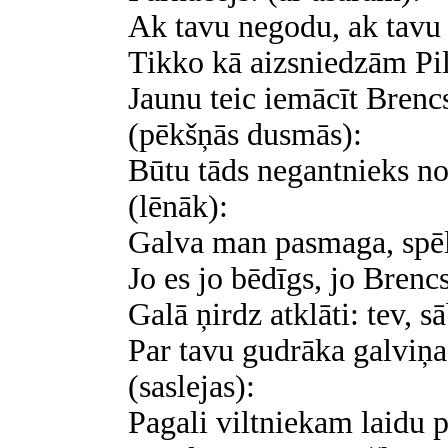
Ak tavu negodu, ak tavu 
Tikko kā aizsniedzām Pil
Jaunu teic iemācīt Brencs
(pēkšņās dusmās):
Būtu tāds negantnieks nor
(lēnāk):
Galva man pasmaga, spēl
Jo es jo bēdīgs, jo Brencs
Galā ņirdz atklāti: tev, sā
Par tavu gudrāka galviņ
(saslejas):
Pagali viltniekam laidu p