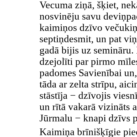
Vecuma ziņā, šķiet, nek
nosvinēju savu deviņp
kaimiņos dzīvo večukiņ
septiņdesmit, un pat viņ
gadā bijis uz semināru. 
dzejolīti par pirmo mīles
padomes Savienībai un, 
tāda ar zelta strīpu, ai
stāstīja − dzīvojis vies
un rītā vakarā vizināts 
Jūrmalu − knapi dzīvs 
Kaimiņa brīnišķīgie pie