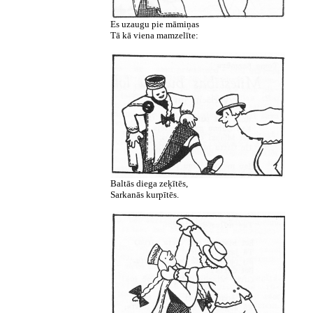
Es uzaugu pie māmiņas
Tā kā viena mamzelīte:
Baltās diega zeķītēs,
Sarkanās kurpītēs.