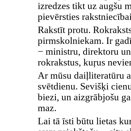
izredzes tikt uz augšu 
pievērsties rakstniecībai
Rakstīt protu. Rokrakst
pirmskolniekam. Ir gadīj
− ministru, direktoru u
rokrakstus, kuŗus nevien
Ar mūsu daiļliteratūru 
svētdienu. Sevišķi cienu
biezi, un aizgrābjošu g
maz.
Lai tā īsti būtu lietas k