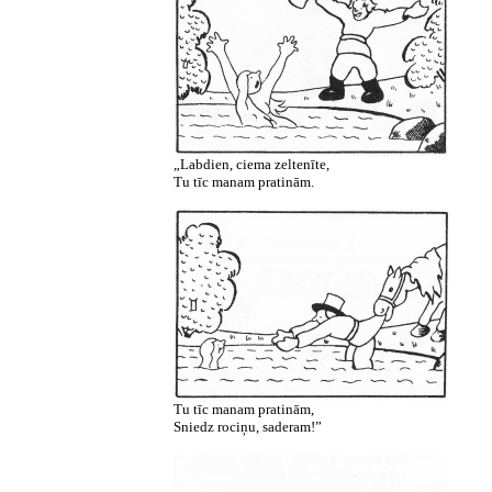
„Labdien, ciema zeltenīte,
Tu tīc manam pratinām.
Tu tīc manam pratinām,
Sniedz rociņu, saderam!”