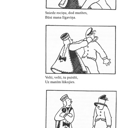
Sniedz rociņu, dod mutītes,
Būsi mana līgaviņa.
Velti, velti, tu puisīti,
Uz manīm lūkojies.