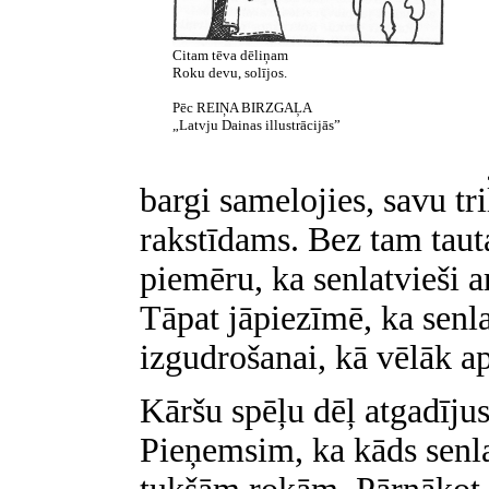
Citam tēva dēliņam
Roku devu, solījos.
Pēc REIŅA BIRZGAĻA
„Latvju Dainas illustrācijās”
bargi samelojies, savu tr
rakstīdams. Bez tam taut
piemēru, ka senlatvieši a
Tāpat jāpiezīmē, ka senla
izgudrošanai, kā vēlāk ap
Kāršu spēļu dēļ atgadījus
Pieņemsim, ka kāds senla