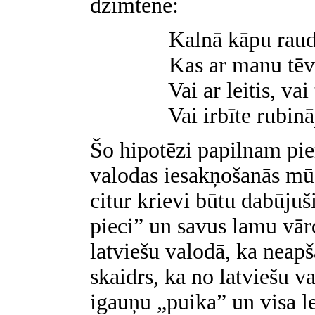
dzimtenē:
Kalnā kāpu raudz
Kas ar manu tēv
Vai ar leitis, vai 
Vai irbīte rubinā
Šo hipotēzi papilnam pie
valodas iesakņošanās mū
citur krievi būtu dabūjuš
pieci” un savus lamu vārdu
latviešu valodā, ka neapš
skaidrs, ka no latviešu v
igauņu „puika” un visa l