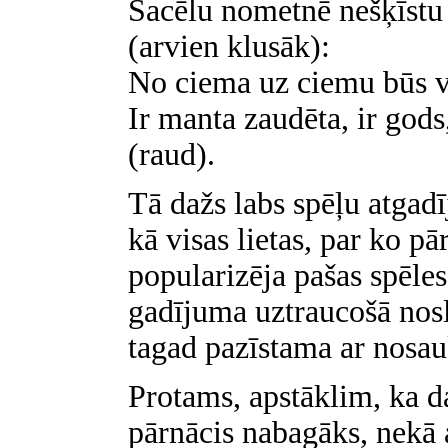
Sacēlu nometnē nešķīstu 
(arvien klusāk):
No ciema uz ciemu būs va
Ir manta zaudēta, ir gods, 
(raud).
Tā dažs labs spēļu atgadī
kā visas lietas, par ko pā
popularizēja pašas spēles
gadījuma uztraucošā nosl
tagad pazīstama ar nosau
Protams, apstāklim, ka d
pārnācis nabagāks, nekā 