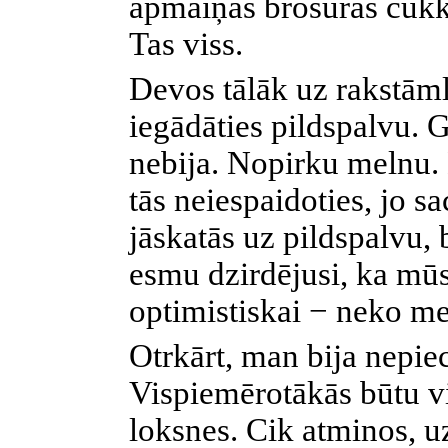
apmaiņas brošūras cūkk
Tas viss.
Devos tālāk uz rakstāml
iegādāties pildspalvu. 
nebija. Nopirku melnu. 
tās neiespaidoties, jo s
jāskatās uz pildspalvu, b
esmu dzirdējusi, ka mūsu
optimistiskai − neko m
Otrkārt, man bija nepie
Vispiemērotākās būtu vi
loksnes. Cik atminos, uz