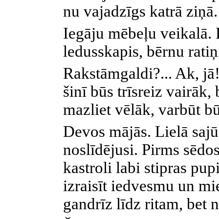
nu vajadzīgs katrā ziņā.
Iegāju mēbeļu veikalā. 
ledusskapis, bērnu ratiņ
Rakstāmgaldi?... Ak, jā
šinī būs trīsreiz vairāk,
mazliet vēlāk, varbūt bū
Devos mājās. Lielā sajū
noslīdējusi. Pirms sēdos 
kastroli labi stipras pup
izraisīt iedvesmu un m
gandrīz līdz ritam, bet