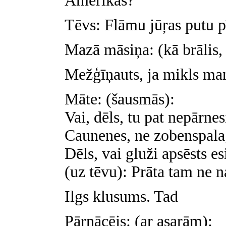
Amerikas?
Tēvs: Flāmu jūŗas putu p
Mazā māsiņa: (kā brālis, 
Mežģīņauts, ja mikls man
Māte: (šausmās):
Vai, dēls, tu pat nepārnes
Caunenes, ne zobenspala
Dēls, vai gluži apsēsts es
(uz tēvu): Prāta tam ne na
Ilgs klusums. Tad
Pārnācējs: (ar asarām):