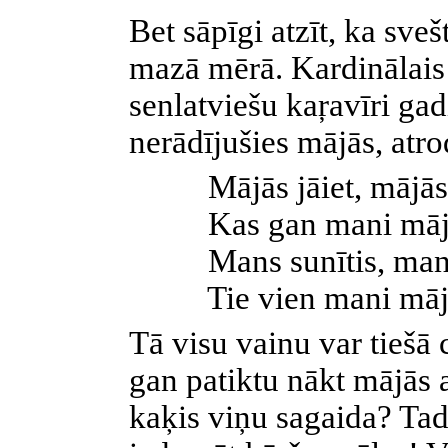
Bet sāpīgi atzīt, ka sveš
mazā mērā. Kardinālais 
senlatviešu kaŗavīri ga
nerādījušies mājās, atr
Mājās jāiet, mājās 
Kas gan mani mājā
Mans sunītis, mans
Tie vien mani mājā
Tā visu vainu var tiešā
gan patiktu nākt mājās a
kaķis viņu sagaida? Tad