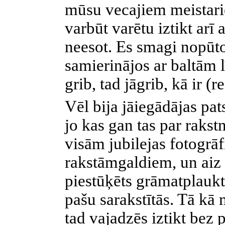
mūsu vecajiem meistarie
varbūt varētu iztikt arī 
neesot. Es smagi nopūt
samierinājos ar baltām 
grib, tad jāgrib, kā ir (
Vēl bija jāiegādājas pat
jo kas gan tas par rakst
visām jubilejas fotogrā
rakstāmgaldiem, un ai
piestūķēts grāmatplaukt
pašu sarakstītās. Tā kā
tad vajadzēs iztikt bez 