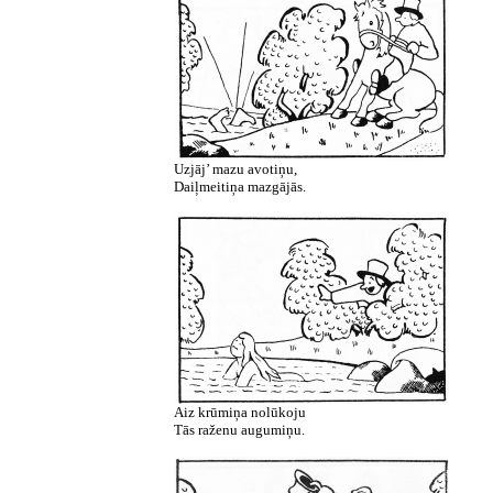
Uzjāj’ mazu avotiņu,
Daiļmeitiņa mazgājās.
Aiz krūmiņa nolūkoju
Tās raženu augumiņu.