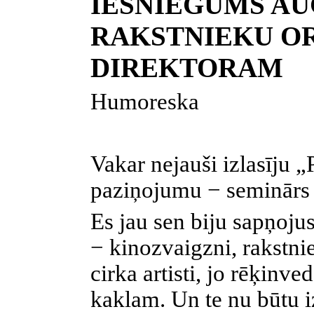
IESNIEGUMS A
RAKSTNIEKU O
DIREKTORAM
Humoreska
Vakar nejauši izlasīju 
paziņojumu − seminārs 
Es jau sen biju sapņoju
− kinozvaigzni, rakstnie
cirka artisti, jo rēķinv
kaklam. Un te nu būtu i