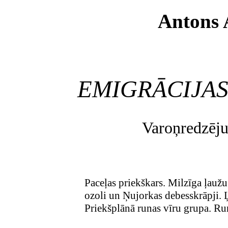
Antons 
EMIGRĀCIJA
Varoņredzēju
Paceļas priekškars. Milzīga ļaužu
ozoli un Ņujorkas debesskrāpji. 
Priekšplānā runas vīru grupa. Runa