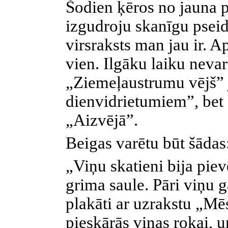
Šodien ķēros no jauna p
izgudroju skanīgu psei
virsraksts man jau ir. A
vien. Ilgāku laiku nevarē
„Ziemeļaustrumu vējš” 
dienvidrietumiem”, bet 
„Aizvējā”.
Beigas varētu būt šādas
„Viņu skatieni bija piev
grima saule. Pāri viņu 
plakāti ar uzrakstu „Mē
pieskārās viņas rokai, u