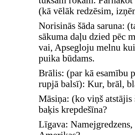
tukšām rokām. Pārnākot p
(kā vēlāk redzēsim, izņ
Norisinās šāda saruna: (ta
sākuma daļu dzied pēc mel
vai, Apsegloju melnu kuil
puika būdams.
Brālis: (par kā esamību p
rupjā balsī): Kur, brāl, 
Māsiņa: (ko viņš atstājis
baķis krepdešīna?
Līgava: Namejgredzens, z