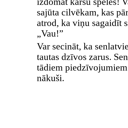
izdomāt kāršu spēles! V
sajūta cilvēkam, kas pā
atrod, ka viņu sagaidīt 
„Vau!”
Var secināt, ka senlatvi
tautas dzīvos zarus. Sen
tādiem piedzīvojumiem 
nākuši.