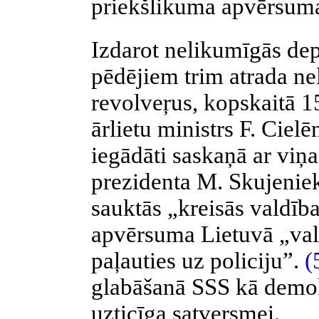
priekšlikuma apvērsuma
Izdarot nelikumīgās dep
pēdējiem trim atrada ne
revolveŗus
, kopskaitā 1
ārlietu ministrs F.
Cielē
iegādāti saskaņā ar viņ
prezidenta M.
Skujenie
sauktās „kreisās valdība
apvērsuma Lietuvā „val
paļauties uz policiju”.
(
glabāšanā SSS kā
demok
uzticīga satversmei.