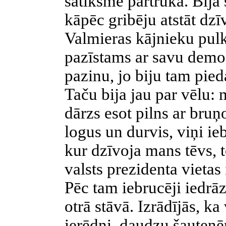
satiksme pārtrūka. Bija
kāpēc gribēju atstāt dzī
Valmieras kājnieku pulk
pazīstams ar savu demokr
pazinu, jo biju tam pied
Taču bija jau par vēlu: 
dārzs esot pilns ar bru
logus un durvis, viņi i
kur dzīvoja mans tēvs, 
valsts prezidenta vietas 
Pēc tam iebrucēji iedrā
otrā stāvā. Izrādījās, ka
ierēdņi, daudzu šauten