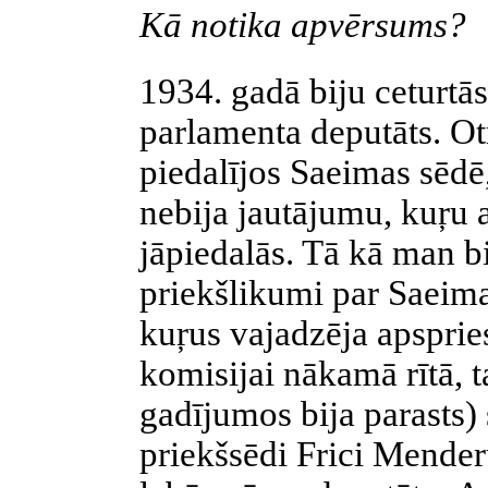
Kā notika apvērsums?
1934. gadā biju ceturtās
parlamenta deputāts. Ot
piedalījos Saeimas sēdē,
nebija jautājumu, kuŗu 
jāpiedalās. Tā kā man bi
priekšlikumi par Saeim
kuŗus vajadzēja apsprie
komisijai nākamā rītā, t
gadījumos bija parasts)
priekšsēdi Frici Mende