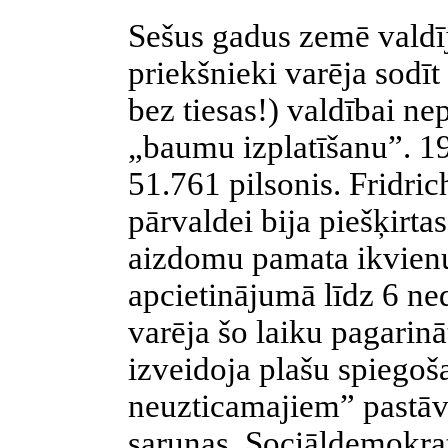
Sešus gadus zemē valdīj
priekšnieki varēja sodīt
bez tiesas!) valdībai n
„baumu izplatīšanu”. 193
51.761 pilsonis. Fridric
pārvaldei bija piešķirtas
aizdomu pamata ikvienu 
apcietinājumā līdz 6 ned
varēja šo laiku pagarinā
izveidoja plašu spiegošan
neuzticamajiem” pastāvī
sarunas. Sociāldemokrat