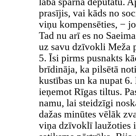
labā spārna deputātu. Ap
prasījis, vai kāds no s
viņu kompensēties, − jo 
Tad nu arī es no Saeim
uz savu dzīvokli Meža p
5. Īsi pirms pusnakts k
brīdināja, ka pilsētā n
kustības un ka nupat 6.
ieņemot Rīgas tiltus. Pa
namu, lai steidzīgi noska
dažas minūtes vēlāk zva
viņa dzīvoklī laužoties 