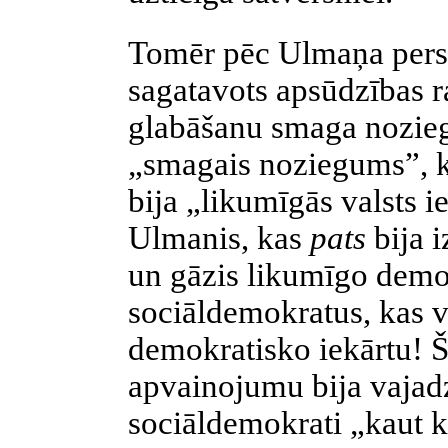
Tomēr pēc Ulmaņa perso
sagatavots apsūdzības r
glabāšanu smaga nozieg
„smagais noziegums”, ko
bija „likumīgās valsts i
Ulmanis, kas
pats
bija 
un gāzis likumīgo
demo
sociāldemokratus
, kas 
demokratisko
iekārtu! Š
apvainojumu bija vajadzī
sociāldemokrati
„kaut k