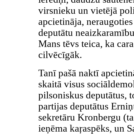
virsnieku un vietējā pol
apcietināja, neraugotie
deputātu neaizkaramību,
Mans tēvs teica, ka car
cilvēcīgāk.
Tanī pašā naktī apcietinā
skaitā visus sociāldemok
pilsoniskus deputātus, 
partijas deputātus Erniņ
sekretāru Kronbergu (
ieņēma kaŗaspēks, un Sa