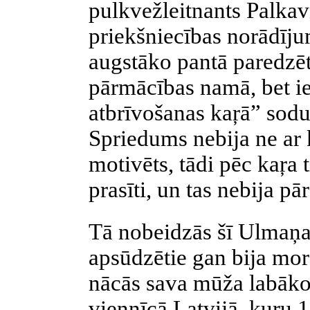
pulkvežleitnants
Palkav
priekšniecības norādīj
augstāko pantā paredzē
pārmācības namā, bet ie
atbrīvošanas
kaŗā
” sodu
Spriedums nebija ne ar
motivēts, tādi pēc
kaŗa
t
prasīti, un tas nebija p
Tā nobeidzās šī Ulmaņa
apsūdzētie gan bija mor
nācās sava mūža labākos
viennīcā Latvijā,
kuŗu
1