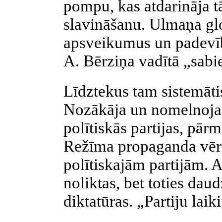
pompu, kas atdarināja tā
slavināšanu. Ulmaņa gl
apsveikumus un padevīb
A. Bērziņa vadītā „sabie
Līdztekus tam sistemāt
Nozākāja un nomelnoja 
polītiskās
partijas, pārm
Režīma propaganda vērs
polītiskajām
partijām. 
noliktas, bet toties da
diktatūras. „Partiju laik