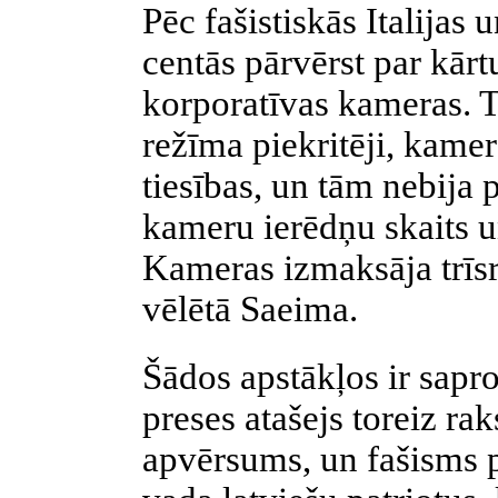
Pēc fašistiskās
Italijas
un
centās pārvērst par kārtu
korporatīvas kameras. To
režīma piekritēji, kame
tiesības, un tām nebija
p
kameru ierēdņu skaits un
Kameras izmaksāja trīsr
vēlētā Saeima.
Šādos apstākļos ir sapro
preses atašejs toreiz rak
apvērsums, un fašisms pē