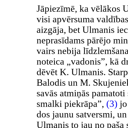
Jāpiezīmē, ka vēlākos 
visi apvērsuma valdības l
aizgāja, bet Ulmanis iec
neprasīdams pārējo mini
vairs nebija līdzlemšanas
noteica „vadonis”, kā d
dēvēt K. Ulmanis. Starp 
Balodis un M. Skujeniek
savās atmiņās pamatoti
smalki piekrāpa”,
(3)
jo
dos jaunu satversmi, un
Ulmanis to jau no paša