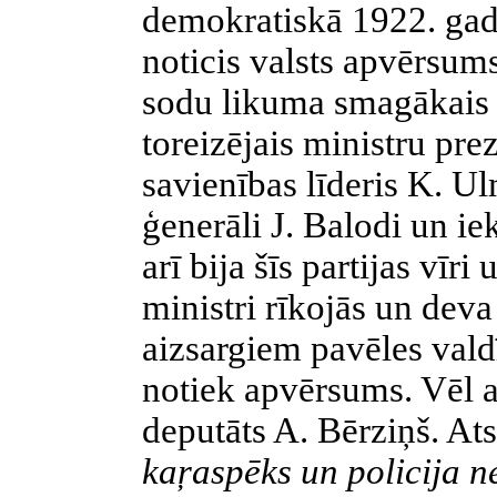
demokratiskā 1922. gada
noticis valsts apvērsums
sodu likuma smagākais
toreizējais ministru pr
savienības līderis K. U
ģenerāli J. Balodi un ie
arī bija šīs partijas vīr
ministri rīkojās un deva
aizsargiem pavēles vald
notiek apvērsums. Vēl 
deputāts A. Bērziņš. At
kaŗaspēks un policija n