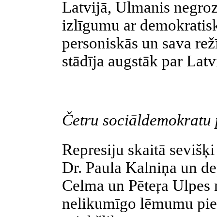
Latvijā, Ulmanis negro
izlīgumu ar
demokratis
personiskās un sava režī
stādīja augstāk par Latv
Četru
sociāldemokratu
Represiju skaitā sevišķ
Dr. Paula Kalniņa un de
Celma un
Pēteŗa
Ulpes
nelikumīgo lēmumu pi