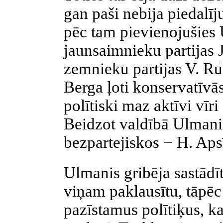
gan paši nebija piedalī
pēc tam pievienojušies
jaunsaimnieku partijas 
zemnieku partijas V. Rub
Berga ļoti konservatīvā
polītiski maz aktīvi vīr
Beidzot valdībā Ulmanis
bezpartejiskos − H. Aps
Ulmanis gribēja sastādī
viņam paklausītu, tāpēc
pazīstamus polītiķus, k