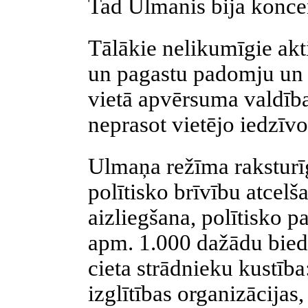
Tad Ulmanis bija koncen
Tālākie nelikumīgie akti
un pagastu padomju un 
vietā apvērsuma valdība 
neprasot vietējo iedzīvo
Ulmaņa režīma raksturī
polītisko brīvību atcelš
aizliegšana, polītisko pa
apm. 1.000 dažādu bied
cieta strādnieku kustība
izglītības organizācijas,