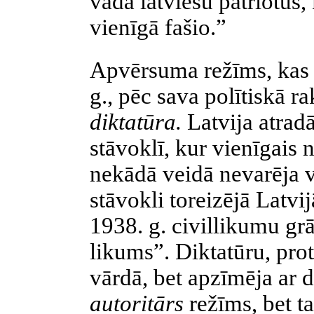
vada latviešu patriotus,
vienīgā
fašio
.”
Apvērsuma režīms, kas 
g., pēc sava
polītiskā
ra
diktatūra.
Latvija atrad
stāvoklī, kur vienīgais 
nekādā veidā nevarēja v
stāvokli toreizējā Latvij
1938. g. civillikumu gr
likums”. Diktatūru, prot
vārdā, bet apzīmēja ar
autoritārs
režīms, bet ta