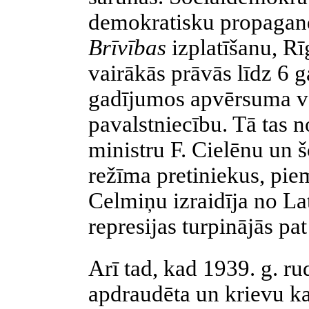
demokratisku
propagand
Brīvības
izplatīšanu, Rī
vairākās prāvās līdz 6 
gadījumos apvērsuma v
pavalstniecību. Tā tas no
ministru F.
Cielēnu
un š
režīma pretiniekus, pie
Celmiņu izraidīja no Lat
represijas turpinājās pat
Arī tad, kad 1939. g. ru
apdraudēta un krievu
k