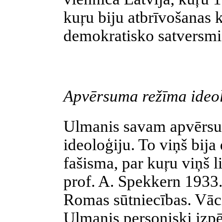
kuŗu
biju atbrīvošanas
demokratisko
satversmi 
Apvērsuma režīma ideo
Ulmanis savam apvērsu
ideoloģiju. To viņš bija
fašisma, par
kuŗu
viņš l
prof. A.
Spekkern
1933.
Romas sūtniecības. Vāc
Ulmanis personiski izpēt