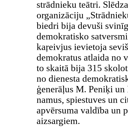
strādnieku teātri. Slēdza
organizāciju „Strādniek
biedri bija devuši svin
demokratisko satversmi.
kaŗeivjus ievietoja sevi
demokratus atlaida no v
to skaitā bija 315 skolo
no dienesta demokratisk
ģenerāļus M. Peniķi un 
namus, spiestuves un ci
apvērsuma valdība un pa
aizsargiem.