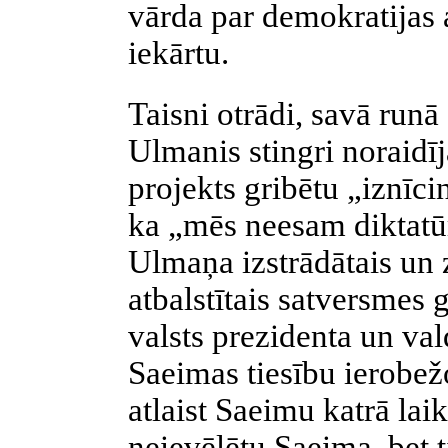
vārda par
demokratijas
iekārtu.
Taisni otrādi, savā run
Ulmanis stingri noraidī
projekts gribētu „iznīci
ka „mēs neesam diktatūra
Ulmaņa izstrādātais un
atbalstītais satversmes 
valsts prezidenta un va
Saeimas tiesību ierobež
atlaist Saeimu katrā lai
neievēlētu Saeima, bet t