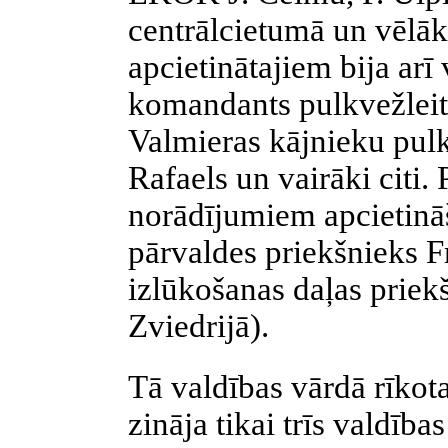
centrālcietumā un vēlāk
apcietinātajiem bija arī
komandants pulkvežleitn
Valmieras kājnieku pul
Rafaels un vairāki citi
norādījumiem apcietināš
pārvaldes priekšnieks F
izlūkošanas daļas priek
Zviedrijā).
Tā valdības vārdā rīkota
zināja tikai trīs valdība