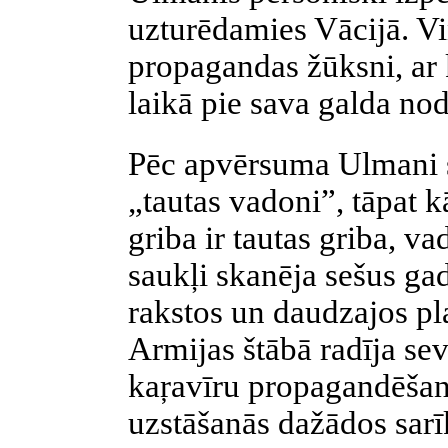
uzturēdamies Vācijā. Vi
propagandas žūksni, ar
laikā pie sava galda no
Pēc apvērsuma Ulmani s
„tautas vadoni”, tāpat 
griba ir tautas griba, vad
saukļi skanēja sešus ga
rakstos un daudzajos pl
Armijas štābā radīja se
kaŗavīru
propagandēša
uzstāšanās dažādos sarī