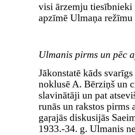
visi ārzemju
tiesībnieki
apzīmē Ulmaņa režīmu p
Ulmanis pirms un pēc 
Jākonstatē kāds svarīgs 
noklusē A. Bērziņš un c
slavinātāji un pat atsevi
runās un rakstos pirms
gaŗajās
diskusijās Saei
1933.-34. g. Ulmanis n