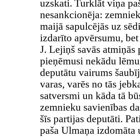
uzskati. Turklāt viņa p
nesankcionēja: zemniek
maijā sapulcējās uz sēd
izdarīto apvērsumu, bet
J. Lejiņš savās atmiņās 
pieņēmusi nekādu lēmu
deputātu vairums šaubīji
varas, varēs no tās jebka
satversmi un kāda tā b
zemnieku savienības darb
šīs partijas deputāti. P
paša Ulmaņa izdomāta un