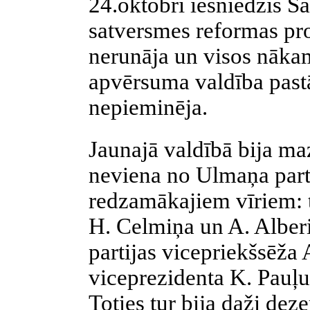
24.oktobrī iesniedzis S
satversmes reformas pro
nerunāja un visos nāk
apvērsuma valdība pastā
nepieminēja.
Jaunajā valdībā bija ma
neviena no Ulmaņa part
redzamākajiem vīriem: t
H. Celmiņa un A. Alberi
partijas vicepriekšsēža
viceprezidenta K. Pauļu
Toties tur bija daži dez