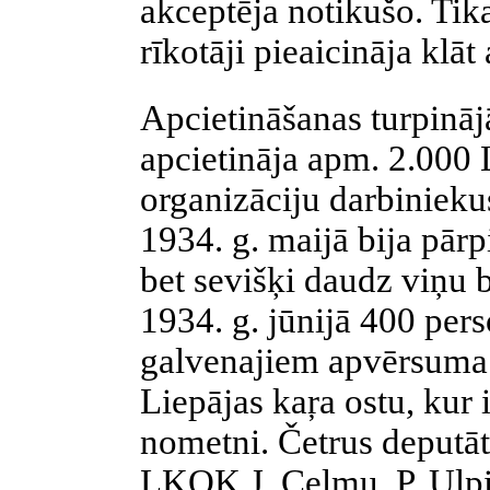
akceptēja notikušo. Tik
rīkotāji pieaicināja klāt
Apcietināšanas turpinājā
apcietināja apm. 2.000
organizāciju darbiniekus
1934. g. maijā bija pār
bet sevišķi daudz viņu 
1934. g. jūnijā 400 pers
galvenajiem apvērsuma p
Liepājas kaŗa ostu, kur 
nometni. Četrus deputāt
LKOK J. Celmu, P. Ulpi