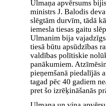
Ulmaņa apvērsums bijis
ministrs J. Balodis deva
slēgtām durvīm, tādā kā
iemesla tiesas gaitu slēp
Ulmanim bija vajadzīgs: 
tiesā būtu apsūdzības r
valdības
polītiskie
nolūk
panākumiem. Atzīmēsim
pieņemšanā piedalījās ar
tagad pēc 40 gadiem ne
pret šo izrēķināšanās pr
Ulmaņa un viņa apvērsum