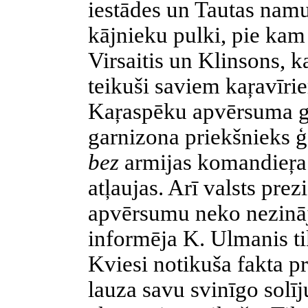
iestādes un Tautas nam
kājnieku pulki, pie kam
Virsaitis un Klinsons, ka
teikuši saviem kaŗavīri
Kaŗaspēku apvērsuma g
garnizona priekšnieks ģe
bez
armijas komandieŗa
atļaujas. Arī valsts prez
apvērsumu neko nezināj
informēja K. Ulmanis tik
Kviesi notikuša fakta p
lauza savu svinīgo solī