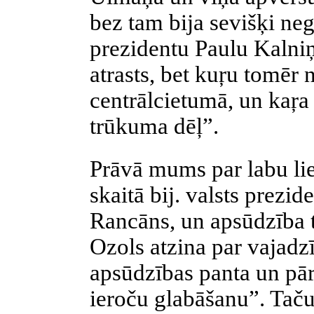
bez tam bija sevišķi ne
prezidentu Paulu Kalni
atrasts, bet
kuŗu
tomēr n
centrālcietumā, un
kaŗa
trūkuma dēļ”.
Prāvā mums par labu liec
skaitā bij. valsts prezid
Rancāns
, un apsūdzība 
Ozols atzina par vajadzī
apsūdzības panta un pār
ieroču glabāšanu”. Taču