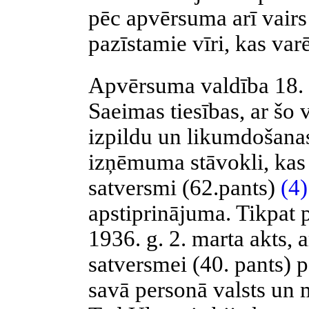
pēc apvērsuma arī vairs 
pazīstamie vīri, kas var
Apvērsuma valdība 18. m
Saeimas tiesības, ar šo 
izpildu un likumdošanas
izņēmuma stāvokli, kas 
satversmi (62.pants)
(4)
apstiprinājuma. Tikpat p
1936. g. 2. marta akts, 
satversmei (40. pants) 
savā personā valsts un 