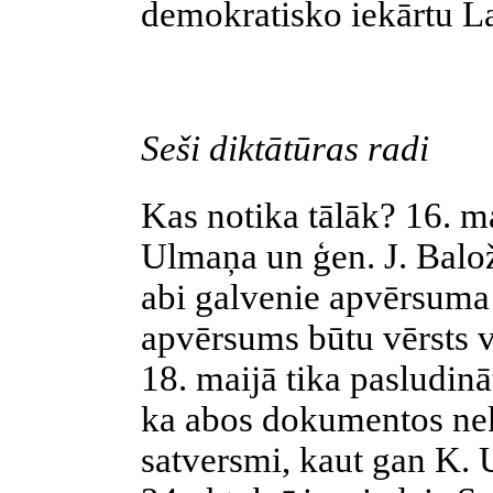
demokratisko iekārtu La
Seši diktātūras radi
Kas notika tālāk? 16. ma
Ulmaņa un ģen. J. Balo
abi galvenie apvērsuma v
apvērsums būtu vērsts vi
18. maijā tika pasludin
ka abos dokumentos neka
satversmi, kaut gan K. 