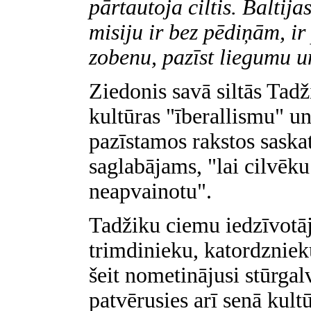
pārtautoja ciltis. Baltija
misiju ir bez pēdiņām, ir
zobenu, pazīst liegumu u
Ziedonis savā siltās Tadž
kultūras "īberallismu" un
pazīstamos rakstos saskat
saglabājams, "lai cilvēku
neapvainotu".
Tadžiku ciemu iedzīvotāj
trimdinieku, katordzniek
šeit nometinājusi stūrgal
patvērusies arī senā kult