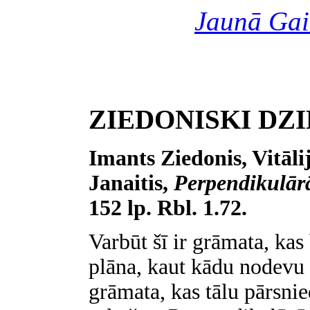
Jaunā Gai
ZIEDONISKI DZ
Imants Ziedonis, Vitāli
Janaitis,
Perpendikulārā
152 lp. Rbl. 1.72.
Varbūt šī ir grāmata, kas
plāna, kaut kādu nodevu i
grāmata, kas tālu pārsni