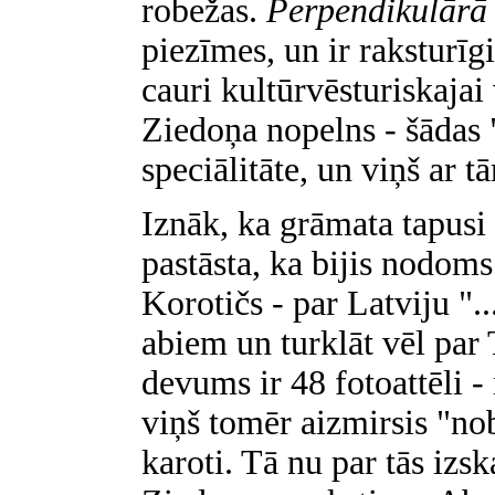
robežas.
Perpendikulārā 
piezīmes, un ir raksturīg
cauri kultūrvēsturiskajai 
Ziedoņa nopelns - šādas 
speciālitāte, un viņš ar t
Iznāk, ka grāmata tapusi
pastāsta, ka bijis nodoms
Korotičs - par Latviju ".
abiem un turklāt vēl par
devums ir 48 fotoattēli -
viņš tomēr aizmirsis "no
karoti. Tā nu par tās izsk