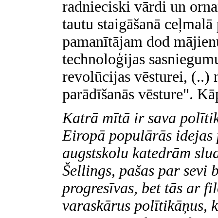
radnieciski vārdi un orn
tautu staigāšanā ceļmalā 
pamanītājam dod mājienu
technoloģijas sasniegumu 
revolūcijas vēsturei, (..
parādīšanās vēsture". Kā
Katrā mītā ir sava polīti
Eiropā populārās idejas 
augstskolu katedrām slud
Šellings, pašas par sevi 
progresīvas, bet tās ar fi
varaskārus polītikāņus, k