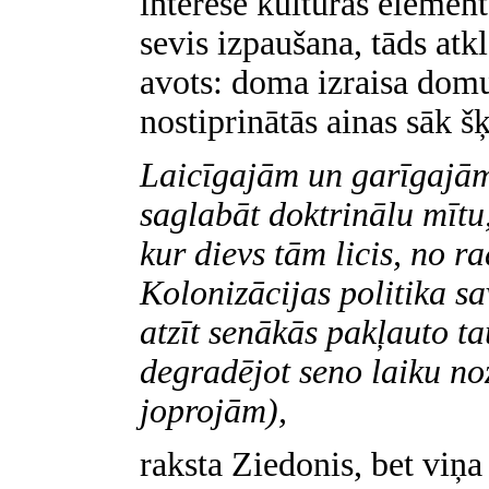
interesē kultūras element
sevis izpaušana, tāds at
avots: doma izraisa domu
nostiprinātās ainas sāk š
Laicīgajām un garīgajām
saglabāt doktrinālu mītu,
kur dievs tām licis, no r
Kolonizācijas politika sa
atzīt senākās pakļauto ta
degradējot seno laiku noz
joprojām),
raksta Ziedonis, bet viņa