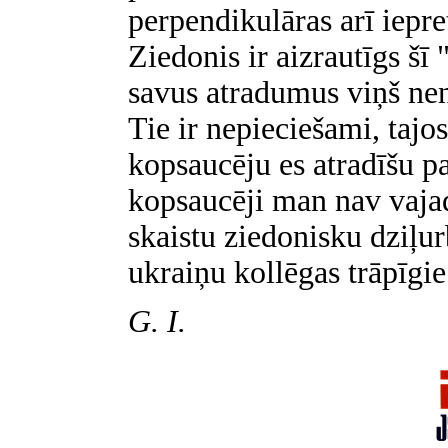
perpendikulāras arī iepre
Ziedonis ir aizrautīgs šī
savus atradumus viņš nen
Tie ir nepieciešami, tajos
kopsaucēju es atradīšu pa
kopsaucēji man nav vajadz
skaistu ziedonisku dziļu
ukraiņu kollēgas trāpīgie
G. I.