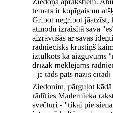
Ziedoņa aprakstiem. Abu 
temats ir kopīgais un atš
Gribot negribot jāatzīst, 
atmodu izraisītā sava "es
aizrāvušās ar savas ident
radniecisks krustiņš kai
iztulkots kā aizguvums 
drīzāk meklējams radnie
- ja tāds pats nazis citād
Ziedonim, pārguļot kādā 
rādīties Madernieka raks
svečtuŗi - "tikai pie sie