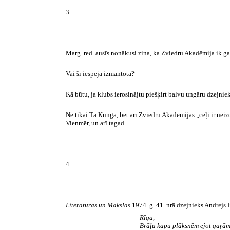
3.
Marg
.
red
. ausīs nonākusi ziņa, ka Zviedru Akadēmija ik g
Vai šī iespēja izmantota?
Kā būtu, ja klubs
ierosinājtu
piešķirt balvu ungāru dzejni
Ne tikai Tā Kunga, bet arī Zviedru Akadēmijas „ceļi ir neiz
Vienmēr, un arī tagad.
4.
Literātūras
un Mākslas
1974. g. 41.
nrā
dzejnieks Andrejs B
Rīga,
Brāļu kapu plāksnēm ejot
gaŗā