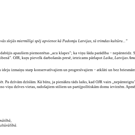
.
vās slejās miermīlīgi spēj apvienot kā Padomju Latvijas, tā trimdas kultūru...”
i dabūjis apaušiem piemontētas „acu klapes”; ka viņu šāda parādība − nepārsteidz. Sa
dibenā”. OJR,
kuŗu
pievelk darbošanās presē, ieteicams pārlapot
Laika, Latvijas Am
ideju izmaiņu starp konservatīvajiem un progresīvajiem − atklāti un bez briesmām
ritēt. Pa dzīvām dzīslām. Kā būtu, ja pienāktu tāds laiks, kad OJR vairs „nepārsteigt
 no viņu dzīves vietas, radošajiem stiliem un
partijpolītiskām
domu ievirzēm. Apm
nātībā,
ultūrālībā
.