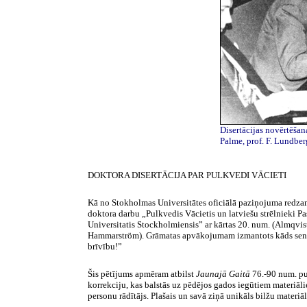
Disertācijas novērtēšan
Palme
, prof. F.
Lundber
DOKTORA DISERTĀCIJA
PAR PULKVEDI VĀCIETI
Kā no Stokholmas Universitātes oficiālā paziņojuma redzams
doktora darbu „Pulkvedis Vācietis un latviešu strēlnieki P
Universitatis
Stockholmiensis
” ar kārtas 20.
num
. (
Almqvis
Hammarström
). Grāmatas apvākojumam izmantots kāds sens f
brīvību!”
Šis pētījums apmēram atbilst
Jaunajā Gaitā
76.-90
num
. p
korrekciju
, kas balstās uz pēdējos gados iegūtiem materiāl
personu rādītājs. Plašais un savā ziņā unikāls bilžu materiā