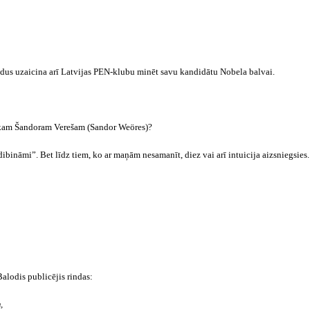
adus uzaicina arī Latvijas PEN-klubu minēt savu kandidātu Nobela balvai.
ekam
Šandoram
Verešam
(
Sandor
Weöres
)?
dibināmi”. Bet līdz tiem, ko ar maņām nesamanīt, diez vai arī
intuicija
aizsniegsies.
alodis publicējis rindas:
m
,