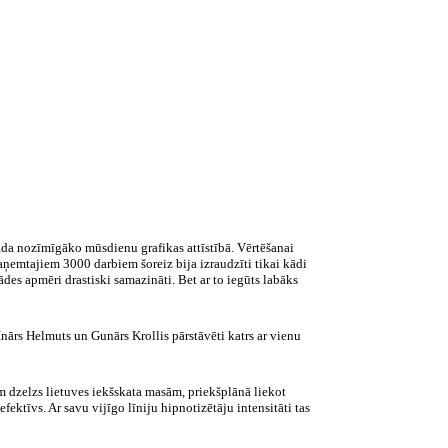
rāda nozīmīgāko mūsdienu grafikas attīstībā. Vērtēšanai
emtajiem 3000 darbiem šoreiz bija izraudzīti tikai kādi
ādes apmēri drastiski samazināti. Bet ar to iegūts labāks
i Inārs Helmuts un Gunārs
Krollis
pārstāvēti katrs ar vienu
ām dzelzs lietuves iekšskata masām, priekšplānā liekot
ektīvs. Ar savu vijīgo līniju hipnotizētāju intensitāti tas