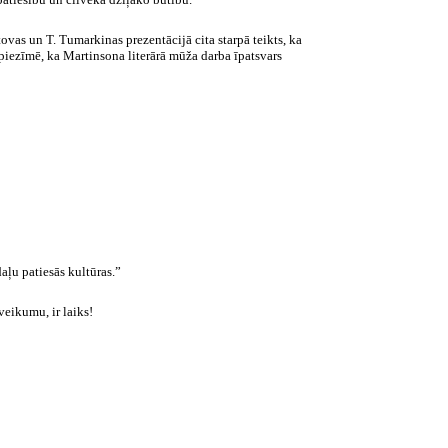
ovas un T. Tumarkinas prezentācijā cita starpā teikts, ka
piezīmē, ka Martinsona literārā mūža darba īpatsvars
aļu patiesās kultūras.”
veikumu, ir laiks!