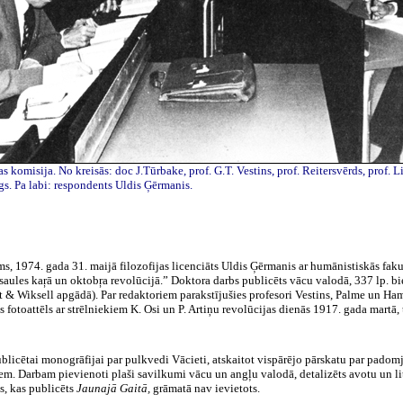
as komisija. No kreisās:
doc
J.Tūrbake
, prof. G.T.
Vestins
, prof.
Reitersvērds
, prof.
L
gs
. Pa labi: respondents Uldis
Ģērmanis
.
, 1974. gada 31. maijā filozofijas licenciāts Uldis
Ģērmanis
ar humānistiskās fakul
asaules
kaŗā
un
oktobŗa
revolūcijā.” Doktora darbs publicēts vācu valodā, 337 lp. bi
t
&
Wiksell
apgādā). Par redaktoriem parakstījušies profesori
Vestins
,
Palme
un
Ham
otoattēls ar strēlniekiem K. Osi un P. Artiņu revolūcijas dienās 1917. gada martā, 
ublicētai monogrāfijai par pulkvedi Vācieti, atskaitot vispārējo pārskatu par padomju
iem. Darbam pievienoti plaši savilkumi vācu un angļu valodā, detalizēts avotu un
l
ls, kas publicēts
Jaunajā Gaitā,
grāmatā nav ievietots.