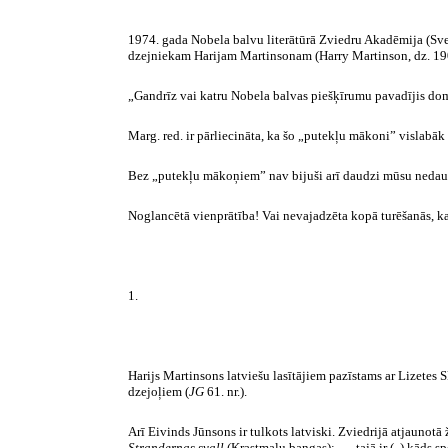
1974. gada
Nobela balvu literātūrā Zviedru Akadēmija (Sv
dzejniekam Harijam Martinsonam (Harry Martinson, dz. 1904
„Gandrīz vai katru Nobela balvas piešķīrumu pavadījis doms
Marg. red. ir pārliecināta, ka šo „putekļu mākoni” vislabāk 
Bez „putekļu mākoņiem” nav bijuši arī daudzi mūsu nedaudzo
Noglancētā vienprātība! Vai nevajadzēta kopā turēšanās, kas
1.
Harijs Martinsons latviešu lasītājiem pazīstams ar Lizetes
dzejoļiem (
JG
61. nr.).
Arī Eivinds Jūnsons ir tulkots latviski. Zviedrijā atjaunotā
Strandernas svall
(Krastmalu bangas): „... tajā ir (..) kāds