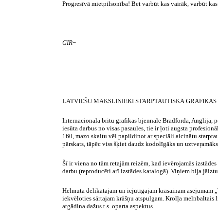
Progresīvā mietpilsonība! Bet varbūt kas vairāk, varbūt kas 
GIR
−
LATVIEŠU MĀKSLINIEKI
STARPTAUTISKĀ GRAFIKAS 
Internacionālā britu grafikas
bjennāle
Bradfordā
, Anglijā, 
iesūta darbus no visas pasaules, tie ir ļoti augsta profesion
160, mazo skaitu vēl papildinot ar speciāli aicinātu starpta
pārskats, tāpēc viss šķiet daudz kodolīgāks un
uztveŗamāks
Šī ir viena no tām retajām reizēm, kad ievērojamās izstādes
darbu (reproducēti arī izstādes katalogā). Viņiem bija jāizt
Helmuta delikātajam un iejūtīgajam krāsainam asējumam 
iekvēloties sārtajam krāšņu atspulgam.
Krolļa
melnbaltais l
atgādina dažus t.s.
oparta
aspektus.