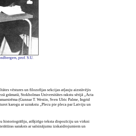
indbergers
, prof. S.U.
tātes vēstures un filozofijas sekcijas atļauju aizstāvējis
ezā grāmatā, Stokholmas Universitātes rakstu sērijā „
Acta
marstrēma
(
Gunnar
T.
Westin
, Sven
Ulric
Palme
,
Ingrid
turot karogu ar uzrakstu „Plecu pie pleca par Latviju un
 historiogrāfiju, atšķirīgo teksta dispozīciju un virkni
iterātūras
saraksts ar saīsinājumu izskaidrojumiem un