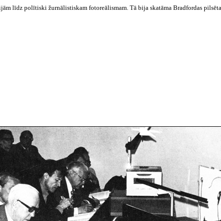
ijām līdz
polītiski
žurnālistiskam
fotoreālismam
. Tā bija skatāma
Bradfordas
pilsēta