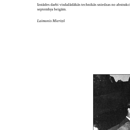
Izstādes darbi visdažādākās
technikās
sniedzas no abstrakc
septembŗa
beigām.
Laimonis Mieriņš