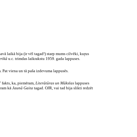
vā laikā bija (ir vēl tagad!) starp mums cilvēki,
kuŗus
erikā
u.c. trimdas laikrakstu 1959. gada lappuses.
. Pat viena un tā paša izdevuma lappusēs.
u” fakts, ka, piemēram,
Literātūras
un Mākslas
lappuses
ēram kā
Jaunā Gaita
tagad. OJR, vai tad bija slikti redzēt