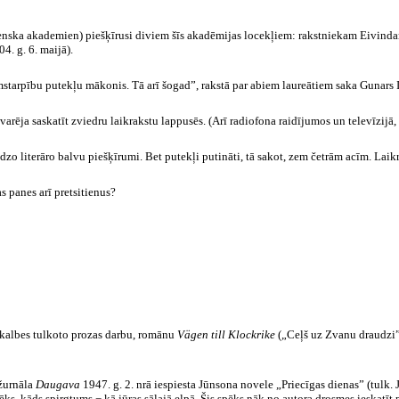
enska akademien) piešķīrusi diviem šīs akadēmijas locekļiem: rakstniekam Eivinda
. g. 6. maijā).
tarpību putekļu mākonis. Tā arī šogad”, rakstā par abiem laureātiem saka Gunars I
varēja saskatīt zviedru laikrakstu lappusēs. (Arī radiofona raidījumos un televīzijā,
 literāro balvu piešķīrumi. Bet putekļi putināti, tā sakot, zem četrām acīm. Laikra
 panes arī pretsitienus?
 Skalbes tulkoto prozas darbu, romānu
Vägen till Klockrike
(„Ceļš uz Zvanu draudzi
 žurnāla
Daugava
1947. g. 2. nrā iespiesta Jūnsona novele „Priecīgas dienas” (tulk.
 spēks, kāds spirgtums − kā jūŗas sāļajā elpā. Šis spēks nāk no autora drosmes ieskatī