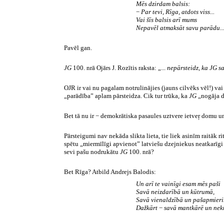
Mēs dzirdam balsis:
−
Par tevi, Rīga, atdots viss...
Vai šīs balsis arī mums
Nepavēl atmaksāt savu parādu..
Pavēl gan.
JG
100.
nrā
Ojārs J.
Rozītis
raksta: „...
nepārsteidz, ka JG sa
OJR ir vai nu pagalam notrulinājies (jauns cilvēks vēl!) va
„parādība” aplam pārsteidza. Cik tur trūka, ka
JG
„nogāja 
Bet tā nu ir − demokrātiska pasaules uztvere
ietveŗ
domu un 
Pārsteigumi nav nekāda slikta lieta, tie liek asinīm raitāk 
spētu „miermīlīgi apvienot” latviešu dzejniekus neatkarīgi
sevi pašu nodrukātu
JG
100.
nrā
?
Bet Rīga? Atbild Andrejs Balodis:
Un arī te vainīgi esam mēs paši
Savā neizdarībā un kūtrumā,
Savā vienaldzībā un pašapmieri
Dažkārt
−
savā
mantkārē
un
nek