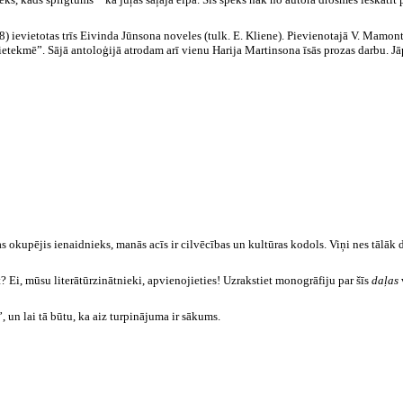
) ievietotas trīs Eivinda Jūnsona noveles (tulk. E. Kliene). Pievienotajā V. Mamont
etekmē”. Sājā antoloģijā atrodam arī vienu Harija Martinsona īsās prozas darbu. Jā
 okupējis ienaidnieks, manās acīs ir cilvēcības un kultūras kodols. Viņi nes tālāk d
āt? Ei, mūsu literātūrzinātnieki, apvienojieties! Uzrakstiet monogrāfiju par šīs
daļas
, un lai tā būtu, ka aiz turpinājuma ir sākums.