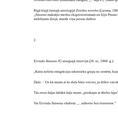
Rīgā klajā laistajā antoloģijā
Zviedru noveles
(Liesma, 1968
„Jūnsons maksājis meslus ekspresionismam un bijis Prusta i
meklējams dzejā, mazāk viņa prozas darbos.
2.
Eivinds Jūnsons
JG
sniegtajā intervijā (26. nr., 1960. g.):
„Katra neliela emigrācijas rakstnieku grupa no zemēm, kuŗas
Daļu.
− Un kā mums ar šo
daļu
būtu veicies, ja drīkst vaic
Tās
otras
daļas labākā daļa mums „
pieskaŗas
ar ābeles lapu”
Vai
Eivinda
Jūnsona
vārdiem:
„...nākotne bez
tiranniem
.”