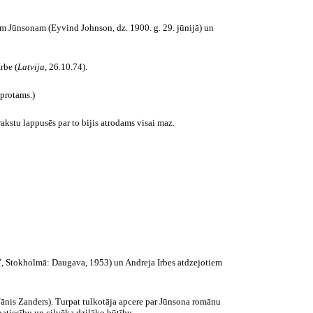
m Jūnsonam (Eyvind Johnson, dz. 1900. g. 29. jūnijā) un
rbe (
Latvija,
26.10.74).
 protams.)
kstu lappusēs par to bijis atrodams visai maz.
”, Stokholmā: Daugava, 1953) un Andreja Irbes atdzejotiem
 Jānis Zanders). Turpat tulkotāja apcere par Jūnsona romānu
t patiesību un cilvēka dziļāko būtību.