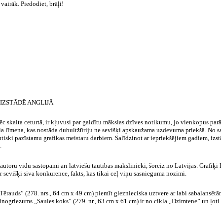
vairāk. Piedodiet, brāļi!
IZSTĀDĒ ANGLIJĀ
pēc skaita ceturtā, ir kļuvusi par gaidītu mākslas dzīves notikumu, jo vienkopus pa
āla līmeņa, kas nostāda
dubultžūriju
ne sevišķi apskaužama uzdevuma priekšā. No saņ
utiski pazīstamu grafikas meistaru darbiem. Salīdzinot ar iepriekšējiem gadiem, izst
.
 autoru vidū sastopami arī latviešu tautības mākslinieki, šoreiz no Latvijas. Grafiķ
ur sevišķi sīva konkurence, fakts, kas tikai ceļ viņu sasnieguma nozīmi.
„Tērauds” (278.
nrs
., 64 cm x 49 cm) piemīt gleznieciska uztvere ar labi sabalansēt
inogriezums „Saules koks” (279. nr., 63 cm x 61 cm) ir no cikla „Dzimtene” un ļoti ef