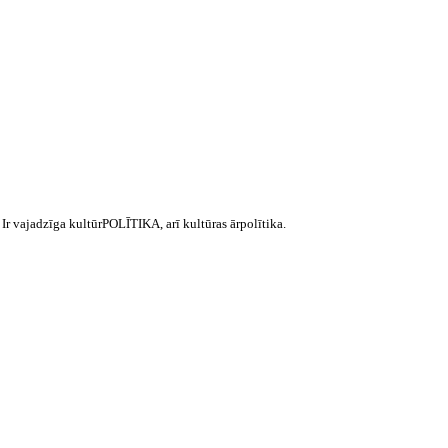
 Ir vajadzīga
kultūrPOLĪTIKA
, arī kultūras
ārpolītika
.