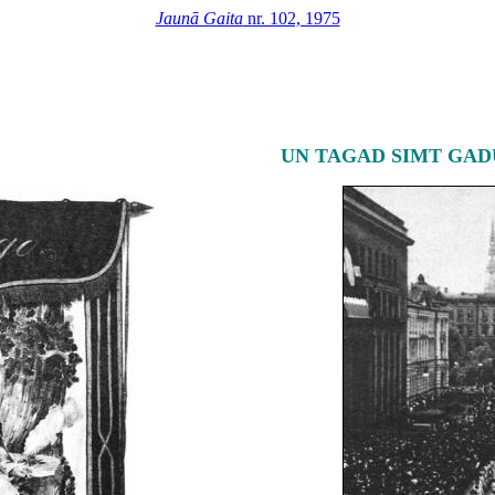
Jaunā Gaita
nr. 102, 1975
UN TAGAD SIMT GADU