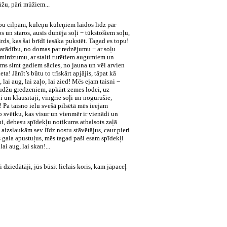
ūžu, pāri mūžiem...
lpu cilpām, kūleņu kūleņiem laidos līdz pār
s un staros, ausīs dunēja soļi − tūkstošiem soļu,
rds, kas šai brīdī iesāka pukstēt. Tagad es topu!
parādību, no domas par redzējumu − ar soļu
u mirdzumu, ar stalti turētiem augumiem un
rms simt gadiem sācies, no jauna un vēl arvien
a! Jānīt’s būtu to trīskārt apjājis, tāpat kā
lai aug, lai zaļo, lai zied! Mēs ejam taisni −
udžu gredzeniem, apkārt zemes lodei, uz
 un klausītāji, vingrie soļi un nogurušie,
! Pa taisno ielu svešā pilsētā mēs ieejam
 svētku, kas visur un vienmēr ir vienādi un
āņi, debesu spīdekļu notikums atbalsots zaļā
izslaukām sev līdz nostu stāvētājus, caur pieri
s gala apustuļus, mēs tagad paši esam spīdekļi
ai aug, lai skan!...
ķi dziedātāji, jūs būsit lielais koris, kam jāpaceļ