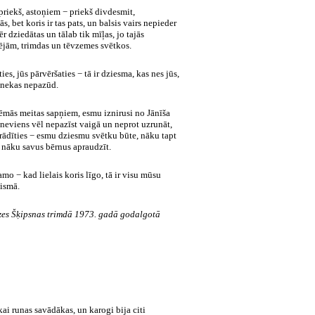
 priekš, astoņiem − priekš divdesmit,
s, bet koris ir tas pats, un balsis vairs nepieder
 dziedātas un tālab tik mīļas, jo tajās
rējām, trimdas un tēvzemes svētkos.
es, jūs pārvēršaties − tā ir dziesma, kas nes jūs,
 nekas nepazūd.
ēmās meitas sapņiem, esmu iznirusi no Jānīša
neviens vēl nepazīst vaigā un neprot uzrunāt,
arādīties − esmu dziesmu svētku būte, nāku tapt
, nāku savus bērnus apraudzīt.
amo − kad lielais koris līgo, tā ir visu mūsu
aismā.
lzes Šķipsnas trimdā 1973. gadā godalgotā
ai runas savādākas, un karogi bija citi