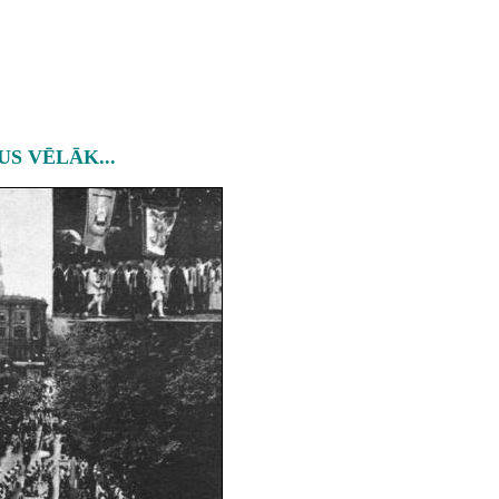
S VĒLĀK...