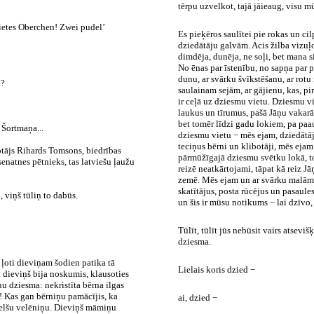
tērpu uzvelkot, tajā jāieaug, visu m
utietes Oberchen! Zwei pudel’
Es pieķēros saulītei pie rokas un ci
dziedātāju galvām. Acis žilba vizuļo
dimdēja, dunēja, ne soļi, bet mana si
No ēnas par īstenību, no sapņa par 
dunu, ar svārku švīkstēšanu, ar rot
i?
saulainam sejām, ar gājienu, kas, pi
ir ceļā uz dziesmu vietu. Dziesmu viet
laukus un tīrumus, pašā Jāņu vakarā, 
bet tomēr līdzi gadu lokiem, pa paa
 Šortmaņa...
dziesmu vietu − mēs ejam, dziedātāji
teciņus bērni un klibotāji, mēs ejam
otājs Rihards Tomsons, biedrības
pārmūžīgajā dziesmu svētku lokā, to
 senatnes pētnieks, tas latviešu ļaužu
reizē neatkārtojami, tāpat kā reiz J
zemē. Mēs ejam un ar svārku malām a
skatītājus, posta rūcējus un pasaule
, viņš tūliņ to dabūs.
un šis ir mūsu notikums − lai dzīvo, l
Tūlīt, tūlīt jūs nebūsit vairs atseviš
dziesma.
 ļoti dieviņam šodien patika tā
Lielais koris dzied −
i dieviņš bija noskumis, klausoties
u dziesma: nekristīta bērna ilgas
! Kas gan bērniņu pamācījis, ka
ai, dzied −
acelšu velēniņu. Dieviņš māmiņu