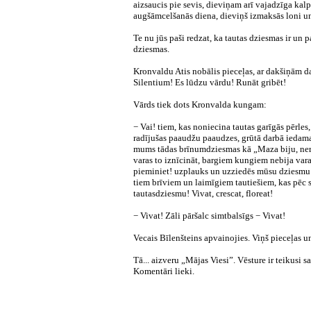
aizsaucis pie sevis, dieviņam arī vajadzīga kalp
augšāmcelšanās diena, dieviņš izmaksās loni un 
Te nu jūs paši redzat, ka tautas dziesmas ir un 
dziesmas.
Kronvaldu Atis nobālis pieceļas, ar dakšiņām d
Silentium! Es lūdzu vārdu! Runāt gribēt!
Vārds tiek dots Kronvalda kungam:
− Vai! tiem, kas noniecina tautas garīgās pērles
radījušas paaudžu paaudzes, grūtā darbā ieda
mums tādas brīnumdziesmas kā „Maza biju, ne
varas to iznīcināt, bargiem kungiem nebija vara
pieminiet! uzplauks un uzziedēs mūsu dziesmu 
tiem brīviem un laimīgiem tautiešiem, kas pēc
tautasdziesmu! Vivat, crescat, floreat!
− Vivat! Zāli pāršalc simtbalsīgs − Vivat!
Vecais Bīlenšteins apvainojies. Viņš pieceļas u
Tā... aizveru „Mājas Viesi”. Vēsture ir teikusi 
Komentāri lieki.