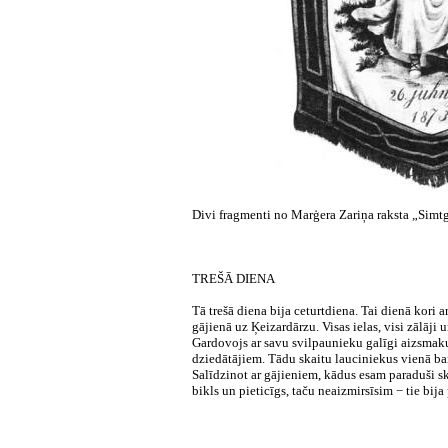
Divi fragmenti no Marģera Zariņa raksta „Simt
TREŠĀ DIENA
Tā trešā diena bija ceturtdiena. Tai dienā kori 
gājienā uz Ķeizardārzu. Visas ielas, visi zālāji
Gardovojs ar savu svilpaunieku galīgi aizsmaku
dziedātājiem. Tādu skaitu lauciniekus vienā barā
Salīdzinot ar gājieniem, kādus esam paraduši sk
bikls un pieticīgs, taču neaizmirsīsim − tie bija 