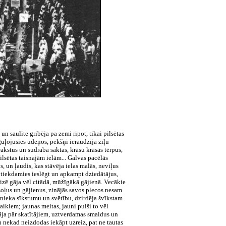
n saulīte gribēja pa zemi ripot, tikai pilsētas
guļojusies ūdeņos, pēkšņi ieraudzīja zīļu
akstus un sudraba saktas, krāsu krāsās tērpus,
ilsētas taisnajām ielām... Galvas pacēlās
, un ļaudis, kas stāvēja ielas malās, neviļus
 tiekdamies ieslēgt un apkampt dziedātājus,
eizē gāja vēl citādā, mūžīgākā gājienā. Vecākie
soļus un gājienus, zinājās savos plecos nesam
ntnieka sīkstumu un svētību, dzirdēja švīkstam
ikiem; jaunas meitas, jauni puiši to vēl
kāja pār skatītājiem, uztverdamas smaidus un
 nekad neizdodas iekāpt uzreiz, pat ne tautas