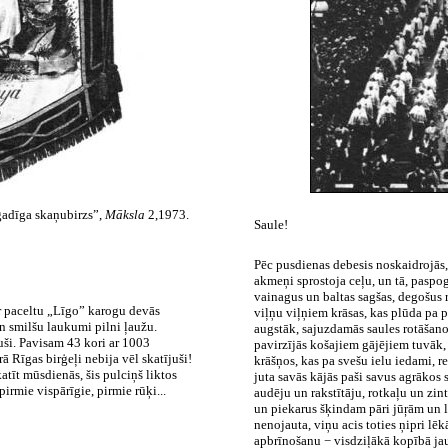
gadīga skaņubirzs”,
Māksla
2,1973.
Saule!
Pēc pusdienas debesis noskaidrojās, u
akmeņi sprostoja ceļu, un tā, paspo
vainagus un baltas sagšas, degošus r
ar paceltu „Līgo” karogu devās
viļņu viļņiem krāsas, kas plūda pa p
 un smilšu laukumi pilni ļaužu.
augstāk, sajuzdamās saules rotāšanos
ši. Pavisam 43 kori ar 1003
pavirzījās košajiem gājējiem tuvāk,
 Rīgas birģeļi nebija vēl skatījuši!
krāšņos, kas pa svešu ielu iedami, r
atīt mūsdienās, šis pulciņš liktos
juta savās kājās paši savus agrākos 
pirmie vispārīgie, pirmie rūķi...
audēju un rakstītāju, rotkaļu un zi
un piekarus šķindam pāri jūŗām un la
nenojauta, viņu acis toties ņipri lē
apbrīnošanu − visdziļākā kopībā jau