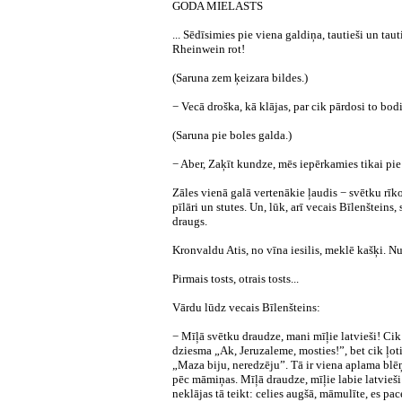
GODA MIELASTS
... Sēdīsimies pie viena galdiņa, tautieši un ta
Rheinwein rot!
(Saruna zem ķeizara bildes.)
− Vecā droška, kā klājas, par cik pārdosi to bod
(Saruna pie boles galda.)
− Aber, Zaķīt kundze, mēs iepērkamies tikai pie
Zāles vienā galā vertenākie ļaudis − svētku rīk
pīlāri un stutes. Un, lūk, arī vecais Bīlenšteins,
draugs.
Kronvaldu Atis, no vīna iesilis, meklē kašķi. Nu
Pirmais tosts, otrais tosts...
Vārdu lūdz
vecais Bīlenšteins:
− Mīļā svētku draudze, mani mīļie latvieši! Cik
dziesma „Ak, Jeruzaleme, mosties!”, bet cik ļot
„Maza biju, neredzēju”. Tā ir viena aplama blēņ
pēc māmiņas. Mīļā draudze, mīļie labie latvieši
neklājas tā teikt: celies augšā, māmulīte, es p