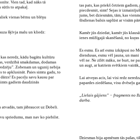
onīte. Vien tad, kad nāks tā
tas pats, kas priekš četriem gadiem,
sūtīs to atpakaļ.
piecdesmit, simt! Sejas ir izmainījušā
jums, bet dziesmām, tām, kas vienmēr
paliek vienas bērnu un blēņu
šīsdienas balsis saplūst ar visām pā
auza šķīvja malu un kliedz:
Kamēr jūs dziedat, kamēr jūs klausāti
ienes mūžīgajā skanēšanā, no kuŗas
Es esmu. Es arī esmu izkāpusi no M
diendusas, esmu vēl jauna, un mani 
, kas neredz, kādu bagātu kultūru
vēl ne. Ne zīlēt māku, ne burt, ne p
mas, verdzībā smakdamas, dodamas
un augt, ar katriem svētkiem vairāk
redzēju”. Zobenam un ugunij nebija
s to apklusināt. Paies simtu gadu, to
dārzs! Es paceļu savu kausu par
Lai atveŗas acis, lai visi redz neredz
 simts gadiem daudzinās
papardes ziedēšana, visu dvēseļu g
„Lielais gājiens” − fragments no I
darba.
n atvadās, tam jābraucot uz Dobeli.
savu spriedumu, man nav ko piebilst.
Dziesmas bija apmēram tās pašas, tik