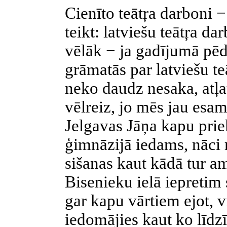
Cienīto teātŗa darboni −
teikt: latviešu teātŗa da
vēlāk − ja gadījumā pēd
grāmatās par latviešu te
neko daudz nesaka, atļau
vēlreiz, jo mēs jau esam
Jelgavas Jāņa kapu prie
ģimnāzijā iedams, nāci
sišanas kaut kādā tur a
Bisenieku ielā iepretim 
gar kapu vārtiem ejot, v
iedomājies kaut ko līdzī