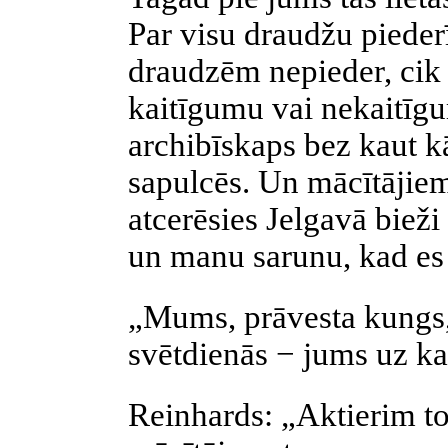
Par visu draudžu piederī
draudzēm nepieder, cik 
kaitīgumu vai nekaitīgu
archibīskaps bez kaut 
sapulcēs. Un mācītājiem 
atcerēsies Jelgavā biež
un manu sarunu, kad es 
„Mums, prāvesta kungs,
svētdienās − jums uz ka
Reinhards: „Aktierim to