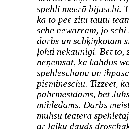
spehli
meerā
bijuschi
. 
kā to
pee
zitu
tautu
teat
sche
newarram
, jo
schi
darbs un
schķiņķotam
s
ļohti
nekaunigi
. Bet to,
neņemsat
, ka
kahdus
wa
spehleschanu
un
ihpasc
piemineschu
.
Tizzeet
, k
pahrmestdams
, bet
Juh
mihledams
. Darbs
meist
muhsu
teatera
spehleta
ar laiku
dauds
droschak