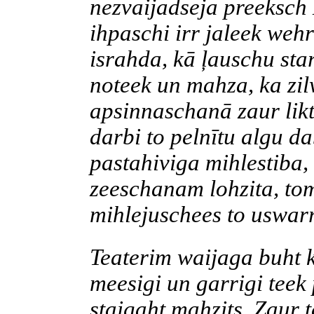
nezvaijadseja
preeksch
ihpaschi
irr
jaleek
weh
israhda
, kā
ļauschu
sta
noteek
un
mahza
, ka
zi
apsinnaschanā
zaur
lik
darbi to pelnītu algu
da
pastahiviga
mihlestiba
,
zeeschanam
lohzita
,
to
mihlejuschees
to
uswar
Teaterim
waijaga
buht
meesigi
un
garrigi
teek
staigaht
mahzits
.
Zaur
t