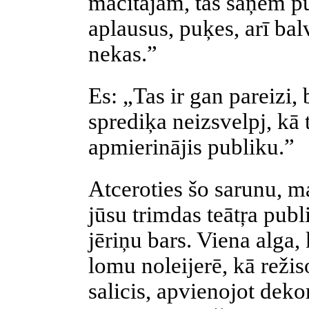
mācītājam, tas saņem p
aplausus, puķes, arī bal
nekas.”
Es: „Tas ir gan pareizi, 
sprediķa neizsvelpj, kā t
apmierinājis publiku.”
Atceroties šo sarunu, m
jūsu trimdas teātŗa publ
jēriņu bars. Viena alga, 
lomu noleijerē, kā režis
salicis, apvienojot deko