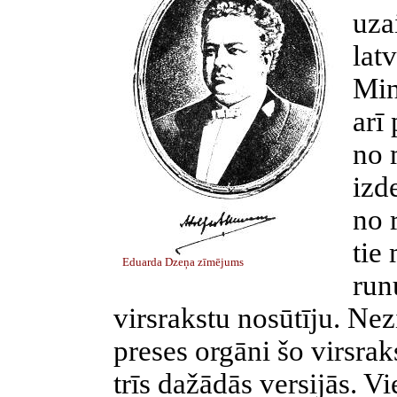
uza
lat
Min
arī
no 
izd
no 
tie 
Eduarda Dzeņa zīmējums
run
virsrakstu nosūtīju. Nez
preses orgāni šo virsrak
trīs dažādās versijās. Vi