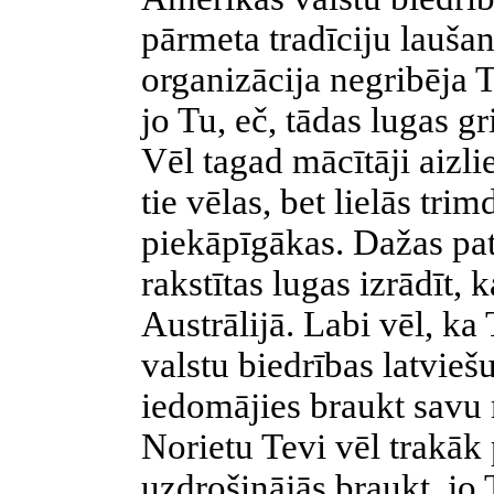
pārmeta tradīciju lauša
organizācija negribēja T
jo Tu, eč, tādas lugas gri
Vēl tagad mācītāji aizl
tie vēlas, bet lielās tri
piekāpīgākas. Dažas pat
rakstītas lugas izrādīt, k
Austrālijā. Labi vēl, ka
valstu biedrības latviešu
iedomājies braukt savu 
Norietu Tevi vēl trakāk 
uzdrošinājās braukt, jo 