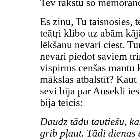
Tev rakstu šo memoran
Es zinu, Tu taisnosies, 
teātŗi klibo uz abām k
lēkšanu nevari ciest. Tu
nevari piedot saviem tri
vispirms cenšas mantu kr
mākslas atbalstīt? Kau
sevi bija par Ausekli ie
bija teicis:
Daudz tādu tautiešu, ka
grib pļaut. Tādi dienas 