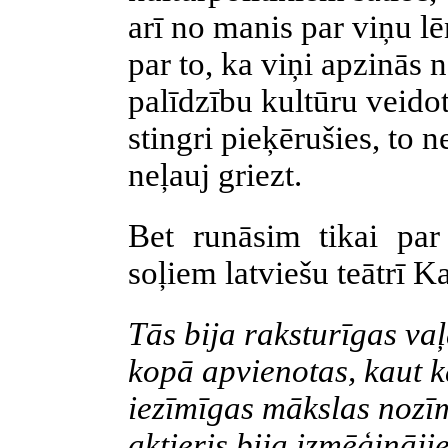
arī no manis par viņu lē
par to, ka viņi apzinās
palīdzību kultūru veidot
stingri pieķērušies, to 
neļauj griezt.
Bet runāsim tikai par 
soļiem latviešu teātrī Ka
Tās bija raksturīgas vaļ
kopā apvienotas, kaut kā
iezīmīgas mākslas nozīmē
aktieris bija izmēģinājie