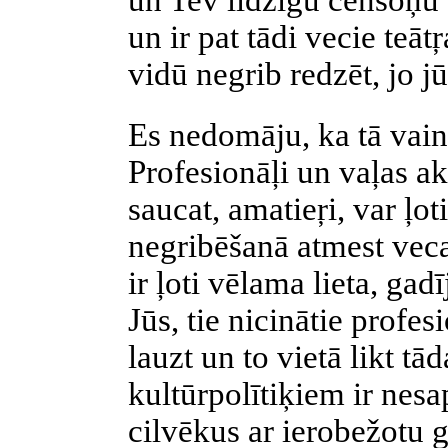
un Tev līdzīgu censoņu s
un ir pat tādi vecie teāt
vidū negrib redzēt, jo jū
Es nedomāju, ka tā vain
Profesionāļi un vaļas akt
saucat, amatieŗi, var ļot
negribēšanā atmest vecas
ir ļoti vēlama lieta, gadī
Jūs, tie nicinātie profes
lauzt un to vietā likt tā
kultūrpolītiķiem ir nes
cilvēkus ar ierobežotu g