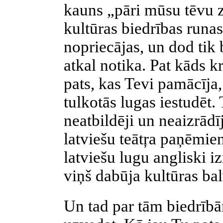
kauns „pāri mūsu tēvu 
kultūras biedrības runas 
nopriecājas, un dod tik b
atkal notika. Pat kāds k
pats, kas Tevi pamācīja
tulkotās lugas iestudēt.
neatbildēji un neaizrādīj
latviešu teātŗa paņēmien
latviešu lugu angliski iz
viņš dabūja kultūras bal
Un tad par tām biedrībām