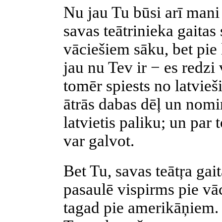
Nu jau Tu būsi arī mani 
savas teātrinieka gaitas
vāciešiem sāku, bet pie 
jau nu Tev ir − es redzi
tomēr spiests no latvieš
ātrās dabas dēļ un nomir
latvietis paliku; un par
var galvot.
Bet Tu, savas teātŗa gait
pasaulē vispirms pie vā
tagad pie amerikāņiem. 