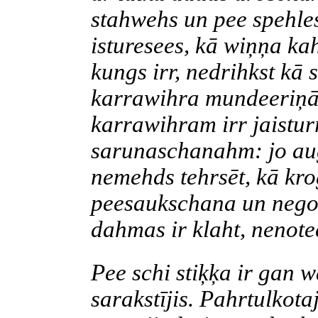
stahwehs
un
pee
spehle
isturesees
, kā
wiņņa
ka
kungs
irr
,
nedrihkst
kā
karrawihra
mundeeriņ
karrawihram
irr
jaistur
sarunaschanahm
: jo a
nemehds
tehrsēt
, kā kr
peesaukschana
un
nego
dahmas
ir
klaht
,
nenote
Pee
schi
stiķķa
ir gan
w
sarakstījis.
Pahrtulkota