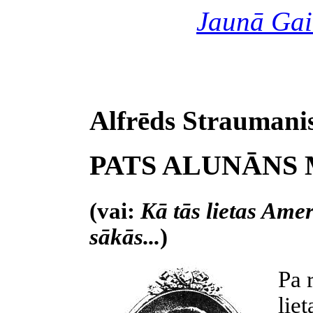
Jaunā Gai
Alfrēds Straumani
PATS ALUNĀNS
(vai:
Kā tās lietas Amer
sākās...
)
Pa 
liet