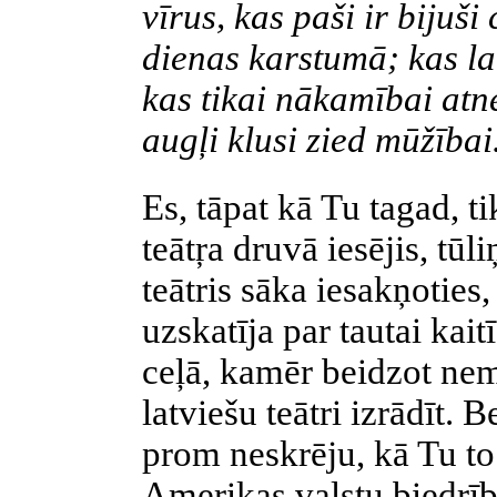
vīrus, kas paši ir bijuši
dienas karstumā; kas la
kas tikai nākamībai atn
augļi klusi zied mūžībai
Es, tāpat kā Tu tagad, 
teātŗa druvā iesējis, tūl
teātris sāka iesakņoties,
uzskatīja par tautai kait
ceļā, kamēr beidzot ne
latviešu teātri izrādīt. 
prom neskrēju, kā Tu to
Amerikas valstu biedrīb