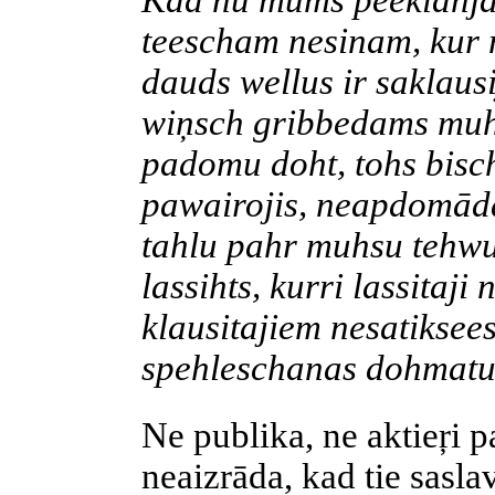
Kad nu mums
peeklahj
teescham
nesinam
, kur
dauds
wellus
ir
saklausi
wiņsch
gribbedams
mu
padomu
doht
,
tohs
bisc
pawairojis
, neapdomād
tahlu
pahr
muhsu
tehw
lassihts
,
kurri
lassitaji
n
klausitajiem
nesatiksee
spehleschanas
dohmat
Ne publika, ne aktieŗi p
neaizrāda, kad tie sasla