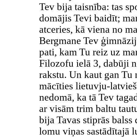
Tev bija taisnība: tas sp
domājis Tevi baidīt; ma
atceries, kā viena no
Bergmane Tev ģimnāzijā 
pati, kam Tu reiz uz ma
Filozofu ielā 3, dabūji 
rakstu. Un kaut gan Tu 
mācīties lietuvju-latvi
nedomā, ka tā Tev tagad
ar visām trim baltu tau
bija Tavas stiprās balss 
lomu viņas sastādītajā 