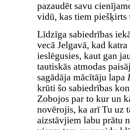
pazaudēt savu cienījamo
vidū, kas tiem piešķirts
Līdzīga sabiedrības iekā
vecā Jelgavā, kad katra
ieslēgusies, kaut gan ja
tautiskās atmodas paisā
sagādāja mācītāju lapa
krūti šo sabiedrības kon
Zobojos par to kur un 
novērojis, ka arī Tu uz
aizstāvjiem labu prātu n