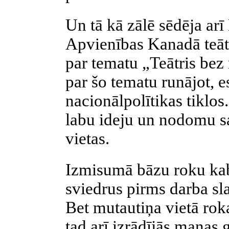
Un tā kā zālē sēdēja ar
Apvienības Kanadā teātŗa
par tematu „Teātris bez
par šo tematu runājot, e
nacionālpolītikas tiklos.
labu ideju un nodomu sa
vietas.
Izmisumā bāzu roku kaba
sviedrus pirms darba sl
Bet mutautiņa vietā roka
tad arī izrādījās manas 