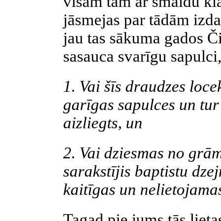
visam tam ar smaidu klā
jāsmejas par tādām izda
jau tas sākuma gados Č
sasauca svarīgu sapulci,
1. Vai šīs draudzes locek
garīgas sapulces un tur 
aizliegts, un
2. Vai dziesmas no grā
sarakstījis baptistu dze
kaitīgas un nelietojama
Tagad pie jums tās lieta