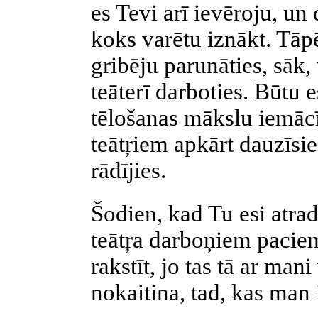
es Tevi arī ievēroju, un
koks varētu iznākt. Tāpē
gribēju parunāties, sāk,
teāterī darboties. Būtu e
tēlošanas mākslu iemācīs
teātŗiem apkārt dauzīsi
rādījies.
Šodien, kad Tu esi atrad
teātŗa darboņiem paciem
rakstīt, jo tas tā ar man
nokaitina, tad, kas man 