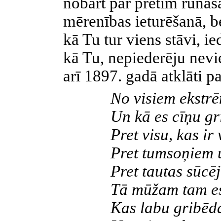
nobārt par pretim runāš
mērenības ieturēšanā, be
kā Tu tur viens stāvi, ie
kā Tu, nepiederēju nevie
arī 1897. gadā atklāti pa
No visiem ekstr
Un kā es cīņu gri
Pret visu, kas ir
Pret tumsoņiem 
Pret tautas sūcē
Tā mūžam tam es
Kas labu gribēda