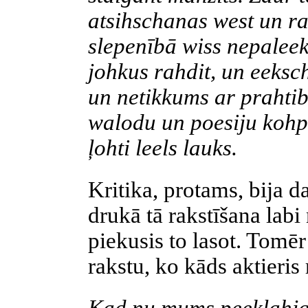
atsihschanas
west
un
ra
slepenībā
wiss
nepalee
johkus
rahdit
, un
eeksc
un
netikkums
ar
prahti
walodu
un
poesiju
kohp
ļohti
leels
lauks.
Kritika, protams, bija d
drukā tā rakstīšana labi
piekusis to lasot. Tomēr 
rakstu, ko kāds aktieris r