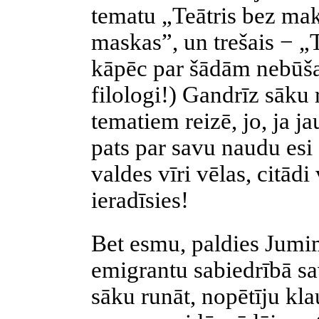
tematu „Teātris bez mak
maskas”, un trešais − „
kāpēc par šādām nebūša
filologi!) Gandrīz sāku 
tematiem reizē, jo, ja j
pats par savu naudu esi 
valdes vīri vēlas, citād
ieradīsies!
Bet esmu, paldies Jumim
emigrantu sabiedrībā sa
sāku runāt, nopētīju klau