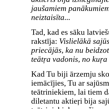
jaušamiem panākumiem.
neiztaisīta...
Tad, kad es sāku latviešu
rakstīja:
Vislielākā sajūs
priecājās, ka nu beidzot 
teātŗa vadonis, no kuŗa
Kad Tu biji ārzemju sko
iemācījies, Tu ar sajūsm
teātriniekiem, lai tiem
diletantu aktieŗi bija sa