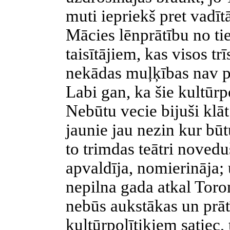
muti iepriekš pret vadīt
Mācies lēnprātību no tie
taisītājiem, kas visos t
nekādas muļķības nav pie
Labi gan, ka šie kultūrpo
Nebūtu vecie bijuši klā
jaunie jau nezin kur būt
to trimdas teātri noveduš
apvaldīja, nomierināja;
nepilna gada atkal Toro
nebūs aukstākas un prā
kultūrpolītikiem satiec,