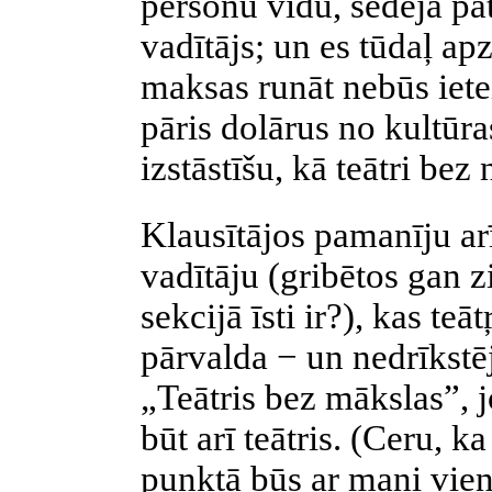
personu vidū, sēdēja pa
vadītājs; un es tūdaļ apz
maksas runāt nebūs ietei
pāris dolārus no kultūra
izstāstīšu, kā teātri bez 
Klausītājos pamanīju ar
vadītāju (gribētos gan zi
sekcijā īsti ir?), kas teā
pārvalda − un nedrīkstēj
„Teātris bez mākslas”, j
būt arī teātris. (Ceru, 
punktā būs ar mani vieni