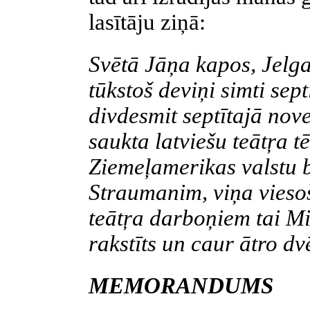
lasītāju ziņā:
Svētā Jāņa kapos, Jel
tūkstoš deviņi simti sep
divdesmit septītajā no
saukta latviešu teātŗa t
Ziemeļamerikas valstu 
Straumanim, viņa viesoš
teātŗa darboņiem tai M
rakstīts un caur ātro dv
MEMORANDUMS