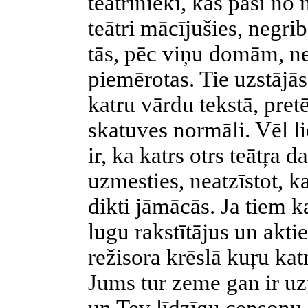
teātrinieki, kas paši no
teātri mācījušies, negri
tās, pēc viņu domām, ne
piemērotas. Tie uzstājās, 
katru vārdu tekstā, pret
skatuves normāli. Vēl l
ir, ka katrs otrs teātŗa 
uzmesties, neatzīstot, ka
dikti jāmācās. Ja tiem k
lugu rakstītājus un akti
režisora krēslā kuŗu katr
Jums tur zeme gan ir uzt