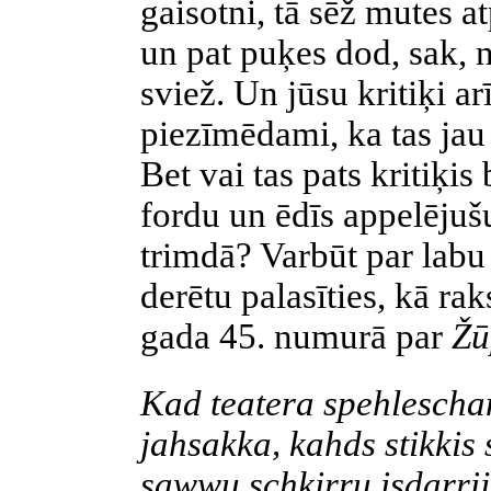
gaisotni, tā sēž mutes a
un pat puķes dod, sak, n
sviež. Un jūsu kritiķi a
piezīmēdami, ka tas jau t
Bet vai tas pats kritiķi
fordu un ēdīs appelējušu
trimdā? Varbūt par lab
derētu palasīties, kā rak
gada 45. numurā par
Žū
Kad teatera spehlescha
jahsakka
,
kahds
stikkis
sawwu
schķirru
isdarrij