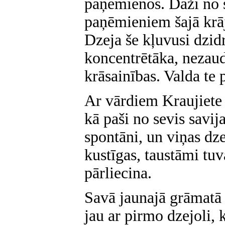
paņēmienos. Daži no 
paņēmieniem šajā krā
Dzeja še kļuvusi dzid
koncentrētāka, nezaud
krāsainības. Valda te
Ar vārdiem Kraujiete r
kā paši no sevis savij
spontāni, un viņas dze
kustīgas, taustāmi tuva
pārliecina.
Savā jaunajā grāmatā 
jau ar pirmo dzejoli,