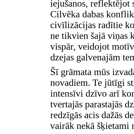
iejušanos, reflektējot
Cilvēka dabas konflikt
civīlizācijas radītie 
ne tikvien šajā viņas 
vispār, veidojot motī
dzejas galvenajām t
Šī grāmata mūs izvad
novadiem. Te jūtīgi sti
intensīvi dzīvo arī ko
tvertajās parastajās d
redzīgās acis dažās de
vairāk nekā šķietami 