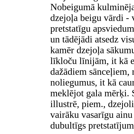
Nobeigumā kulminējas
dzejoļa beigu vārdi - v
pretstatīgu apsviedum
un tādējādi atsedz vis
kamēr dzejoļa sākumu 
līkloču līnijām, it kā 
dažādiem sānceļiem, r
noliegumus, it kā cauri
meklējot gala mērķi. 
illustrē, piem., dzejol
vairāku vasarīgu ainu
dubultīgs pretstatījum