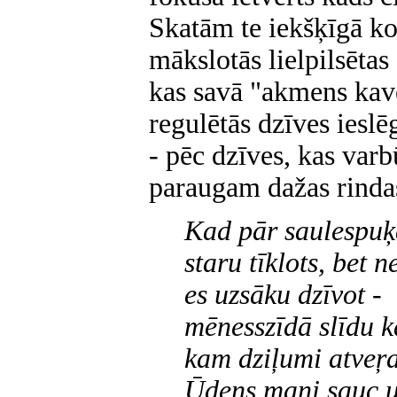
Skatām te iekšķīgā ko
mākslotās lielpilsētas
kas savā "akmens kave
regulētās dzīves ieslē
- pēc dzīves, kas varb
paraugam dažas rindas
Kad pār saulespuķ
staru tīklots, bet n
es uzsāku dzīvot -
mēnesszīdā slīdu k
kam dziļumi atveŗa
Ūdens mani sauc u