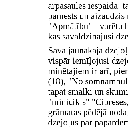
ārpasaules iespaida: ta
pamests un aizaudzis 
"Apmātību" - varētu bū
kas savaldzinājusi dzej
Savā jaunākajā dzejo
vispār iemīļojusi dzej
minētajiem ir arī, p
(18), "No somnambuli
tāpat smalki un skumī
"minicikls" "Cipreses,
grāmatas pēdējā nodaļā
dzejoļus par papardēm