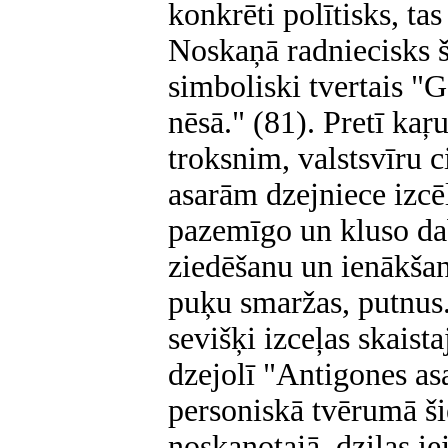
konkrēti polītisks, tas
Noskaņā radniecisks ši
simboliski tvertais "
nēsā." (81). Pretī ka
troksnim, valstsvīru
asarām dzejniece izc
pazemīgo un kluso da
ziedēšanu un ienākšan
puķu smaržas, putnus.
sevišķi izceļas skaist
dzejolī "Antigones asa
personiskā tvērumā ši
noskaņotajā, dziļas ie