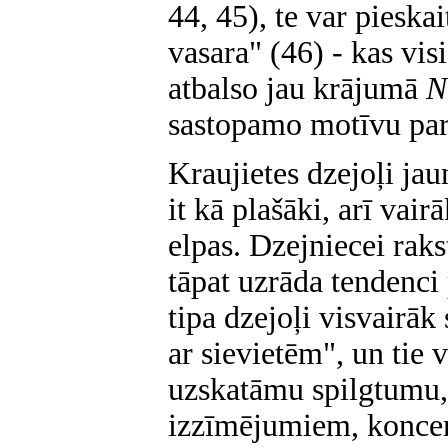
44, 45), te var pieskai
vasara" (46) - kas vis
atbalso jau krājumā
N
sastopamo motīvu par
Kraujietes dzejoļi ja
it kā plašāki, arī vair
elpas. Dzejniecei rak
tāpat uzrāda tendenci 
tipa dzejoļi visvairā
ar sievietēm", un tie 
uzskatāmu spilgtumu,
izzīmējumiem, koncen