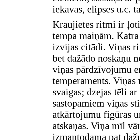
iekavas, elipses u.c. 
Kraujietes ritmi ir ļo
tempa maiņām. Katra 
izvijas citādi. Viņas 
bet dažādo noskaņu ne
viņas pārdzīvojumu e
temperaments. Viņas m
svaigas; dzejas tēli a
sastopamiem viņas sti
atkārtojumu figūras un
atskaņas. Viņa mīl vā
izmantodama pat dažu