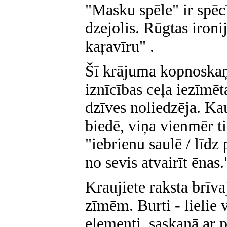
"Masku spēle" ir spēc
dzejolis. Rūgtas ironi
kaŗavīru" .
Šī krājuma kopnoskaņa
iznīcības ceļa iezīmēt
dzīves noliedzēja. Kau
biedē, viņa vienmēr ti
"iebrienu saulē / līdz
no sevis atvairīt ēnas.
Kraujiete raksta brīva
zīmēm. Burti - lielie v
elementi, saskaņā ar 