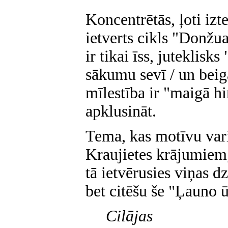
Koncentrētās, ļoti izt
ietverts cikls "Donžu
ir tikai īss, juteklisk
sākumu sevī / un beig
mīlestība ir "maigā h
apklusināt.
Tema, kas motīvu vari
Kraujietes krājumiem,
tā ietvērusies viņas d
bet citēšu še "Ļauno 
Cilājas