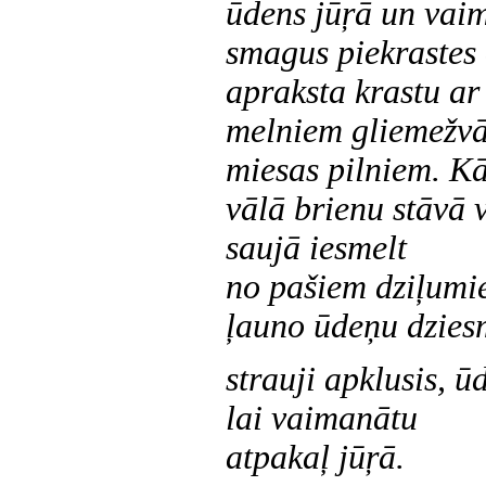
ūdens jūŗā un vai
smagus piekrastes o
apraksta krastu ar
melniem gliemežvā
miesas pilniem. K
vālā brienu stāvā v
saujā iesmelt
no pašiem dziļumi
ļauno ūdeņu dzies
strauji apklusis, ū
lai vaimanātu
atpakaļ jūŗā.