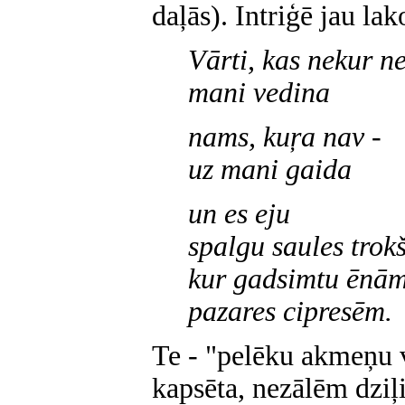
daļās). Intriģē jau la
Vārti, kas nekur n
mani vedina
nams, kuŗa nav -
uz mani gaida
un es eju
spalgu saules trok
kur gadsimtu ēnām
pazares cipresēm.
Te - "pelēku akmeņu vā
kapsēta, nezālēm dziļ