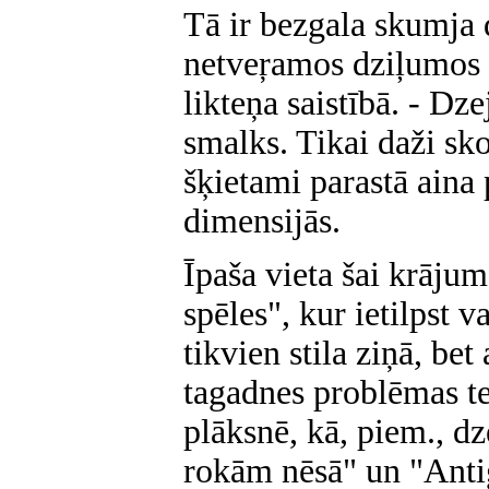
Tā ir bezgala skumja 
netveŗamos dziļumos 
likteņa saistībā. - Dze
smalks. Tikai daži sko
šķietami parastā aina 
dimensijās.
Īpaša vieta šai krāju
spēles", kur ietilpst va
tikvien stila ziņā, bet 
tagadnes problēmas te
plāksnē, kā, piem., dz
rokām nēsā" un "Antig