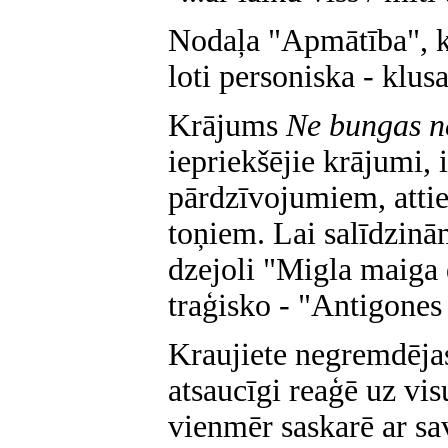
Nodaļa "Apmātība", kuŗ
loti personiska - klusa
Krājums
Ne bungas n
iepriekšējie krājumi,
pārdzīvojumiem, atti
toņiem. Lai salīdzinā
dzejoli "Migla maiga 
traģisko - "Antigones a
Kraujiete negremdējas 
atsaucīgi reaģē uz vi
vienmēr saskarē ar sav