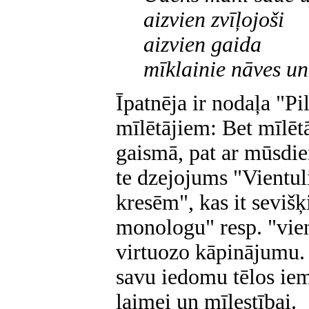
aizvien zvīļojoši
aizvien gaida
mīklainie nāves un 
Īpatnēja ir nodaļa "Pi
mīlētājiem: Bet mīlētāj
gaismā, pat ar mūsdie
te dzejojums "Vientul
kresēm", kas it sevišķ
monologu" resp. "vien
virtuozo kāpinājumu. 
savu iedomu tēlos iem
laimei un mīlestībai.