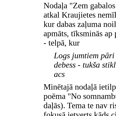
Nodaļa "Zem gabalos 
atkal Kraujietes nemīl
kur dabas zaļuma noilg
apmāts, tīksminās ap
- telpā, kur
Logs jumtiem pāri
debess - tukša stik
acs
Minētajā nodaļā ietilps
poēma "No somnambul
daļās). Tema te nav ri
fokusā ietverts kāds c