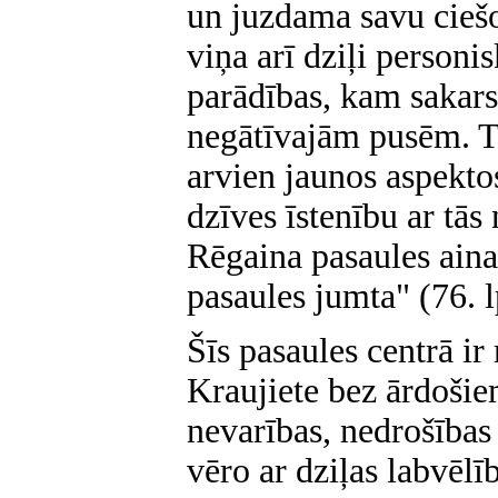
un juzdama savu ciešo
viņa arī dziļi personi
parādības, kam sakars
negātīvajām pusēm. Tā
arvien jaunos aspekto
dzīves īstenību ar tās
Rēgaina pasaules aina,
pasaules jumta" (76. l
Šīs pasaules centrā ir
Kraujiete bez ārdošie
nevarības, nedrošības
vēro ar dziļas labvēl