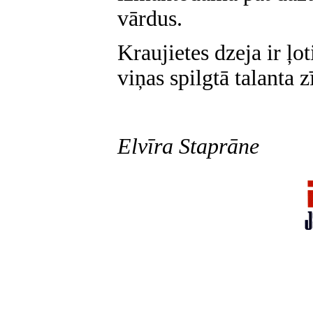
vārdus.
Kraujietes dzeja ir ļot
viņas spilgtā talanta 
Elvīra Staprāne