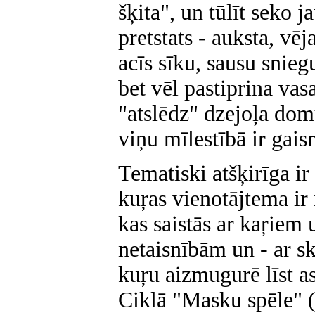
šķita", un tūlīt seko j
pretstats - auksta, vē
acīs sīku, sausu snieg
bet vēl pastiprina vas
"atslēdz" dzejoļa dom
viņu mīlestībā ir gai
Tematiski atšķirīga i
kuŗas vienotājtema ir 
kas saistās ar kaŗiem
netaisnībām un - ar 
kuŗu aizmugurē līst as
Ciklā "Masku spēle" (