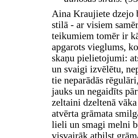
Aina Kraujiete dzejo 
stilā - ar visiem sam
teikumiem tomēr ir kā
apgarots vieglums, ko
skaņu pielietojumi: a
un svaigi izvēlētu, ne
tie neparādās rēgulāri,
jauks un negaidīts pā
zeltaini dzeltenā vāka
atvērta grāmata smilgā
lieli un smagi melni bu
visvairāk atbilst grām