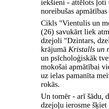
iekšieni - attēlots ļoti
noreibušas apmātības
Cikls "Vientulis un m
(26) savukārt liek atm
dzejoli "Dzintars, dze
krājumā
Kristalls un
un psīcholoģiskāk tve
mokošai apmātībai vie
uz ielas pamanīta me
rokās.
Un tomēr - arī šādu, d
dzejoļu ierosme šķiet