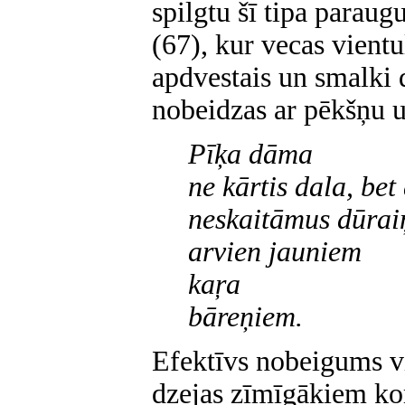
spilgtu šī tipa paraug
(67), kur vecas vientu
apdvestais un smalki 
nobeidzas ar pēkšņu u
Pīķa dāma
ne kārtis dala, bet
neskaitāmus dūrai
arvien jauniem
kaŗa
bāreņiem.
Efektīvs nobeigums vi
dzejas zīmīgākiem k