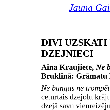
Jaunā Gai
DIVI UZSKATI
DZEJNIECI
Aina Kraujiete,
Ne b
Bruklinā: Grāmatu Dr
Ne bungas ne trompē
ceturtais dzejoļu krāj
dzejā savu vienreizēju