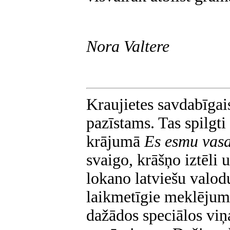
Nora Valtere
Kraujietes savdabīgais
pazīstams. Tas spilgti
krājumā
Es esmu vas
svaigo, krāšņo iztēli 
lokano latviešu valodu
laikmetīgie meklējumi
dažādos speciālos viņ