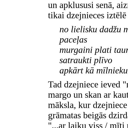
un apklususi senā, aiz
tikai dzejnieces iztēlē
no lielisku dadžu 
paceļas
murgaini plati tau
satraukti plīvo
apkārt kā mīlnieku
Tad dzejniece ieved "
margo un skan ar kau
māksla, kur dzejniece 
grāmatas beigās dzir
"...ar laiku viss / mīt