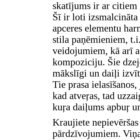
skatījums ir ar citie
Šī ir loti izsmalcināta
apceres elementu har
stila paņēmieniem, t.i
veidojumiem, kā arī a
kompoziciju. Šie dzejo
mākslīgi un daiļi izvī
Tie prasa ielasīšanos, 
kad atveŗas, tad uzzai
kuŗa daiļums apbuŗ u
Kraujiete nepievēršas
pārdzīvojumiem. Viņas