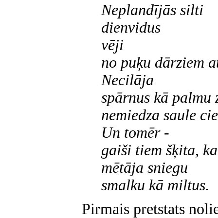
Neplandījās silti
dienvidus
vēji
no puķu dārziem a
Necilāja
spārnus kā palmu z
nemiedza saule cie
Un tomēr -
gaiši tiem šķita, k
mētāja sniegu
smalku kā miltus.
Pirmais pretstats noli