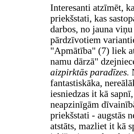
Interesanti atzīmēt, ka
priekšstati, kas sasto
darbos, no jauna viņu
pārdzīvotiem varianti
"Apmātība" (7) liek at
namu dārzā" dzejniec
aizpirktās paradīzes.
fantastiskāka, nereālā
iesniedzas it kā sapnī
neapzinīgām dīvainīb
priekšstati - augstās 
atstāts, mazliet it kā