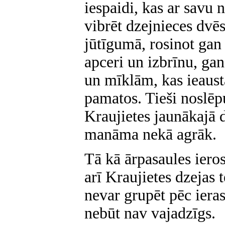
iespaidi, kas ar savu
vibrēt dzejnieces dvē
jūtīgumā, rosinot gan 
apceri un izbrīnu, g
un mīklām, kas ieaust
pamatos. Tieši noslē
Kraujietes jaunākajā 
manāma nekā agrāk.
Tā kā ārpasaules iero
arī Kraujietes dzejas t
nevar grupēt pēc iera
nebūt nav vajadzīgs.