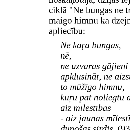
ciklā "Ne bungas ne t
maigo himnu kā dzejni
apliecību:
Ne kaŗa bungas,
nē,
ne uzvaras gājieni
apklusināt, ne aizs
to mūžīgo himnu,
kuŗu pat noliegtu 
aiz mīlestības
- aiz jaunas mīlest
dunošas sirdis.
(93