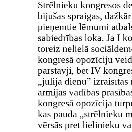
Strēlnieku kongresos de
bijušas spraigas, dažkār
pieņemtie lēmumi atbals
sabiedrības loka. Ja I 
toreiz nelielā sociāldem
kongresā opozīciju veid
pārstāvji, bet IV kongr
„jūlija dienu” izraisītās
armijas vadības prasība
kongresā opozīcija turpr
kas pauda „strēlnieku 
vērsās pret lielinieku vad