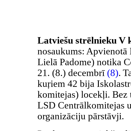
Latviešu strēlnieku V 
nosaukums: Apvienotā L
Lielā Padome) notika Cē
21. (8.) decembrī
(8)
. T
kuŗiem 42 bija Iskolastr
komitejas) locekļi. Bez 
LSD Centrālkomitejas u
organizāciju pārstāvji.