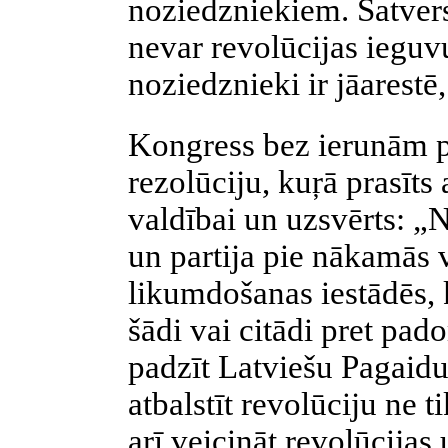
noziedzniekiem. Satver
nevar revolūcijas ieguv
noziedznieki ir jāarestē,
Kongress bez ierunām p
rezolūciju, kuŗā prasīts
valdībai un uzsvērts: „
un partija pie nākamās v
likumdošanas iestādēs, 
šādi vai citādi pret pad
padzīt Latviešu Pagaid
atbalstīt revolūciju ne ti
arī veicināt revolūcija