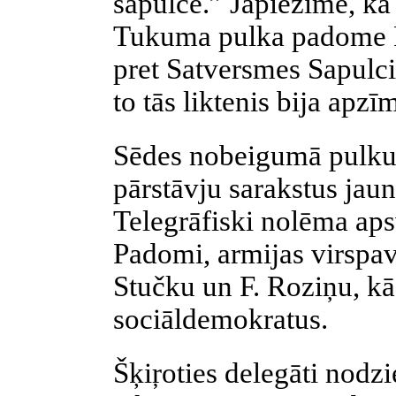
sapulce.” Jāpiezīmē, ka 
Tukuma pulka padome P
pret Satversmes Sapulci
to tās liktenis bija apzī
Sēdes nobeigumā pulku 
pārstāvju sarakstus jaun
Telegrāfiski nolēma ap
Padomi, armijas virspa
Stučku un F. Roziņu, kā
sociāldemokratus.
Šķiŗoties delegāti nodzi