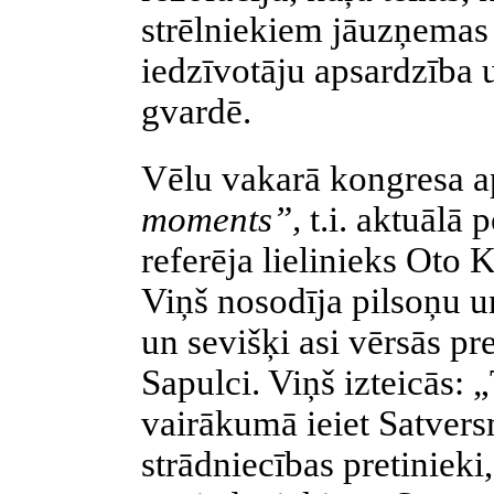
strēlniekiem jāuzņemas
iedzīvotāju apsardzība u
gvardē.
Vēlu vakarā kongresa a
moments”,
t.i. aktuālā 
referēja lielinieks Oto 
Viņš nosodīja pilsoņu u
un sevišķi asi vērsās pr
Sapulci. Viņš izteicās: 
vairākumā ieiet Satversm
strādniecības pretinieki, 