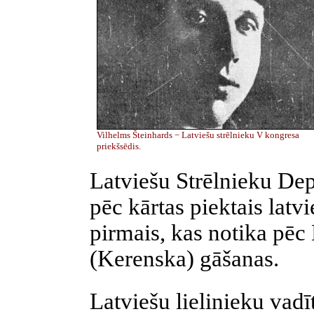
Vilhelms Šteinhards − Latviešu strēlnieku V kongresa
priekšsēdis.
Latviešu Strēlnieku Dep
pēc kārtas piektais latv
pirmais, kas notika pēc
(Kerenska) gāšanas.
Latviešu lielinieku vadī