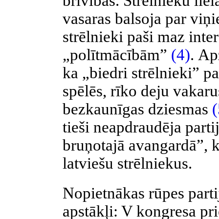
brīvības. Strēlnieku lie
vasaras balsoja par viņi
strēlnieki paši maz inte
„polītmācībām”
(4)
.
Apz
ka „biedri strēlnieki” p
spēlēs, rīko deju vakaru
bezkaunīgas dziesmas
(
tieši neapdraudēja parti
bruņotajā avangardā”, k
latviešu strēlniekus.
Nopietnākas rūpes partij
apstākļi: V kongresa pr