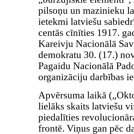
pilsoņu un mazinieku lai
ietekmi latviešu sabiedr
centās cīnīties 1917. ga
Kareivju Nacionālā Sav
demokratu 30. (17.) no
Pagaidu Nacionālā Pado
organizāciju darbības ie
Apvērsuma laikā („Oktob
lielāks skaits latviešu v
piedalīties revolucionā
frontē. Viņus gan pēc d