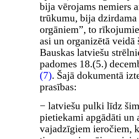
bija vērojams nemiers a
trūkumu, bija dzirdama 
orgāniem”, to rīkojum
asi un organizētā veidā 
Bauskas latviešu strēlni
padomes 18.(5.) decemb
(7)
. Šajā dokumentā izte
prasības:
− latviešu pulki līdz ši
pietiekami apgādāti un 
vajadzīgiem ieročiem, 