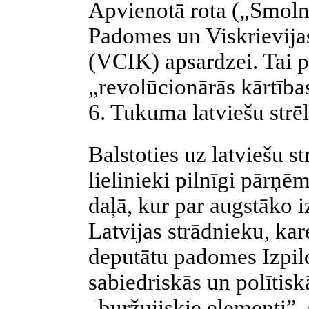
Apvienotā rota („Smoln
Padomes un Viskrievija
(VCIK) apsardzei. Tai pa
„revolūcionārās kārtības
6. Tukuma latviešu strē
Balstoties uz latviešu s
lielinieki pilnīgi pārņ
daļā, kur par augstāko 
Latvijas strādnieku, ka
deputātu padomes Izpild
sabiedriskās un polītisk
„buržujiskie elementi”, 