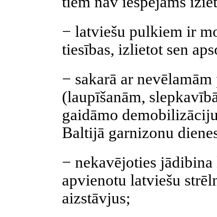
tiem nav iespējams izie
− latviešu pulkiem ir mo
tiesības, izlietot sen ap
− sakarā ar nevēlamām
(laupīšanām, slepkavībām
gaidāmo demobilizāciju,
Baltijā garnizonu diene
− nekavējoties jādibina 
apvienotu latviešu strēl
aizstāvjus;