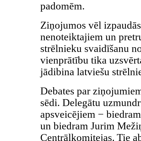
padomēm.
Ziņojumos vēl izpaudās
nenoteiktajiem un pret
strēlnieku svaidīšanu no
vienprātību tika uzsvērt
jādibina latviešu strēln
Debates par ziņojumiem 
sēdi. Delegātu uzmundri
apsveicējiem − biedram
un biedram Jurim Mež
Centrālkomitejas. Tie a