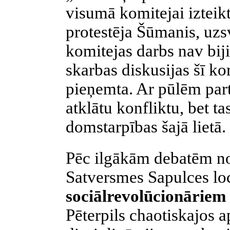
visumā komitejai izteikta
protestēja Šūmanis, uzs
komitejas darbs nav bij
skarbas diskusijas šī k
pieņemta. Ar pūlēm parti
atklātu konfliktu, bet t
domstarpības šajā lietā.
Pēc ilgākām debatēm n
Satversmes Sapulces lo
sociālrevolūcionārie
Pēterpils chaotiskajos a