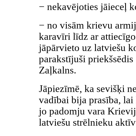
− nekavējoties jāieceļ 
− no visām krievu armij
karavīri līdz ar attiec
jāpārvieto uz latviešu 
parakstījuši priekšsēdis
Zaļkalns.
Jāpiezīmē, ka sevišķi n
vadībai bija prasība, lai
jo padomju vara Krievijā
latviešu strēlnieku aktīv