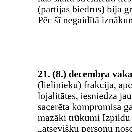
(partijas biedrus) bija gr
Pēc šī negaidītā iznāku
21. (8.) decembŗa vak
(lielinieku) frakcija, apc
lojalitātes, iesniedza ja
sacerēta kompromisa garā:
mazāki trūkumi Izpildu
„atsevišķu personu noso