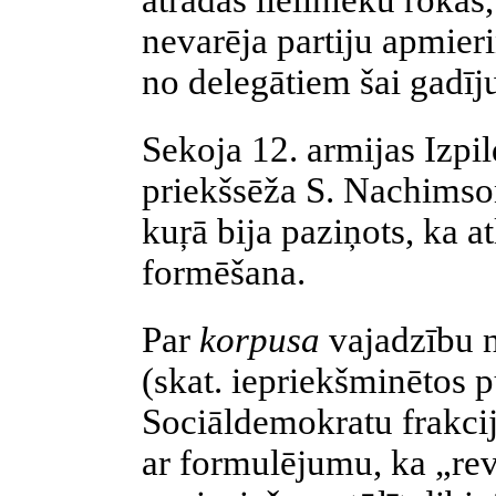
atradās lielinieku rokā
nevarēja partiju apmier
no delegātiem šai gadīju
Sekoja 12. armijas Izpi
priekšsēža S. Nachims
kuŗā bija paziņots, ka a
formēšana.
Par
korpusa
vajadzību 
(skat. iepriekšminētos 
Sociāldemokratu frakcija
ar formulējumu, ka „rev