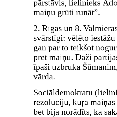
pārstāvis, lielinieks Ād
maiņu grūti runāt”.
2. Rīgas un 8. Valmieras
svārstīgi: vēlēto iestāž
gan par to teikšot noguru
pret maiņu. Daži partijas
īpaši uzbruka Šūmanim, 
vārda.
Sociāldemokratu (lielini
rezolūciju, kuŗā maiņas 
bet bija norādīts, ka sa