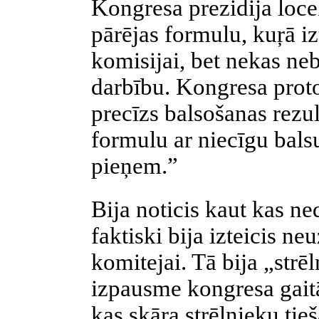
Kongresa prezidija loce
pārējas formulu, kuŗā iz
komisijai, bet nekas nebi
darbību. Kongresa proto
precīzs balsošanas rezul
formulu ar niecīgu bals
pieņem.”
Bija noticis kaut kas ne
faktiski bija izteicis ne
komitejai. Tā bija „strē
izpausme kongresa gaitā
kas skāra strēlnieku tieš