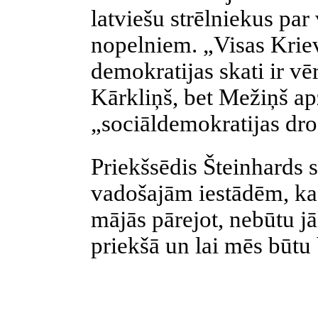
latviešu strēlniekus pa
nopelniem. „Visas Kriev
demokratijas skati ir vē
Kārkliņš, bet Mežiņš ap
„sociāldemokratijas dr
Priekšsēdis Šteinhards 
vadošajām iestādēm, kas
mājās pārejot, nebūtu 
priekšā un lai mēs būtu 