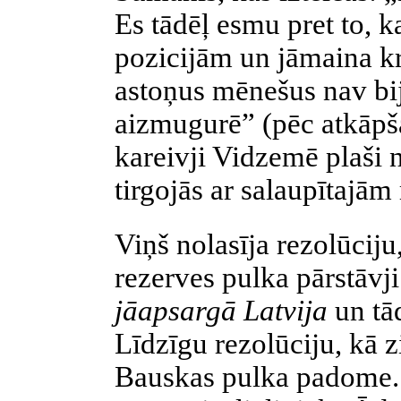
Es tādēļ esmu pret to, 
pozicijām un jāmaina kri
astoņus mēnešus nav biju
aizmugurē” (pēc atkāpš
kareivji Vidzemē plaši n
tirgojās ar salaupītajā
Viņš nolasīja rezolūciju,
rezerves pulka pārstāvji
jāapsargā Latvija
un tā
Līdzīgu rezolūciju, kā 
Bauskas pulka padome. 