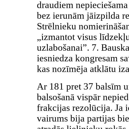
draudiem nepieciešama d
bez ierunām jāizpilda r
Strēlnieku nomierināšana
„izmantot visus līdzekļ
uzlabošanai”. 7. Bauska
iesniedza kongresam sav
kas nozīmēja atklātu iza
Ar 181 pret 37 balsīm un
balsošanā vispār nepied
frakcijas rezolūcija. Ja 
vairums bija partijas bi