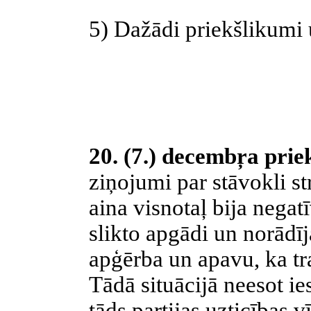
5) Dažādi priekšlikumi 
20. (7.) decembŗa prie
ziņojumi par stāvokli st
aina visnotaļ bija negat
slikto apgādi un norādīj
apģērba un apavu, ka t
Tādā situācijā neesot ie
tāds partijas uzticības v