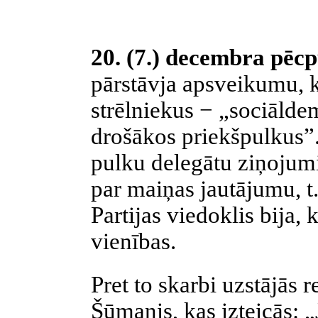
20. (7.) decembra pēcp
pārstāvja apsveikumu, k
strēlniekus − „sociāldem
drošākos priekšpulkus”.
pulku delegātu ziņojumi
par maiņas jautājumu, t.
Partijas viedoklis bija, 
vienības.
Pret to skarbi uzstājās 
Šūmanis, kas izteicās: 