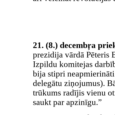
21. (8.) decembŗa prie
prezidija vārdā Pēteris 
Izpildu komitejas darbību
bija stipri neapmierināt
delegātu ziņojumus). Bā
trūkums radījis vienu o
saukt par apzinīgu.”