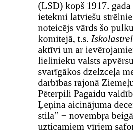
(LSD) kopš 1917. gada m
ietekmi latviešu strēlni
noteicējs vārds šo pul
komitejā, t.s.
Iskolastre
aktīvi un ar ievērojam
lielinieku valsts apvērs
svarīgākos dzelzceļa me
darbības rajonā Ziemeļu 
Pēterpili Pagaidu valdīb
Ļeņina aicinājuma dec
stila” − novembŗa beigās
uzticamiem vīriem safor