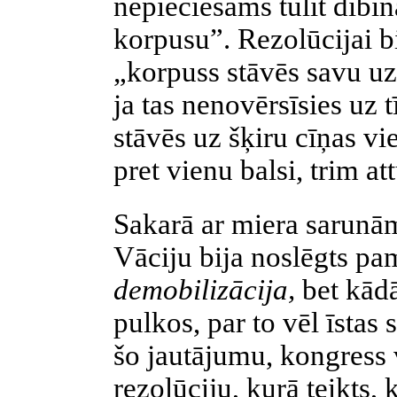
nepieciešams tūlīt dibin
korpusu”. Rezolūcijai b
„korpuss stāvēs savu u
ja tas nenovērsīsies uz 
stāvēs uz šķiru cīņas v
pret vienu balsi, trim att
Sakarā ar miera sarunām
Vāciju bija noslēgts pa
demobilizācija,
bet kādā
pulkos, par to vēl īstas
šo jautājumu, kongress 
rezolūciju, kuŗā teikts,