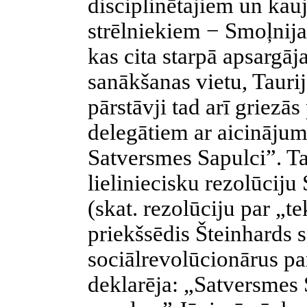
disciplinētajiem un kauj
strēlniekiem − Smoļnij
kas cita starpā apsargā
sanākšanas vietu, Taurij
pārstāvji tad arī griezā
delegātiem ar aicinājum
Satversmes Sapulci”. Ta
lieliniecisku rezolūciju
(skat. rezolūciju par „
priekšsēdis Šteinhards 
sociālrevolūcionārus par
deklarēja: „Satversmes