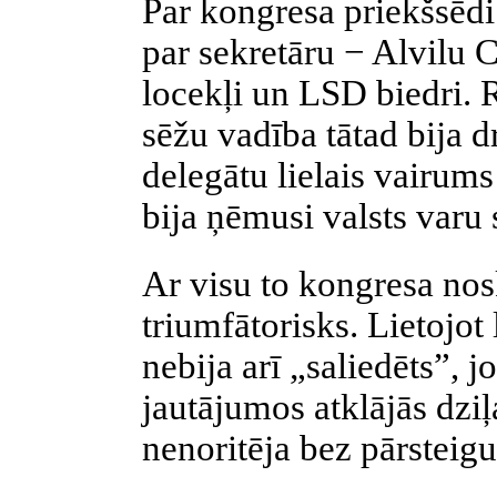
Par kongresa priekšsēdi
par sekretāru − Alvilu Ce
locekļi un LSD biedri. R
sēžu vadība tātad bija d
delegātu lielais vairums 
bija ņēmusi valsts varu 
Ar visu to kongresa no
triumfātorisks. Lietojot 
nebija arī „saliedēts”, j
jautājumos atklājās dzi
nenoritēja bez pārstei