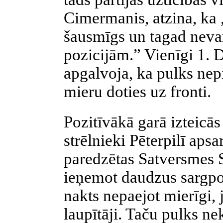
Cimermanis, atzina, ka 
šausmīgs un tagad nevar
pozicijām.” Vienīgi 1. 
apgalvoja, ka pulks nep
mieru doties uz fronti.
Pozitīvākā garā izteicā
strēlnieki Pēterpilī apsar
paredzētas Satversmes 
ieņemot daudzus sargpos
nakts nepaejot mierīgi, 
laupītāji. Taču pulks ne