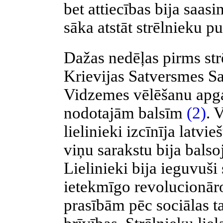
bet attiecības bija saasi
sāka atstāt strēlnieku p
Dažas nedēļas pirms str
Krievijas Satversmes S
Vidzemes vēlēšanu apg
nodotajām balsīm
(2)
. 
lielinieki izcīnīja latvi
viņu sarakstu bija bals
Lielinieki bija ieguvuši
ietekmīgo revolucionār
prasībām pēc sociālas t