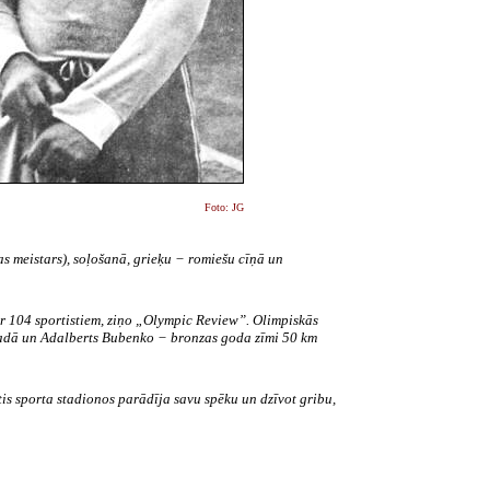
Foto: JG
as meistars), soļošanā, grieķu − romiešu cīņā un
ar 104 sportistiem, ziņo „Olympic Review”. Olimpiskās
gadā un Adalberts Bubenko − bronzas goda zīmi 50 km
tis sporta stadionos parādīja savu spēku un dzīvot gribu,