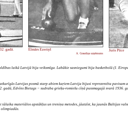
32. gadā.
Elmārs Ezeriņš
Juris Pūce
A. Graudiņa uzņēmums
aldības laikā Latvijā bija veiksmīga. Labākie sasniegumi bija basketbolā (1. Eirop
eatkarīgās Latvijas posmā starp abiem kaŗiem Latvija bijusi reprezentēta pavisam 
32. gadā, Edvīns Bietags − sudraba grieķu-romiešu cīņā pussmagajā svarā 1936. 
 tālaika materiālos apstākļus un treniņa metodes, jāatzīst, ka jaunās Baltijas vals
s olimpiadās.