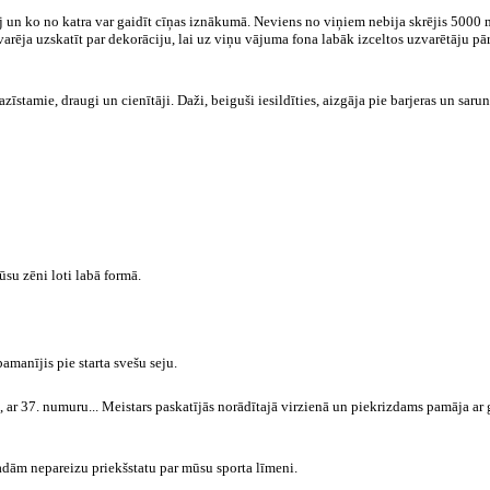
pēj un ko no katra var gaidīt cīņas iznākumā. Neviens no viņiem nebija skrējis 5000 
 varēja uzskatīt par dekorāciju, lai uz viņu vājuma fona labāk izceltos uzvarētāju pār
zīstamie, draugi un cienītāji. Daži, beiguši iesildīties, aizgāja
pie barjeras un saru
ūsu zēni loti labā formā.
amanījis pie starta svešu seju.
as, ar 37. numuru... Meistars paskatījās norādītajā virzienā un piekrizdams pamāja ar 
radām nepareizu priekšstatu par mūsu sporta līmeni.