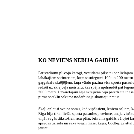
KO NEVIENS NEBIJA GAIDĪJIS
Pār stadionu plīvoja karogi, vēstīdami pilsētai par lielajā
labākajiem sprinteriem, kuŗa sasniegumi 100 un
200 metru
gaŗgabalu skrējējiem, kuŗa vārdu pazina visa sporta pasaule. 
redzēt uz skrejceļa meistaru, kas spējis apdraudēt pat leģen
5000 metri
. Uzvarētājam šajā skrējienā bija paredzēta īpaša
pirms sacīkšu sākuma nodarbināja skatītāju prātus...
Skaļi aplausi sveica somu, kad viņš īsiem, lēniem soļiem, 
Rīga bija tikai lielās sporta pasaules province, un, ja viņš t
viņā raugās tūkstošiem acu pāru, brīnuma gaidās vērojot katr
apsēdās uz sola un sāka viegli masēt kājas, Godbijīgā attālu
jautāt.