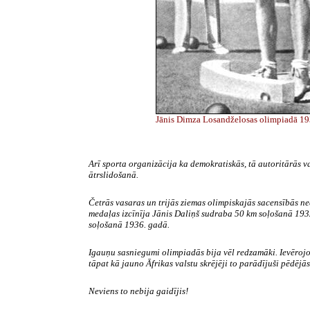
Jānis Dimza Losandželosas olimpiadā 19
Arī sporta organizācija ka demokratiskās, tā autoritārās v
ātrslidošanā.
Četrās vasaras un trijās ziemas olimpiskajās sacensībās n
medaļas izcīnīja Jānis Daliņš sudraba 50 km soļošanā 19
soļošanā 1936. gadā.
Igauņu sasniegumi olimpiadās bija vēl redzamāki. Ievērojot
tāpat kā jauno Āfrikas valstu skrējēji to parādījuši pēdējā
Neviens to nebija gaidījis!