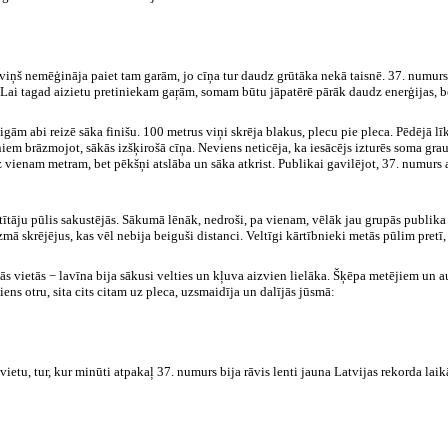
ņš nemēģināja paiet tam garām, jo cīņa tur daudz grūtāka nekā taisnē. 37. numurs s
Lai tagad aizietu pretiniekam gaŗām, somam būtu jāpatērē pārāk daudz enerģijas, bet
gām abi reizē sāka finišu. 100 metrus viņi skrēja blakus, plecu pie pleca. Pēdējā līk
iem brāzmojot, sākās izšķirošā cīņa. Neviens neticēja, ka iesācējs izturēs soma grau
z vienam metram, bet pēkšņi atslāba un sāka atkrist. Publikai gavilējot, 37. numurs 
tāju pūlis sakustējās. Sākumā lēnāk, nedroši, pa vienam, vēlāk jau grupās publika
ūzmā skrējējus, kas vēl nebija beiguši distanci. Veltīgi kārtībnieki metās pūlim pretī,
avās vietās − lavīna bija sākusi velties un kļuva aizvien lielāka. Šķēpa metējiem un
iens otru, sita cits citam uz pleca, uzsmaidīja un dalījās jūsmā:
vietu, tur, kur minūti atpakaļ 37. numurs bija rāvis lenti jauna Latvijas rekorda laik