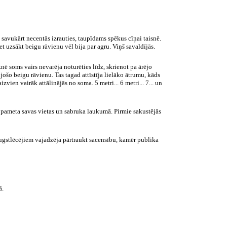
avukārt necentās izrauties, taupīdams spēkus cīņai taisnē.
 uzsākt beigu rāvienu vēl bija par agru. Viņš savaldījās.
nē soms vairs nevarēja noturēties līdz, skrienot pa ārējo
jošo beigu rāvienu. Tas tagad attīstīja lielāko ātrumu, kāds
aizvien vairāk attālinājās no soma.
5 metri
...
6 metri
... 7... un
 pameta savas vietas un sabruka laukumā. Pirmie sakustējās
 augstlēcējiem vajadzēja pārtraukt sacensību, kamēr publika
ā.