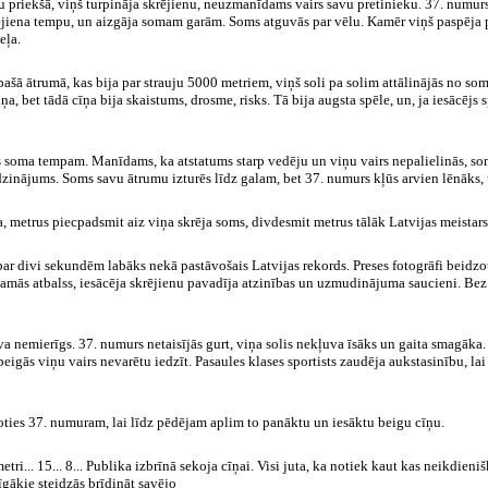
ņu priekšā, viņš turpināja skrējienu, neuzmanīdams vairs savu pretinieku. 37. numurs 
jiena tempu, un aizgāja somam garām. Soms atguvās par vēlu. Kamēr viņš paspēja pa
eļa.
pašā ātrumā, kas bija par strauju 5000 metriem, viņš soli pa solim attālinājās no s
ņa, bet tādā cīņa bija skaistums, drosme, risks. Tā bija augsta spēle, un, ja iesācējs
jās soma tempam. Manīdams, ka atstatums starp vedēju un viņu vairs nepalielinās, so
īdzinājums. Soms savu ātrumu izturēs līdz galam, bet 37. numurs kļūs arvien lēnāks, 
 metrus piecpadsmit aiz viņa skrēja soms, divdesmit metrus tālāk Latvijas meistars, 
 par divi sekundēm labāks nekā pastāvošais Latvijas rekords. Preses fotogrāfi beidzo
damās atbalss, iesācēja skrējienu pavadīja atzinības un uzmudinājuma saucieni. Bez 
va nemierīgs. 37. numurs netaisījās gurt, viņa solis nekļuva īsāks un gaita smagāka. 
i beigās viņu vairs nevarētu iedzīt. Pasaules klases sportists zaudēja aukstasinību, la
ties 37. numuram, lai līdz pēdējam aplim to panāktu un iesāktu beigu cīņu.
etri
... 15... 8... Publika izbrīnā sekoja cīņai. Visi juta, ka notiek kaut kas neikdi
gākie steidzās brīdināt savējo