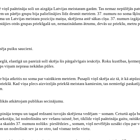
ē viņš paātrināja soli un aizgāja Latvijas meistaram garām. Tas nemaz nepūlējās pa
iem un pārējo grupu bija palielinājies līdz desmit metriem. 37. numuru no soma šķī
soma un Latvijas meistara poziciju maiņa, skrējiena astē sākas cīņa. 37. numurs izgāj
ostājies otrās grupas priekšgalā un, nemazinādams ātrumu, devās uz priekšu
, metru
p
nēja puiku saucieni.
eglā, elastīgā un pareizā solī skrēja šis pārgalvīgais iesācējs. Roku kustības, ķermeņ
emps viņam neprasa nekādas pūles.
r bija atkritis no soma par vairākiem metriem. Pusapli viņš skrēja aiz tā, it kā at
riekšā. Kad viņa plecs aizvirzījās priekšā meistara kamiesim, tas nemierīgi paskatījā
m.
 likās atkārtojam publikas secinājumu.
āpināja tempu un tagad redzami tuvojās skrējiena vedējam − somam. Ceturtā apļa be
ekotāju, lai nodrošinātu sev vešanu taisnē, bet, tiklīdz viņš paātrināja gaitu, raitā
 skaidrs 37. numura nolūks: pieslēdzies „ somam, viņš nevēlējās uzsākt cīņu par vadī
em un nodrošināt sev ja ne otro, tad vismaz trešo vietu.