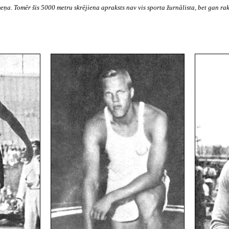
meņa. Tomēr šis
5000 metru
skrējiena apraksts nav vis sporta žurnālista, bet gan ra