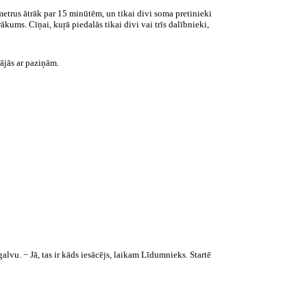
metrus ātrāk par 15 minūtēm, un tikai divi soma pretinieki
ākums. Cīņai, kuŗā piedalās tikai divi vai trīs dalībnieki,
nājās ar paziņām.
galvu. − Jā, tas ir kāds iesācējs, laikam Līdumnieks. Startē