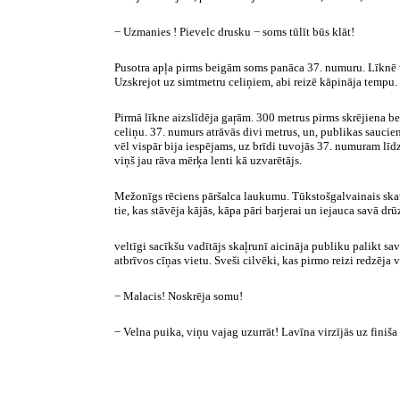
− Uzmanies ! Pievelc drusku − soms tūlīt būs klāt!
Pusotra apļa pirms beigām soms panāca 37. numuru. Līknē vi
Uzskrejot uz simtmetru celiņiem, abi reizē kāpināja tempu. 
Pirmā līkne aizslīdēja gaŗām. 300 metrus pirms skrējiena bei
celiņu. 37. numurs atrāvās divi metrus, un, publikas saucien
vēl vispār bija iespējams, uz brīdi tuvojās 37. numuram līd
viņš jau rāva mērķa lenti kā uzvarētājs.
Mežonīgs rēciens pāršalca laukumu. Tūkstošgalvainais skatī
tie, kas stāvēja kājās, kāpa pāri barjerai un iejauca savā dr
veltīgi sacīkšu vadītājs skaļrunī aicināja publiku palikt s
atbrīvos cīņas vietu. Sveši cilvēki, kas pirmo reizi redzēja v
− Malacis! Noskrēja somu!
− Velna puika, viņu vajag uzurrāt! Lavīna virzījās uz finiša 