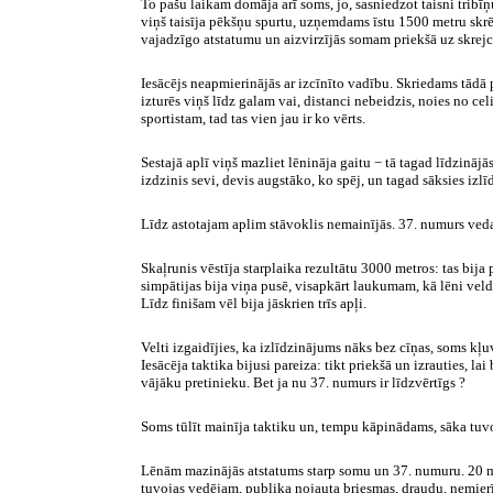
To pašu laikam domāja arī soms, jo, sasniedzot taisni tribī
viņš taisīja pēkšņu spurtu, uzņemdams īstu
1500 metru
skrē
vajadzīgo atstatumu un aizvirzījās somam priekšā uz skrejc
Iesācējs neapmierinājās ar izcīnīto vadību. Skriedams tādā 
izturēs viņš līdz galam vai, distanci nebeidzis,
noies no celi
sportistam, tad tas vien jau ir ko vērts.
Sestajā aplī viņš mazliet lēnināja gaitu − tā tagad līdzinā
izdzinis sevi, devis augstāko, ko spēj, un tagad sāksies izl
Līdz astotajam aplim stāvoklis nemainījās. 37. numurs veda,
Skaļrunis vēstīja starplaika rezultātu 3000 metros: tas bija
simpātijas bija viņa pusē, visapkārt laukumam, kā lēni vel
Līdz finišam vēl bija jāskrien trīs apļi.
Velti izgaidījies, ka izlīdzinājums nāks bez cīņas, soms kļu
Iesācēja taktika bijusi pareiza: tikt priekšā un izrauties, la
vājāku pretinieku. Bet ja nu 37. numurs ir līdzvērtīgs ?
Soms tūlīt mainīja taktiku un, tempu kāpinādams, sāka tuvo
Lēnām mazinājās atstatums starp somu un 37. numuru.
20 m
tuvojas vedējam, publika nojauta briesmas, draudu, nemierī