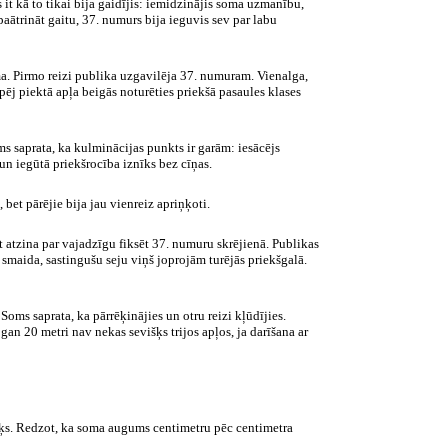
it kā to tikai bija gaidījis: iemidzinājis soma uzmanību,
ātrināt gaitu, 37. numurs bija ieguvis sev par labu
oma. Pirmo reizi publika uzgavilēja 37. numuram. Vienalga,
 spēj piektā apļa beigās noturēties priekšā pasaules klases
ms saprata, ka kulminācijas punkts ir garām: iesācējs
un iegūtā priekšrocība iznīks bez cīņas.
bet pārējie bija jau vienreiz apriņķoti.
t atzina par vajadzīgu fiksēt 37. numuru skrējienā. Publikas
smaida, sastingušu seju viņš joprojām turējās priekšgalā.
Soms saprata, ka pārrēķinājies un otru reizi kļūdījies.
i gan
20 metri
nav nekas sevišķs trijos apļos, ja darīšana ar
enišķs. Redzot, ka soma augums centimetru pēc centimetra