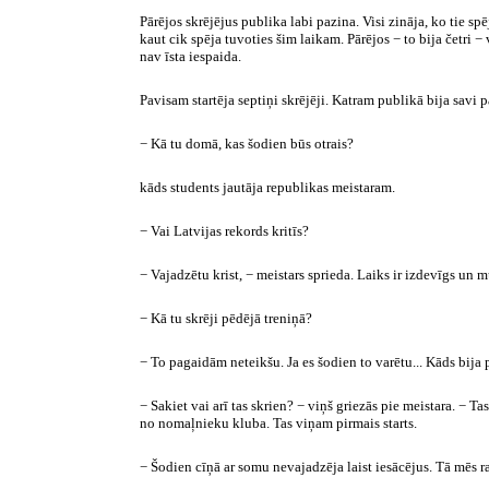
Pārējos skrējējus publika labi pazina. Visi zināja, ko tie s
kaut cik spēja tuvoties šim laikam. Pārējos − to bija četri −
nav īsta iespaida.
Pavisam startēja septiņi skrējēji. Katram publikā bija savi pa
− Kā tu domā, kas šodien būs otrais?
kāds students jautāja republikas meistaram.
− Vai Latvijas rekords kritīs?
− Vajadzētu krist, − meistars sprieda. Laiks ir izdevīgs un m
− Kā tu skrēji pēdējā treniņā?
− To pagaidām neteikšu. Ja es šodien to varētu... Kāds bija p
− Sakiet vai arī tas skrien? − viņš griezās pie meistara. − T
no nomaļnieku kluba. Tas viņam pirmais starts.
− Šodien cīņā ar somu nevajadzēja laist iesācējus. Tā mēs 