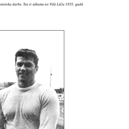
kstnieka darbs. Tas ir sākums no Viļā Lāča 1935. gadā