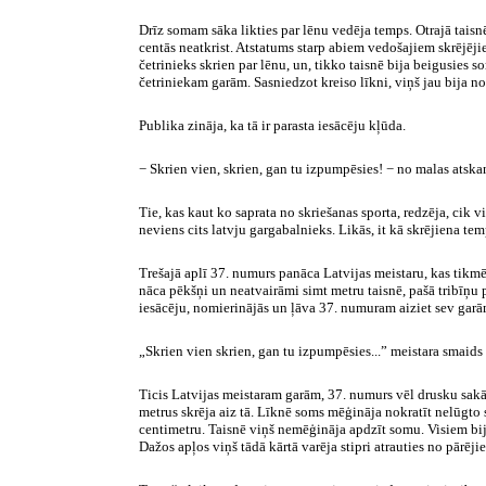
Drīz somam sāka likties par lēnu vedēja temps. Otrajā taisn
centās neatkrist. Atstatums starp abiem vedošajiem skrējēj
četrinieks skrien par lēnu, un, tikko taisnē bija beigusies 
četriniekam garām. Sasniedzot kreiso līkni, viņš jau bija n
Publika zināja, ka tā ir parasta iesācēju kļūda.
− Skrien vien, skrien, gan tu izpumpēsies! − no malas atska
Tie, kas kaut ko saprata no skriešanas sporta, redzēja, cik vi
neviens cits latvju gargabalnieks. Likās, it kā skrējiena t
Trešajā aplī 37. numurs panāca Latvijas meistaru, kas tikmē
nāca pēkšņi un neatvairāmi simt metru taisnē, pašā tribīņu p
iesācēju, nomierinājās un ļāva 37. numuram aiziet sev garā
„Skrien vien skrien, gan tu izpumpēsies...” meistara smaids
Ticis Latvijas meistaram garām, 37. numurs vēl drusku sak
metrus skrēja aiz tā. Līknē soms mēģināja nokratīt nelūgto s
centimetru. Taisnē viņš nemēģināja apdzīt somu. Visiem bija
Dažos apļos viņš tādā kārtā varēja stipri atrauties no pārēji