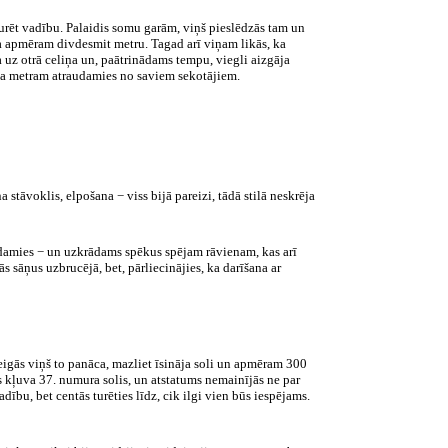
turēt vadību. Palaidis somu garām, viņš pieslēdzās tam un
ra apmēram divdesmit metru. Tagad arī viņam likās, ka
a uz otrā celiņa un, paātrinādams tempu, viegli aizgāja
a metram atraudamies no saviem sekotājiem.
a stāvoklis, elpošana − viss bijā pareizi, tādā stilā neskrēja
pūzdamies − un uzkrādams spēkus spējam rāvienam, kas arī
s sāņus uzbrucējā, bet, pārliecinājies, ka darīšana ar
igās viņš to panāca, mazliet īsināja soli un apmēram 300
ks kļuva 37. numura solis, un atstatums nemainījās ne par
bu, bet centās turēties līdz, cik ilgi vien būs iespējams.