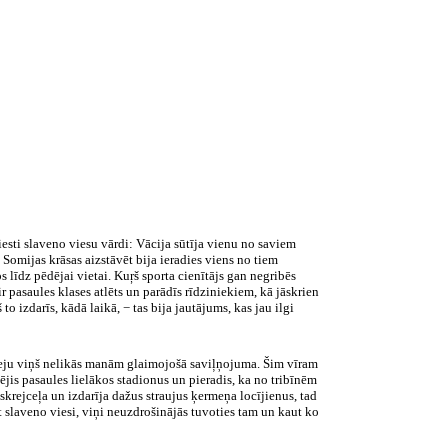
iesti slaveno viesu vārdi: Vācija sūtīja vienu no saviem
 Somijas krāsas aizstāvēt bija ieradies viens no tiem
s līdz pēdējai vietai. Kuŗš sporta cienītājs gan negribēs
r pasaules klases atlēts un parādīs rīdziniekiem, kā jāskrien
o izdarīs, kādā laikā, − tas bija jautājums, kas jau ilgi
 seju viņš nelikās manām glaimojošā saviļņojuma. Šim vīram
dzējis pasaules lielākos stadionus un pieradis, ka no tribīnēm
skrejceļa un izdarīja dažus straujus ķermeņa locījienus, tad
t slaveno viesi, viņi neuzdrošinājās tuvoties tam un kaut ko