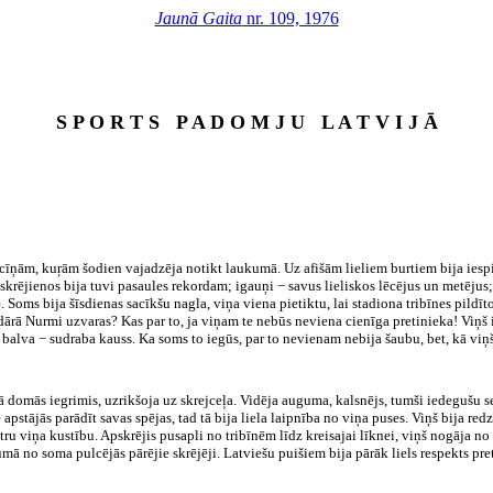
Jaunā Gaita
nr. 109, 1976
S P O R T S P A D O M J U L A T V I J Ā
m cīņām, kuŗām šodien vajadzēja notikt laukumā. Uz afišām lieliem burtiem bija iesp
skrējienos bija tuvi pasaules rekordam; igauņi − savus lieliskos lēcējus un metējus;
Soms bija šīsdienas sacīkšu nagla, viņa viena pietiktu, lai stadiona tribīnes pildīto
dārā Nurmi uzvaras? Kas par to, ja viņam te nebūs neviena cienīga pretinieka! Viņš i
 balva − sudraba kauss. Ka soms to iegūs, par to nevienam nebija šaubu, bet, kā viņš t
kā domās iegrimis, uzrikšoja uz skrejceļa. Vidēja auguma, kalsnējs, tumši iedegušu
e apstājās parādīt savas spējas, tad tā bija liela laipnība no viņa puses. Viņš bija re
u viņa kustību. Apskrējis pusapli no tribīnēm līdz kreisajai līknei, viņš nogāja no 
mā no soma pulcējās pārējie skrējēji. Latviešu puišiem bija pārāk liels respekts pre