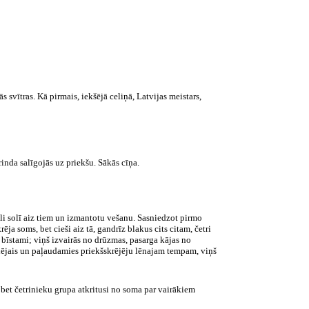
s svītras. Kā pirmais, iekšējā celiņā, Latvijas meistars,
rinda salīgojās uz priekšu. Sākās cīņa.
oli solī aiz tiem un izmantotu vešanu. Sasniedzot pirmo
ēja soms, bet cieši aiz tā, gandrīz blakus cits citam, četri
 bīstami; viņš izvairās no drūzmas, pasarga kājas no
dējais un paļaudamies priekšskrējēju lēnajam tempam, viņš
, bet četrinieku grupa atkritusi no soma par vairākiem