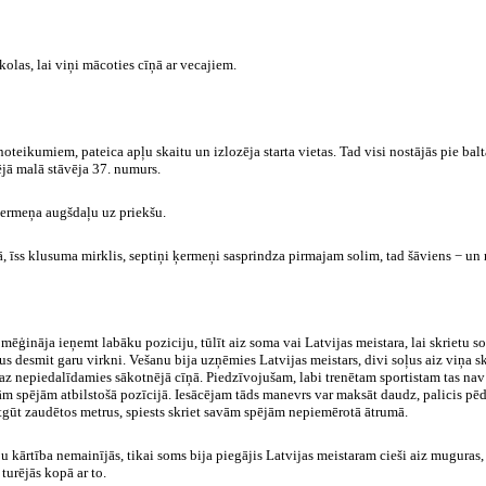
olas, lai viņi mācoties cīņā ar vecajiem.
noteikumiem, pateica apļu skaitu un izlozēja starta vietas. Tad visi nostājās pie baltā
rējā malā stāvēja 37. numurs.
r ķermeņa augšdaļu uz priekšu.
ā, īss klusuma mirklis, septiņi ķermeņi sasprindza pirmajam solim, tad šāviens − un 
ēģināja ieņemt labāku poziciju, tūlīt aiz soma vai Latvijas meistara, lai skrietu s
rus desmit garu virkni. Vešanu bija uzņēmies Latvijas meistars, divi soļus aiz viņa skr
emaz nepiedalīdamies sākotnējā cīņā. Piedzīvojušam, labi trenētam sportistam tas nav
m spējām atbilstošā pozīcijā. Iesācējam tāds manevrs var maksāt daudz, palicis pē
atgūt zaudētos metrus, spiests skriet savām spējām nepiemērotā ātrumā.
ju kārtība nemainījās, tikai soms bija piegājis Latvijas meistaram cieši aiz muguras
turējās kopā ar to.