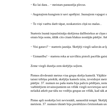
− Ko lai dara... − meistars paraustīja plecus.
− Augstajiem kungiem ir savi aprēķini. Jaunajiem vajagot sk
− To viņi varētu darīt tāpat, noskatoties cīņā no malas...
Starteris īsumā iepazīstināja skrējiena dalībniekus ar cīņas 
otrais bija soms, tālāk cits citam blakus nostājās pārējie. A
− Visi gatavi? − starteris jautāja. Skrējēji viegli saliecās a
− Uzmanību! − startera roka ar uzvilktu pistoli pacēlās gais
Zeme viegli dunēja zem skrējēju soļiem.
Pirmos divdesmit metrus visa grupa skrēja kamolā. Vājākie m
taisni tribīņu priekšā, skrējēju kamols izira, izveidojot met
pārējie. 37. numurs no paša starta bija palicis pēdējais, n
varbūtējiem ievainojumiem un vēlāk viegli novietojas savā
nelaikā atkrīt par tālu no vedēju grupas un vēlāk, kad sāk 
Pirmo apli noskrēja loti nevienādi, saraustītā tempā. Skrējē
metriem. 37. numurs tikmēr bija pieslēdzies četriniekam un 