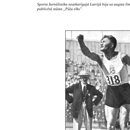
Sporta žurnālistika
neatkarīgajā Latvijā bija uz augsta lī
publicētā stāsta „Pūļa elks”.