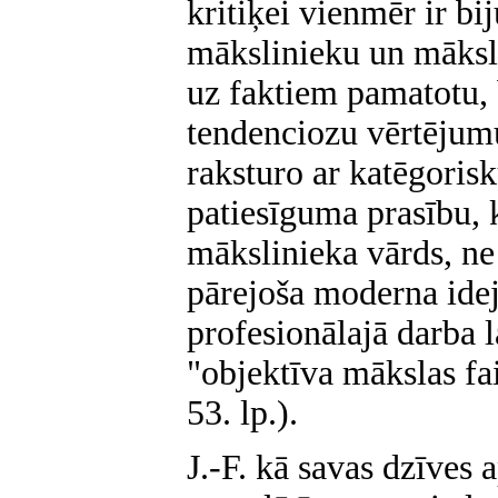
kritiķei vienmēr ir bij
mākslinieku un mākslu
uz faktiem pamatotu, 
tendenciozu vērtējumu
raksturo ar katēgoris
patiesīguma prasību, 
mākslinieka vārds, ne 
pārejoša moderna idej
profesionālajā darba l
"objektīva mākslas f
53. lp.).
J.-F. kā savas dzīves a