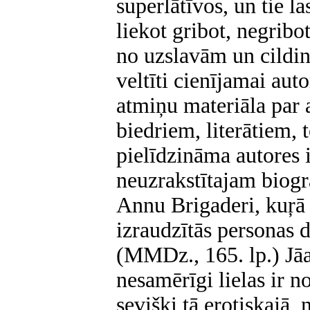
superlātīvos, un tie l
liekot gribot, negrib
no uzslavām un cildi
veltīti cienījamai aut
atmiņu materiāla par 
biedriem, literātiem, 
pielīdzināma autores 
neuzrakstītajam biog
Annu Brigaderi, kuŗā 
izraudzītās personas d
(MMDz., 165. lp.) Jāa
nesamērīgi lielas ir 
sevišķi tā erotiskajā, 