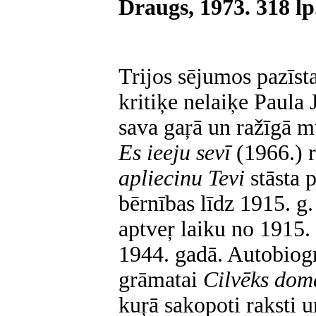
Draugs, 1973. 318 lp
Trijos sējumos pazīsta
kritiķe nelaiķe Paula
sava gaŗā un ražīgā m
Es ieeju sevī
(1966.) 
apliecinu Tevi
stāsta 
bērnības līdz 1915. g
aptveŗ laiku no 1915. 
1944. gadā. Autobiogr
grāmatai
Cilvēks dom
kuŗā sakopoti raksti 