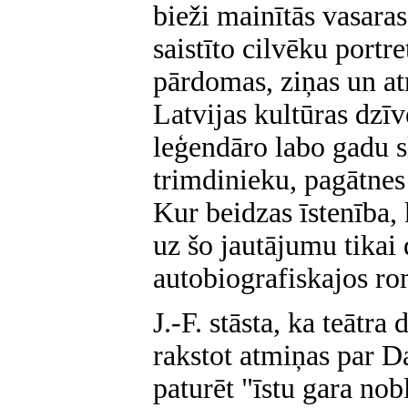
bieži mainītās vasaras
saistīto cilvēku portr
pārdomas, ziņas un at
Latvijas kultūras dzīv
leģendāro labo gadu s
trimdinieku, pagātnes
Kur beidzas īstenība,
uz šo jautājumu tikai 
autobiografiskajos r
J.-F. stāsta, ka teātra
rakstot atmiņas par D
paturēt "īstu gara nobl