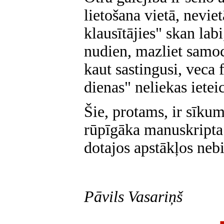
lietošana vietā, nevie
klausītājies" skan labi
nudien, mazliet samocī
kaut sastingusi, veca 
dienas" neliekas ietei
Šie, protams, ir sīkum
rūpīgāka manuskripta 
dotajos apstākļos neb
Pāvils Vasariņš