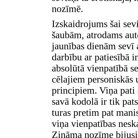
nozīmē.
Izskaidrojums šai sevi
šaubām, atrodams aut
jaunības dienām sevī 
darbību ar patiesībā i
absolūtā vienpatībā s
cēlajiem personiskās 
principiem. Viņa pati
savā kodolā ir tik pat
turas pretim pat manis
viņa vienpatības neska
Zināma nozīme bijusi 