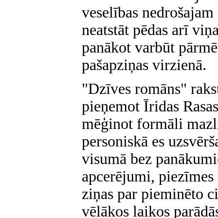
veselības nedrošajam 
neatstāt pēdas arī viņa
panākot varbūt pārm
pašapziņas virzienā.
"Dzīves romāns" rakstī
pieņemot Īridas Rasa
mēģinot formāli mazlie
personiskā es uzsvēršan
visumā bez panākumie
apcerējumi, piezīmes 
ziņas par pieminēto c
vēlākos laikos parādā