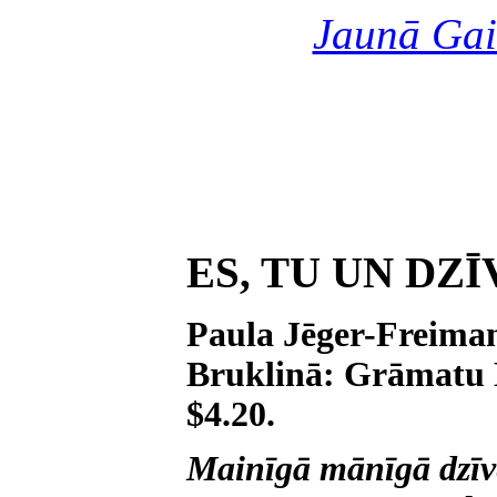
Jaunā Gai
ES, TU UN DZĪ
Paula Jēger-Freima
Bruklinā: Grāmatu D
$4.20.
Mainīgā mānīgā dzīv