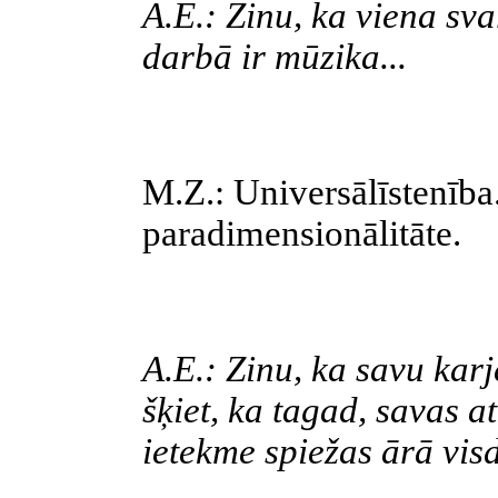
A.E.: Zinu, ka viena sv
darbā ir mūzika...
M.Z.: Universālīstenība.
paradimensionālitāte.
A.E.: Zinu, ka savu karj
šķiet, ka tagad, savas a
ietekme spiežas ārā vis