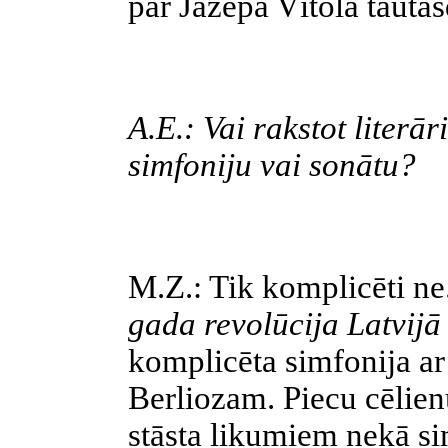
par Jāzepa Vītola taut
A.E.: Vai rakstot literā
simfoniju vai sonātu?
M.Z.: Tik komplicēti ne
gada revolūcija Latvij
komplicēta simfonija ar
Berliozam. Piecu cēlien
stāsta likumiem nekā si