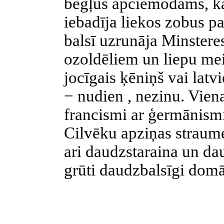
bēgļus apciemodams, kat
iebadīja liekos zobus p
balsī uzrunāja Minsteres
ozoldēliem un liepu mei
jocīgais ķēniņš vai latv
− nudien , nezinu. Viena
francismi ar ģermānismi
Cilvēku apziņas straume 
ari daudzstaraina un d
grūti daudzbalsīgi domāt,