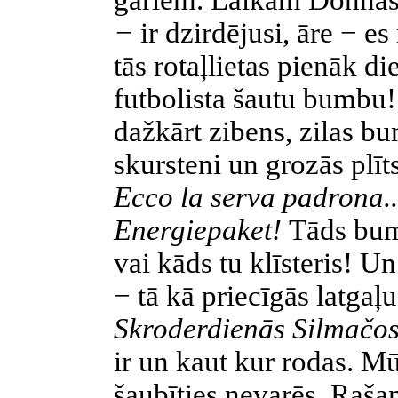
gariem. Laikam Donna
−
ir dzirdējusi, āre − e
tās rotaļlietas pienāk d
futbolista šautu bumbu! 
dažkārt zibens, zilas bu
skursteni un grozās plīt
Ecco la serva padrona.
Energiepaket!
Tāds bum
vai kāds tu klīsteris! U
− tā kā priecīgās latgaļu
Skroderdienās Silmačo
ir un kaut kur rodas. Mūs
šaubīties nevarēs. Rašan