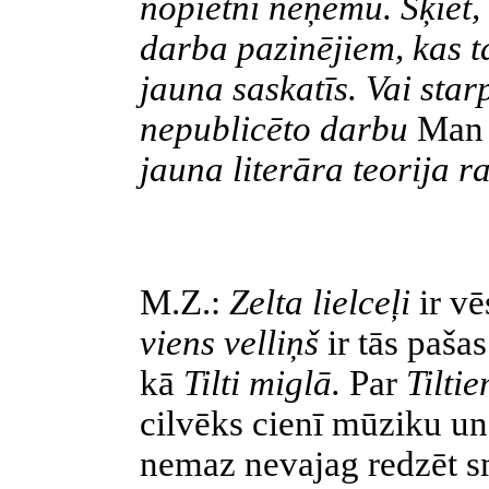
nopietni neņemu. Šķiet, 
darba pazinējiem, kas t
jauna saskatīs. Vai sta
nepublicēto darbu
Man 
jauna literāra teorija r
M.Z.:
Zelta lielceļi
ir v
viens velliņš
ir tās paša
kā
Tilti miglā.
Par
Tilti
cilvēks cienī mūziku un
nemaz nevajag redzēt 