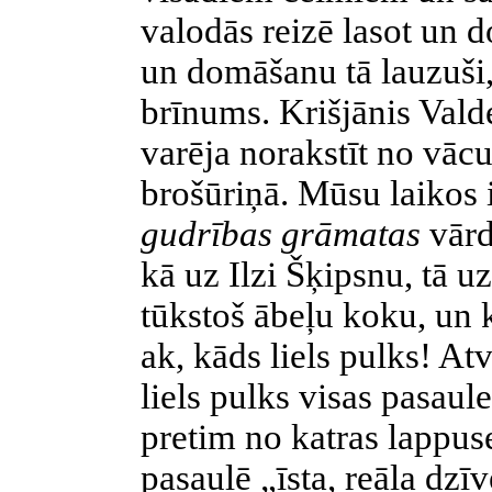
valodās reizē lasot un d
un domāšanu tā lauzuši
brīnums. Krišjānis Val
varēja norakstīt no vāc
brošūriņā. Mūsu laikos i
gudrības grāmatas
vārd
kā uz Ilzi Šķipsnu, tā u
tūkstoš ābeļu koku, un 
ak, kāds liels pulks! At
liels pulks visas pasaule
pretim no katras lappus
pasaulē „īsta, reāla dzī