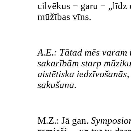
cilvēkus − garu − „līdz 
mūžības vīns.
A.E.: Tātad mēs varam t
sakarībām starp mūziku 
aistētiska iedzīvošanās
sakušana.
M.Z.: Jā gan.
Symposio