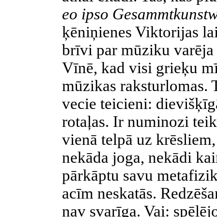
eo ipso Gesammtkunst
ķēniņienes Viktorijas la
brīvi par mūziku varēja 
Vīnē, kad visi grieķu mī
mūzikas raksturlomas. 
vecie teicieni: dievišķī
rotaļas. Ir numinozi tei
vienā telpā uz krēsliem
nekāda joga, nekādi kair
pārkāptu savu
metafizik
acīm neskatās. Redzēšan
nav svarīga. Vai: spēlējo