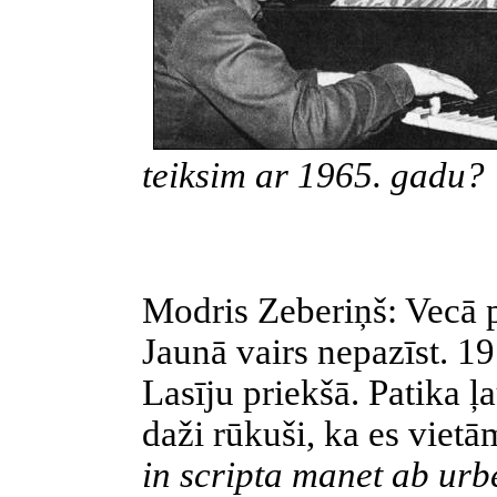
teiksim ar 1965. gadu?
Modris Zeberiņš: Vecā 
Jaunā vairs nepazīst. 19
Lasīju priekšā. Patika ļ
daži rūkuši, ka es vietām
in scripta manet ab u