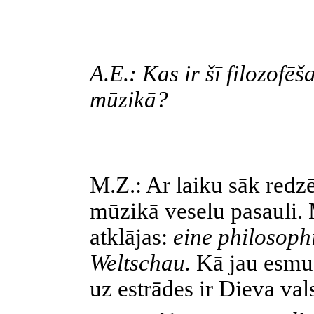
A.E.: Kas ir šī filozofēš
mūzikā?
M.Z.: Ar laiku sāk redzē
mūzikā veselu pasauli.
atklājas:
eine philosoph
Weltschau.
Kā jau esmu 
uz estrādes ir Dieva vals