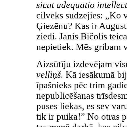
sicut adequatio intellect
cilvēks sūdzējies: „Ko 
Ģiezēnu? Kas ir Augusts
ziedi. Jānis Bičolis te
nepietiek. Mēs gribam 
Aizsūtīju izdevējam v
velliņš.
Kā iesākumā bij
īpašnieks pēc trim gad
nepublicēšanas trīsdesm
puses liekas, es sev var
tik ir puika!” No otras p