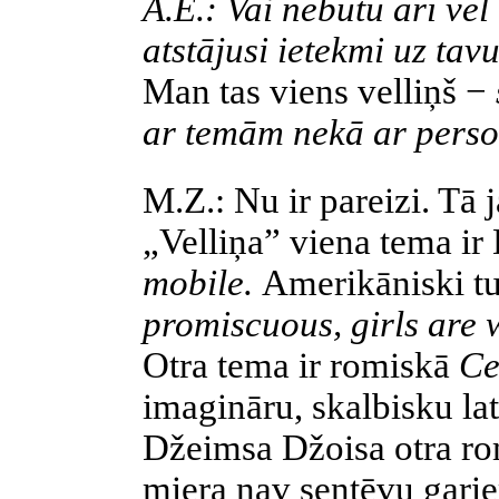
A.E.: Vai nebūtu arī vēl
atstājusi ietekmi uz ta
Man tas viens velliņš −
ar temām nekā ar perso
M.Z.: Nu ir pareizi. Tā 
„Velliņa” viena tema i
mobile.
Amerikāniski t
promiscuous, girls are 
Otra tema ir romiskā
Ce
imagināru, skalbisku la
Džeimsa Džoisa otra rom
miera nav sentēvu gari