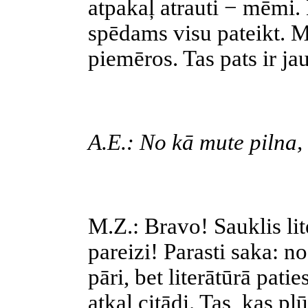
atpakaļ atrauti − mēmi.
spēdams visu pateikt. Mū
piemēros. Tas pats ir j
A.E.: No kā mute pilna, n
M.Z.: Bravo! Sauklis lit
pareizi! Parasti saka: no
pāri, bet literātūrā pati
atkal citādi. Tas, kas plū