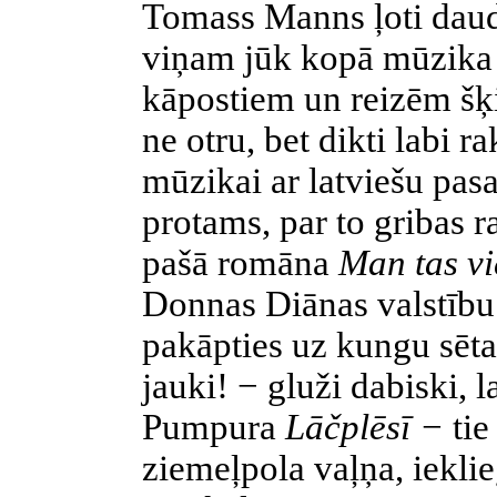
Tomass Manns ļoti daudz
viņam jūk kopā mūzika u
kāpostiem un reizēm šķi
ne otru, bet dikti labi r
mūzikai ar latviešu pasa
protams, par to gribas ra
pašā romāna
Man tas vi
Donnas Diānas valstību. 
pakāpties uz kungu sētas
jauki! − gluži dabiski, 
Pumpura
Lāčplēsī −
tie
ziemeļpola vaļņa, ieklie