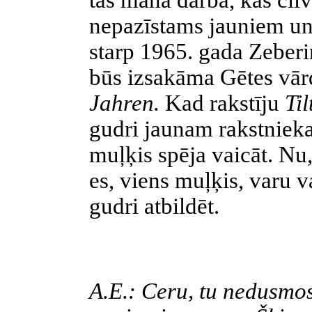
tas manā darbā, kas cil
nepazīstams jauniem un 
starp 1965. gada Zeber
būs izsakāma Gētes vā
Jahren.
Kad rakstīju
Ti
gudri jaunam rakstnieka
muļķis spēja vaicāt. N
es, viens muļķis, varu v
gudri atbildēt.
A.E.: Ceru, tu nedusmosi