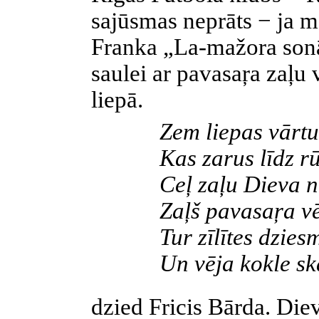
sajūsmas neprāts − ja me
Franka „La-mažora sonāt
saulei ar pavasaŗa zaļu 
liepā.
Zem liepas vārtu
Kas zarus līdz rū
Ceļ zaļu Dieva 
Zaļš pavasaŗa vē
Tur zīlītes dzies
Un vēja kokle sk
dzied Fricis Bārda. Diev