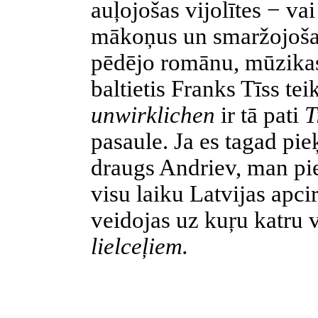
auļojošas vijolītes − vai
mākoņus un smaržojošas 
pēdējo romānu, mūzikas
baltietis Franks Tīss tei
unwirklichen
ir tā pati
T
pasaule. Ja es tagad pi
draugs Andriev, man
pi
visu laiku Latvijas apci
veidojas uz kuŗu katru 
lielceļiem.