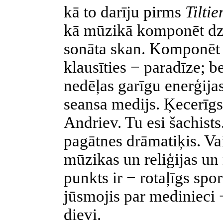
kā to darīju pirms
Tilti
kā mūzikā komponēt dzi
sonāta skan. Komponēt u
klausīties − paradīze; b
nedēļas garīgu enerģijas 
seansa medijs. Ķecerīg
Andriev. Tu esi šachists
pagātnes drāmatiķis. Va
mūzikas un reliģijas un 
punkts ir − rotaļīgs spo
jūsmojis par medinieci
dievi.