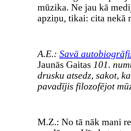
mūzika. Ne jau kā medijs
apziņu, tikai: cita nekā
A.E.:
Savā autobiogrāfi
Jaunās Gaitas
101. numu
drusku atsedz, sakot, k
pavadījis filozofējot mūz
M.Z.: No tā nāk mani re