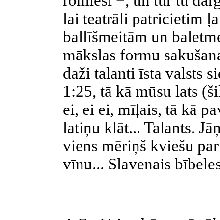
romieši −, un tur tu dār
lai teatrāli patricietim ļ
ballīšmeitām un baletme
mākslas formu sakušana
daži talanti īsta valsts s
1:25, tā kā mūsu
lats
(ši
ei, ei ei, mīļais, tā kā p
latiņu klāt... Talants. 
viens mēriņš kviešu par 
vīnu... Slavenais bībeles