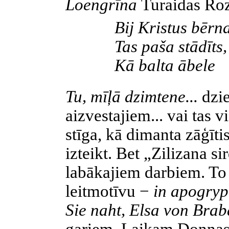
Loengrīna
Turaidas Roz
Bij Kristus bērn
Tas paša stādīts,
Kā balta ābele
Tu, mīļā dzimtene...
dzi
aizvestajiem... vai tas vi
stīga, kā dimanta zāģīti
izteikt. Bet „Zilizana s
labākajiem darbiem. To 
leitmotīvu −
in apogry
Sie naht, Elsa von Brab