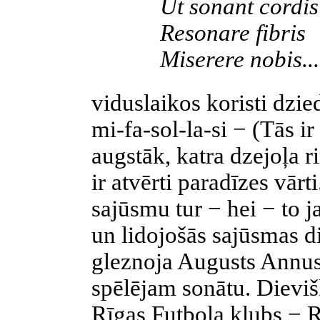
Ut sonant cordis
Resonare fibris
Miserere nobis...
viduslaikos koristi dzie
mi-fa-sol-la-si − (Tās ir
augstāk, katra dzejoļa r
ir atvērti paradīzes vārt
sajūsmu tur − hei − to ja
un lidojošās sajūsmas 
gleznoja Augusts Annus. 
spēlējam sonātu. Dieviš
Rīgas Futbola klubs − R