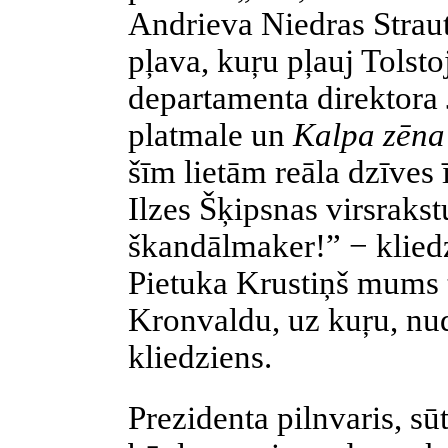
Andrieva Niedras Strau
pļava, kuŗu pļauj Tolsto
departamenta direktora 
platmale un
Kalpa zēna
šīm lietām reāla dzīves 
Ilzes Šķipsnas virsraks
škandālmaker!” − klie
Pietuka Krustiņš mums 
Kronvaldu, uz kuŗu, nud
kliedziens.
Prezidenta pilnvaris, sū