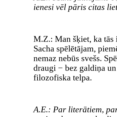
ienesi vēl pāris citas lie
M.Z.: Man šķiet, ka tās 
Sacha spēlētājam, piem
nemaz nebūs svešs. Spēlē
draugi − bez galdiņa un 
filozofiska telpa.
A.E.: Par literātiem, pa