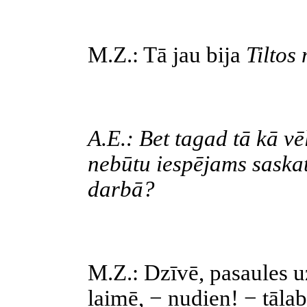
M.Z.: Tā jau bija
Tiltos 
A.E.: Bet tagad tā kā vēl
nebūtu iespējams saska
darbā?
M.Z.: Dzīvē, pasaules u
laimē, − nudien! − tāla