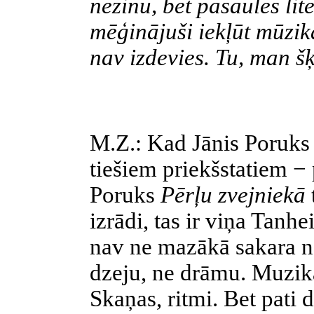
nezinu, bet pasaules lite
mēģinājuši iekļūt mūzika
nav izdevies. Tu, man šķi
M.Z.: Kad Jānis Poruks
tiešiem priekšstatiem −
Poruks
Pērļu zvejniekā
izrādi, tas ir viņa Tanh
nav ne mazākā sakara n
dzeju, ne drāmu. Muzika
Skaņas, ritmi. Bet pati d