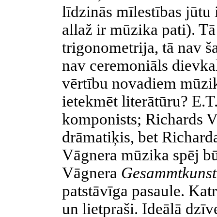
līdzinās mīlestības jūtu 
allaž ir mūzika pati). Tā
trigonometrija, tā nav š
nav ceremoniāls dievka
vērtību novadiem mūzikā 
ietekmēt literātūru? E.T
komponists; Richards Vā
drāmatiķis, bet Richar
Vāgnera mūzika spēj bū
Vāgnera
Gesammtkuns
patstāvīga pasaule. Katr
un lietpraši. Ideālā dzīv