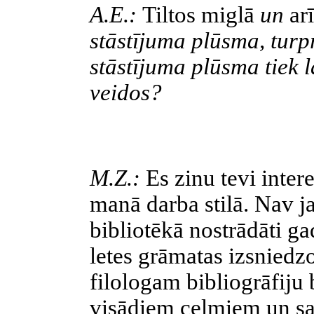
A.E.:
Tiltos miglā
un
ar
stāstījuma plūsma, turp
stāstījuma plūsma tiek 
veidos?
M.Z.:
Es zinu tevi inte
manā darba stilā. Nav j
bibliotēkā nostrādāti ga
letes grāmatas izsniedz
filologam bibliogrāfiju 
visādiem celmiem un sa