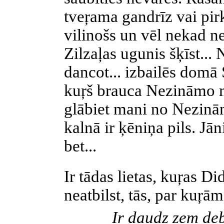
tveŗama gandrīz vai pir
vilinošs un vēl nekad ne
Zilzaļas ugunis šķīst... 
dancot... izbailēs domā 
kuŗš brauca Nezināmo mek
glābiet mani no Nezinām
kalnā ir ķēniņa pils. Jā
bet...
Ir tādas lietas, kuŗas D
neatbilst, tās, par kuŗā
Ir daudz zem deb