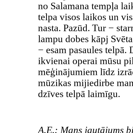
no Salamana tempļa lai
telpa visos laikos un vis
nasta. Pazūd. Tur − sta
lampu dobes kāpj Svētais
− esam pasaules telpā. 
ikvienai operai mūsu pi
mēģinājumiem līdz izrād
mūzikas mijiedirbe mani
dzīves telpā laimīgu.
A.E.: Mans jautājums bi