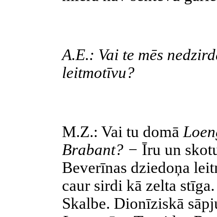
A.E.: Vai te mēs nedzir
leitmotīvu?
M.Z.: Vai tu domā
Loeng
Brabant? −
Īru un skot
Beverīnas dziedoņa leit
caur sirdi kā zelta stīga
Skalbe. Dionīziskā sāpju