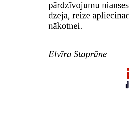
pārdzīvojumu nianses
dzejā, reizē apliecinā
nākotnei.
Elvīra Staprāne