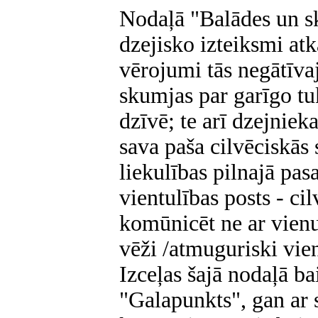
Nodaļā "Balādes un s
dzejisko izteiksmi atk
vērojumi tās negātīvaj
skumjas par garīgo t
dzīvē; te arī dzejniek
sava paša cilvēciskās 
liekulības pilnajā pas
vientulības posts - ci
komūnicēt ne ar vienu
vēži /atmuguriski vien
Izceļas šajā nodaļā ba
"Galapunkts", gan ar 