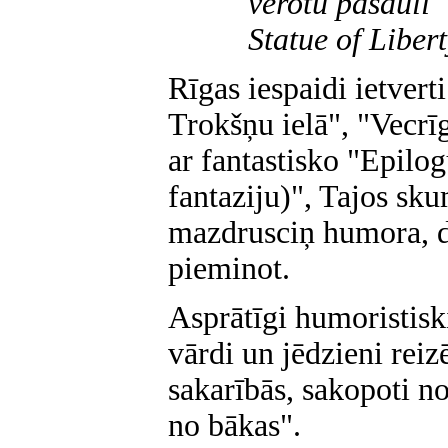
vērotu pasauli
Statue of Libert
Rīgas iespaidi ietverti
Trokšņu ielā", "Vecrī
ar fantastisko "Epilo
fantaziju)", Tajos sku
mazdrusciņ humora, 
pieminot.
Asprātīgi humoristiski 
vārdi un jēdzieni reiz
sakarībās, sakopoti n
no bākas".