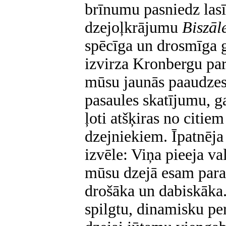
brīnumu pasniedz lasī
dzejoļkrājumu
Biszāl
spēcīga un drosmīga g
izvirza Kronbergu par
mūsu jaunās paaudzes
pasaules skatījumu, ga
ļoti atšķiras no citie
dzejniekiem. Īpatnēja 
izvēle: Viņa pieeja va
mūsu dzejā esam paradu
drošāka un dabiskāka
spilgtu, dinamisku per