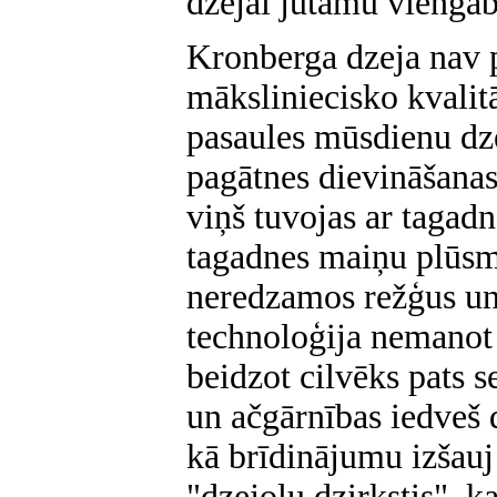
dzejai jūtamu viengab
Kronberga dzeja nav p
māksliniecisko kvalitā
pasaules mūsdienu dze
pagātnes dievināšana
viņš tuvojas ar tagadne
tagadnes maiņu plūsmā
neredzamos režģus un
technoloģija nemanot 
beidzot cilvēks pats s
un ačgārnības iedveš 
kā brīdinājumu izšauj 
"dzejoļu dzirkstis", k