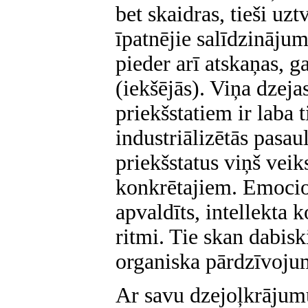
bet skaidras, tieši uzt
īpatnējie salīdzinājum
pieder arī atskaņas, ga
(iekšējās). Viņa dzeja
priekšstatiem ir laba
industriālizētās pasau
priekšstatus viņš veik
konkrētajiem. Emocio
apvaldīts, intellekta 
ritmi. Tie skan dabisk
organiska pārdzīvoju
Ar savu dzejoļkrājum