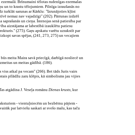
u ezermalā. Brīnumaini tēlotas rudenīgas ezermalas
u un to krastu tēlojumiem. Pilnīga izraušanās no
z turklāt sarunas ar Kārklu: "Izrunājoties kļūst
zīvē nemaz nav vajadzīgi" (202). Pārrunas izdzēš
saprašanās un cieņa. Īstenojas senā patiesība par
ba aizstājama ar labestībā izauklētu patiesu
rokturis." (275). Gaŗu apskatu varētu uzrakstīt par
izkopt savas spējas, (241, 273, 275) un vecajiem
s būs meita Maira savā priecīgā, darbīgā nosliecē un
azmeitas un meitas gādībā. (186).
viss atkal pa vecam" (266). Bet tāds Juris vairs
tais pīlādžu zaru klēpis, kā simbolisms jau vijies
. Tas atgādina J. Veseļa romānu
Dienas krusts,
kur
 raksturiem - vientuļniecēm un bezbērnu pāŗiem -
irāk par latviešu saskari ar svešo malu, kas taču