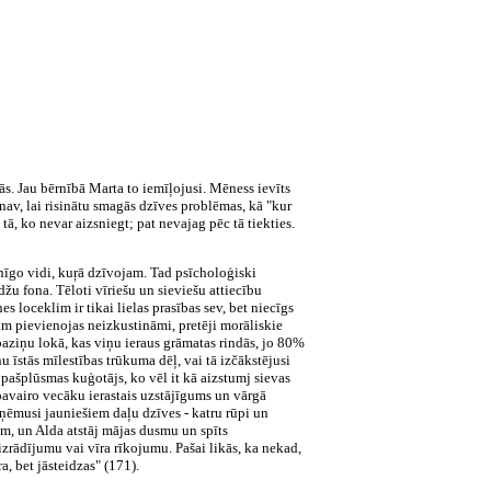
. Jau bērnībā Marta to iemīļojusi. Mēness ievīts
a nav, lai risinātu smagās dzīves problēmas, kā "kur
ā, ko nevar aizsniegt; pat nevajag pēc tā tiekties.
nīgo vidi, kuŗā dzīvojam. Tad psīcholoģiski
džu fona. Tēloti vīriešu un sieviešu attiecību
loceklim ir tikai lielas prasības sev, bet niecīgs
am pievienojas neizkustināmi, pretēji morāliskie
 paziņu lokā, kas viņu ieraus grāmatas rindās, jo 80%
nu īstās mīlestības trūkuma dēļ, vai tā izčākstējusi
pašplūsmas kuģotājs, ko vēl it kā aizstumj sievas
 pavairo vecāku ierastais uzstājīgums un vārgā
tņēmusi jauniešiem daļu dzīves - katru rūpi un
m, un Alda atstāj mājas dusmu un spīts
zrādījumu vai vīra rīkojumu. Pašai likās, ka nekad,
a, bet jāsteidzas" (171).