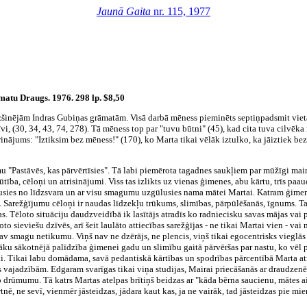
Jaunā Gaita
nr. 115, 1977
atu Draugs. 1976. 298 lp. $8,50
inējām Indras Gubiņas grāmatām. Visā darbā mēness pieminēts septiņpadsmit vietās
zīvi, (30, 34, 43, 74, 278). Tā mēness top par "tuvu būtni" (45), kad cita tuva cilvēk
nājums: "Iztiksim bez mēness!" (170), ko Marta tikai vēlāk iztulko, ka jāiztiek bez t
u "Pastāvēs, kas pārvērtīsies". Tā labi piemērota tagadnes saukļiem par mūžīgi mai
ūtība, cēloņi un atrisinājumi. Viss tas izlikts uz vienas ģimenes, abu kārtu, trīs paau
sies no līdzsvara un ar visu smagumu uzgūlusies nama mātei Martai. Katram ģimenes 
. Sarežģījumu cēloņi ir naudas līdzekļu trūkums, slimības, pārpūlēšanās, īgnums. T
as. Tēloto situāciju daudzveidībā
ik lasītājs atradīs ko radniecisku savas mājas vai
to sieviešu dzīvēs, arī šeit laulāto attiecības sarežģījas - ne tikai Martai vien - vai 
v smagu netikumu. Viņš nav ne dzērājs, ne plencis, viņš tikai egocentrisks vieglās 
ecāku sākotnējā palīdzība ģimenei gadu un slimību gaitā pārvēršas par nastu, ko vēl
uki. Tikai labu domādama, savā pedantiskā kārtības un spodrības pārcentībā Marta a
 vajadzībām. Edgaram svarīgas tikai viņa studijas, Mairai priecāšanās ar draudzenē
rūmumu. Tā katrs Martas atelpas brītiņš beidzas ar "kāda bērna saucienu, mātes ai
nē, ne sevī, vienmēr jāsteidzas, jādara kaut kas, ja ne vairāk, tad jāsteidzas pie mier