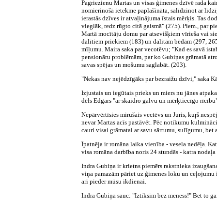
Pagriezienu Martas un visas ģimenes dzīvē rada kai
nomierinošā ietekme paplašināta, salīdzinot ar līd
ierastās dzīves ir atvaļinājuma īstais mērķis. Tas do
vieglāk, redz rūgto citā gaismā" (275). Piem., par
Martā mocītāju domu par atsevišķiem vīrieša vai si
dalītiem priekiem (183) un dalītām bēdām (297, 265
mīļumu. Maira saka par vecotēvu; "Kad es savā istabā 
pensionāru problēmām, par ko Gubiņas grāmatā atrod
savas spējas un mošumu saglabāt. (203).
"Nekas nav nejēdzīgāks par bezraižu dzīvi," saka Kā
Izjustais un iegūtais prieks un miers nu jānes atpak
dēls Edgars "ar skaidro galvu un mērķtiecīgo rīcību"
Nepārvērtīsies mirušais vectēvs un Juris, kuŗš nespē
nevar Martas acīs pastāvēt. Pēc notikumu kulminācij
cauri visai grāmatai ar savu sārtumu, sulīgumu, bet 
Īpatnēja ir romāna laika vienība - vesela nedēļa. Ka
visa romāna darbība noris 24 stundās - katra nodaļa
Indra Gubiņa ir krietns piemērs rakstnieka izaugšana
viņa pamazām pāriet uz ģimenes loku un ceļojumu i
arī pieder mūsu ikdienai.
Indra Gubiņa sauc: "Iztiksim bez mēness!" Bet to ga