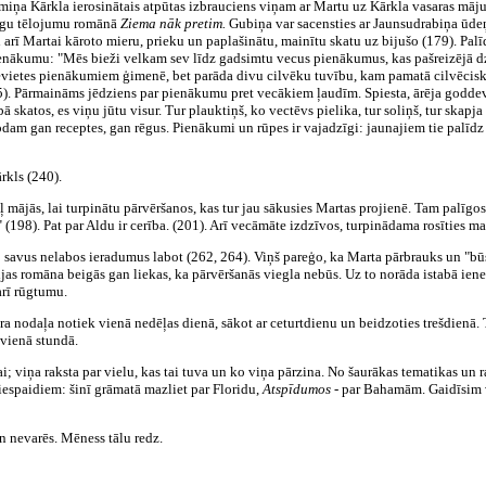
miņa Kārkla ierosinātais atpūtas izbrauciens viņam ar Martu uz Kārkla vasaras māj
zīgu tēlojumu romānā
Ziema nāk pretim.
Gubiņa var sacensties ar Jaunsudrabiņa ūdeņ
d arī Martai kāroto mieru, prieku un paplašinātu, mainītu skatu uz bijušo (179). Palīd
 pienākumu: "Mēs bieži velkam sev līdz gadsimtu vecus pienākumus, kas pašreizējā d
evietes pienākumiem ģimenē, bet parāda divu cilvēku tuvību, kam pamatā cilvēciska 
). Pārmaināms jēdziens par pienākumu pret vecākiem ļaudīm. Spiesta, ārēja goddevī
skatos, es viņu jūtu visur. Tur plauktiņš, ko vectēvs pielika, tur soliņš, tur skapja 
am gan receptes, gan rēgus. Pienākumi un rūpes ir vajadzīgi: jaunajiem tie palīdz 
rkls (240).
aļ mājās, lai turpinātu pārvēršanos, kas tur jau sākusies Martas projienē. Tam palīgo
 (198). Pat par Aldu ir cerība. (201). Arī vecāmāte izdzīvos, turpinādama rosīties m
j savus nelabos ieradumus labot (262, 264). Viņš pareģo, ka Marta pārbrauks un "būs 
as romāna beigās gan liekas, ka pārvēršanās viegla nebūs. Uz to norāda istabā ienes
arī rūgtumu.
tra nodaļa notiek vienā nedēļas dienā, sākot ar ceturtdienu un beidzoties trešdienā
 vienā stundā.
i; viņa raksta par vielu, kas tai tuva un ko viņa pārzina. No šaurākas tematikas un
espaidiem: šinī grāmatā mazliet par Floridu,
Atspīdumos -
par Bahamām. Gaidīsim va
n nevarēs. Mēness tālu redz.