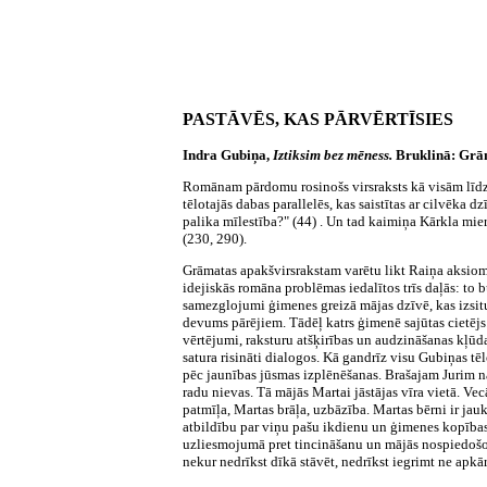
PASTĀVĒS, KAS PĀRVĒRTĪSIES
Indra Gubiņa,
Iztiksim bez mēness.
Bruklinā: Grām
Romānam pārdomu rosinošs virsraksts kā visām līdzš
tēlotajās dabas parallelēs, kas saistītas ar cilvēka d
palika mīlestība?" (44) . Un tad kaimiņa Kārkla mieri
(230, 290).
Grāmatas apakšvirsrakstam varētu likt Raiņa aksiom
idejiskās romāna problēmas iedalītos trīs daļās: to b
samezglojumi ģimenes greizā mājas dzīvē, kas izsitu
devums pārējiem. Tādēļ katrs ģimenē sajūtas cietējs
vērtējumi, raksturu atšķirības un audzināšanas kļūd
satura risināti dialogos. Kā gandrīz visu Gubiņas tēlo
pēc jaunības jūsmas izplēnēšanas. Brašajam Jurim na
radu nievas. Tā mājās Martai jāstājas vīra vietā. V
patmīļa, Martas brāļa, uzbāzība. Martas bērni ir ja
atbildību par viņu pašu ikdienu un ģimenes kopības
uzliesmojumā pret tincināšanu un mājās nospiedošo d
nekur nedrīkst dīkā stāvēt, nedrīkst iegrimt ne apkārt