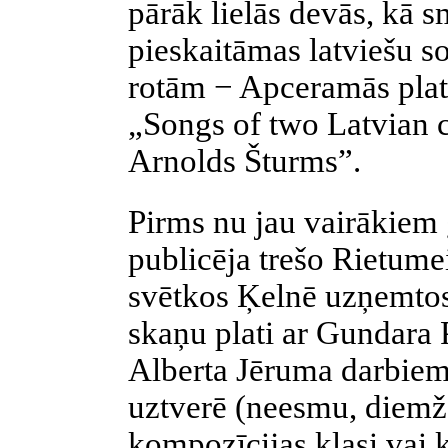
pārāk lielās devās, kā s
pieskaitāmas latviešu 
rotām − Apceramās plat
„Songs of two Latvian 
Arnolds Šturms”.
Pirms nu jau vairākiem
publicēja trešo Rietume
svētkos Ķelnē uzņemtos 
skaņu plati ar Gundara
Alberta Jēruma darbie
uztverē (neesmu, diemž
kompozīcijas klasi vai k