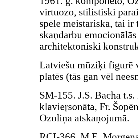
1961. g. komponēto, Oz
virtuozo, stilistiski pa
spēle meistariska, tai ir
skaņdarbu emocionālās 
architektoniski konstruk
Latviešu mūziķi figurē
platēs (tās gan vēl nees
SM-155. J.S. Bacha t.s. 
klavieŗsonāta, Fr. Šopē
Ozoliņa atskaņojumā.
RCI-366. M.E. Morgena