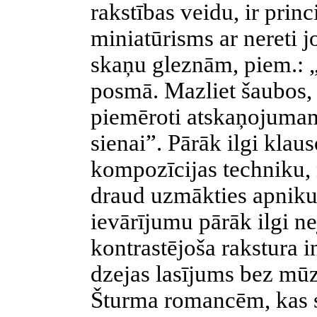
rakstības veidu, ir pri
miniatūrisms ar nereti 
skaņu gleznām, piem.: 
posmā. Mazliet šaubos, 
piemēroti atskaņojumam,
sienai”. Pārāk ilgi kla
kompozīcijas techniku,
draud uzmākties apniku
ievārījumu pārāk ilgi ne
kontrastējoša rakstura i
dzejas lasījums bez mūz
Šturma romancēm, kas s