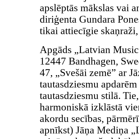
apslēptās mākslas vai a
diriģenta Gundara Pones
tikai attiecīgie skaņraži,
Apgāds „Latvian Music
12447 Bandhagen, Swede
47, „Svešāi zemē” ar J
tautasdziesmu apdarēm 
tautasdziesmu stilā. Tie,
harmoniskā izklāstā vie
akordu secības, pārmērīg
apnīkst) Jāņa Mediņa „L