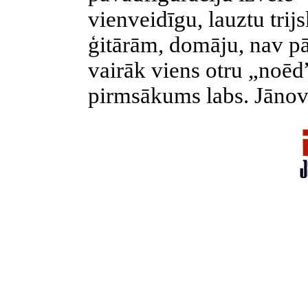
vienveidīgu, lauztu tri
ģitārām, domāju, nav pā
vairāk viens otru „noēd
pirmsākums labs. Jānov