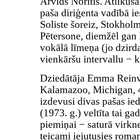
Arvīds Norītis. Atlikušās
paša diriģenta vadībā ie
Soliste šoreiz, Stokhol
Pētersone, diemžēl gan 
vokālā līmeņa (jo dzird
vienkāršu intervallu − k
Dziedātāja Emma Reinv
Kalamazoo, Michigan, 
izdevusi divas pašas ie
(1973. g.) veltīta tai 
piemiņai − saturā virk
teicami iejutusies roma