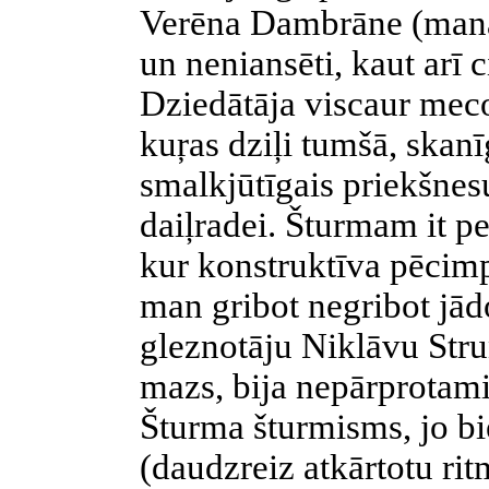
Verēna Dambrāne (manā 
un neniansēti, kaut arī 
Dziedātāja viscaur meco
kuŗas dziļi tumšā, skanīg
smalkjūtīgais priekšnes
daiļradei. Šturmam it pe
kur konstruktīva pēcim
man gribot negribot jādo
gleznotāju Niklāvu Strun
mazs, bija nepārprotami, 
Šturma šturmisms, jo bie
(daudzreiz atkārtotu ri