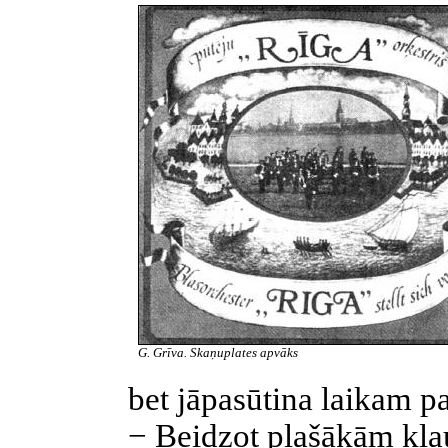
G. Grīva. Skaņuplates apvāks
bet jāpasūtina laikam pa
− Beidzot plašākām kla