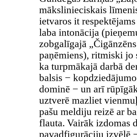
mākslinieciskais līmeni
ietvaros it respektējams
laba intonācija (pieņem
zobgalīgajā „Čigānzēns 
paņēmiens), ritmiski jo
ka turpmākajā darbā der
balsis − kopdziedājumos
dominē − un arī rūpīgā
uztverē mazliet vienmuļi
pašu meldiju reizē ar ba
flauta. Vairāk izdomas d
pavadfigurāciju izvēlē 