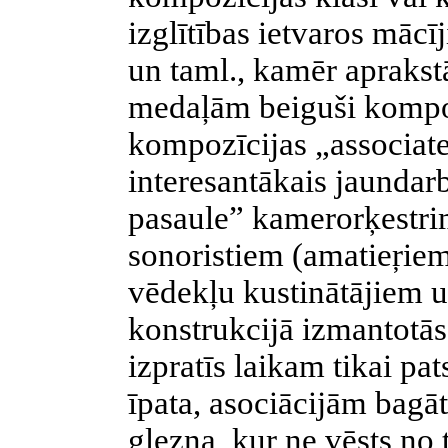
izglītības ietvaros māc
un taml., kamēr aprakstā
medaļām beiguši kompozī
kompozīcijas „associate
interesantākais jaundar
pasaule” kamerorķestri
sonoristiem (amatieŗiem
vēdekļu kustinātājiem u
konstrukcijā izmantotā
izpratīs laikam tikai pat
īpata, asociācijām bagā
glezna, kur ne vēsts no