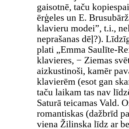
gaisotnē, taču kopiesp
ērģeles un E. Brusubārža
klavieru modei”, t.i., ne
neprašanas dēļ?). Līdzī
plati „Emma Saulīte-Rei
klavieres, − Ziemas svēt
aizkustinoši, kamēr pav
klavierēm (esot gan ska
taču laikam tas nav līdzē
Saturā teicamas Vald. Oz
romantiskas (dažbrīd pa
viena Žilinska līdz ar 