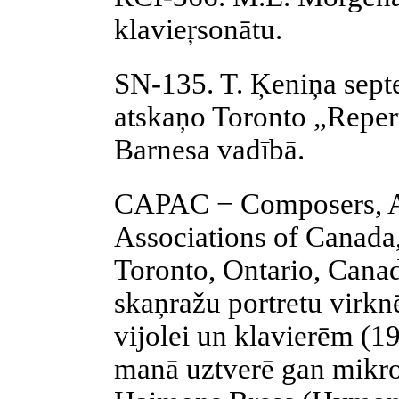
klavieŗsonātu.
SN-135. T. Ķeniņa sept
atskaņo Toronto „Repe
Barnesa vadībā.
CAPAC − Composers, Au
Associations of Canada,
Toronto, Ontario, Canad
skaņražu portretu virkn
vijolei un klavierēm (19
manā uztverē gan mikro