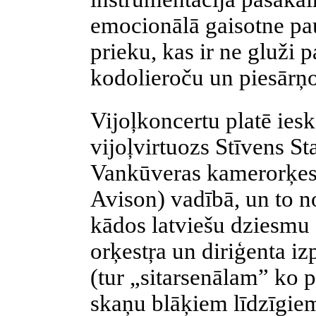
emocionālā gaisotne pau
prieku, kas ir ne gluži
kodolieroču un piesārņ
Vijoļkoncertu platē iesk
vijoļvirtuozs Stīvens S
Vankūveras kamerorķest
Avison) vadībā, un to n
kādos latviešu dziesmu 
orķestŗa un diriģenta i
(tur „sitarsenālam” ko p
skaņu blāķiem līdzīgiem