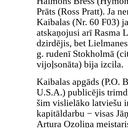
Haimons Bress (Hymon 
Prāts (Ross Pratt). Ja 
Kaibalas (Nr. 60 F03) j
atskaņojusi arī Rasma 
dzirdējis, bet Lielmanes
g. rudenī Stokholmā (ci
vijoļsonāta) bija izcila.
Kaibalas apgāds (P.O. 
U.S.A.) publicējis trim
šim vislielāko latviešu
kapitāldarbu − visas Jā
Artura Ozoliņa meistar