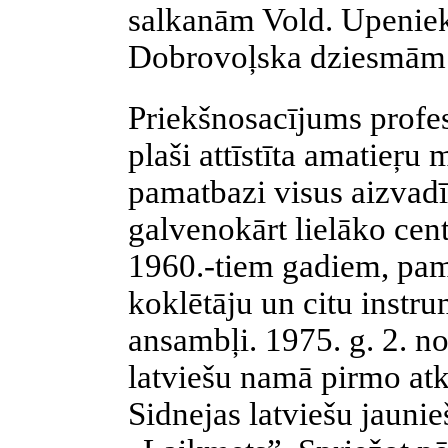
salkanām Vold. Upenieka
Dobrovoļska dziesmām
Priekšnosacījums profes
plaši attīstīta amatieŗu
pamatbazi visus aizvadī
galvenokārt lielāko cent
1960.-tiem gadiem, pa
koklētāju un citu instr
ansambļi. 1975. g. 2. n
latviešu namā pirmo atk
Sidnejas latviešu jauni