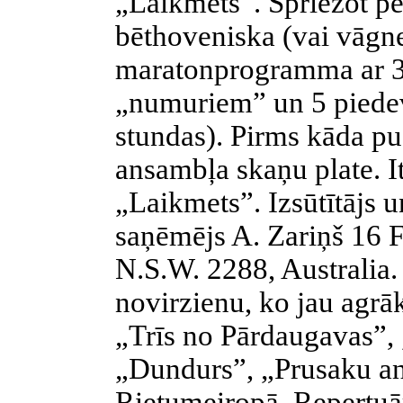
„Laikmets”. Spriežot pēc
bēthoveniska (vai vāgn
maratonprogramma ar 3
„numuriem” un 5 piedev
stundas). Pirms kāda p
ansambļa skaņu plate. I
„Laikmets”. Izsūtītājs 
saņēmējs A. Zariņš 16 
N.S.W. 2288, Australia.
novirzienu, ko jau agrāk
„Trīs no Pārdaugavas”,
„Dundurs”, „Prusaku an
Rietumeiropā. Repertuār