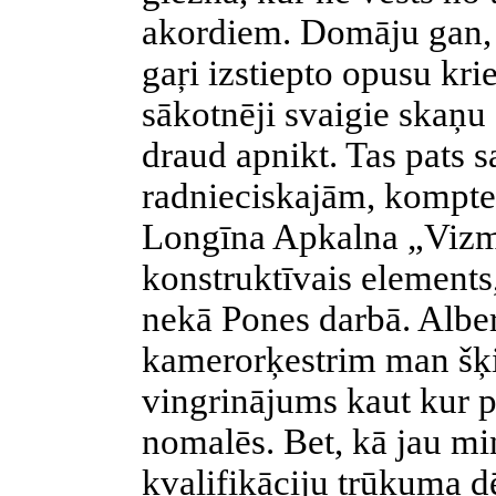
akordiem. Domāju gan, k
gaŗi izstiepto opusu krie
sākotnēji svaigie skaņu e
draud apnikt. Tas pats s
radnieciskajām, komptec
Longīna Apkalna „Vizm
konstruktīvais elements,
nekā Pones darbā. Albe
kamerorķestrim man šķi
vingrinājums kaut kur p
nomalēs. Bet, kā jau min
kvalifikāciju trūkuma dē