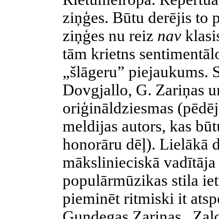
ziņģes. Būtu derējis to 
ziņģes nu reiz
nav
klasi
tām krietns sentimentāl
„šlāgeru” piejaukums. S
Dovgjallo, G. Zariņas 
oriģināldziesmas (pēdē
meldijas autors, kas būt
honorāru dēļ). Lielākā 
mākslinieciskā vadītāja
populārmūzikas stila iet
pieminēt ritmiski it at
Gundegas Zariņas „Zaļo