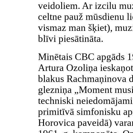
veidoliem. Ar izcilu mu
celtne pauž mūsdienu lie
vismaz man šķiet), muzik
blīvi piesātināta.
Minētais CBC apgāds 197
Artura Ozoliņa ieskaņot
blakus Rachmaņinova d
glezniņa „Moment music
techniski neiedomājami 
primitīvā simfonisku apm
Horovica paveidā) varam