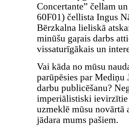
Concertante” čellam un
60F01) čellista Ingus N
Bērzkalna lieliskā atsk
minūšu gaŗais darbs att
vissaturīgākais un inter
Vai kāda no mūsu nauda
parūpēsies par Mediņu
darbu publicēšanu? Nega
imperiālistiski ievirzīti
uzmeklē mūsu novārtā at
jādara mums pašiem.