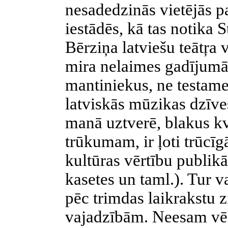
nesadedzinās vietējās p
iestādēs, kā tas notika 
Bērziņa latviešu teātŗa
mira nelaimes gadījumā 
mantiniekus, ne testame
latviskās mūzikas dzīve
manā uztverē, blakus kv
trūkumam, ir ļoti trūcīg
kultūras vērtību publikā
kasetes un taml.). Tur va
pēc trimdas laikrakstu 
vajadzībām. Neesam vēl