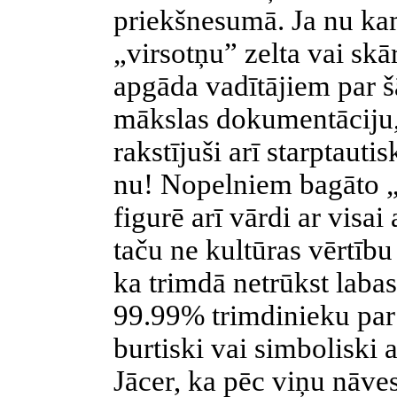
priekšnesumā. Ja nu kam
„virsotņu” zelta vai sk
apgāda vadītājiem par š
mākslas dokumentāciju, 
rakstījuši arī starptauti
nu! Nopelniem bagāto „
figurē arī vārdi ar vis
taču ne kultūras vērtību 
ka trimdā netrūkst labas
99.99% trimdinieku par 
burtiski vai simboliski 
Jācer, ka pēc viņu nāv