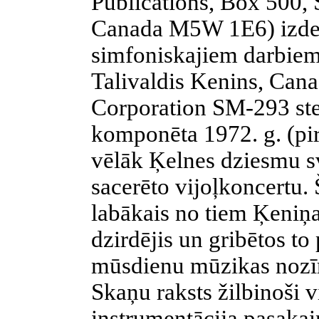
Publications, Box 500, 
Canada M5W 1E6) izdev
simfoniskajiem darbiem 
Talivaldis Kenins, Can
Corporation SM-293 ster
komponēta 1972. g. (pi
vēlāk Ķelnes dziesmu sv
sacerēto vijoļkoncertu.
labākais no tiem Ķeniņ
dzirdējis un gribētos to
mūsdienu mūzikas nozī
Skaņu raksts žilbinoši vi
instrumentācija pasakain