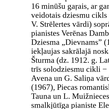
16 minūšu gaŗais, ar ga
veidotais dziesmu cikls
V. Strēlertes vārdi) so
pianistes Verēnas Damb
Dziesma „Dievnams” (19
iekļaujas sakrālajā nosk
Šturma (dz. 1912. g. La
trīs solodziesmu cikli −
Avena un G. Saliņa vār
(1967), Piecas romantis
Tauna un L. Muižnieces
smalkjūtīga pianiste E