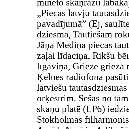
minēto skaņražu labāka
„Piecas latvju tautasdzi
pavadījumā” (Ej, saulīt
dziesma, Tautiešam rok
Jāņa Mediņa piecas tau
zaļai līdaciņa, Rikšu bē
līgaviņa, Grieze grieza 
Ķelnes radiofona pasūti
latviešu tautasdziesmas
orķestrim. Sešas no tām
skaņu platē (LP6) iedzi
Stokholmas filharmonisk