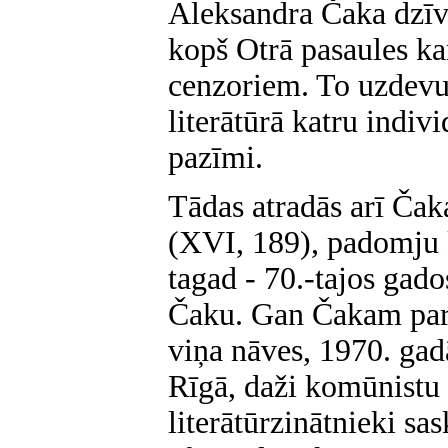
Aleksandra Čaka dzīve
kopš Otrā pasaules ka
cenzoriem. To uzdevum
literātūrā katru indi
pazīmi.
Tādas atradās arī Ča
(XVI, 189), padomju k
tagad - 70.-tajos gados
Čaku. Gan Čakam par
viņa nāves, 1970. ga
Rīgā, daži komūnistu 
literātūrzinātnieki sa