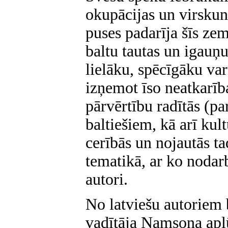
okupācijas un virskun
puses padarīja šīs zem
baltu tautas un igauņus
lielāku, spēcīgāku va
izņemot īso neatkarīb
pārvērtību radītās (pa
baltiešiem, kā arī kult
cerībās un nojautās t
tematikā, ar ko nodar
autori.
No latviešu autoriem b
vadītāja Namsona apl