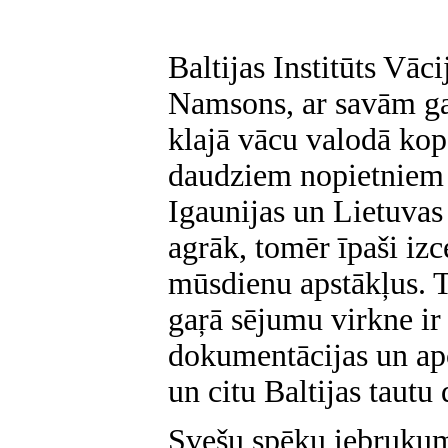
Baltijas Institūts Vāc
Namsons, ar savām ga
klajā vācu valodā kop
daudziem nopietniem 
Igaunijas un Lietuvas
agrāk, tomēr īpaši izc
mūsdienu apstākļus. 
gaŗā sējumu virkne ir
dokumentācijas un apc
un citu Baltijas taut
Svešu spēku iebrukumi