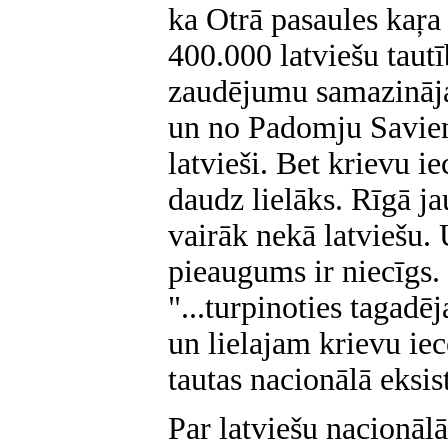
ka Otrā pasaules kaŗa 
400.000 latviešu taut
zaudējumu samazināja
un no Padomju Savienī
latvieši. Bet krievu ie
daudz lielāks. Rīgā ja
vairāk nekā latviešu. 
pieaugums ir niecīgs
"...turpinoties taga
un lielajam krievu iec
tautas nacionālā eksis
Par latviešu nacionāl