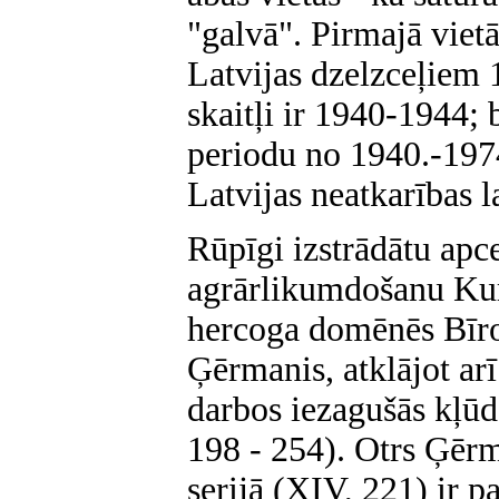
"galvā". Pirmajā vietā
Latvijas dzelzceļiem 
skaitļi ir 1940-1944; b
periodu no 1940.-1974.
Latvijas neatkarības l
Rūpīgi izstrādātu apc
agrārlikumdošanu Ku
hercoga domēnēs Bīro
Ģērmanis, atklājot arī
darbos iezagušās kļūd
198 - 254). Otrs Ģērm
serijā (XIV, 221) ir 