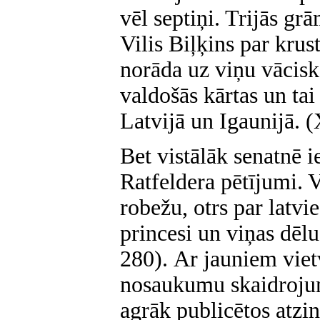
vēl septiņi. Trijās gr
Vilis Biļķins par krus
norāda uz viņu vācisk
valdošās kārtas un tai
Latvijā un Igaunijā. (
Bet vistālāk senatnē 
Ratfeldera pētījumi. V
robežu, otrs par latvi
princesi un viņas dēlu
280).
Ar jauniem viet
nosaukumu skaidrojum
agrāk publicētos atzi