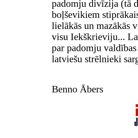
padomju divīzija (tā d
boļševikiem stiprākais 
lielākās un mazākās vi
visu Iekškrieviju... La
par padomju valdības
latviešu strēlnieki sar
Benno Ābers