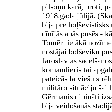
pilsoņu kaŗā, proti, p
1918.gada jūlijā. (Sk
bija pretboļševistisks
cīnījās abās pusēs - k
Tomēr lielākā nozīme 
nostājai boļševiku pu
Jaroslavļas sacelšano
komandieris tai apgab
pateicās latviešu strē
militāro situāciju šai
Ģērmanis dibināti izsa
bija veidošanās stadij