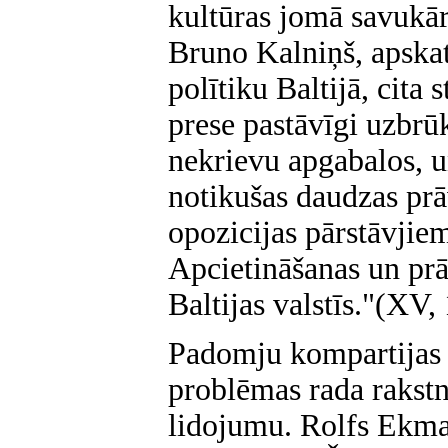
kultūras jomā savukār
Bruno Kalniņš, apska
polītiku Baltijā, cita
prese pastāvīgi uzbr
nekrievu apgabalos, u
notikušas daudzas prā
opozicijas pārstāvjiem
Apcietināšanas un prāv
Baltijas valstīs."(XV,
Padomju kompartijas k
problēmas rada rakstn
lidojumu. Rolfs Ekman