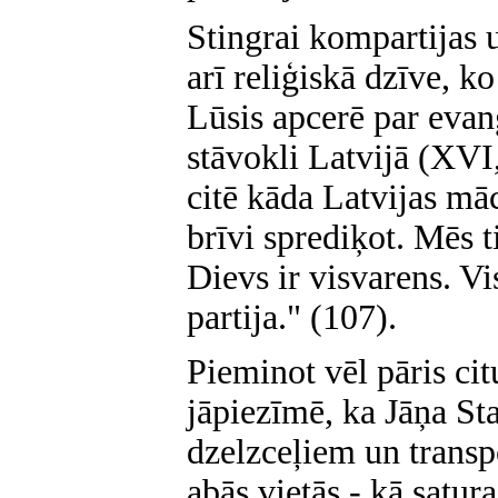
Stingrai kompartijas u
arī reliģiskā dzīve, k
Lūsis apcerē par evanģ
stāvokli Latvijā (XVI,
citē kāda Latvijas mā
brīvi sprediķot. Mēs t
Dievs ir visvarens. Vi
partija." (107).
Pieminot vēl pāris cit
jāpiezīmē, ka Jāņa Sta
dzelzceļiem un transpo
abās vietās - kā satura 