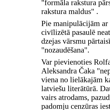
"formāla rakstura pār
rakstura maldus" .
Pie manipulācijām ar
civīlizētā pasaulē nea
dzejas vārsmu pārtai
"nozaudēšana".
Var pievienoties Rol
Aleksandra Čaka "nepu
viena no lielākajām 
latviešu literātūrā. D
vairs atrodams, pazudi
padomju cenzūras iest