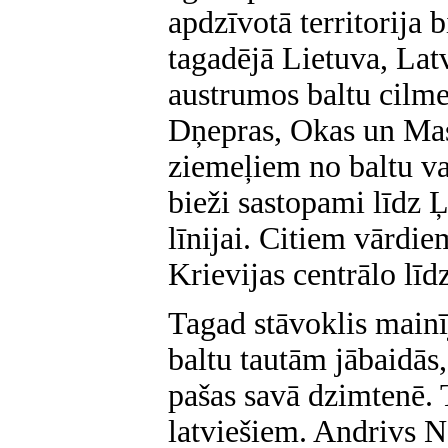
apdzīvotā territorija 
tagadējā Lietuva, Latv
austrumos baltu cilme
Dņepras, Okas un Mas
ziemeļiem no baltu v
bieži sastopami līdz 
līnijai. Citiem vārdie
Krievijas centrālo lī
Tagad stāvoklis mainī
baltu tautām jābaidās,
pašas savā dzimtenē. T
latviešiem. Andrivs N