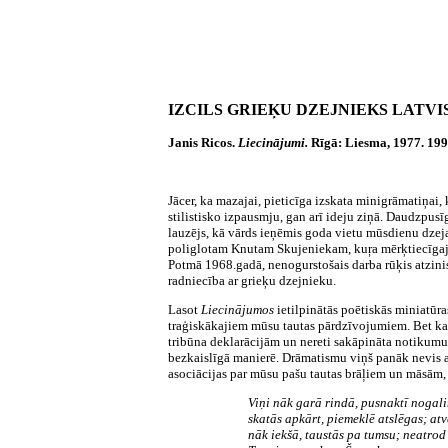
IZCILS GRIEĶU DZEJNIEKS LATVI
Janis Ricos.
Liecinājumi.
Rīgā: Liesma, 1977. 199 
Jācer, ka mazajai, pieticīga izskata minigrāmatiņai, 
stilistisko izpausmju, gan arī ideju ziņā. Daudzpusī
lauzējs, kā vārds ieņēmis goda vietu mūsdienu dzeja
poliglotam Knutam Skujeniekam, kuŗa mērķtiecīgajā 
Potmā 1968.gadā, nenogurstošais darba rūķis atzinis
radniecība ar grieķu dzejnieku.
Lasot
Liecinājumos
ietilpinātās poētiskās miniatūr
traģiskākajiem mūsu tautas pārdzīvojumiem. Bet kamē
tribūna deklarācijām un nereti sakāpināta notikumu 
bezkaislīgā manierē. Drāmatismu viņš panāk nevis ar 
asociācijas par mūsu pašu tautas brāļiem un māsām, 
Viņi nāk garā rindā, pusnaktī nogali
skatās apkārt, piemeklē atslēgas; atv
nāk iekšā, taustās pa tumsu; neatrod 