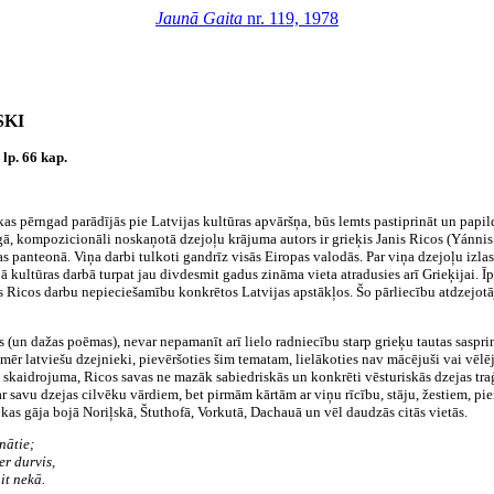
Jaunā Gaita
nr. 119, 1978
SKI
lp. 66 kap.
kas pērngad parādījās pie Latvijas kultūras apvāršņa, būs lemts pastiprināt un papildi
gā, kompozicionāli noskaņotā dzejoļu krājuma autors ir grieķis Janis Ricos (Yánnis R
s panteonā. Viņa darbi tulkoti gandrīz visās Eiropas valodās. Par viņa dzejoļu izla
kultūras darbā turpat jau divdesmit gadus zināma vieta atradusies arī Grieķijai. 
 Ricos darbu nepieciešamību konkrētos Latvijas apstākļos. Šo pārliecību atdzejotāj
as (un dažas poēmas), nevar nepamanīt arī lielo radniecību starp grieķu tautas saspr
r latviešu dzejnieki, pievēršoties šim tematam, lielākoties nav mācējuši vai vēlēju
skaidrojuma, Ricos savas ne mazāk sabiedriskās un konkrēti vēsturiskās dzejas traģ
savu dzejas cilvēku vārdiem, bet pirmām kārtām ar viņu rīcību, stāju, žestiem, piem
kas gāja bojā Noriļskā, Štuthofā, Vorkutā, Dachauā un vēl daudzās citās vietās.
nātie;
er durvis,
it nekā.