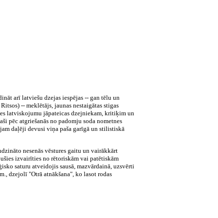
nāt arī latviešu dzejas iespējas -- gan tēlu un
itsos) -- meklētājs, jaunas nestaigātas stigas
ses latviskojumu jāpateicas dzejniekam, kritiķim un
Īpaši pēc atgriešanās no padomju soda nometnes
am daļēji devusi viņa paša garīgā un stilistiskā
indzināto nesenās vēstures gaitu un vairākkārt
šies izvairīties no rētoriskām vai patētiskām
isko saturu atveidojis sausā, mazvārdainā, uzsvērti
., dzejolī "Otrā atnākšana", ko lasot rodas