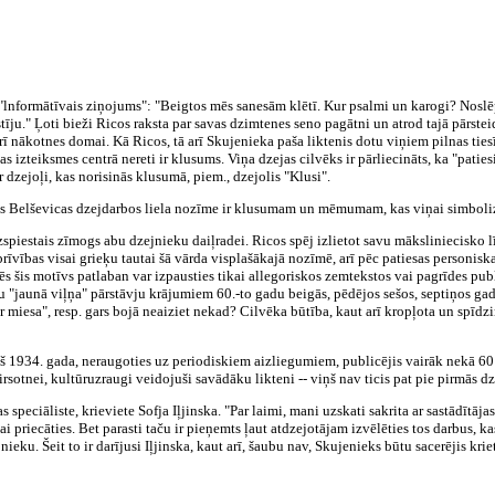
lnformātīvais ziņojums": "Beigtos mēs sanesām klētī. Kur psalmi un karogi? Noslēp 
tīju." Ļoti bieži Ricos raksta par savas dzimtenes seno pagātni un atrod tajā pārst
ī nākotnes domai. Kā Ricos, tā arī Skujenieka paša liktenis dotu viņiem pilnas tiesī
jas izteiksmes centrā nereti ir klusums. Viņa dzejas cilvēks ir pārliecināts, ka "patie
 dzejoļi, kas norisinās klusumā, piem., dzejolis "Klusi".
mas Belševicas dzejdarbos liela nozīme ir klusumam un mēmumam, kas viņai simboli
uzspiestais zīmogs abu dzejnieku daiļradei. Ricos spēj izlietot savu māksliniecisko 
rīvības visai grieķu tautai šā vārda visplašākajā nozīmē, arī pēc patiesas personiska
s šis motīvs patlaban var izpausties tikai allegoriskos zemtekstos vai pagrīdes pu
u "jaunā viļņa" pārstāvju krājumiem 60.-to gadu beigās, pēdējos sešos, septiņos gado
 ir miesa", resp. gars bojā neaiziet nekad? Cilvēka būtība, kaut arī kropļota un spīd
opš 1934. gada, neraugoties uz periodiskiem aizliegumiem, publicējis vairāk nekā 
sotnei, kultūruzraugi veidojuši savādāku likteni -- viņš nav ticis pat pie pirmās d
s speciāliste, krieviete Sofja Iļjinska. "Par laimi, mani uzskati sakrita ar sastādītāja
ai priecāties. Bet parasti taču ir pieņemts ļaut atdzejotājam izvēlēties tos darbus, 
jnieku. Šeit to ir darījusi Iļjinska, kaut arī, šaubu nav, Skujenieks būtu sacerējis kri