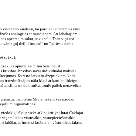
vismaz šo sarakstu, lai parīt vēl atceramies viņu
eidzošas analoģijas ar mūsdienām. Arī labākajiem
bas apcerēt, tā sakot, savu ceļu. Taču viņi abi
sie vārdi guļ dziļi klusumā" un "patiesie darbi
zē spēku).
līdzekļu kopumu, lai pilnā balsī paustu
s brīvības, brīvības savai individuālai mākslai.
blicējumos. Kuŗš no latviešu dzejniekiem, kopš
s ir uzdrošinājies nākt klajā ar kaut ko līdzīgu
zināta, slima un deformēta, tomēr paliek neuzveikta
60 grāmatu. Turpretim Skujeniekam kas atrodas
zejoļu minigrāmatiņas.
s viedokli," Skujenieks atklāj kritiķei Intai Čaklajai
kas viņam liekas vistuvākie, visnepieciešamākie.
etni labāku, ar interesi lasāmu un vēsturiskos faktos