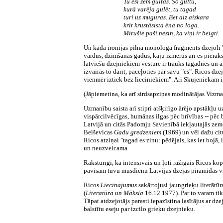
Tu esi zem gultas. Šo gultu,
kurā varēja gulēt, tu tagad
turi uz muguras. Bet aiz aizkara
krīt krustāsista ēna no loga.
Mirušie paši nezin, ka viņi ir beigti.
Un kāda ironijas pilna monologa fragments dzejolī "
vārdus, dzimšanas gadus, kāju izmērus arī es pieraks
latviešu dzejniekiem vēsture ir trauks tagadnes un ar
izvairās to darīt, paceļoties pār savu "es". Ricos dze
vienmēr iztiek bez lieciniekiem". Arī Skujeniekam ir
(Jāpiemetina, ka arī sirdsapziņas modinātājas Viz
Uzmanību saista arī stipri atšķirīgo ārējo apstākļu 
vispārcilvēcīgas, humānas ilgas pēc brīvības -- pēc b
Latvijā un citās Padomju Savienībā iekļautajās zemē
Belševicas
Gadu gredzeniem
(1969) un vēl dažu cit
Ricos atziņai "tagad es zinu: pēdējais, kas iet bojā,
un neuzveicama.
Raksturīgi, ka intensīvais un ļoti ražīgais Ricos k
pavisam tuvu mūsdienu Latvijas dzejas piramidas vir
Ricos
Liecinājumus
sakārtojusi jaungrieķu literātūra
(
Literatūra un Māksla
16.12.1977). Par to varam tik
Tāpat atdzejotājs parasti iepazīstina lasītājus ar dze
balstītu eseju par izcilo grieķu dzejnieku.