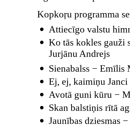
Kopkoŗu programma se
Attiecīgo valstu him
Ko tās kokles gauži 
Jurjānu Andrejs
Sienabalss − Emīlis 
Ej, ej, kaimiņu Janci
Avotā guni kūru − M
Skan
balstiņis
rītā ag
Jaunības dziesmas −