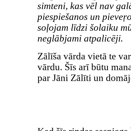
simteni, kas vēl nav gal
piespiešanos un pieveŗo
soļojam līdzi šolaiku mū
neglābjami atpalicēji.
Zālīša vārda vietā te va
vārdu. Šīs arī būtu mana
par Jāni Zālīti un domā