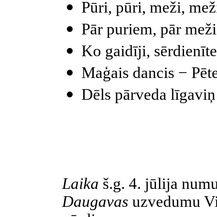
Pūri, pūri, meži, mež
Pār
puriem
, pār mež
Ko gaidīji, sērdienī
Maģais
dancis − Pēt
Dēls pārveda līgaviņ
Laika
š.g. 4. jūlija num
Daugavas
uzvedumu Vis