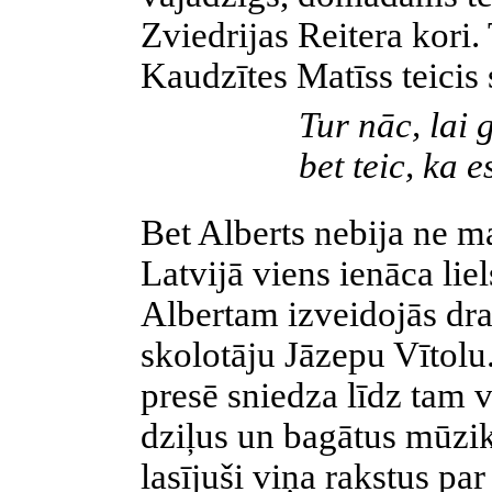
Zviedrijas Reitera kori.
Kaudzītes Matīss teicis 
Tur nāc, lai 
bet teic, ka e
Bet Alberts nebija ne m
Latvijā viens ienāca liel
Albertam izveidojās drau
skolotāju Jāzepu Vītolu.
presē sniedza līdz tam v
dziļus un bagātus mūzik
lasījuši viņa rakstus pa