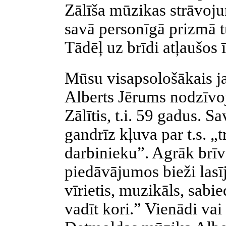
Zālīša mūzikas strāvoj
savā personīgā prizmā t
Tādēļ uz brīdi atļaušos 
Mūsu visapsološākais 
Alberts Jērums nodzīvoj
Zālītis, t.i. 59 gadus. S
gandrīz kļuva par t.s. „
darbinieku”. Agrāk brīv
piedāvājumos bieži lasī
vīrietis, muzikāls, sabi
vadīt kori.” Vienādi vai 