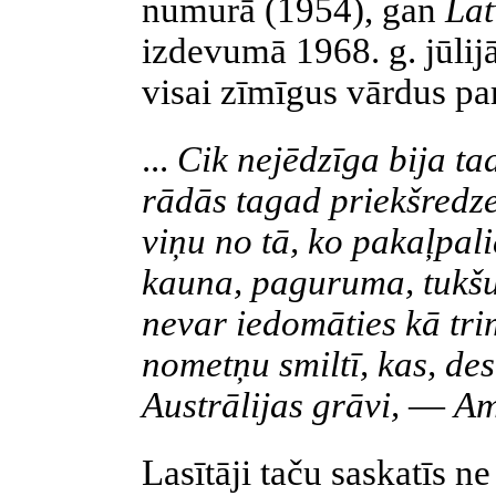
numurā (1954), gan
Lat
izdevumā 1968. g. jūlijā
visai zīmīgus vārdus par
...
Cik nejēdzīga bija tad
rādās tagad priekšredze
viņu no tā, ko pakaļpali
kauna, paguruma, tukšu
nevar iedomāties kā tri
nometņu smiltī, kas, desm
Austrālijas grāvi,
—
Am
Lasītāji taču saskatīs ne