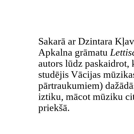
Sakarā ar Dzintara Kļav
Apkalna
grāmatu
Lettis
autors lūdz paskaidrot, 
studējis Vācijas mūzik
pārtraukumiem) dažādās 
iztiku, mācot mūziku ci
priekšā.