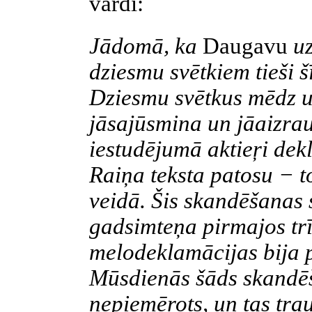
vārdi:
Jādomā, ka
Daugavu
u
dziesmu svētkiem tieši š
Dziesmu svētkus mēdz u
jāsajūsmina un jāaizrau
iestudējumā
aktieŗi
dekl
Raiņa teksta patosu − t
veidā. Šis skandēšanas sti
gadsimteņa pirmajos tr
melodeklamācijas bija 
Mūsdienās šāds skandēš
nepiemērots, un tas tra