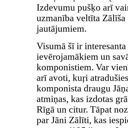
Izdevumu pušķo arī vairā
uzmanība veltīta Zālīša
jautājumiem.
Visumā šī ir interesanta
ievērojamākiem un sav
komponistiem. Var vienī
arī avoti, kuŗi atradušie
komponista draugu Jāņa
atmiņas, kas izdotas grā
Rīgā un citur. Tāpat no
par Jāni Zālīti, kas iesp