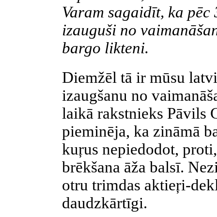
Varam sagaidīt, ka pēc
izauguši no vaimanāša
bargo likteni.
Diemžēl tā ir mūsu latv
izaugšanu no vaimanāša
laikā rakstnieks Pāvils
pieminēja, ka zināmā ba
kuŗus
nepiedodot, proti,
brēkšana āža balsī. Nezi
otru trimdas
aktieŗi-dek
daudzkārtīgi.