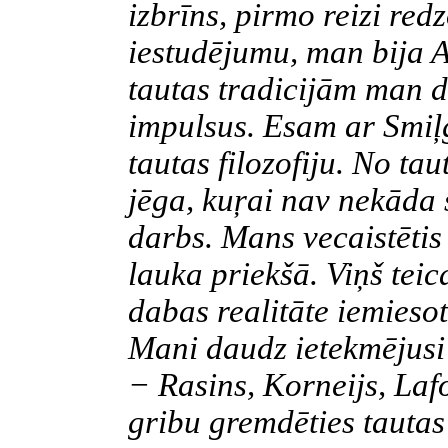
izbrīns, pirmo reizi red
iestudējumu, man bija A
tautas
tradicijām
man de
impulsus. Esam ar
Smiļ
tautas filozofiju. No tau
jēga,
kuŗai
nav nekāda sa
darbs. Mans
vecaistētis
lauka priekšā. Viņš teic
dabas realitāte iemiesot
Mani daudz ietekmējusi
−
Rasins
,
Korneijs
,
Laf
gribu gremdēties tautas