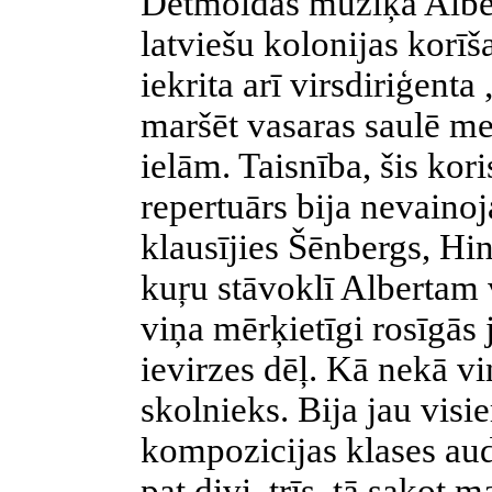
Detmoldas mūziķa Alber
latviešu kolonijas korīš
iekrita arī virsdiriģenta
maršēt vasaras saulē me
ielām. Taisnība, šis kor
repertuārs bija nevainoj
klausījies Šēnbergs, Hi
kuŗu stāvoklī Albertam 
viņa mērķietīgi rosīgās
ievirzes dēļ. Kā nekā vi
skolnieks. Bija jau visi
kompozicijas klases au
pat divi, trīs, tā sakot 