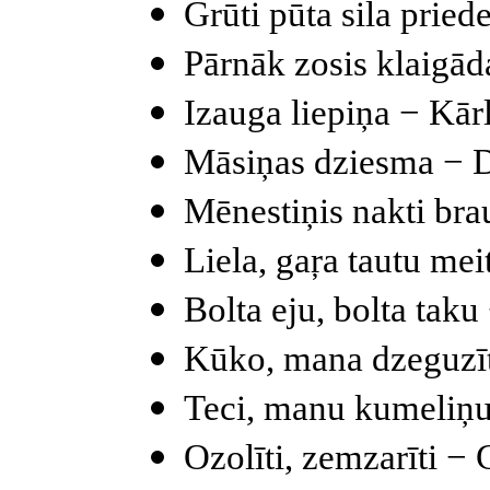
Grūti pūta sila pried
Pārnāk zosis klaigād
Izauga liepiņa − Kārl
Māsiņas dziesma − 
Mēnestiņis
nakti bra
Liela,
gaŗa
tautu meit
Bolta
eju,
bolta
taku 
Kūko, mana dzeguzī
Teci, manu kumeliņ
Ozolīti,
zemzarīti
− 