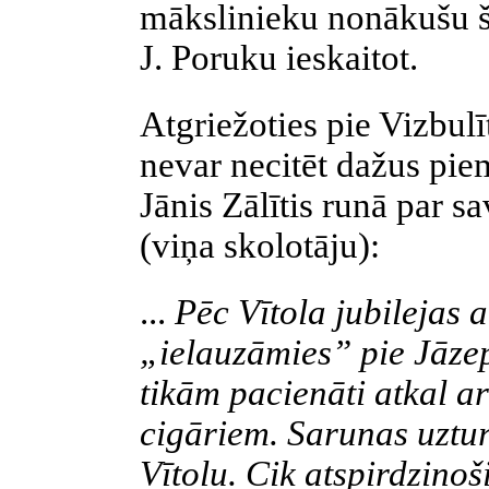
mākslinieku nonākušu ša
J. Poruku ieskaitot.
Atgriežoties pie Vizbulī
nevar necitēt dažus pie
Jānis Zālītis runā par 
(viņa skolotāju):
...
Pēc Vītola jubilejas a
„ielauzāmies” pie Jāzep
tikām pacienāti atkal ar
cigāriem. Sarunas uztur
Vītolu. Cik atspirdzinoš