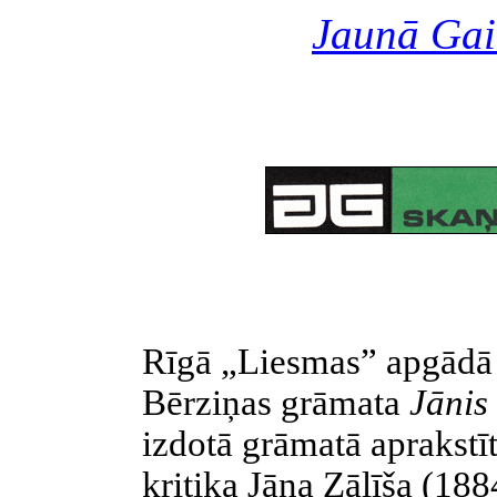
Jaunā Gai
Rīgā „Liesmas” apgādā 1
Bērziņas grāmata
Jānis 
izdotā grāmatā aprakst
kritiķa Jāņa Zālīša (18