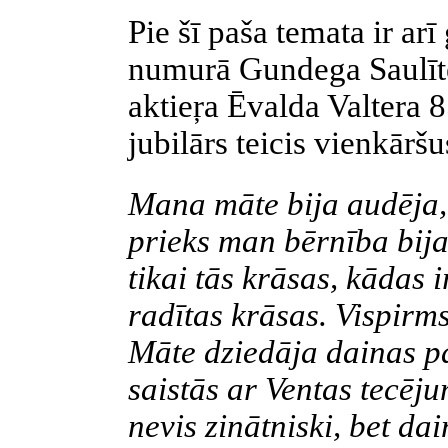
Pie šī paša temata ir arī
numurā Gundega Saulīte
aktieŗa
Ēvalda Valtera 8
jubilārs teicis vienkārš
Mana māte bija audēja, 
prieks man bērnība bija 
tikai tās krāsas, kādas i
radītas krāsas. Vispirm
Māte dziedāja dainas p
saistās ar Ventas tecēj
nevis zinātniski, bet da