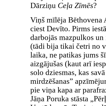
Dārziņu
Ceļa Zīmēs
?
Viņš mīlēja Bēthovena 
ciest Devīto. Pirms iest
darbojās mazpulkos un 
(tādi bija tikai četri no
laika, ne patikas jums šī
aizgājušas (kaut arī ies
solo dziesmas, kas savā
mirdzēšanas” apzīmēju
pie viņa kapa ar paraf
Jāņa Poruka stāsta „Pēr