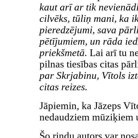
kaut arī ar tik nevienā
cilvēks, tūliņ mani, ka
pieredzējumi, sava pārl
pētījumiem, un rāda ie
priekšmetā.
Lai arī tu n
pilnas tiesības citas pār
par Skrjabinu, Vītols i
citas reizes.
Jāpiemin, ka Jāzeps Vīto
nedaudziem mūziķiem u
Šo rindu autors var nos