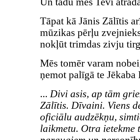
Un tādu mēs Tevi atrad
Tāpat kā Jānis Zālītis ar
mūzikas pērļu zvejniek
nokļūt trimdas zivju tir
Mēs tomēr varam nobeig
ņemot palīgā te Jēkaba
...
Divi asis, ap tām gri
Zālītis. Dīvaini. Viens 
oficiālu audzēkņu, simt
laikmetu. Otra ietekme 