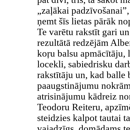
„zaļākai padzīvošanai”, 
ņemt šīs lietas pārāk nop
Te varētu rakstīt gari un
rezultātā redzējām Albe
koŗu balsu apmācītāju, 
locekli, sabiedrisku dar
rakstītāju un, kad balle
paaugstinājumu nokrām
atrisinājumu kādreiz nor
Teodoru Reiteru, apzīmē
steidzies kalpot tautai t
vajadzīgs, domādams te