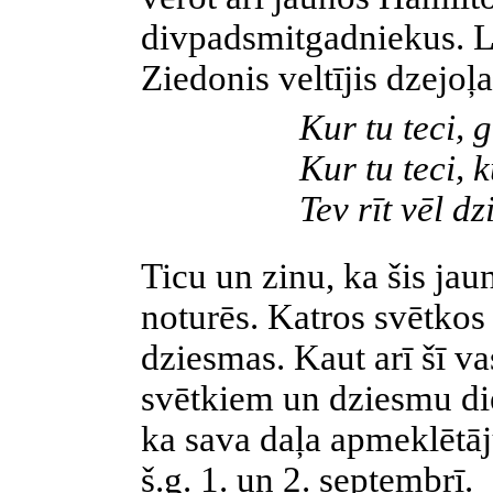
divpadsmitgadniekus. Li
Ziedonis veltījis dzejoļa
Kur tu teci, ga
Kur tu teci, 
Tev rīt vēl d
Ticu un zinu, ka šis ja
noturēs. Katros svētkos
dziesmas. Kaut arī šī v
svētkiem un dziesmu di
ka sava daļa apmeklētāj
š.g. 1. un 2. septembrī.