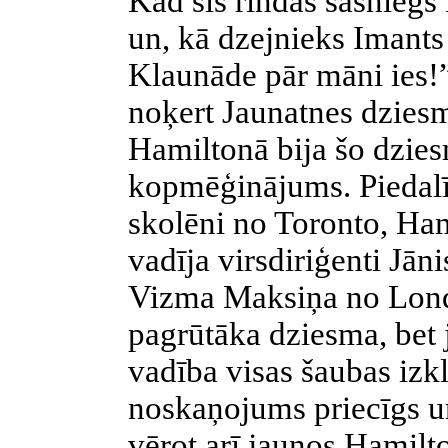
Kad šīs rindas sasniegs 
un, kā dzejnieks Imants
Klaunāde pār māni ies!”
noķert Jaunatnes dzies
Hamiltonā bija šo dzie
kopmēģinājums. Piedalīj
skolēni no Toronto, Ham
vadīja virsdiriģenti Jā
Vizma Maksiņa no Londo
pagrūtāka dziesma, bet 
vadība visas šaubas izkl
noskaņojums priecīgs un
vērot arī jaunos Hamilt