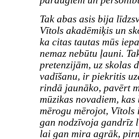
paraugiem un personīb
Tak abas asis bija līdzsv
Vītols akadēmiķis un sko
ka citas tautas mūs iepaz
nemaz nebūtu ļauni. Ta
pretenzijām, uz skolas 
vadīšanu, ir piekritis 
rindā jaunāko, pavērt 
mūzikas novadiem, kas b
mērogu mērojot, Vītols i
gan nodzīvoja gandrīz lī
lai gan mira agrāk, pi