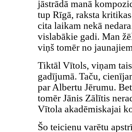
jāstrādā manā kompozici
tup Rīgā, raksta kritik
cita laikam nekā nedara.
vislabākie gadi. Man žē
viņš tomēr no jaunajiem
Tiktāl Vītols, viņam tai
gadījumā. Taču, cienījami
par Albertu Jērumu. Bet
tomēr Jānis Zālītis nera
Vītola akadēmiskajai ko
Šo teicienu varētu apstrī