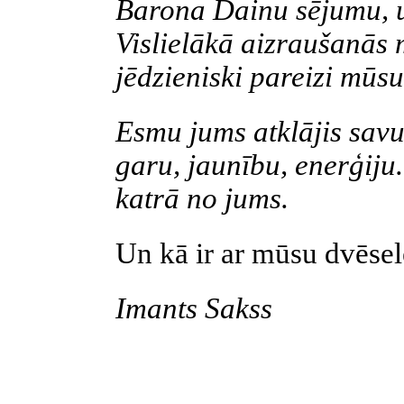
Barona Dainu sējumu, un
Vislielākā aizraušanās 
jēdzieniski pareizi mūs
Esmu jums atklājis sav
garu, jaunību, enerģiju
katrā no jums.
Un kā ir ar mūsu dvēse
Imants
Sakss