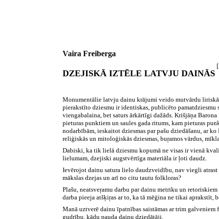
Vaira Freiberga
DZEJISKĀ IZTĒLE LATVJU DAINĀS
Monumentālie latvju dainu krājumi veido mutvārdu liriskās d
pierakstīto dziesmu ir identiskas, publicēto pamatdziesmu sk
viengabalaina, bet saturs ārkārtīgi dažāds. Krišjāņa Baron
pieturas punktiem un saules gada ritums, kam pieturas punkt
nodarbībām, ieskaitot dziesmas par pašu dziedāšanu, ar ko B
reliģiskās un mitoloģiskās dziesmas, buŗamos vārdus, mīklas
Dabiski, ka tik lielā dziesmu kopumā ne visas ir vienā kval
lielumam, dzejiski augstvērtīga materiāla ir ļoti daudz.
Ievērojot dainu satura lielo daudzveidību, nav viegli atrast s
mākslas dzejas un arī no citu tautu folkloras?
Plašu, neatsveŗamu darbu par dainu metriku un retoriskiem i
darba pieeja atšķiŗas ar to, ka tā mēģina ne tikai aprakstīt,
Manā uztverē dainu īpatnības saistāmas ar trim galveniem fak
gudrību, kādu pauda dainu dziedātāji.