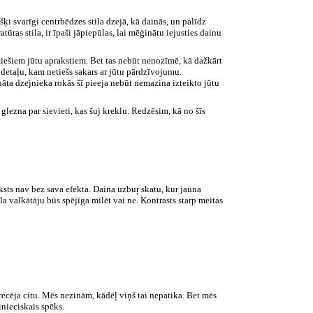
ķi svarīgi centrbēdzes stila dzejā, kā dainās, un palīdz
atūras stila, ir īpaši jāpiepūlas, lai mēģinātu iejusties dainu
tiešiem jūtu aprakstiem. Bet tas nebūt nenozīmē, kā dažkārt
u detaļu, kam netiešs sakars ar jūtu pārdzīvojumu.
nāta dzejnieka rokās šī pieeja nebūt nemazina izteikto jūtu
lezna par sievieti, kas šuj kreklu. Redzēsim, kā no šīs
teksts nav bez sava efekta. Daina uzbuŗ skatu, kur jauna
 valkātāju būs spējīga mīlēt vai ne. Kontrasts starp meitas
recēja citu. Mēs nezinām, kādēļ viņš tai nepatika. Bet mēs
inieciskais spēks.