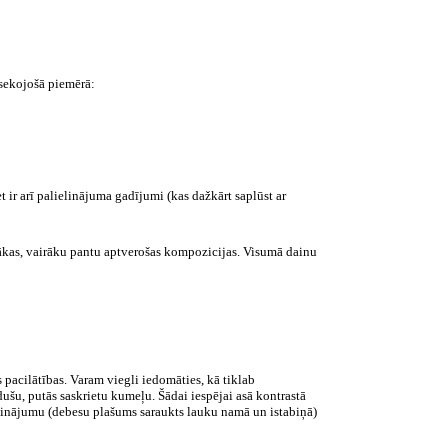
sekojošā piemērā:
 ir arī palielinājuma gadījumi (kas dažkārt saplūst ar
gaŗākas, vairāku pantu aptverošas kompozicijas. Visumā dainu
s pacilātības. Varam viegli iedomāties, kā tiklab
ušu, putās saskrietu kumeļu. Šādai iespējai asā kontrastā
zinājumu (debesu plašums saraukts lauku namā un istabiņā)