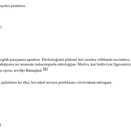
kojošos piemēros:
)
ieglāk pieejamos apmēros. Psīcholoģiskā plāksnē šeit izteikta vēlēšanās tuvināties,
glabājusies no sensenās indoeiropiešu mītoloģijas. Motīvs, kur brālis (vai līgavainis) 
[8]
šu eposs, sevišķi Rāmajānā.
, palielinot ko sīku, bet atkal tuvinot priekšstatu cilvēciskam mērogam:
)