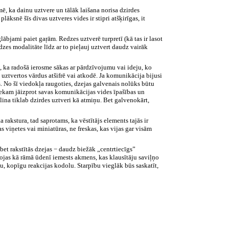
īmē, ka dainu uztvere un tālāk laišana norisa dzirdes
lāksnē šīs divas uztveres vides ir stipri atšķirīgas, it
lābjami paiet gaŗām. Redzes uztverē turpretī (kā tas ir lasot
edzes modalitāte līdz ar to pieļauj uztvert daudz vairāk
t, ka radošā ierosme sākas ar pārdzīvojumu vai ideju, ko
s uztvertos vārdus atšifrē vai atkodē. Ja komunikācija bijusi
as. No šī viedokļa raugoties, dzejas galvenais nolūks būtu
niekam jāizprot savas komunikācijas vides īpašības un
lina tiklab dzirdes uztveri kā atmiņu. Bet galvenokārt,
a rakstura, tad saprotams, ka vēstītājs elements tajās ir
s viņetes vai miniatūras, ne freskas, kas vijas gar visām
 bet rakstītās dzejas − daudz biežāk „centrtiecīgs”
bojas kā rāmā ūdenī iemests akmens, kas klausītāju saviļņo
lu, kopīgu reakcijas kodolu. Starpību vieglāk būs saskatīt,