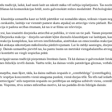
du tradīcijā, laikā, kad tautā lasīt un rakstīt māka vēl nebija izplatījusies. Tas noz
 radīšanas kā komunikācijas brīdī, noris galvenokārt redzes modalitātē. Psīcholoģiskā p
Ja klausītāja uzmanība kaut uz brīdi pārtrūkst vai nomaldās sāņus, teiktais viņam neg
jis neskaidrs, lasītājs var vienmēr pamest skatu atpakaļ un attiecīgo vietu pārlasīt. R
cija ir padota secības ritumam, kā tas ir ar filmu un televīziju.
i, kas iesaistīti dzejnieka attiecībā ar publiku, ir vieni un tie paši. Varam pieņem
. Dzejnieka reakcija − dzejolis savukārt kļūst dzenulis klausītājam vai lasītājam, ka
u reakciju kompleksu, kas ietvers intellektuālas, aistētiskas un emocionālas reakcij
alss, kā atskaņa sākotnējam mākslinieka pārdzīvojumam. Lai šo mērķi sasniegtu, dzej
bīgi. Dainās uzmanību pievērš tas, ka pantu īsums un metriskā viengabalainība atvieg
si kontūrēti un viegli iespiežas prātā.
ecīgajā tautas tradīcijā pieņemtais literārais žanrs. Tā kā dainas ir galvenokārt lirisk
mes līdzekļu izvēli dainās. Varētu teikt, ka dainas veido patstāvīgas gleznas, verbāla
tarpība, man šķiet, tāda, ka dainu radītais iespaids ir „centrbēdzīgs” (centrifugāls),
pēc iespējas koncentrēts vienā smaguma punktā, vienā dzejas tēlā. Šis tēls tad iedar
trtiecīgais” stils turpretim iespaido no perifērijas un mēģina uzbūvēt vienu, centrā
. Vispirms, tēvu zemes mīlestības motīvs, kā tas parādās divās līdzīgās dainās: