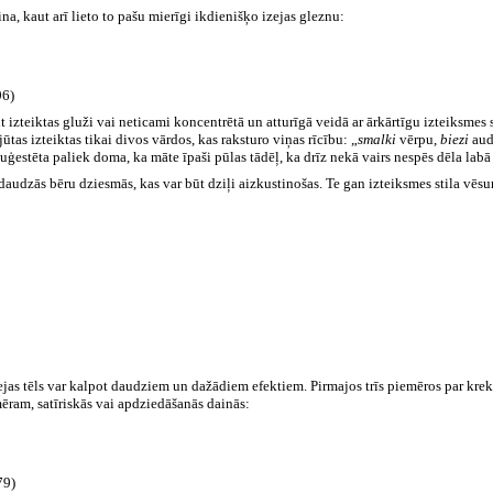
na, kaut arī lieto to pašu mierīgi ikdienišķo izejas gleznu:
6)
it izteiktas gluži vai neticami koncentrētā un atturīgā veidā ar ārkārtīgu izteiksme
jūtas izteiktas tikai divos vārdos, kas raksturo viņas rīcību: „
smalki
vērpu,
biezi
aud
uģestēta paliek doma, ka māte īpaši pūlas tādēļ, ka drīz nekā vairs nespēs dēla labā d
audzās bēru dziesmās, kas var būt dziļi aizkustinošas. Te gan izteiksmes stila vēsums 
ejas tēls var kalpot daudziem un dažādiem efektiem. Pirmajos trīs piemēros par krekl
mēram, satīriskās vai apdziedāšanās dainās:
9)