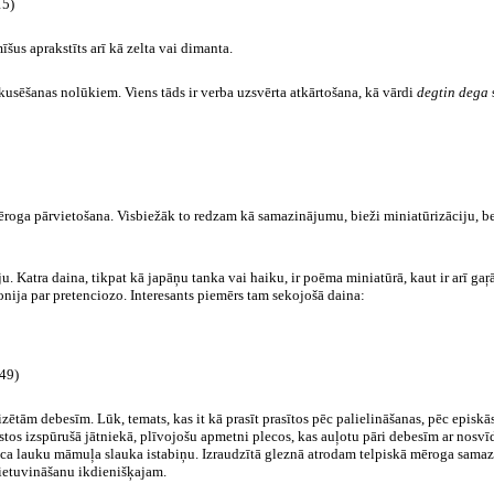
15)
šus aprakstīts arī kā zelta vai dimanta.
okusēšanas nolūkiem. Viens tāds ir verba uzsvērta atkārtošana, kā vārdi
degtin dega
mēroga pārvietošana. Visbiežāk to redzam kā samazinājumu, bieži miniatūrizāciju, bet
eju. Katra daina, tikpat kā japāņu tanka vai haiku, ir poēma miniatūrā, kaut ir arī 
onija par pretenciozo. Interesants piemērs tam sekojošā daina:
9)
zētām debesīm. Lūk, temats, kas it kā prasīt prasītos pēc palielināšanas, pēc episkā
stos izspūrušā jātniekā, plīvojošu apmetni plecos, kas auļotu pāri debesīm ar nosvīd
veca lauku māmuļa slauka istabiņu. Izraudzītā gleznā atrodam telpiskā mēroga sama
ietuvināšanu ikdienišķajam.