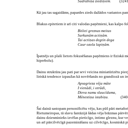
Sudrabiņa ziediņiem.
(324
Kā jau tas sagaidāms, papardes zieds dažādos variantos pamī
Blakus epitetiem ir arī citi valodas paņēmieni, kas kalpo f
Bitītei greznas meitas
Sarkanām actiņām.
Tai actiņas degtin dega
Caur ozola lapiņām.
Īpatnējs un plaši lietots fokusēšanas paņēmiens ir fiziskā 
hiperbolu).
Dainu struktūra jau pati par sevi veicina miniatūrizētu pie
liriskā tendence izpaužas kā novēršanās no grandiozā un ir
Apsagrieza vēja māte
I vienādi, i otrādi,
Dieva namu slaucīdama,
Mēnestiņa istabiņu.
(3404
Šai dainā sastopam personificētu vēju, kas pūš pāri metafori
Rietumeiropas, tā slavu fantāzijā šādas vēja brāzmas pārvēr
dainu dziesminieks izvēlas pieticīgo, intimo gleznu, kur 
un arī pārcilvēcīgā pazemināšanu uz cilvēcīgo, kosmiskā p