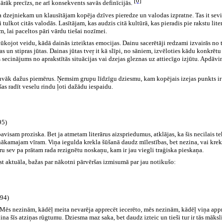
[6]
pārāk precīzs, ne arī konsekvents savās definīcijās.
a dzejniekam un klausītājam kopēja dzīves pieredze un valodas izpratne. Tas it seviš
 tulkot citās valodās. Lasītājam, kas audzis citā kultūrā, kas pieradis pie rakstu liter
m, lai paceltos pāri vārdu tiešai nozīmei.
ūkojot veidu, kādā dainās izteiktas emocijas. Dainu sacerētāji redzami izvairās no 
as un stipras jūtas. Dainas jūtas tveŗ it kā slīpi, no sāniem, izvēloties kādu konkrēt
 secinājums no aprakstītās situācijas vai dzejas gleznas uz attiecīgo izjūtu. Apdāvi
tuvāk dažus piemērus. Ņemsim grupu līdzīgu dziesmu, kam kopējais izejas punkts ir g
as radīt veselu rindu ļoti dažādu iespaidu.
95)
es pavisam proziska. Bet ja atmetam literārus aizspriedumus, atklājas, ka šis necilais 
ākamajam vīram. Viņa iegulda krekla šūšanā daudz mīlestības, bet nezina, vai krekla
ru sev pa prātam rada rezignētu noskaņu, kam ir jau viegli traģiska pieskaņa.
t aktuāla, bažas par nākotni pārvēršas izmisumā par jau notikušo:
4)
ts. Mēs nezinām, kādēļ meita nevarēja apprecēt iecerēto, mēs nezinām, kādēļ viņa app
na šīs atziņas rūgtumu. Dziesma maz saka, bet daudz izteic un tieši tur ir tās māksl