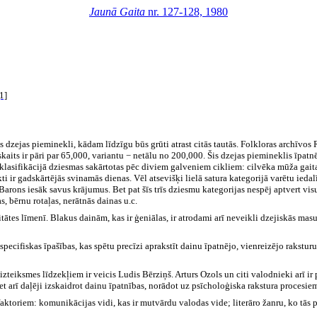
Jaunā Gaita
nr. 127-128, 1980
[1]
zejas pieminekli, kādam līdzīgu būs grūti atrast citās tautās. Folkloras archīvos R
aits ir pāri par 65,000, variantu − netālu no 200,000. Šis dzejas piemineklis īpatnē
a klasifikācijā dziesmas sakārtotas pēc diviem galveniem cikliem: cilvēka mūža ga
i ir gadskārtējās svinamās dienas. Vēl atsevišķi lielā satura kategorijā varētu ied
arons iesāk savus krājumus. Bet pat šīs trīs dziesmu kategorijas nespēj aptvert visu
, bērnu rotaļas, nerātnās dainas u.c.
itātes līmenī. Blakus dainām, kas ir ģeniālas, ir atrodami arī neveikli dzejiskās ma
pecifiskas īpašības, kas spētu precīzi aprakstīt dainu īpatnējo, vienreizējo raksturu. 
zteiksmes līdzekļiem ir veicis Ludis Bērziņš. Arturs Ozols un citi valodnieki arī ir
 bet arī daļēji izskaidrot dainu īpatnības, norādot uz psīcholoģiska rakstura procesie
toriem: komunikācijas vidi, kas ir mutvārdu valodas vide; literāro žanru, ko tās pār