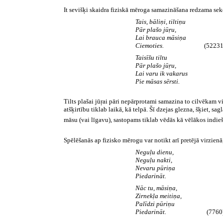
It sevišķi skaidra fiziskā mēroga samazināšana redzama se
Tais, bāliņi, tiltiņu
Pār plašo jūŗu,
Lai brauca māsiņa
Ciemoties.
(52231
Taisīšu tiltu
Pār plašo jūŗu,
Lai varu ik vakarus
Pie māsas sērsti.
Tilts plašai jūŗai pāri nepārprotami samazina to cilvēkam v
atšķirtību tiklab laikā, kā telpā. Šī dzejas glezna, šķiet, sa
māsu (vai līgavu), sastopams tiklab vēdās kā vēlākos indie
Spēlēšanās ap fizisko mērogu var notikt arī pretējā virzienā
Neguļu dienu,
Neguļu nakti,
Nevaru pūriņa
Piedarināt.
Nāc tu, māsiņa,
Zirnekļa meitiņa,
Palīdzi pūriņu
Piedarināt.
(7760