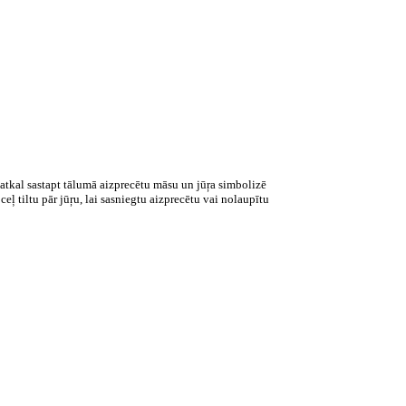
 atkal sastapt tālumā aizprecētu māsu un jūŗa simbolizē
ceļ tiltu pār jūŗu, lai sasniegtu aizprecētu vai nolaupītu