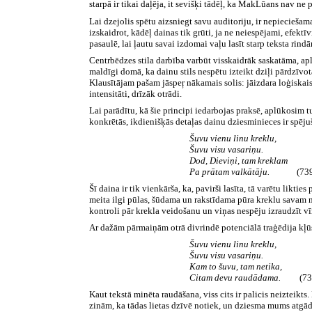
starpā ir tikai daļēja, it sevišķi tādēļ, ka MakLūans nav ne 
Lai dzejolis spētu aizsniegt savu auditoriju, ir nepieciešam
izskaidrot, kādēļ dainas tik grūti, ja ne neiespējami, efektīvi
pasaulē, lai ļautu savai izdomai vaļu lasīt starp teksta rindā
Centrbēdzes stila darbība varbūt visskaidrāk saskatāma, apl
maldīgi domā, ka dainu stils nespētu izteikt dziļi pārdzīvot
Klausītājam pašam jāspeŗ nākamais solis: jāizdara loģiskais
intensitāti, drīzāk otrādi.
Lai parādītu, kā šie principi iedarbojas praksē, aplūkosim 
konkrētās, ikdienišķās detaļas dainu dziesminieces ir spējuš
Šuvu vienu linu kreklu,
Šuvu visu vasariņu.
Dod, Dieviņi, tam kreklam
Pa prātam valkātāju.
(73
Šī daina ir tik vienkārša, ka, pavirši lasīta, tā varētu likti
meita ilgi pūlas, šūdama un rakstīdama pūra kreklu savam n
kontroli pār krekla veidošanu un viņas nespēju izraudzīt vī
Ar dažām pārmaiņām otrā divrindē potenciālā traģēdija kļūs
Šuvu vienu linu kreklu,
Šuvu visu vasariņu.
Kam to šuvu, tam netika,
Citam devu raudādama.
(739
Kaut tekstā minēta raudāšana, viss cits ir palicis neizteik
zinām, ka tādas lietas dzīvē notiek, un dziesma mums atgādi