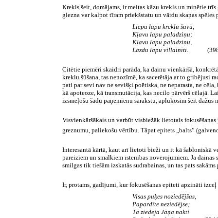
Krekls šeit, domājams, ir meitas kāzu krekls un minētie trīs g
glezna var kalpot tīram priekšstatu un vārdu skaņas spēles
Liepu lapu kreklu šuvu,
Kļavu lapu paladziņu;
Kļavu lapu paladziņu,
Lazdu lapu villainīti.
(3984
Citētie piemēri skaidri parāda, ka dainu vienkāršā, konkrētā 
kreklu šūšana, tas nenozīmē, ka sacerētāja ar to gribējusi r
pati par sevi nav ne sevišķi poētiska, ne neparasta, ne cēla,
kā apoteoze, kā transmutācija, kas necilo pārvērš cēlajā. 
izsmeļošu šādu paņēmienu sarakstu, aplūkosim šeit dažus n
Visvienkāršākais un varbūt visbiežāk lietotais fokusēšanas p
greznumu, paliekošu vērtību. Tāpat epitets „balts” (galven
Interesantā kārtā, kaut arī lietoti bieži un it kā šabloniskā
pareiziem un smalkiem īstenības novērojumiem. Ja dainas sa
smilgas tik tiešām izskatās sudrabainas, un tas pats sakāms 
Ir, protams, gadījumi, kur fokusēšanas epiteti apzināti izceļ
Visas puķes noziedējšas,
Papardīte neziedējse;
Tā ziedēja Jāņa nakti