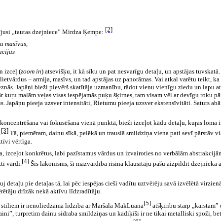
[2]
stījusi „tautas dzejniece” Mirdza Ķempe:
žu masīvus,
acijas
 izceļ (
zoom in
)
atsevišķu, it kā sīku un pat nesvarīgu detaļu, un apstājas tuvskatā
us lietvārdus − armija, masīvs, un tad apstājas uz panorāmas. Vai atkal varētu teikt, 
leznās. Japāņi bieži pievērš skatītāja uzmanību, rādot vienu vienīgu ziedu un lapu at
pār kuŗu malām veļas visas iespējamās puķu šķirnes, tam visam vēl ar devīgu roku p
nus. Japāņu pieeja uzsver intensitāti, Rietumu pieeja uzsver ekstensīvitāti. Saturs 
koncentrēšana vai fokusēšana vienā punktā, bieži izceļot kādu detaļu, kuŗas loma ir p
[3]
.
Tā, piemēram, dainu sīkā, pelēkā un trauslā smildziņa viena pati sevī pārstāv vis
tīvi vērtīga.
a, izceļot konkrētus, labi pazīstamus vārdus un izvairoties no verbālām abstrakcijām
[4]
ti vārdi.
Šis lakonisms, šī mazvārdība risina klausītāju pašu aizpildīt dzejnieka a
auj detaļu pie detaļas tā, lai pēc iespējas cieši vadītu uztvērēju savā izvēlētā virzi
rētāju drīzāk nekā aktīvu līdzradītāju.
[5]
ces stiliem ir nenoliedzama līdzība ar Maršala MakLūana
atšķirību starp „karstām”
”, turpretim dainu sidraba smildziņas un kadiķīši ir ne tikai metalliski spoži, bet 