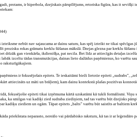
adi, protams, ir hiperbola, dzejiskais pārspīlējums, retoriska figūra, kas it sevišķi i
 priekam:
4)
izteiksme nebūt nav sajaucama ar dainu saturu, kas spēj izteikt ne tikai spēcīgas jūt
adīt prozisku rokas grāmatu kreklu šūšanas mākslā. Dzejas glezna par kreklu šūšanu ir
 bet drīzāk gan vienkārša, ikdienišķa, pat necila. Bet līdz ar attiecīgās detaļas izc
Lai labāk izceltu tādas transmutācijas, dainas lieto dažādus paņēmienus, ko varētu 
o raksturīgākajiem.
aņēmiens ir fokusējošais epitets. Te ieskaitāmi bieži lietotie epiteti „sudrabs”, „z
okārt attiecināts uz māti un brāļiem), kam dainu kontekstā plašas pozitīvas konnot
 veidā, fokusējošie epiteti tikai izņēmuma kārtā uzskatāmi kā tukši formālismi. Viņu s
ka, ka smilgas vai kadiķi zied sudraba ziediņiem, tad tas varētu būt dzejisks pārs
par kadiķu ziediem un ogām. Tāpat epitets „balts” varētu būt saistīts ar baltiem kre
 kāda priekšstata neparasto, nereālo vai pārdabisko raksturu, kā tas ir ar leģendāro 