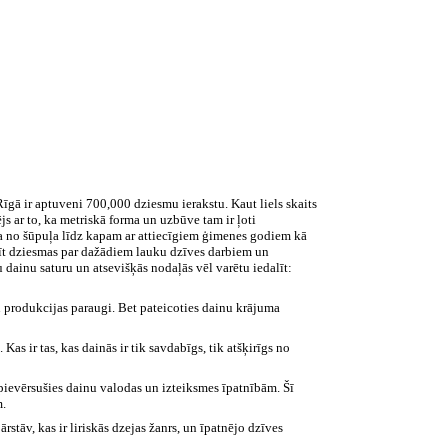
īgā ir aptuveni 700,000 dziesmu ierakstu. Kaut liels skaits
js ar to, ka metriskā forma un uzbūve tam ir ļoti
ita no šūpuļa līdz kapam ar attiecīgiem ģimenes godiem kā
alīt dziesmas par dažādiem lauku dzīves darbiem un
 dainu saturu un atsevišķās nodaļās vēl varētu iedalīt:
su produkcijas paraugi. Bet pateicoties dainu krājuma
Kas ir tas, kas dainās ir tik savdabīgs, tik atšķirīgs no
 pievērsušies dainu valodas un izteiksmes īpatnībām. Šī
m.
stāv, kas ir liriskās dzejas žanrs, un īpatnējo dzīves