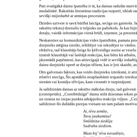
Pati svarīgākā dainu īpatnība ir tā, ka dainas radušās mutvār
modalitātē. Rakstītās literatūras tradicijas turpretī, tiklab
sevišķi mijiedarbē ar atmiņas procesiem.
Dzirdes uztvere ir savā būtībā laicīga, secīga un gaistoša. 
rakstītu tekstu) dzenulis ir telpisks un paliekošs. Ja kas bi
detaļu, vairāk informācijas vienā brīdī, izņemot, ja prezentā
Neskatoties uz komunikācijas vides īpatnībām, pamata proces
dzejnieks mēģina izteikt, iešifrējot vai iekodējot to vārdos
efektīva, tad klausītājs beigs šo ķēžveidīgo norisi ar vesel
izraisīt klausītājā vai lasītājā reakcijas, kas būtu kā atb
jāizstrādā paņēmieni, kas attiecīgajā vidē ir sevišķi iedar
dainu dzejnieki operē ar dzejas tēliem, kas ir ļoti skaidri, a
Otrs galvenais faktors, kas veido dzejnieku izteiksmi, ir atti
relatīvi niecīgs, Šis apstāklis neapšaubāmi iespaido izteiks
sienām vai komiķu tēlvijas, kam vienmēr ir turpinājumi.
Ja salīdzinām dainas ar rakstīto mākslas dzeju, tad galvenā s
(centripetāls). „Centrbēdzīgā” dainu stilā dziesmas teksts 
un izraisa no izejas punkta atkāpjošos reakciju viļņus. „Cen
salīdzinot šīs dažādās pieejas vienam un tam pašam motīvam
Ai, tēvu zemīte,
Tavu jaukumiņu!
Smildziņa ziedēja
Sudraba ziediem.
Mazs bij’ tēva novadiņis,