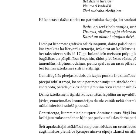
Bet diženi turējās:
Visi mazi kadiķīši
Zied sudraba ziediņiem.
Kā kontrasts dažas rindas no patriotiska dzejoļa, ko sarak
Redzu ap sevi ziedu armijas, me
Tīrumus, pilsētas, upju elektrost
Karsti un alkaini elpojam dzīvi.
Lietojot kinematogrāfisku salīdzinājumu, daina palielina un
kas izteiktas kā lietvārdu iterācija, ieskaitot arī kollektīv
bet rakstnieces stils kā 17. gs. holandiešu meistaru puķu g
bagātības un pārpilnības iespaidu, rādot piebāztas vāzes, 
taurenīšus, tārpiņus, odziņas, putnu spalvas un rasas pilie
bet formas izteiksmes stili ir atšķirīgi.
Centrifugālās pieejas kodols un izejas punkts ir uzmanības 
pieejai atbilst tropi, ko sauc par metonimiju un sinekdochu
sudrabota, parāda, cik dziedātājam viņa tēvu zeme ir subjek
Dainu izteiksme ir tipiski koncentrēta, lapidāra un apvaldīt
ķēdes, emocionālas konnotācijas daudz vairāk nekā abstrak
mākslinieciski radošā procesā.
Centrtiecīgā, literārā pieejā turpretī dominē autors. Viņš kr
lasītājam rodas tendence kļūt par pasīvu mākslas darba patē
Šeit aprakstītajai atšķirībai starp centrbēdzes un centrtie
augšminētos piemēros Ķempes ainava elpoja „karsti un alkaini