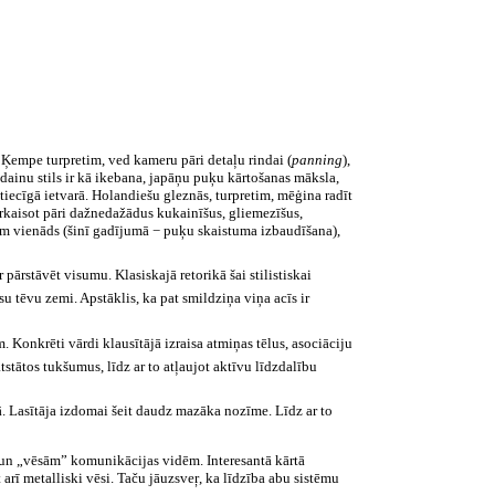
. Ķempe turpretim, ved kameru pāri detaļu rindai (
panning
),
ka dainu stils ir kā ikebana, japāņu puķu kārtošanas māksla,
tiecīgā ietvarā. Holandiešu gleznās, turpretim, mēģina radīt
ārkaisot pāri dažnedažādus kukainīšus, gliemezīšus,
abām vienāds (šinī gadījumā − puķu skaistuma izbaudīšana),
ārstāvēt visumu. Klasiskajā retorikā šai stilistiskai
u tēvu zemi. Apstāklis, ka pat smildziņa viņa acīs ir
. Konkrēti vārdi klausītājā izraisa atmiņas tēlus, asociāciju
tstātos tukšumus, līdz ar to atļaujot aktīvu līdzdalību
enā. Lasītāja izdomai šeit daudz mazāka nozīme. Līdz ar to
 un „vēsām” komunikācijas vidēm. Interesantā kārtā
arī metalliski vēsi. Taču jāuzsveŗ, ka līdzība abu sistēmu