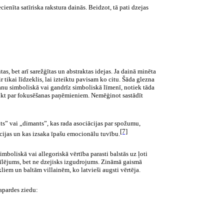
ecienīta satīriska rakstura dainās. Beidzot, tā pati dzejas
as, bet arī sarežģītas un abstraktas idejas. Ja dainā minēta
 tikai līdzeklis, lai izteiktu pavisam ko citu. Šāda glezna
elšanu simboliskā vai gandrīz simboliskā līmenī, notiek tāda
saukt par fokusēšanas paņēmieniem. Nemēģinot sastādīt
elts” vai „dimants”, kas rada asociācijas par spožumu,
[7]
ācijas un kas izsaka īpašu emocionālu tuvību.
imboliskā vai allegoriskā vērtība parasti balstās uz ļoti
pīlējums, bet ne dzejisks izgudrojums. Zināmā gaismā
kliem un baltām villainēm, ko latvieši augsti vērtēja.
papardes ziedu: