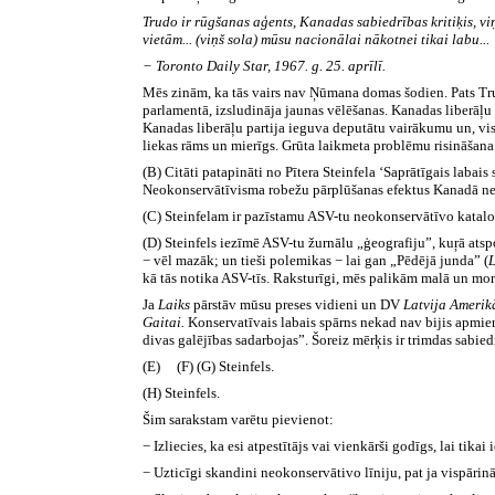
Trudo ir rūgšanas aģents, Kanadas sabiedrības kritiķis, vi
vietām... (viņš sola) mūsu nacionālai nākotnei tikai labu...
− Toronto Daily Star, 1967. g. 25. aprīlī.
Mēs zinām, ka tās vairs nav Ņūmana domas šodien. Pats Tr
parlamentā, izsludināja jaunas vēlēšanas. Kanadas liberāļu 
Kanadas liberāļu partija ieguva deputātu vairākumu un, vis
liekas rāms un mierīgs. Grūta laikmeta problēmu risināšana
(B) Citāti patapināti no Pītera Steinfela ‘Saprātīgais labais 
Neokonservātīvisma robežu pārplūšanas efektus Kanadā ne
(C) Steinfelam ir pazīstamu ASV-tu neokonservātīvo katalogs
(D) Steinfels iezīmē ASV-tu žurnālu „ģeografiju”, kuŗā ats
− vēl mazāk; un tieši polemikas − lai gan „Pēdējā junda” (
L
kā tās notika ASV-tīs. Raksturīgi, mēs palikām malā un mor
Ja
Laiks
pārstāv mūsu preses vidieni un DV
Latvija Ameri
Gaitai.
Konservatīvais labais spārns
nekad nav bijis apmier
divas galējības sadarbojas”. Šoreiz mērķis ir trimdas sabie
(E) (F) (G) Steinfels.
(H) Steinfels.
Šim sarakstam varētu pievienot:
− Izliecies, ka esi atpestītājs vai vienkārši godīgs, lai tika
− Uzticīgi skandini neokonservātivo līniju, pat ja vispārinā