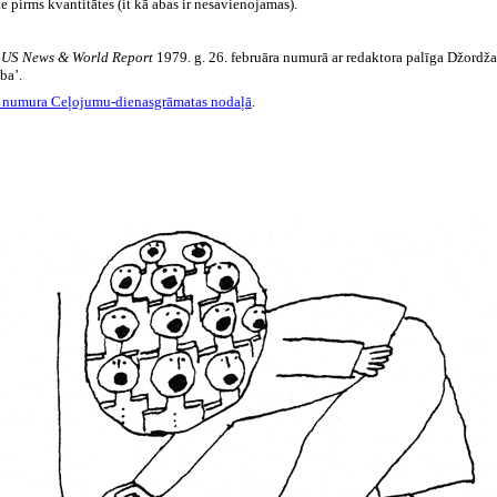
te pirms kvantitātes (it kā abas ir nesavienojamas).
s
US News & World Report
1979. g. 26. februāra numurā ar redaktora palīga Džordža
ba’.
 numura Ceļojumu-dienasgrāmatas nodaļā
.