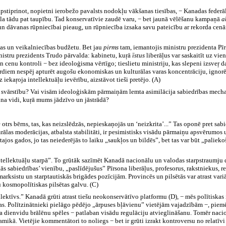
 apstiprinot, nopietni ierobežo pavalsts nodokļu vākšanas tiesības, − Kanadas federā
ola tādu pat taupību. Tad konservatīvie zaudē varu, − bet jaunā vēlēšanu kampaņā
a
n dāvanas rūpniecībai pieaug, un rūpniecība izsaka savu pateicību ar rekorda cen
bas un veikalniecības budžetu. Bet jau
pirms
tam, iemantojis ministru prezidenta Pī
ministru prezidents Trudo pārvalda: kabinetu, kuŗā
īstus
liberāļus var saskaitīt uz vie
un cenu kontroli − bez ideoloģisma vērtīgo; tieslietu ministriju, kas slepeni izsveŗ
ārdiem nespēj apturēt augošu ekonomiskas un kulturālas varas koncentrāciju, ignorējo
 iekaŗoja intellektuāļu ievērību, aizstāvot tieši pretējo. (A)
ta svārstību? Vai visām ideoloģiskām pārmaiņām lemta asimilācija sabiedrības mecha
ina vidi, kuŗā mums jādzīvo un jāstrādā?
 otrs bērns, tas, kas neizslēdzās, nepieskaņojās un ‘neizkrita’...” Tas oponē pret 
turālas moderācijas, atbalsta stabilitāti, ir pesimistisks visādu pārmaiņu apsvērumos 
ajos gados, jo tas neiederējās to laiku „saukļos un bildēs”, bet tas var būt „palie
 intellektuāļu starpā”. To grūtāk sazīmēt Kanadā nacionālu un valodas starpstraumju
s sabiedrības’ vienību, „paslīdējušus” Pīrsona liberāļus, profesorus, rakstniekus, r
arksistu un starptautiskās brigādes pozīcijām. Provincēs un pilsētās var atrast vari
u kosmopolītiskas pilsētas galvu. (C)
llektīvs.” Kanadā grūti atrast tiešu neokonservātīvo platformu (D), − mēs polītiska
bas. Polītzinātnieki pielāgo pēdējo „ārpuses bļāvienu” vietējām vajadzībām −, piem
na dienvidu brālēnu spēles − patlaban visādu regulāciju atvieglināšanu. Tomēr nac
ikā. Vietējie kommentātori to noliegs − bet ir grūti izrakt kontroversu no relatīvi 