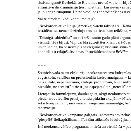
sistēmu ignorē Kvebekā; to Rietumos necieš −, piem., bijušā 
afirmātīvu diskrimināciju (resp. pret tiem, kas nevar vai
jaunu apgrūtinājumu. Un no veselības apdrošināšanas sistēma
Vai te atrodami kādi kopēji rādītāji?
„Neokonservātīvā līnija (Amerikā; varētu rakstīt arī − Ka
iestādēm; tas nemeklē ziedojumus no tiem, kam teikšana, − 
„Taisnīgā sabiedrība” un citi sešdesmito gadu plāni argument
vienmēr tāda bijusi. Viņi uzrāda autoritātes krizi, paļāvīb
un apliecina, ka pašreizējais sastrēgums ir, vispirms,
kultur
kandidāti ir cilājuši šīs tēmas. Ir sociāldemokratu
Brīvība
,
− − −
Steinfels vada mūsu ekskursiju neokonservātīvo kulturālās k
augstskolu, valdības un profesionālu kreiso amalgama, − kas
neizglītoto, nepārmācamo, klīdēju) problēmām, lai apsūdz
piepildīt, ne atvairīt” − tie ir „neiespējami” un „nereāli”
Lietojot šo formulējumu, daudzi gaiši, āķīgi neokonservāt
pieder arodbiedrību pensiju fondu pirktām akcijām − Pīters
seku teoriju (piem., mēs varam paaugstināt minimalgu, bet t
motīvāciju.
„Neokonservātīvo kampaņas galīgais uzdevums nav nekas maz
‘piespēlē’ lielkapitālismam līdz šim trūkstošo ideoloģiju...
Īstā neokonservātīvo programma ir tieša un vienkārša − pa