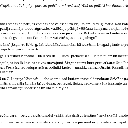
ņš apšauba tās kopējo, parasto gudrību − krasā atšķirībā no polītiskiem dinozauriem
udo atkāpās no partijas vadības pēc vēlēšanu zaudējumiem 1979. g. maijā. Kad kon
partija aicināja Trudo atgriezties vadībā, jo pēkšņā vēlēšanu kampaņa partijai nedev
maz uz īsu laiku, Trudo būs atkal ministru prezidents. Bet salīdzinot ar kontrover
 prasa degsmi un noteiktu rīcību − vai viņš spēs dot vajadzīgo?
spārns’ (
Esquire,
1979. g. 13. februārī). Amerikāņi, kā redzēsim, ir tagad pirmie ar p
vajadzētu par zemu vērtēt.
. Es atstāšu Kanadas − un latviešu − „listes” pierakstīšanu lietpratējiem un lasītāj
poguļojas intellektuālās dzīves strāvojumi. Vingrinājumu būtu grūti atkārtot šeit.
ast Post
)
šad tad ieduŗas acīs ar obligāti kreiso − gandrīz nemaz. Otrkārt, Kanadā n
alizējām.
kā
un O. Liepiņa
Vēstnesis −
labo spārnu, tad kuriozs ir sociāldemokratu
Brīvības
(t
ināts ar liberāla žurnāla brīvu domu, bet tagad, liekas, neokonservātivisms zaļo un z
drības smadzeņu sadalīšana uz liberālo rēķina.
i iegūtu varu, − beigu beigās tu spēsi vairāk laba darīt „pie stūres” nekā skatītāju solo
jumi neattiecas tieši uz aktuālo stāvokli, − iespēlē pretiniekus ‘pierādīšanas vajadz