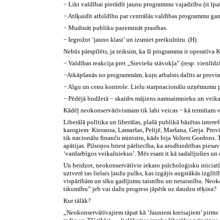
− Likt valdībai pierādīt jaunu programmu vajadzību (it īpaš
− Atšķaidīt atbildību par centrālās valdības programmu ga
− Mudināt publiku pazemināt prasības.
− Iegrožot ‘jauno klasi’ un izsmiet pretkultūru. (H)
Nebūs pārspīlēts, ja teiksim, ka šī programma ir operatīva K
− Valdības reakcija pret „Sieviešu stāvokļa” (resp. vienlī
−Atkāpšanās no programmām, kuŗu atbalsts dalīts ar provin
− Algu un cenu kontrole. Lielu starpnacionālu uzņēmumu pe
− Pēdējā budžetā − skaidrs mājiens namsaimnieku un veika
Kādēļ neokonservātīvismam tik labi veicas − kā termītam 
Liberālā polītika un liberālas, plašā publikā bāzētas inter
karogiem: Kieransa, Lamaršas, Peltjē, Maršana, Greja. Provin
tik nacionālu finanču ministru, kāds bija Volters Gordons. 
apātijas. Pilsoņos briest pārliecība, ka arodbiedrības pies
‘vardarbīgos veikalniekus’. Mēs esam it kā sadalījušies un
Un beidzot, neokonservātīvie iekaro psīcholoģisku iniciatīv
uztverē tas lielais ļaužu pulks, kas izgājis augstākās izglīt
vispārībām un sīku gadījumu taisnību un netaisnību. Neokons
tikumību” jeb vai dažu progress jāpērk uz daudzu rēķina?
Kur tālāk?
„Neokonservātīvajiem tāpat kā ‘Jauniem kreisajiem’ pirms 