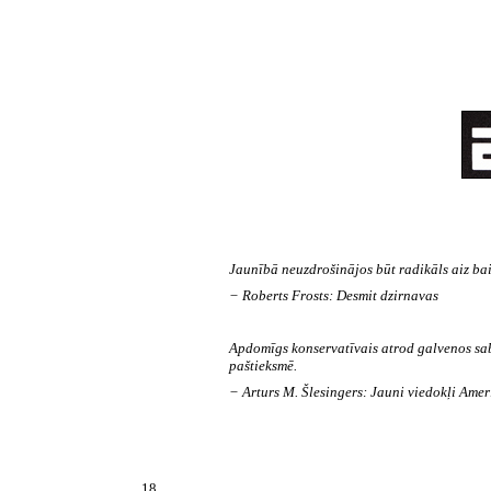
Jaunībā neuzdrošinājos būt radikāls aiz ba
− Roberts Frosts: Desmit dzirnavas
Apdomīgs konservatīvais atrod galvenos sab
paštieksmē.
− Arturs M. Šlesingers: Jauni viedokļi Ameri
18.