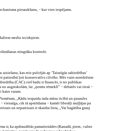
mechanisma piesaukšanu, − kur vien iespējams.
t dažiem
media
iecirkņiem.
šināšanas stingrāka kontrole.
 aiziešanu, kas reiz pulcējās ap ‘Taisnīgās sabiedrības’
 ir patiesībā ļoti konservatīvs cilvēks. Mēs vairs neredzēsim
biedrība (CAC) cieš badu ir financēs, ir no publikas
as no augstskolām, lai „ņemtu tēmeklī” − debatēs vai tiesā −
i katrs varam.
s. Piemēram, „Kādu iespaidu rada mūsu ticībā un pasaules
i − vienalga, cik tā apstrīdama − kamēr liberāļi muļļājas pa
izais un nepareizais ir skaidra lieta, „Vai bagātība grauj
a ir, ka apdraudētās pamatiestādes (Kanadā, piem., valsts