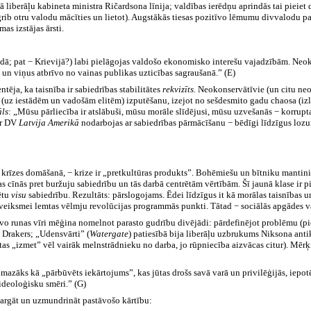
liberāļu kabineta ministra Ričardsona līnija; valdības ierēdņu aprindās tai pieiet di
 negrib otru valodu mācīties un lietot). Augstākās tiesas pozitīvo lēmumu divvalod
s izstājas ārsti.
nadā; pat − Krievijā?) labi pielāgojas valdošo ekonomisko interešu vajadzībām. N
un viņus atbrīvo no vainas publikas uzticības sagraušanā.” (E)
ēja, ka taisnība ir sabiedrības stabilitātes
rekvizīts.
Neokonservātīvie (un citu neo-
as (uz iestādēm un vadošām elitēm) izputēšanu, izejot no sešdesmito gadu chaosa (iz
āls
: „Mūsu pārliecība ir atslābuši, mūsu morāle slīdējusi, mūsu uzvešanās − korrup
ir DV
Latvija Amerikā
nodarbojas ar sabiedrības pārmācīšanu − bēdīgi līdzīgus loz
rīzes domāšanā, − krize ir „pretkultūras produkts”. Bohēmiešu un bītniku mantinieki
 cīnās pret buržuju sabiedrību un tās darbā centrētām vērtībām. Šī jaunā klase ir 
ētu
visu
sabiedrību. Rezultāts: pārslogojams. Ēdei līdzīgus it kā morālas taisnības 
 neveiksmei lemtas vēlmju revolūcijas programmās punkti. Tātad − sociālās apgādes val
īvo runas vīri mēģina nomelnot parasto gudrību divējādi: pārdefinējot problēmu (pi
 Drakers; „Udensvārti” (
Watergate
)
patiesībā bija liberāļu uzbrukums Niksona anti
as „izmet” vēl vairāk melnstrādnieku no darba, jo rūpniecība aizvācas citur). Mērķi
āks kā „pārbūvēts iekārtojums”, kas jūtas drošs savā varā un privilēģijās, iepotēt
 ideoloģisku smēri.” (G)
sargāt un uzmundrināt pastāvošo kārtību: