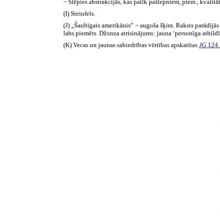
− Slēpies abstrakcijās, kas patīk pašlepniem, piem., kvalitā
(I) Steinfels.
(J) „Šaubīgais amerikānis” − augoša šķira. Raksts parādījā
labs piemērs. Džonza atrisinājums: jauna ‘personīga atbildī
(K) Vecas un jaunas sabiedrības vērtības apskatītas
JG
124.