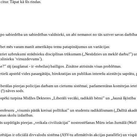
citur. Tāpat kā šīs rindas.
elpo sabiedrība un sabiedrības valdnieki, un abi nemanot no tās uztver savas darbība
i, bet mēs varam manīt amerikāņu temu patapinājumus un variācijas:
zriet uzbrukumi strādnieku disciplīnas trūkumam („Nesūdzies un meklē darbu!”) un
kslinieku ‘virsuzdevums’).
 rāj (augšanai - ir -robežas) bailīgos. Zinātne atrisinās visas problēmas.
i apstrīd vides pasargātāju, birokratijas un publikas interešu aizstāvju saprātu,
erālas pieejas policijas darbam un cietumu sistēmai; parlamentāras komitejas ietei
(!) nāves sods.
spēki turpina Midžes Dekteres „Liberāli vecāki, radikāli bērni” un „Jaunā šķīstība un
profesoru „visumis pārāk kreisai polītikai” un studentu radikālismam („Dalītā akad
anas skolu izdarības.
tās uzpūtīgās pieejas „veikala civilizācijai” nostrostēšanas Mūru ielas žurnālā (
Wall
tājas ir oficiālā divvalodu sistēma (ASV-tu afirmātīvās akcijas parallēle) un vispā