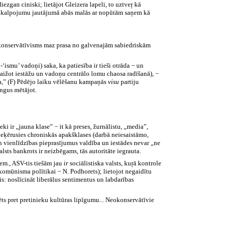
ezgan ciniski; lietājot Gleizera lapeli, to uztveŗ kā
u pakalpojumu jautājumā abās malās ar nopūtām saņem kā
eokonservātīvisms maz prasa no galvenajām sabiedriskām
‘ismu’ vadoņi) saka, ka patiesība ir tieši otrāda − un
laižot iestāžu un vadoņu centrālo lomu chaosa radīšanā), −
ta,” (F) Pēdējo laiku vēlēšanu kampaņās
visu
partiju
ungus mētājot.
 ir „jauna klase” − it kā preses, žurnālistu, „media”,
pieķērusies chroniskās apakšklases (darbā neiesaistāmo,
un vienlīdzības pieprasījumus valdība un iestādes nevar „ne
sts bankrots ir neizbēgams, tās autoritāte iegrauta.
em., ASV-tis tiešām jau
ir
sociālistiska valsts, kuŗā kontrole
komūnisma polītikai − N. Podhorets); lietojot negaidītu
s: noslīcināt liberālus sentimentus un labdarības
s pret pretinieku kultūras lipīgumu... Neokonservātīvie