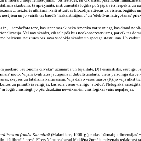
s un ir liberālu ideju iemiesojums.” Šīs iestādes, lai cik sistas, pazemotas, samazināt
itālisma skarbums, tā aprēķinātā, instrumentālā loģika
pati
jāpārvērš respekta un au
diozums ... neizturēs atklāsmi, ka šī atturības filozofija attiecas uz visiem, bagātos
s nesējiem un jo vairāk tas baudīs ‘izskaistinājumu’ un ‘efektīvas iztirgošanas’ prie
 ir „... ierobežota teze, kas iecer mazāk nekā Amerika var sasniegt, kas draud noplici
acionalizācija. Vēl nav skaidrs, cik tālejošs būs neokonservātīvisms, par cik tas domi
mo belzienu, neizturēs bez sava viedokļa skaidra un spēcīga stāstījuma. Un varbūt i
em jāiekaro „autonomā cilvēka” uzmanība un lojalitāte, (J) Pesimistisks, šaubīgs, „
rmais’ moto. Viņam kvalitātes jautājumā ir dubultstandarts: viens personīgā dzīvē, o
anās, skepses un fatālisma kairināšanā. Viņš dzīvo visos mūsos (K), jo viņš alkst ti
tos un primitīvās reliģijās, kas sola vienu vienīgo ‘atbildi’. Neloģiskā, sarežģītā,
u” ar loģiku sasniegt, jo pēc daudzām neveiksmēm viņš loģikai vairs nepaļaujas.
erālisms un franču Kanadieši
(Makmilans, 1968. g.), rodas ‘pārmaiņu dimensijas’ − 
ilni kā liberālā presē. Pīters Ņūmans (tagad Maklēna žurnāla galvenais redaktors) ra