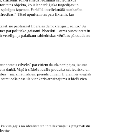
as, kritizētas, tomēr sniedz redzamus sabiedriskus
toritātes objektā, ko ielenc reliģiska traģēdijas un
 un spēcīgos izņemot. Parādītā intellektuālā neatkarība
kšrocības.” Tātad apmēram tas pats liktenis, kas
nāt, ne paplašināt liberālas demokratijas... solīto.” Ar
nēs pār polītisko gaisotni. Noteikti − otras puses interešu
r veselīgi, ja palaikam sabiedriskas vērtības pārbauda no
autonomais cilvēks” par citiem daudz nerūpējas, izturas
trs darbā. Viņš ir slīdošu ideālu produkts sabiedrisku un
cības − aiz zinātniskiem pierādījumiem. Ir vienmēr vieglāk
 satraucošā pasaulē vienkāršs atrisinājums ir bieži vien
kā vīrs gājis no ideālista un intellektuāļa uz prāgmatistu
kstīja: