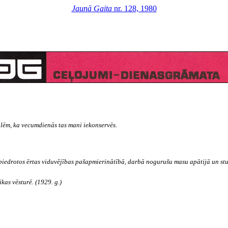
Jaunā Gaita
nr. 128, 1980
ilēm, ka vecumdienās tas mani iekonservēs.
iedrotos ērtas viduvējības pašapmierinātībā, darbā nogurušu masu apātijā un stu
kas vēsturē. (1929. g.)