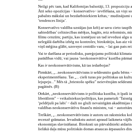
Neilgi pēc tam, kad Kalifornijas balsotāji, 13. propoziciju
Ātri seko opozīcijas − konservatīvo− ievēlēšana, un viņi s
pabalsts mākslai un bezdarbiniekiem krītas,− mudinājumi u
‘tendences līnija’.
Konservatīvo valdība uzstājas (un krīt) ar savu cieto taupī
sabiedrības’ celtniecības mērķus, bagāts, reiz reformists, 
filmu cenzūru; partiju, kas izsmējusi un tad ievedusi algu 
nelegālā darbība izbēg no kontroles; birokrātiju, kas aiz v
viņš mēģina glābt, uzsveŗot centrālo varu, − lai gan pats reiz
Vai te darīšana ar periodisku, pareģojamu polītiskā klima
parādības vidū; vai jauna ‘neokonservātīva’ kustība pārma
Kas
ir
neokonservātivisms, kā tas iedarbojas?
Pirmkārt, „...neokonservātīvisms ir sešdesmito gadu bērns −
eksperimentēšanu. Tas „... cieši turas pie polītiskas un kul
lejupeju...” Mēs tā „briestošo spēku” neievērojām sešdesmit
pagātnēs. (B)
Otrkārt, „neokonservātīvisms ir polītiska kustība, it īpaši
liberāliem” − veikalniekus/polītiķus, kas pametuši ‘Taisnīgā
‘peldējuši pa labi’ − daži no gluži nevainīgām akadēmijas m
valdības neokonservātīvu finanču ministru, vai − autoritār
Treškārt, „...neokonservātīvisms ir autoru un rakstnieku ko
recenzē grāmatas. Ievadrakstu autori apraud laikmeta vājī
ekonomijas slavināšanai. Birokrati un pārvaldnieki atdari
lielākā daļa mūsu politiskās domas atsaucas ārpasaules dinam