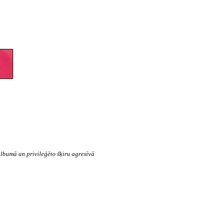
lbumā un privileģēto šķiru agresīvā