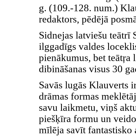
g. (109.-128. num.) Kla
redaktors, pēdējā posmā
Sidnejas latviešu teātrī
ilggadīgs valdes locekli
pienākumus, bet teātŗa l
dibināšanas visus 30 ga
Savās lugās Klauverts i
drāmas formas meklētāj
savu laikmetu, viņš ak
piešķīra formu un veido
mīlēja savīt fantastisko 