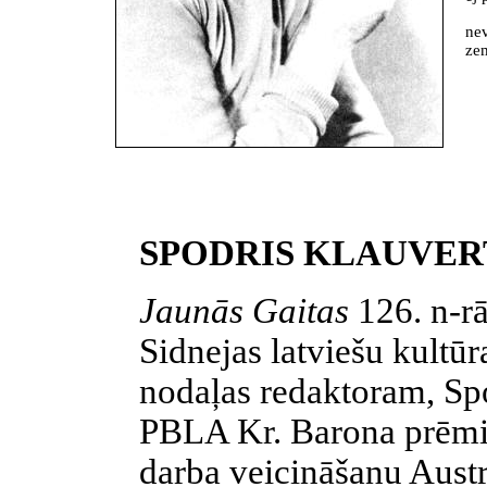
nev
zem
SPODRIS KLAUVER
Jaunās Gaitas
126. n-rā
Sidnejas latviešu kultū
nodaļas redaktoram, Sp
PBLA Kr. Barona prēmij
darba veicināšanu Austr