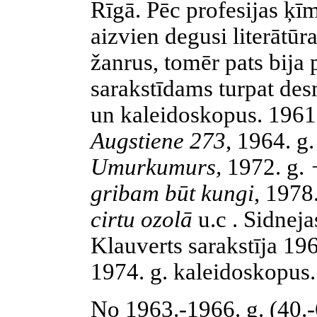
Rīgā. Pēc profesijas ķīm
aizvien degusi literātūra
žanrus, tomēr pats bija 
sarakstīdams turpat des
un kaleidoskopus. 1961
Augstiene 273
,
1964. g
Umurkumurs,
1972. g.
gribam būt kungi
,
1978
cirtu ozolā
u.c . Sidneja
Klauverts sarakstīja 196
1974. g. kaleidoskopus.
No 1963.-1966. g. (40.