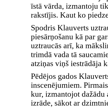
īstā vārda, izmantoju tik
rakstījis. Kaut ko piedz
Spodris Klauverts uztra
piesārņošanu kā par gar
uztraucās arī, ka māksli
trimdā vada tā saucamie 
atziņas viņš iestrādāja 
Pēdējos gados Klauverts
inscenējumiem. Pirmais
kur, izmantojot dažādu 
izrāde, sākot ar dzimtn