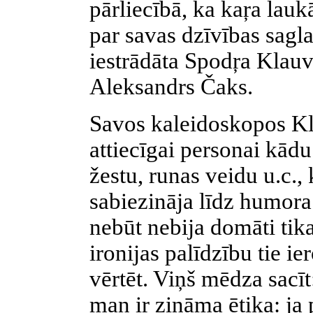
pārliecībā, ka kaŗa lauk
par savas dzīvības sagl
iestrādāta Spodŗa Klauv
Aleksandrs Čaks.
Savos kaleidoskopos Kl
attiecīgai personai kādu
žestu, runas veidu u.c.,
sabiezināja līdz humora
nebūt nebija domāti tika
ironijas palīdzību tie i
vērtēt. Viņš mēdza sacī
man ir zināma ētika: ja