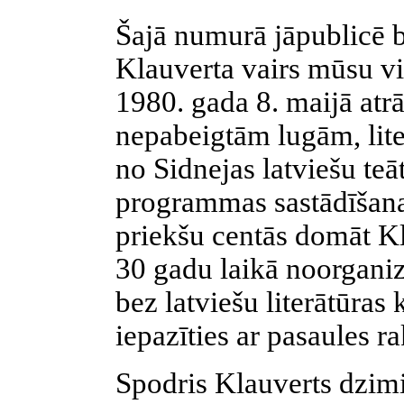
Šajā numurā jāpublicē b
Klauverta vairs mūsu vi
1980. gada 8. maijā atr
nepabeigtām lugām, lit
no Sidnejas latviešu teāt
programmas sastādīšana
priekšu centās domāt Kla
30 gadu laikā noorganiz
bez latviešu literātūras 
iepazīties ar pasaules r
Spodris Klauverts dzimi