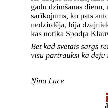
gadu dzimšanas dienu, 
sarīkojums, ko pats aut
nedzirdēja, bija dzejnie
kas notika Spodŗa Klau
Bet kad svētais sargs re
visu pārtrauksi kā deju 
Ņina Luce