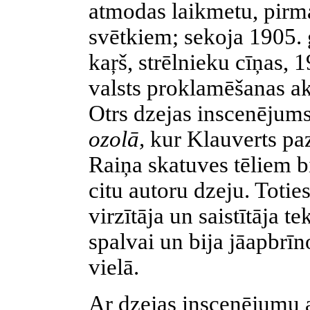
atmodas laikmetu, pirm
svētkiem; sekoja 1905. 
kaŗš, strēlnieku cīņas, 
valsts proklamēšanas ak
Otrs dzejas inscenējum
ozolā,
kur Klauverts pa
Raiņa skatuves tēliem b
citu autoru dzeju. Totie
virzītāja un saistītāja t
spalvai un bija jāapbrīno
vielā.
Ar dzejas inscenējumu a