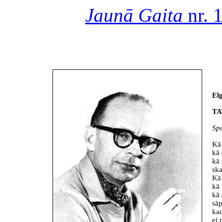
Jaunā Gaita
nr. 
El
TA
Sp
Kā 
kā 
kā 
ska
Kā 
kā 
kā 
sāp
kad
ej 