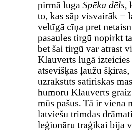
pirmā luga
Spēka dēls
,
to, kas sāp visvairāk − l
veltīgā cīņa pret netais
pasaules tirgū nopirkt t
bet šai tirgū var atrast 
Klauverts lugā izteicies
atsevišķas ļaužu šķiras,
uzrakstīts satiriskas m
humoru Klauverts graiz
mūs pašus. Tā ir viena
latviešu trimdas drāmati
leģionāru traģikai bija v