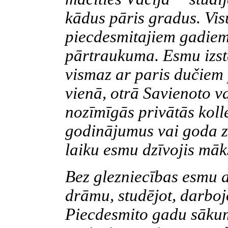
kādus pāris gradus. Vis
piecdesmitajiem gadiem
pārtraukuma. Esmu izst
vismaz ar paris dučiem 
vienā, otrā Savienoto v
nozīmīgās privātās koll
godinājumus vai goda z
laiku esmu dzīvojis māk
Bez glezniecības esmu a
drāmu, studējot, darbojo
Piecdesmito gadu sākum