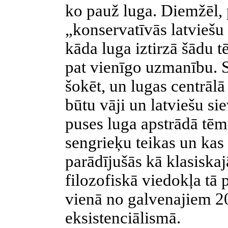
ko pauž luga. Diemžēl, p
„konservatīvās latviešu 
kāda luga
iztirzā šādu t
pat vienīgo uzmanību. 
šokēt, un lugas centrālā
būtu vāji un latviešu si
puses luga apstrādā tēm
sengrieķu teikas un kas
parādījušās kā klasiskaj
filozofiskā viedokļa tā p
vienā no galvenajiem 20
eksistenciālismā.