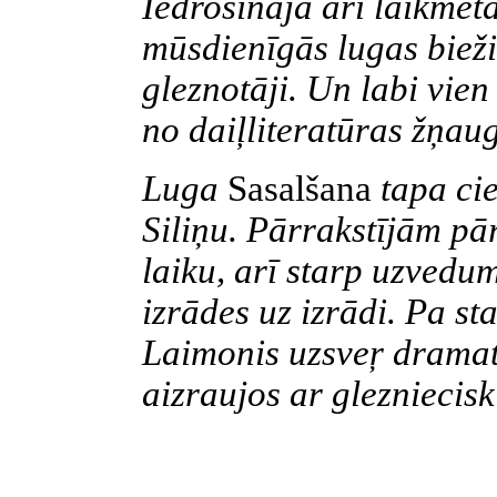
Iedrošināja arī laikmet
mūsdienīgās lugas bieži
gleznotāji. Un labi vien 
no daiļliteratūras žņau
Luga
Sasalšana
tapa ci
Siliņu. Pārrakstījām pā
laiku, arī starp uzvedu
izrādes uz izrādi. Pa s
Laimonis uzsveŗ dramat
aizraujos ar glezniecis