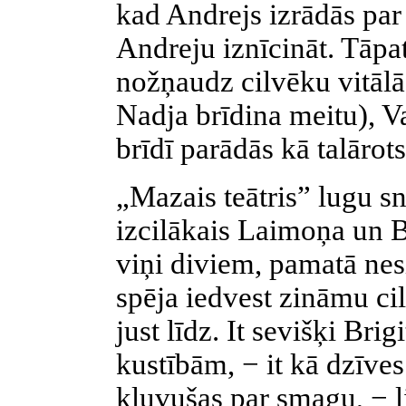
kad Andrejs izrādās par 
Andreju iznīcināt. Tāpat
nožņaudz cilvēku vitālā
Nadja brīdina meitu), Va
brīdī parādās kā talārot
„Mazais teātris” lugu sn
izcilākais Laimoņa un Br
viņi diviem, pamatā ne
spēja iedvest zināmu cil
just līdz. It sevišķi Br
kustībām, − it kā dzīve
kļuvušas par smagu, − li