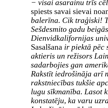
− visai asarainu trīs 
spiests savai sievai no
balerīna. Cik traģiski! T
Sešdesmito gadu beigās
Dienvidkalifornijas uni
Sasalšana
ir piektā pēc 
aktieris un režisors Lai
sadarbojies gan amerikā
Rakstīt iedrošināja arī
rakstniecības tukšie apci
lugu sīkmanība. Lasot kā
konstatēju, ka varu uzra