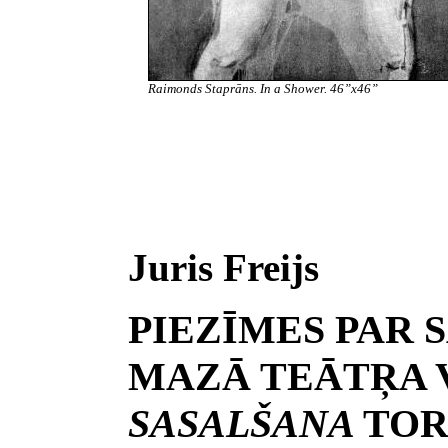
Raimonds Staprāns. In a Shower. 46”x46”
Juris Freijs
PIEZĪMES PAR
MAZĀ TEĀTŖA 
SASALŠANA
TO