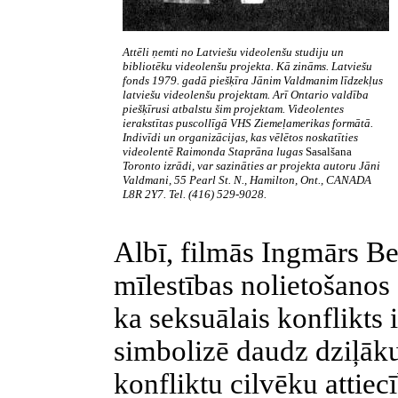
Attēli ņemti no Latviešu videolenšu studiju un
bibliotēku videolenšu projekta. Kā zināms. Latviešu
fonds 1979. gadā piešķīra Jānim Valdmanim līdzekļus
latviešu videolenšu projektam. Arī Ontario valdība
piešķīrusi atbalstu šim projektam. Videolentes
ierakstītas puscollīgā VHS Ziemeļamerikas formātā.
Indivīdi un organizācijas, kas vēlētos noskatīties
videolentē Raimonda Staprāna lugas
Sasalšana
Toronto izrādi, var sazināties ar projekta autoru Jāni
Valdmani, 55
Pearl St. N., Hamilton, Ont., CANADA
L8R 2Y7. Tel. (416) 529-9028.
Albī, filmās Ingmārs Be
mīlestības nolietošanos
ka seksuālais konflikts 
simbolizē daudz dziļāku
konfliktu cilvēku attiec