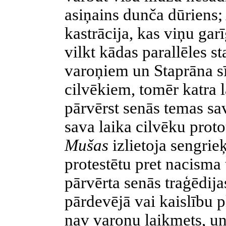
asiņains dunča dūriens;
kastrācija, kas viņu gar
vilkt kādas parallēles s
varoņiem un Staprāna s
cilvēkiem, tomēr katra 
pārvērst senās temas sav
sava laika cilvēku proto
Mušas
izlietoja sengrie
protestētu pret nacisma 
pārvērta senās traģēdija
pārdevējā vai kaislību pl
nav varoņu laikmets, un