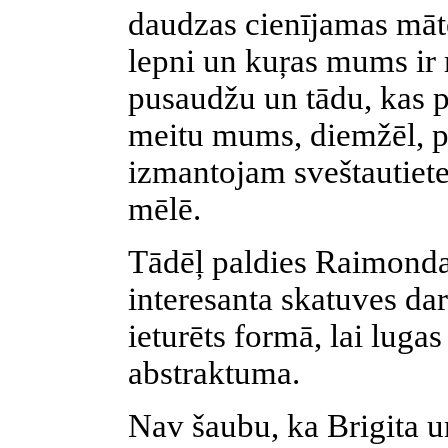
daudzas cienījamas māt
lepni un kuŗas mums ir 
pusaudžu un tādu, kas p
meitu mums, diemžēl, p
izmantojam sveštautiete
mēlē.
Tādēļ paldies Raimond
interesanta skatuves dar
ieturēts formā, lai luga
abstraktuma.
Nav šaubu, ka Brigita u