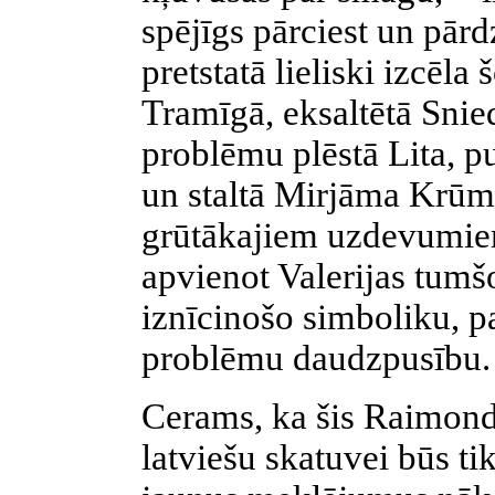
spējīgs pārciest un pārd
pretstatā lieliski izcēla
Tramīgā, eksaltētā Sni
problēmu plēstā Lita, pu
un staltā Mirjāma Krūm
grūtākajiem uzdevumiem
apvienot Valerijas tumš
iznīcinošo simboliku, pa
problēmu daudzpusību.
Cerams, ka šis Raimon
latviešu skatuvei būs t