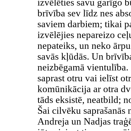
izvēlēties savu garīgo b
brīvība sev līdz nes abs
saviem darbiem; tikai pat
izvēlējies nepareizo ce
nepateiks, un neko ārpu
savās kļūdās. Un brīvība
neizbēgamā vientulība. 
saprast otru vai ielīst 
komūnikācija ar otra dvē
tāds eksistē, neatbild; 
Šai cilvēku saprašanās 
Andreja un Nadjas traģēd