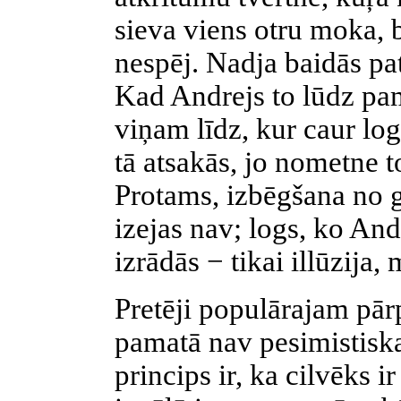
sieva viens otru moka, b
nespēj. Nadja baidās pat 
Kad Andrejs to lūdz pa
viņam līdz, kur caur log
tā atsakās, jo nometne 
Protams, izbēgšana no g
izejas nav; logs, ko And
izrādās − tikai illūzija,
Pretēji populārajam pā
pamatā nav pesimistiska 
princips ir, ka cilvēks i