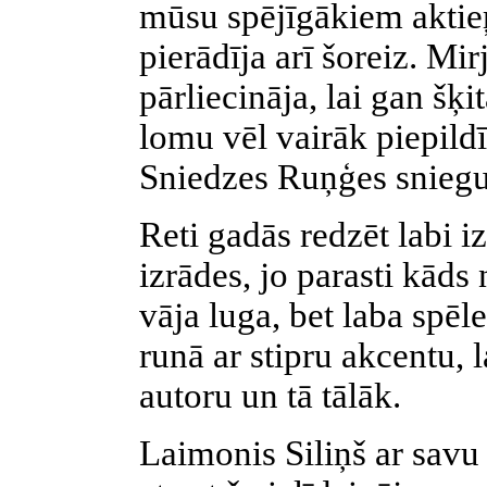
mūsu spējīgākiem aktieŗ
pierādīja arī šoreiz. M
pārliecināja, lai gan šķi
lomu vēl vairāk piepildīt
Sniedzes Ruņģes snieg
Reti gadās redzēt labi iz
izrādes, jo parasti kāds
vāja luga, bet laba spēle
runā ar stipru akcentu, l
autoru un tā tālāk.
Laimonis Siliņš ar savu 