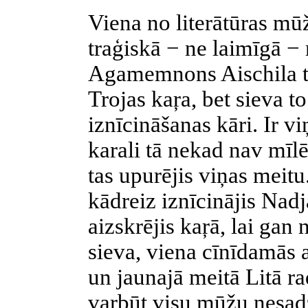
Viena no literātūras mū
traģiskā − ne laimīgā −
Agamemnons Aischila tr
Trojas kaŗa, bet sieva t
iznīcināšanas kāri. Ir vi
karali tā nekad nav mīlē
tas upurējis viņas meit
kādreiz iznīcinājis Nadj
aizskrējis kaŗā, lai gan n
sieva, viena cīnīdamās 
un jaunajā meitā Litā ra
varbūt visu mūžu nesad