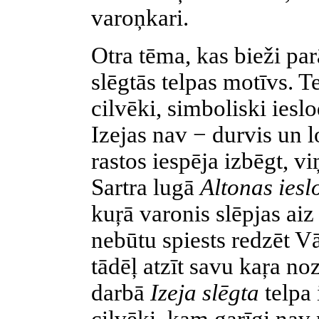
varoņkari.
Otra tēma, kas bieži par
slēgtās telpas motīvs. T
cilvēki, simboliski ieslo
Izejas nav − durvis un lo
rastos iespēja izbēgt, vi
Sartra lugā
Altonas iesl
kuŗā varonis slēpjas aiz
nebūtu spiests redzēt 
tādēļ atzīt savu kaŗa n
darbā
Izeja slēgta
telpa 