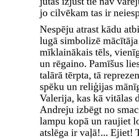
jūtas izjust tie nav varē
jo cilvēkam tas ir neies
Nespēju atrast kādu atbi
lugā simbolizē mācītāja V
mīklainākais tēls, vienīg
un rēgaino. Pamīšus li
talārā tērpta, tā repreze
spēku un reliģijas mānīg
Valerija, kas kā vitāla
Andreju izbēgt no smacē
lampu kopā un raujiet l
atslēga ir vaļā!... Ejiet!