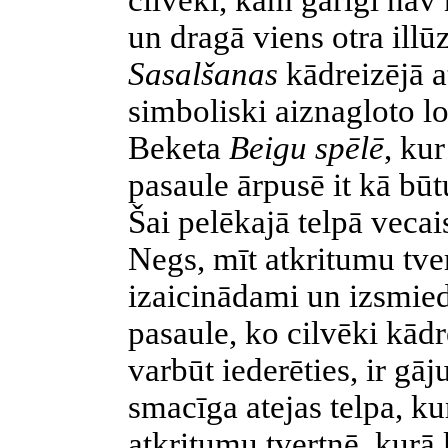
cilvēki, kam garīgi nav
un dragā viens otra illū
Sasalšanas
kādreizējā a
simboliski aiznagloto l
Beketa
Beigu spēlē
,
kur
pasaule ārpusē it kā būt
Šai pelēkajā telpā vecais
Negs, mīt atkritumu tver
izaicinādami un izsmie
pasaule, ko cilvēki kādr
varbūt iederēties, ir gāj
smacīga atejas telpa, k
atkritumu tvertnē, kuŗā 