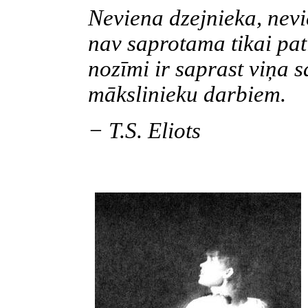
Neviena dzejnieka, nev
nav saprotama tikai pat
nozīmi ir saprast viņa s
mākslinieku darbiem.
− T.S. Eliots