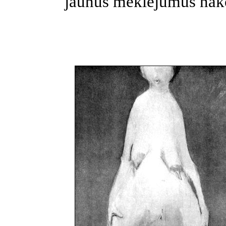
jaunus meklējumus nāk