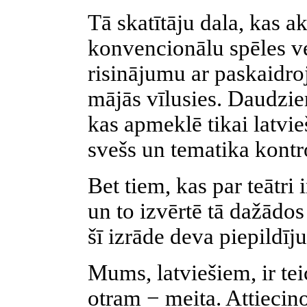
Tā skatītāju dala, kas ak
konvencionālu spēles ve
risinājumu ar paskaidroj
mājās vīlusies. Daudzie
kas apmeklē tikai latviešu
svešs un tematika kontr
Bet tiem, kas par teātri
un to izvērtē tā dažādos
šī izrāde deva piepildī
Mums, latviešiem, ir te
otram − meita. Attiecin