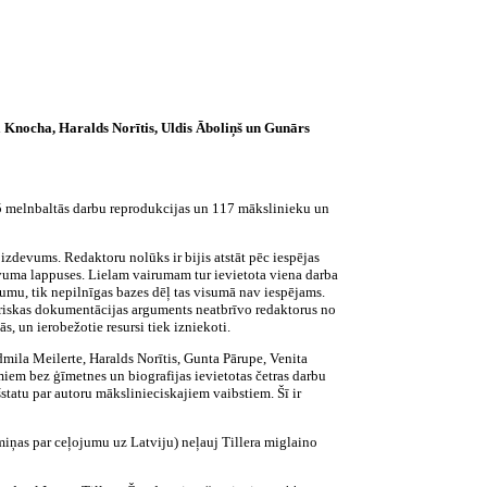
a Knocha, Haralds Norītis, Uldis Āboliņš un Gunārs
65 melnbaltās darbu reprodukcijas un 117 mākslinieku un
izdevums. Redaktoru nolūks ir bijis atstāt pēc iespējas
vuma lappuses. Lielam vairumam tur ievietota viena darba
ējumu, tik nepilnīgas bazes dēļ tas visumā nav iespējams.
uriskas dokumentācijas arguments neatbrīvo redaktorus no
, un ierobežotie resursi tiek izniekoti.
ila Meilerte, Haralds Norītis, Gunta Pārupe, Venita
miem bez ģīmetnes un biografijas ievietotas četras darbu
šstatu par autoru mākslinieciskajiem vaibstiem. Šī ir
miņas par ceļojumu uz Latviju) neļauj Tillera miglaino