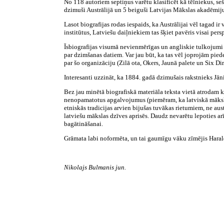
No 118 autoriem septiņus varētu klasificēt kā tēlniekus, seš
dzimuši Austrālijā un 5 beiguši Latvijas Mākslas akadēmij
Lasot biografijas rodas iespaids, ka Austrālijai vēl tagad ir
institūtus, Latviešu daiļniekiem tas šķiet pavēris visai per
Īsbiografijas visumā nevienmērīgas un angliskie tulkojumi 
par dzimšanas datiem. Var jau būt, ka tas vēl joprojām pied
par šo organizāciju (Zilā ota, Okers, Jaunā palete un Six D
Interesanti uzzināt, ka 1884. gadā dzimušais rakstnieks Jān
Bez jau minētā biografiskā materiāla teksta vietā atrodam 
nenopamatotus apgalvojumus (piemēram, ka latviskā mākslas s
etniskās tradicijas arvien bijušas tuvākas rietumiem, ne au
latviešu mākslas dzīves aprisēs. Daudz nevarētu lepoties ar
bagātināšanai.
Grāmata labi noformēta, un tai gaumīgu vāku zīmējis Harald
Nikolajs Bulmanis jun.