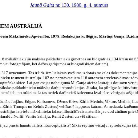
Jaunā Gaita
nr. 130, 1980. g. 4. numurs
IEM AUSTRĀLIJĀ
tviešu Mākslinieku Apvienība, 1979. Redakcijas kollēģija: Mārtiņš Gauja. Dzidr
 118 mākslinieku un mākslas pašdarbinieku ģīmetnes un biografijas. 134 krāsu un 
 vai fotografijām, bet dažos gadījumos ar biografiskiem datiem).
ā 317 uzņēmumi. Tas ir līdz šim lielākais svešumā izdotais mākslas dokumentācijas 
inieku rosmēm Austrālijā. 102 no pārstāvetājiem 118 autoriem atvēlētas divas izde
 biografiska skice. Lai gan esejas nobeigumā M. Gauja aicina lasītājus dot savu vērt
ākslas pašdarbinieku mākslas darbu reprodukcijas. Jāsaka, ka pilnīgas kultūrvēst
ākslu no mākslas. Ja tas netiek darīts cieš izdevuma kvalitāte, vērtīgais atšķaidās
unārs Jurjāns, Edgars Karbanovs, Džems Krivs, Kārlis Mednis, Viktors Mednis, Ludm
s, Kārlis Trumpis un Reinis Zusters) veltītas 4 lappuses katram. Ar nedaudz izņēmu
strālijas latviešu mākslinieku izlase. Illustrātīvais materiāls jau dod zināmu priek
Haraldu Norīti, Venitu Salnāju, Reini Zusteri un vēl citiem.
 jau prasās Imants Tillers. Konceptuālists? Sīkās septiņu vēstuļu reprodukcijas (at