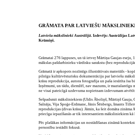
GRĀMATA PAR LATVIEŠU MĀKSLINIEK
Latviešu mākslinieki Austrālijā.
Izdevējs: Austrālijas La
Krūmiņš.
Grāmatai 276 lappuses, un tā ietveŗ Mārtiņa Gaujas eseju,
mākslas pašdarbinieku vārdisku sarakstu (bez reprodukcijām
Grāmatā ir apkopots nozīmīgs illustrātivais materiāls - kop
pilnīgu kultūrvēsturisku dokumentāciju par latviešu māksl
krāsu reprodukcija, autora fotografija un paša iesūtīta īsa
Izņēmumi, un tādu, diemžēl, nav mazums, ir maztalantīgu m
ne visai pateicīgā uzdevuma nopietnam izdevumam atvētīt nem
Sešpadsmit māksliniekiem (Uldis Āboliņš, Mārtiņš Gauja, G
Salnāja, Vija Spoģe-Erdmane, Jānis Šēnbergs, Imants Tiller
reprodukcijas (divas krāsu). Jāmin, ka šeit domāta zināma Au
priecīga iepazīšanās ar tik interesantiem māksliniekiem kā 
Pēc plašākas informācijas un nostādīšanas zināmā kontekstā
personību iestādīt fokusā.