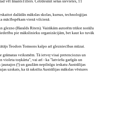
tad vēl ImantsTillers. Četrdesmit sešas sievietes, 11
 ieskaitot dažādās mākslas skolas, kursus, technoloģijas
tūta mācībspēkam vienā vilcienā.
un glezno (Haralds Riters). Vairākām autorēm trūkst norāžu
 piederību pie mākslinieku organizācijām, bet kaut ko tuvāk
inātājs Teodors Tomsons kalpo arī glezniecības mūzai.
ie grāmatas veiksmēm. Tā ietveŗ visai pretenciozus un
violeta toņkārta", vai arī - ka "latviešu garīgās un
n jaunajos (!) un gaužām nepilnīgu ieskatu Austrālijas
as uzskats, ka tā rakstīta Austrālijas mākslas vēstures