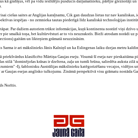
us kā grafiķus, vēl pa vidu ieslīdējis pusducis daiļamatnieku, pārējie gleznotāji un 
u.
 visai ciešas saites ar Anglijas karaļnamu, Cik gan daudzas lietas tur nav karaliskas,
spektīvas iespējas - no zemnieka tautas piederīgā līdz karaliskā technoloģijas insti
tāpat. Par dažiem autoriem trūkst informācijas, kuŗā kontinenta nostūrī viņi dzīvo 
er pie smalkā toņa, bet kultūrvēsturi ar to vis neuzrakstīs. Bieži atrodam norādi uz
irections) gaitām un likteņiem grāmatā neuzzināsim.
is Sarma ir ari mākslinieks Jānis Kalniņš un ka Eslingenas laiku dzejas metru kald
kā priekšvārdus klasificēto Mārtiņa Gaujas eseju. Visumā šī eseja nav pieskaitāma p
tilā "dominējošas krāsas ir dzeltena, zaļa un tumši brūna, saliedēta auksta zilā un 
strumiem" -I), šablonisku Austrālijas mākslinieku katēgorizēšanu vecajos, vidējos u
ī ar Gaujas esejas anglisko tulkojumu. Zināmā perspektīvā visu grāmatu nostāda Gauj
s Norītis.