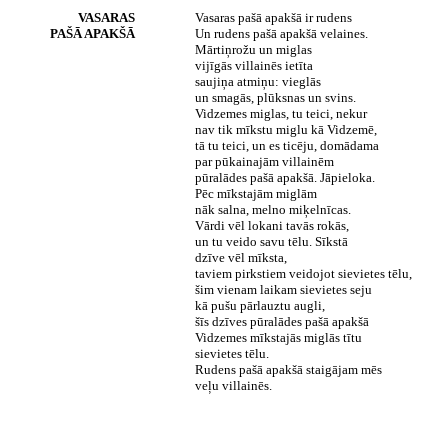
VASARAS
Vasaras pašā apakšā ir rudens
PAŠĀ APAKŠĀ
Un rudens pašā apakšā velaines.
Mārtiņrožu un miglas
vijīgās villainēs ietīta
saujiņa atmiņu: vieglās
un smagās, plūksnas un svins.
Vidzemes miglas, tu teici, nekur
nav tik mīkstu miglu kā Vidzemē,
tā tu teici, un es ticēju, domādama
par pūkainajām villainēm
pūralādes pašā apakšā. Jāpieloka.
Pēc mīkstajām miglām
nāk salna, melno miķelnīcas.
Vārdi vēl lokani tavās rokās,
un tu veido savu tēlu. Sīkstā
dzīve vēl mīksta,
taviem pirkstiem veidojot sievietes tēlu,
šim vienam laikam sievietes seju
kā pušu pārlauztu augli,
šīs dzīves pūralādes pašā apakšā
Vidzemes mīkstajās miglās tītu
sievietes tēlu.
Rudens pašā apakšā staigājam mēs
veļu villainēs.