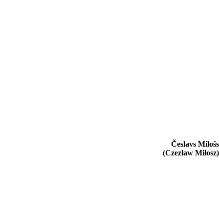
Česlavs Milošs
(Czezław
Miłosz
)