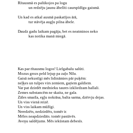
Rītausmā es palūkojos pa logu
un redzēju jaunu ābelīti caurspīdīgu gaismā.
Un kad es atkal ausmā paskatījos ārā,
tur stāvēja augļu pilna ābele.
Daudz gadu laikam pagāja, bet es neatminos neko
kas notika manā miegā.
Kas par rītausmu logos! Lielgabalu salūti.
Mozus grozs peld lejup pa zaļo Nīlu.
Gaisā nekustīgi mēs lidināmies pār puķēm:
neļķes un tulpes virs zemiem, gaŗiem galdiem.
Var pat dzirdēt mednieku taures izkliedzam hallali.
Zemes substancēm ne skaita, ne gala.
Zāles smarža, egļu nokrāsa, balta sarma,
dzērvju dejas.
Un viss vienā reizē.
Un viss laikam mūžīgi.
Neredzēts, nedzirdēts, tomēr ir.
Mēles neapdziedāts. tomēr pastāvēs.
Aveņu saldējums. Mēs iekūstam debesīs.