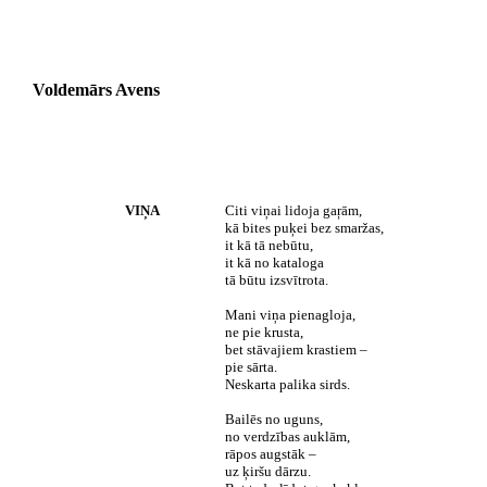
Voldemārs Avens
VIŅA
Citi viņai lidoja gaŗām,
kā bites puķei bez smaržas,
it kā tā nebūtu,
it kā no kataloga
tā būtu izsvītrota.
Mani viņa pienagloja,
ne pie krusta,
bet stāvajiem krastiem –
pie sārta.
Neskarta palika sirds.
Bailēs no uguns,
no verdzības auklām,
rāpos augstāk –
uz ķiršu dārzu.