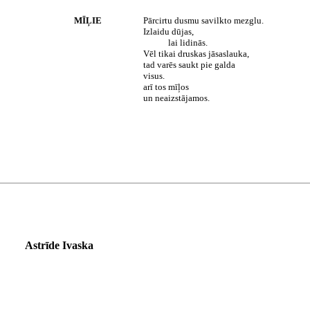
MĪĻIE
Pārcirtu dusmu savilkto mezglu.
Izlaidu dūjas,
lai lidinās.
Vēl tikai druskas jāsaslauka,
tad varēs saukt pie galda
visus.
arī tos mīļos
un neaizstājamos.
Astrīde Ivaska