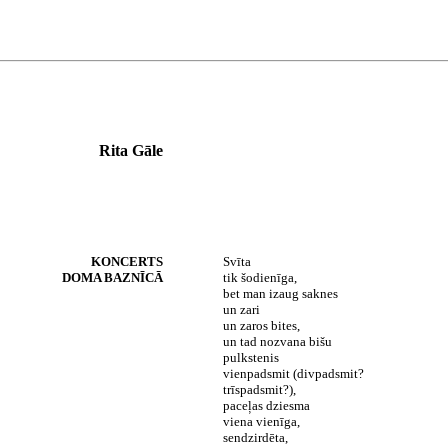
Rita Gāle
KONCERTS
Svīta
DOMA BAZNĪCĀ
tik šodienīga,
bet man izaug saknes
un zari
un zaros bites,
un tad nozvana bišu
pulkstenis
vienpadsmit (divpadsmit?
trīspadsmit?),
paceļas dziesma
viena vienīga,
sendzirdēta,