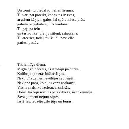
Un tomēr tu piedzīvoji elles liesmas.
Tu vari pat pateikt, kādas tās ir: īstas,
ar asiem kāķiem galos, lai spētu miesu plēst
gabalu pa gabalam, līdz kaulam.
Tu gāji pa ielu
un tas notika: pletņu sitieni, asiņošana.
Tu atceries, tādēļ tev šaubu nav: elle
patiesi pastāv.
Tik laimīga diena.
Migla agri pacēlās, es strādāju pa dārzu.
Kolibriji apmetās biškrēsliņos,
Neko vīrs zemes nevēlējos sev iegūt.
Neviena paša, ko būtu vērts apskaust.
Viss ļaunais, ko izcietu, aizmirsās.
Doma, ka biju reiz tas pats cilvēks, neapkaunoja.
Savā ķermenī nejutu sāpes.
Izslējies. redzēju zilo jūŗu un buras.