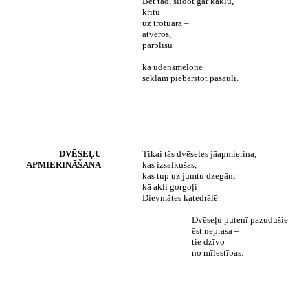
Bet tad, slīdot gar kaklu,
kritu
uz trotuāra –
atvēros,
pārplīsu
kā ūdensmelone
sēklām piebārstot pasauli.
DVĒSEĻU
Tikai tās dvēseles jāapmierina,
APMIERINĀŠANA
kas izsalkušas,
kas tup uz jumtu dzegām
kā akli gorgoļi
Dievmātes katedrālē.
Dvēseļu putenī pazudušie
ēst neprasa –
tie dzīvo
no mīlestības.