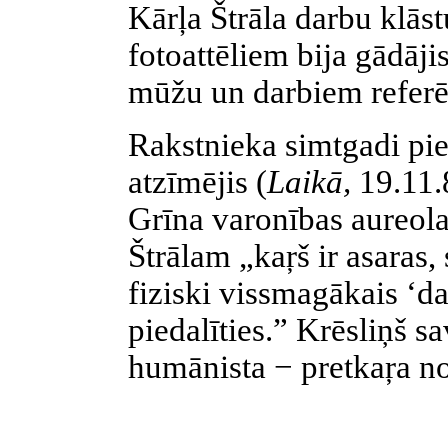
Kārļa Štrāla darbu klāst
fotoattēliem bija gādājis
mūžu un darbiem referēj
Rakstnieka simtgadi pi
atzīmējis (
Laikā,
19.11.
Grīna varonības aureol
Štrālam „kaŗš ir asaras, 
fiziski vissmagākais ‘da
piedalīties.” Krēsliņš sa
humānista − pretkaŗa no