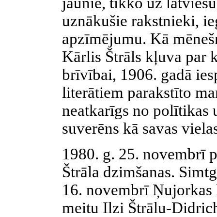
jaunie, tikko uz latviešu
uznākušie rakstnieki, i
apzīmējumu. Kā mēneš
Kārlis Štrāls kļuva par 
brīvībai, 1906. gadā ies
literātiem parakstīto man
neatkarīgs no polītikas 
suverēns kā savas vielas
1980. g. 25. novembrī 
Štrāla dzimšanas. Simtg
16. novembrī Ņujorkas l
meitu Ilzi Štrālu-Didric