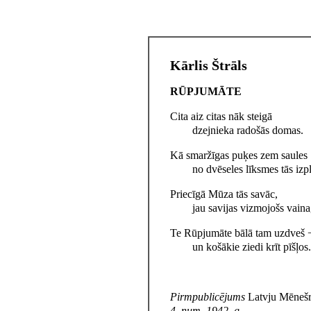
Kārlis Štrāls
RŪPJUMĀTE
Cita aiz citas nāk steigā
dzejnieka radošās domas.
Kā smaržīgas puķes zem saules
no dvēseles līksmes tās izp
Priecīgā Mūza tās savāc,
jau savijas vizmojošs vaina
Te Rūpjumāte bālā tam uzdveš 
un košākie ziedi krīt pīšļos.
Pirmpublicējums
Latvju Mēnešr
4.
num. 1942. g.