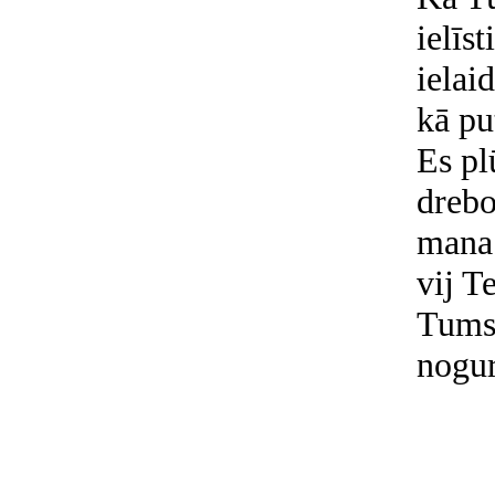
ielīs
ielaid
kā pu
Es pl
drebo
mana 
vij T
Tumsa
nogur