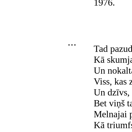
1976.
* * *
Tad pazud
Kā skumja
Un nokalt
Viss, kas z
Un dzīvs,
Bet viņš t
Melnajai p
Kā triumf