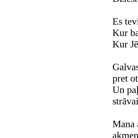
Es tev
Kur ba
Kur Jē
Galvas
pret o
Un paļ
strāva
Mana a
akmen