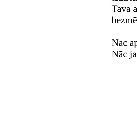
Tava 
bezmēr
Nāc ap
Nāc ja