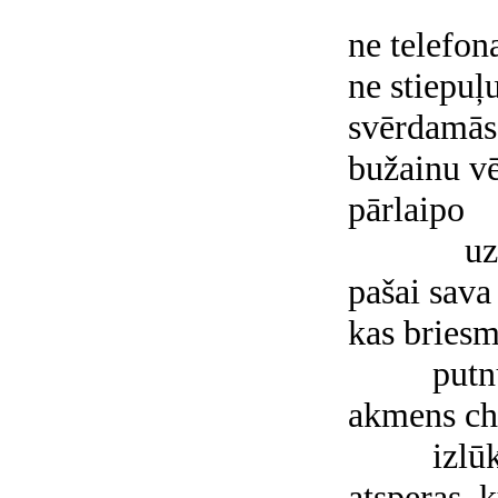
ne telefon
ne stiepuļ
svērdamās 
bužainu vē
pārlaipo
uz
pašai sava
kas briesm
putn
akmens ch
izlū
atspeŗas,