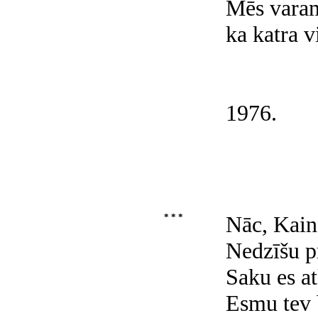
Mēs varam
ka katra v
1976.
* * *
Nāc, Kain
Nedzīšu p
Saku es at
Esmu tev b