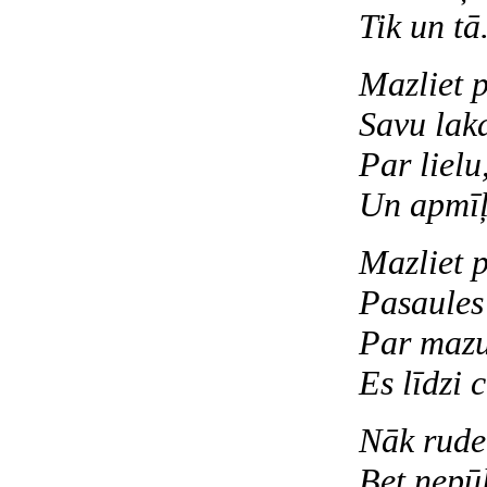
Tik un tā
Mazliet p
Savu lak
Par lielu
Un apmīļ
Mazliet p
Pasaules 
Par mazu,
Es līdzi c
Nāk ruden
Bet nepūl