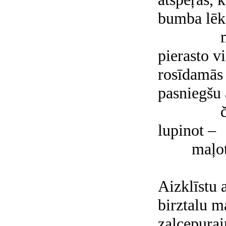
bumba lēk
pierasto v
rosīdamās 
pasniegšu 
lupinot –
maļot
Aizklīstu 
birztalu m
zaļcepurai