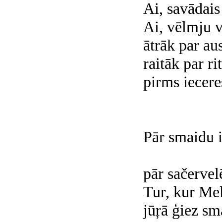
Ai, savādais
Ai, vēlmju 
ātrāk par au
raitāk par r
pirms iecere
Pār smaidu 
pār sačervel
Tur, kur Me
jūŗā ģiez sm