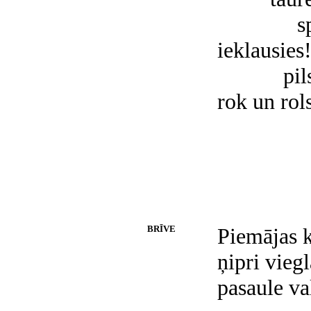
s
ieklausies
pil
rok un rol
BRĪVE
Piemājas 
ņipri viegl
pasaule va