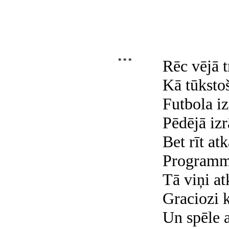
* * *
Rēc vējā t
Kā tūkstoš
Futbola iz
Pēdējā iz
Bet rīt at
Programma
Tā viņi at
Graciozi 
Un spēle a