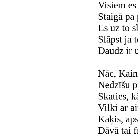
Visiem es 
Staigā pa 
Es uz to s
Slāpst ja 
Daudz ir 
Nāc, Kain
Nedzīšu p
Skaties, 
Vilki ar 
Kaķis, aps
Dāvā tai f