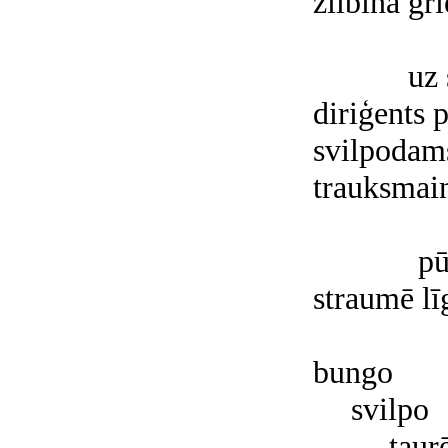
žilbina gr
uz 
diriģents 
svilpodam
trauksmai
pū
straumē lī
bungo
svilpo
taur