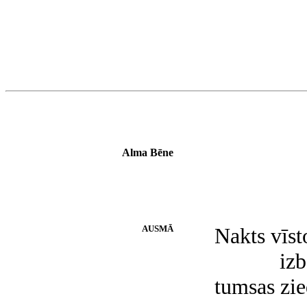
Alma Bēne
AUSMĀ
Nakts vīst
izb
tumsas zie