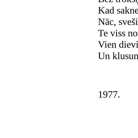
Kad sakne
Nāc, sveši
Te viss no
Vien dievi
Un klusum
1977.