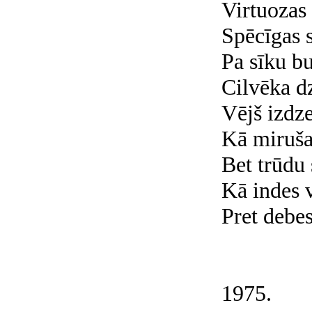
Virtuozas 
Spēcīgas 
Pa sīku b
Cilvēka d
Vējš izdze
Kā miruša
Bet trūdu
Kā indes 
Pret debe
1975.