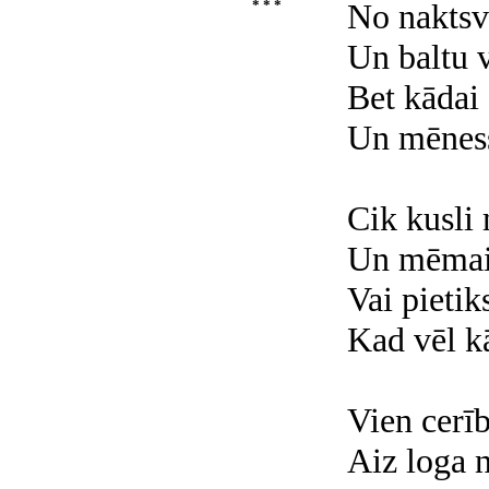
* * *
No naktsvi
Un baltu v
Bet kādai 
Un mēness
Cik kusli 
Un mēmais 
Vai pieti
Kad vēl kā
Vien cerīb
Aiz loga n