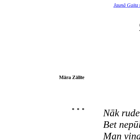
Jaunā Gaita
Māra Zālīte
* * *
Nāk rude
Bet nepūl
Man viņa 