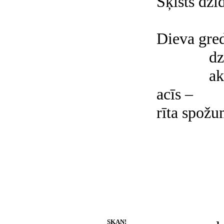
Šķīsts dzi
Dieva gre
dz
ak
acīs –
rīta spožu
SKAN!