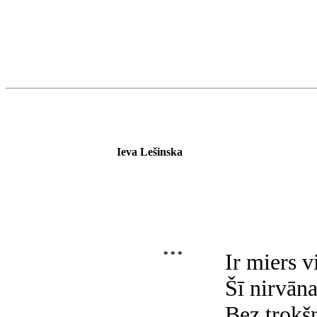
Ieva Lešinska
* * *
Ir miers v
Šī nirvāna
Bez trokšņ