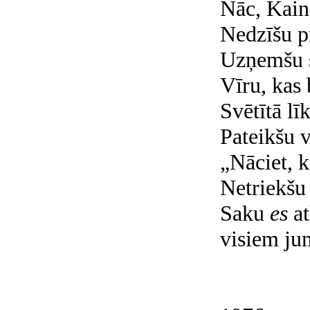
Nāc, Kain
Nedzīšu p
Uzņemšu s
Vīru, kas
Svētītā lī
Pateikšu 
„Nāciet, k
Netriekšu
Saku
es
a
visiem jum