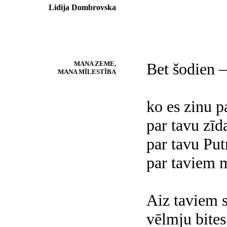
Lidija Dombrovska
MANA ZEME,
Bet šodien –
MANA MĪLESTĪBA
ko es zinu p
par tavu zīd
par tavu Put
par taviem 
Aiz taviem 
vēlmju bites 