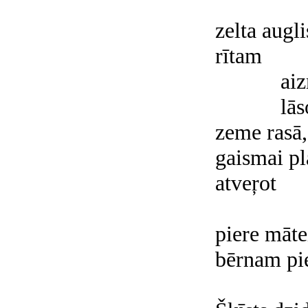
zelta augli
rītam
aiz
lās
zeme rasā,
gaismai pl
atveŗot
piere māte
bērnam pi