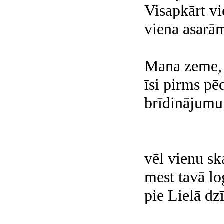
Visapkārt vi
viena asarā
Mana zeme, 
īsi pirms pē
brīdinājumu
vēl vienu sk
mest tavā log
pie Lielā dz