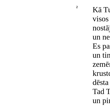
2
Kā Tu
visos
nostā
un ne
Es pa
un ti
zemēm
krust
dēsta
Tad T
un pi