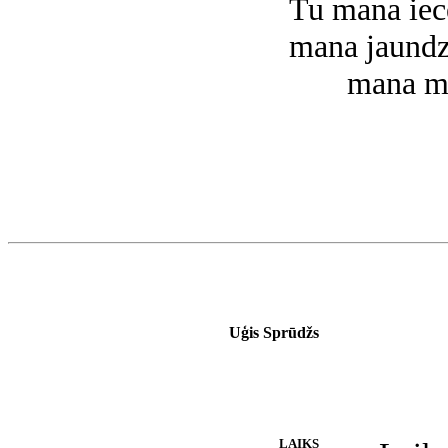
Tu mana iec
mana jaundz
mana mī
Uģis Sprūdžs
LAIKS