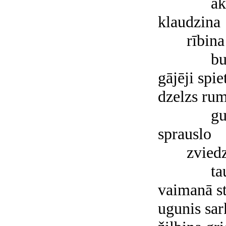
a
klaudzina
rībina
bu
gājēji spie
dzelzs ru
g
sprauslo
zvied
ta
vaimanā s
ugunis sa