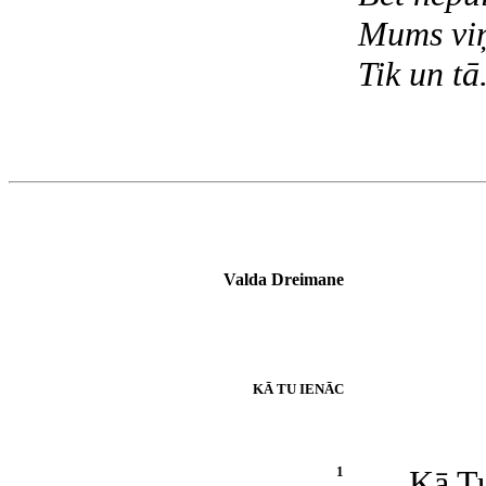
Mums viņ
Tik un tā
Valda Dreimane
KĀ TU IENĀC
1
Kā Tu