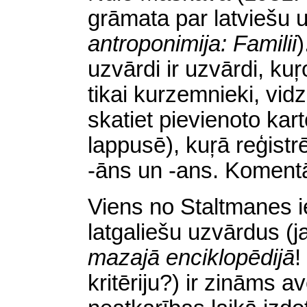
grāmata par latviešu
antroponimija: Familii
)
uzvārdi ir uzvārdi, kuŗ
tikai kurzemnieki, vid
skatiet pievienoto ka
lappusē), kuŗā reģistr
-āns un -ans. Komentāri
Viens no Staltmanes 
latgaliešu uzvārdus (j
mazajā enciklopēdijā
!
kritēriju?) ir zināms a