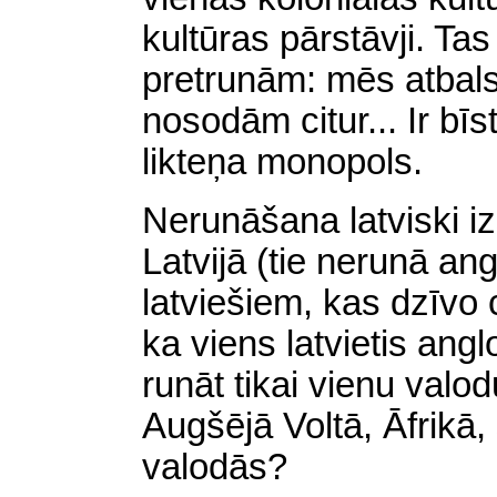
kultūras pārstāvji. T
pretrunām: mēs atbals
nosodām citur... Ir b
likteņa monopols.
Nerunāšana latviski i
Latvijā (tie nerunā ang
latviešiem, kas dzīvo 
ka viens latvietis ang
runāt tikai vienu valo
Augšējā Voltā, Āfrikā, 
valodās?