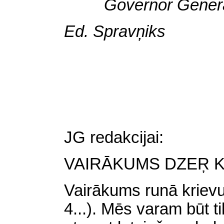
Governor
Gener
Ed
.
Spravņiks
JG redakcijai:
VAIRĀKUMS
DZEŖ K
Vairākums runā krievu 
4...). Mēs varam būt tik