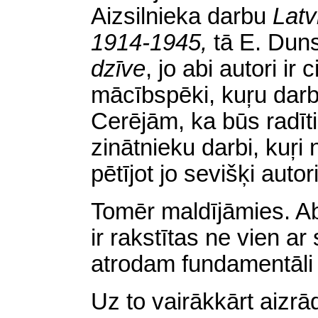
Aizsilnieka darbu
Latv
1914-1945,
tā E. Dun
dzīve
,
jo abi autori ir c
mācībspēki, kuŗu darb
Cerējām, ka būs radīt
zinātnieku darbi, kuŗi 
pētījot jo sevišķi autor
Tomēr maldījāmies. A
ir rakstītas ne vien ar
atrodam fundamentāli
Uz to vairākkārt aizrā