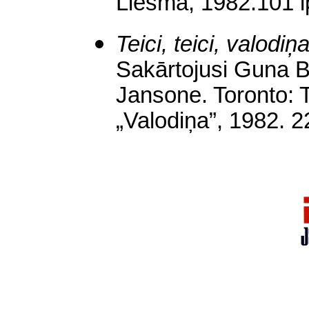
Liesma, 1982.101 lp
Teici, teici, valodiņ
Sakārtojusi Guna Bl
Jansone. Toronto: T
„Valodiņa”, 1982. 2