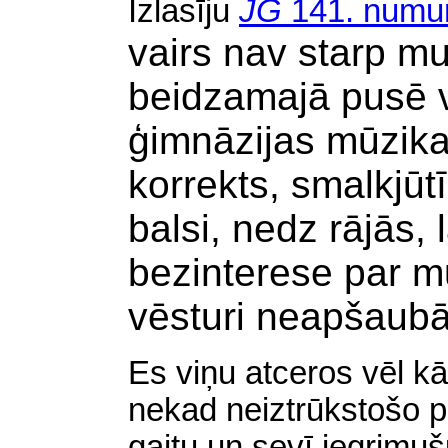
Izlasīju
JG
141. numu
vairs nav starp m
beidzamajā pusē v
ģimnāzijas mūzika
korrekts, smalkjū
balsi, nedz rājās,
bezinterese par mū
vēsturi neapšaubā
Es viņu atceros vēl 
nekad neiztrūkstošo po
gaitu un sevī iegrimuš