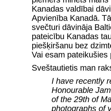
Kanadas valdībai dāvi
Apvienība Kanadā. Tā 
svečturi dāvināja Bal
pateicību Kanadas tau
piešķiršanu bez dzimt
Vai esam pateikušies
Sveštautietis man raks
I have
recently
r
Honourable
Jam
of
the
29th
of
Ma
photographs
of