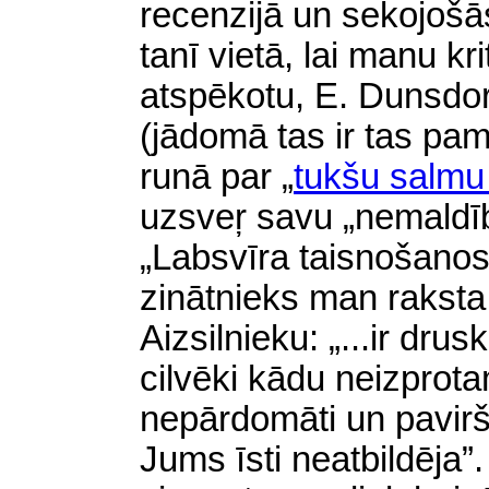
recenzijā un sekojošā
tanī vietā, lai manu kr
atspēkotu, E. Dunsdorf
(jādomā tas ir tas pa
runā par „
tukšu salmu
uzsveŗ savu „nemaldīb
„Labsvīra taisnošanos”
zinātnieks man raksta
Aizsilnieku: „...ir drus
cilvēki kādu neizprota
nepārdomāti un pavirši.
Jums īsti neatbildēja”