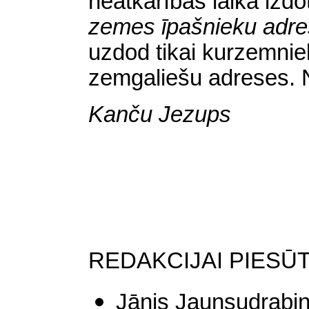
neatkarības laikā izd
zemes īpašnieku adr
uzdod tikai kurzemni
zemgaliešu adreses. Nu
Kanču Jezups
REDAKCIJAI PIESŪ
Jānis Jaunsudrabi