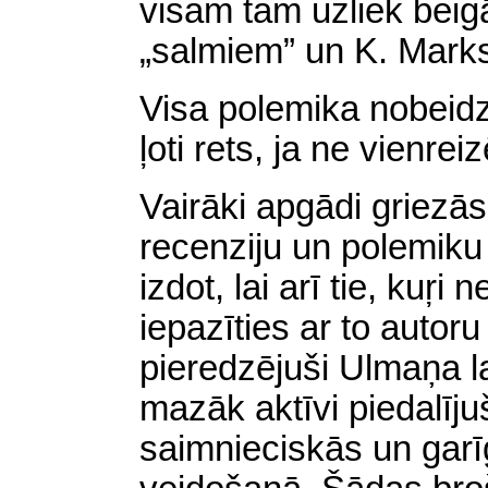
visam tam uzliek beig
„salmiem” un K. Mark
Visa polemika nobeidz
ļoti rets, ja ne vienrei
Vairāki apgādi griezās
recenziju un polemiku
izdot, lai arī tie, kuŗi 
iepazīties ar to auto
pieredzējuši Ulmaņa la
mazāk aktīvi piedalīju
saimnieciskās un garī