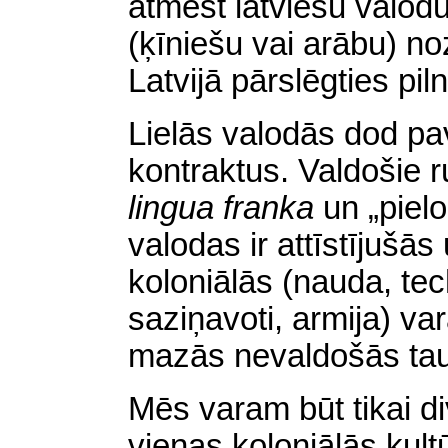
atmest latviešu valodu
(ķīniešu vai arābu) no
Latvijā pārslēgties pil
Lielās valodās dod pa
kontraktus. Valdošie ru
lingua franka
un „pielo
valodas ir attīstījušās
koloniālās (nauda, tech
saziņavoti, armija) var
mazās nevaldošās taut
Mēs varam būt tikai div
vienas koloniālās kult