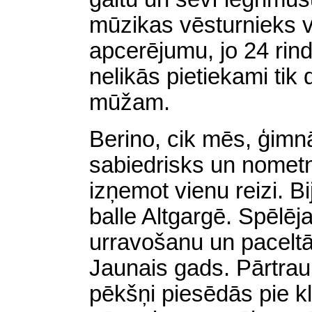
mūzikas vēsturnieks v
apcerējumu, jo 24 rin
nelikās pietiekami tik 
mūžam.
Berino, cik mēs, ģimnā
sabiedrisks un nometn
izņemot vienu reizi. 
balle Altgargē. Spēlēj
urravošanu un paceltā
Jaunais gads. Pārtra
pēkšņi piesēdās pie k