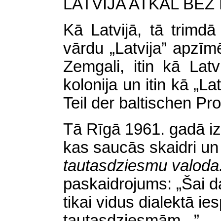
LATVIJA ATKAL
BEZ 
Kā Latvijā, tā trimdā 
vārdu „Latvija” apzīm
Zemgali, itin kā Lat
kolonija un itin kā „La
Teil der baltischen P
Tā Rīgā 1961. gadā i
kas saucās skaidri un
tautasdziesmu valoda
paskaidrojums: „Šai 
tikai vidus dialektā ie
tautasdziesmām...”