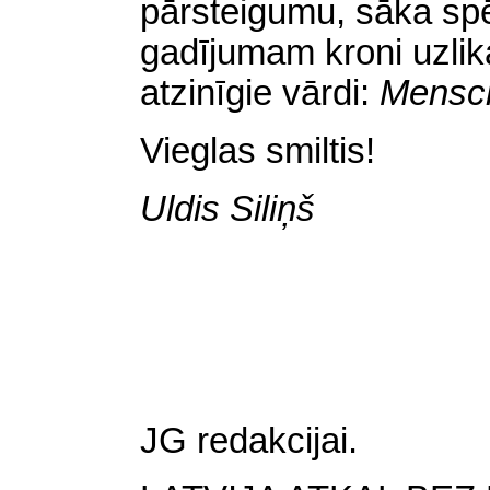
pārsteigumu, sāka spē
gadījumam kroni uzlik
atzinīgie vārdi:
Mensch
Vieglas smiltis!
Uldis Siliņš
JG redakcijai.