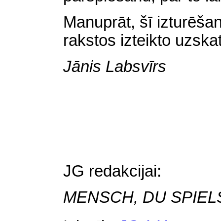
Manuprāt, šī izturēša
rakstos izteikto uzska
Jānis Labsvīrs
JG redakcijai:
MENSCH
, DU SPIE