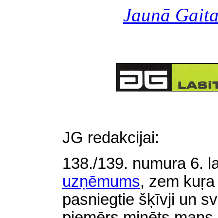
Jaunā Gait
JG redakcijai:
138./139. numura 6. l
uzņēmums
, zem kuŗa 
pasniegtie šķīvji un 
piemērs minēts mans g