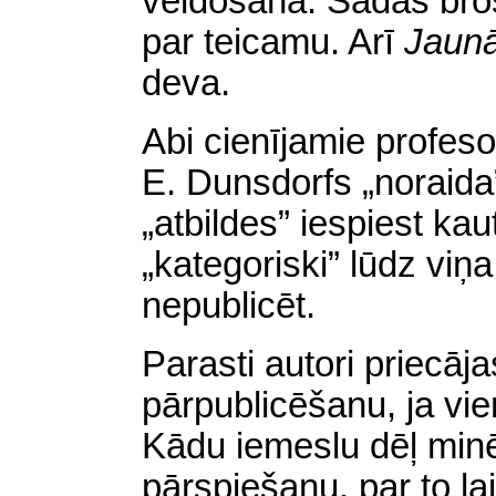
veidošanā. Šādas broš
par teicamu. Arī
Jaun
deva.
Abi cienījamie profeso
E. Dunsdorfs „noraida
„atbildes” iespiest kaut
„kategoriski” lūdz viņa
nepublicēt.
Parasti autori priecāja
pārpublicēšanu, ja vie
Kādu iemeslu dēļ minēt
pārspiešanu, par to lai 