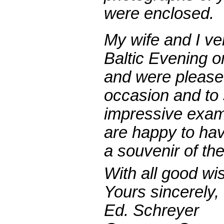
were
enclosed
.
My
wife
and
I
ve
Baltic
Evening
o
and
were
pleas
occasion
and
to
impressive
exam
are
happy
to
ha
a
souvenir
of
th
With
all
good
wi
Yours
sincerely
,
Ed
.
Schreyer