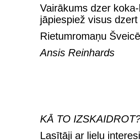
Vairākums dzer koka-k
jāpiespiež visus dzer
Rietumromaņu Šveic
Ansis Reinhards
KĀ TO IZSKAIDROT
Lasītāji ar lielu inte