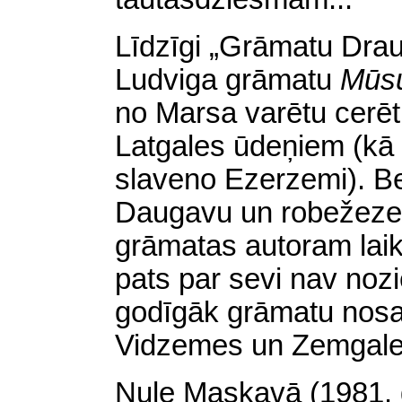
Līdzīgi „Grāmatu Dra
Ludviga grāmatu
Mūsu
no Marsa varētu cerēt 
Latgales ūdeņiem (kā n
slaveno Ezerzemi).
B
Daugavu un robežezer
grāmatas autoram laik
pats par sevi nav nozi
godīgāk grāmatu nosa
Vidzemes un Zemgale
Nule Maskavā
(
1981. 