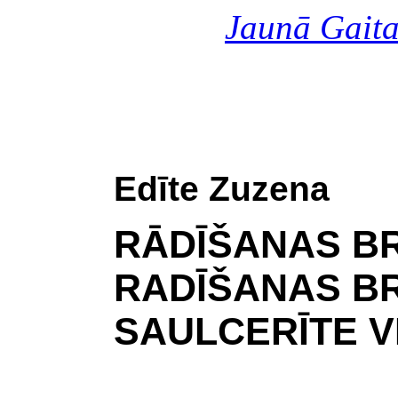
Jaunā Gait
Edīte Zuzena
RĀDĪŠANAS B
RADĪŠANAS BR
SAULCERĪTE V