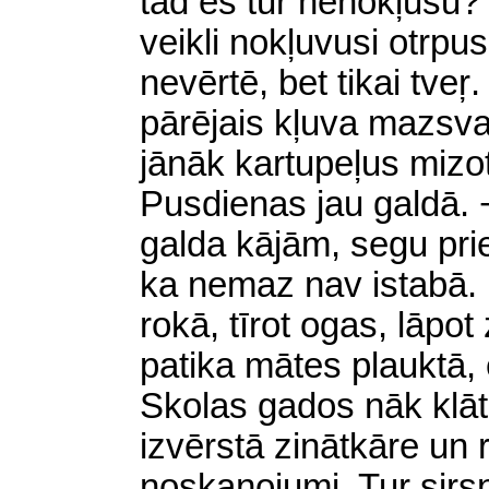
tad es tur nenokļūšu?
veikli nokļuvusi otrpu
nevērtē, bet tikai tve
pārējais kļuva mazsvar
jānāk kartupeļus mizot.
Pusdienas jau galdā. 
galda kājām, segu prie
ka nemaz nav istabā. E
rokā, tīrot ogas, lāp
patika mātes plauktā, e
Skolas gados nāk klāt
izvērstā zinātkāre un
noskaņojumi. Tur sirs