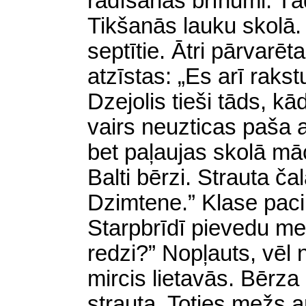
radīšanas brīnumi. Tād
Tikšanās lauku skolā
septītie. Ātri pārvarē
atzīstas: „Es arī rakst
Dzejolis tieši tāds, kā
vairs neuzticas paša
bet paļaujas skolā mā
Balti bērzi. Strauta č
Dzimtene.” Klase paci
Starpbrīdī pievedu mei
redzi?” Nopļauts, vēl 
mircis lietavās. Bērz
strauta. Toties mežs a