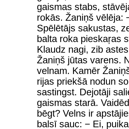
gaismas stabs, stāvē
rokās. Žaniņš vēlēja: 
Spēlētājs sakustas, ze
balta roka pieskaŗas st
Klaudz nagi, zib aste
Žaniņš jūtas varens. 
velnam. Kamēr Žaniņš m
rijas priekšā nodun so
sastingst. Dejotāji sa
gaismas starā. Vaidē
bēgt? Velns ir apstāji
balsī sauc: − Ei, puika