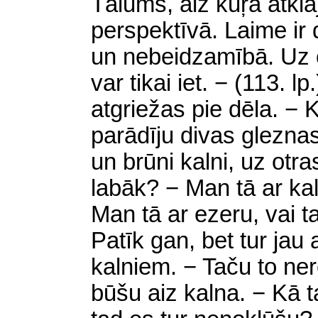
Tālums, aiz kuŗa atklā
perspektīvā. Laime ir 
un nebeidzamībā. Uz c
var tikai iet. − (113. lp
atgriežas pie dēla. − K
parādīju divas gleznas
un brūni kalni, uz otra
labāk? − Man tā ar ka
Man tā ar ezeru, vai t
Patīk gan, bet tur jau a
kalniem. − Taču to ner
būšu aiz kalna. − Kā t