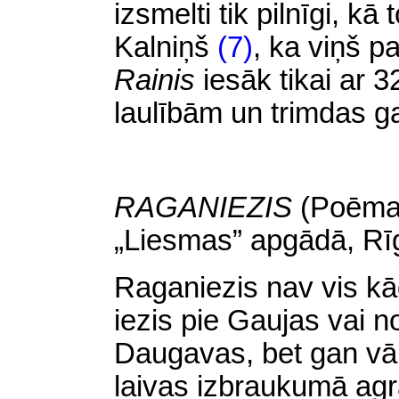
izsmelti tik pilnīgi, k
Kalniņš
(7)
,
ka viņš pa
Rainis
iesāk tikai ar 
laulībām un trimdas g
RAGANIEZIS
(Poēma
„Liesmas” apgādā, Rī
Raganiezis nav vis kā
iezis pie Gaujas vai n
Daugavas, bet gan vār
laivas izbraukumā agr