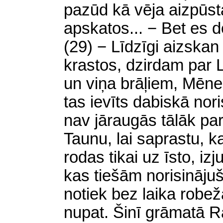
pazūd kā vēja aizpūsta
apskatos... − Bet es do
(29) − Līdzīgi aizskan
krastos, dzirdam par 
un viņa brāļiem, Mēnes
tas ievīts dabiskā nor
nav jāraugās tālāk pa
Taunu, lai saprastu, 
rodas tikai uz īsto, iz
kas tiešām norisināju
notiek bez laika robež
nupat. Šinī grāmatā 