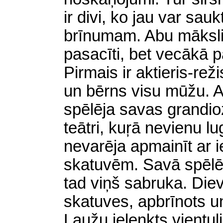
ir divi, ko jau var sa
brīnumam. Abu māksli
pasacīti, bet vecākā 
Pirmais ir aktieris-rež
un bērns visu mūžu. A
spēlēja savas grandioz
teātri, kuŗā nevienu l
nevarēja apmainīt ar 
skatuvēm. Savā spēlē
tad viņš sabruka. Diev
skatuves, apbrīnots u
Ļaužu ielenkts vientulis