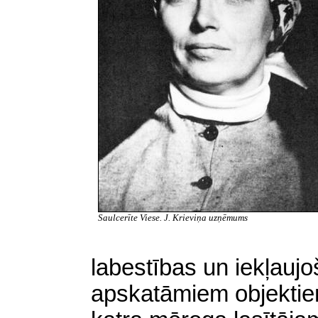
Saulcerīte Viese. J. Krieviņa uzņēmums
labestības un iekļaujo
apskatāmiem objektiem