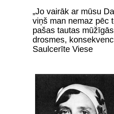
„Jo vairāk ar mūsu Dai
viņš man nemaz pēc t
pašas tautas mūžīgās
drosmes, konsekvence
Saulcerīte Viese