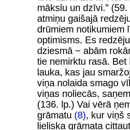
mākslu un dzīvi.” (59.
atmiņu gaišajā redzēj
drūmiem notikumiem līs
optimisms. Es redzēju:
dziesmā − abām rokām 
tie nemirktu rasā.
Bet
lauka, kas jau smaržo
viņa nolaida smago vīl
viņas noliecās, saņe
(136. lp.) Vai vērā ņe
grāmatu
(8)
,
kur viņš 
lieliska grāmata citta