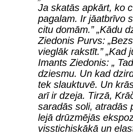
Ja skatās apkārt, ko cit
pagalam. Ir jāatbrīvo 
citu domām.” „Kādu dz
Ziedonis Purvs: „Bezs
vieglāk rakstīt.” „Kad 
Imants Ziedonis: „ Ta
dziesmu. Un kad dzird
tek slauktuvē. Un krā
arī ir dzeja. Tirzā, Kr
saradās soli, atradās 
lejā drūzmējās ekspozī
visstichiskākā un ela