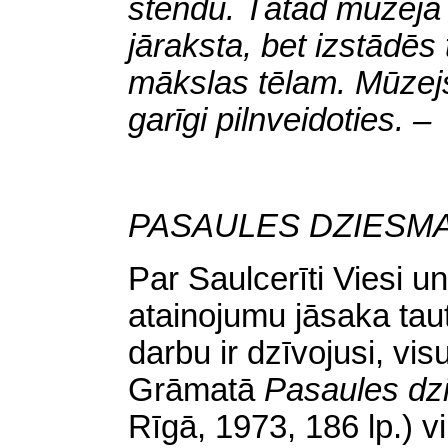
stendu. Tātad mūzeja 
jāraksta, bet izstādēs 
mākslas tēlam. Mūzejs
garīgi pilnveidoties. –
PASAULES DZIESM
Par Saulcerīti Viesi u
atainojumu jāsaka tau
darbu ir dzīvojusi, vi
Grāmatā
Pasaules d
Rīgā, 1973, 186 lp.) 