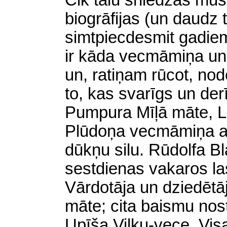
Cik tālu sniedzas mūs
biogrāfijas (un daudz 
simtpiecdesmit gadiem
ir kāda vecmāmiņa un
un, ratiņam rūcot, no
to, kas svarīgs un de
Pumpura Mīļā māte, Lā
Plūdoņa vecmāmiņa ar
dūkņu silu. Rūdolfa 
sestdienas vakaros lasa
Vārdotāja un dziedēt
māte; cita baismu nos
Upīša Vilku-vece. Vis