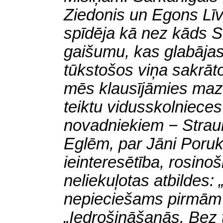
Ziedonis un Egons Līv
spīdēja kā nez kāds So
gaišumu, kas glabājas
tūkstošos viņa sakrā
mēs klausījāmies mazli
teiktu vidusskolnieces
novadniekiem − Straum
Eglēm, par Jāni Poruk
ieinteresētība, rosinoši
neliekuļotas atbildes
nepieciešams pirmām
„Iedrošināšanās. Bez 