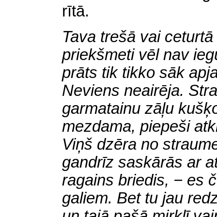
rītā.
Tava trešā vai ceturtā
priekšmeti vēl nav ieg
prāts tik tikko sāk apj
Neviens neairēja. Str
garmatainu zāļu kušķo
mezdama, piepeši atk
Viņš dzēra no straume
gandrīz saskārās ar a
ragains briedis, − es 
galiem. Bet tu jau red
un tajā pašā mirklī va