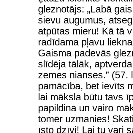
gleznotājs: „Labā gais
sievu augumus, atseg
atpūtas mieru! Kā tā v
radīdama pļavu liekn
Gaisma padevās glezn
slīdēja tālāk, aptver
zemes nianses.” (57. 
pamācība, bet ievīts 
lai māksla būtu tavs 
papildina un vairo mā
tomēr uzmanies! Skati
īsto dzīvi! Lai tu vari