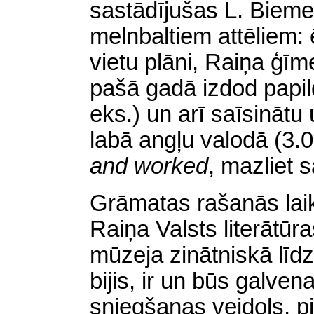
sastādījušas L. Biemel
melnbaltiem attēliem: ē
vietu plāni, Raiņa ģīm
pašā gadā izdod papild
eks.) un arī saīsinātu 
labā angļu valodā (3.
and worked
,
mazliet 
Grāmatas rašanās laikā
Raiņa Valsts literātū
mūzeja zinātniskā līdz
bijis, ir un būs galven
sniegšanas veidols, p