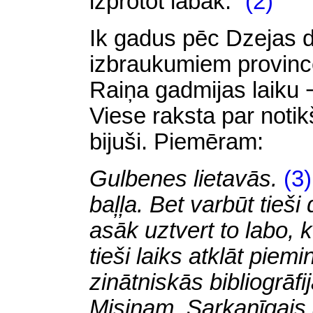
izprotot labāk.
”
(2)
Ik gadus pēc Dzejas di
izbraukumiem provincē
Raiņa gadmijas laiku 
Viese raksta par noti
bijuši. Piemēram:
Gulbenes lietavās.
(3)
baļļa. Bet varbūt tieš
asāk uztvert to labo, 
tieši laiks atklāt piemi
zinātniskās bibliogrāf
Misiņam. Sarkanīgais