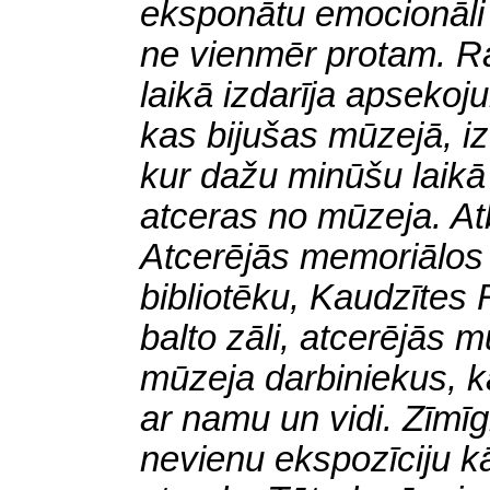
eksponātu emocionāli 
ne vienmēr protam. Ra
laikā izdarīja apseko
kas bijušas mūzejā, iz
kur dažu minūšu laikā 
atceras no mūzeja. Atb
Atcerējās memoriālos
bibliotēku, Kaudzītes R
balto zāli, atcerējās 
mūzeja darbiniekus, k
ar namu un vidi. Zīmīg
nevienu ekspozīciju kā