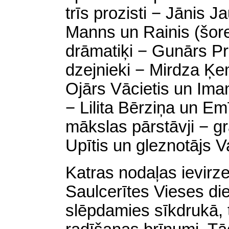
trīs prozisti − Jānis 
Manns un Rainis (šorei
drāmatiķi − Gunārs Pr
dzejnieki − Mirdza Ķe
Ojārs Vācietis un Iman
− Lilita Bērziņa un Emī
mākslas pārstāvji − gr
Upītis un gleznotājs V
Katras nodaļas ievirzei
Saulcerītes Vieses di
slēpdamies sīkdrukā, t