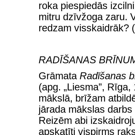
roka piespiedās izciln
mitru dzīvžoga zaru. 
redzam visskaidrāk? (1
RADĪŠANAS BRĪNU
Grāmata
Radīšanas b
(apg. „Liesma”, Rīga, 
mākslā, brīžam atbild
jārada mākslas darbs 
Reizēm abi izskaidroju
apskatīti vispirms raks