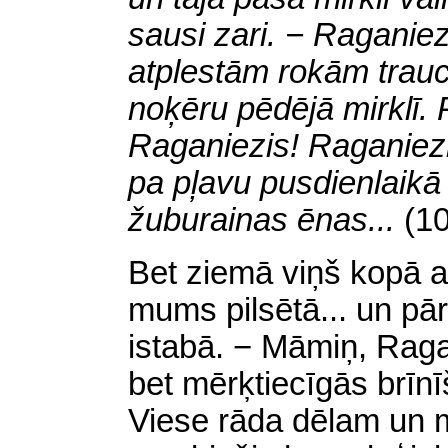
sausi zari. − Raganiez
atplestām rokām trauci
noķēru pēdējā mirklī.
Raganiezis! Raganiezis
pa pļavu pusdienlaikā
žuburainas ēnas...
(10
Bet ziemā viņš kopā a
mums pilsētā... un pār
istabā. − Māmiņ, Ragan
bet mērķtiecīgās brīn
Viese rāda dēlam un 