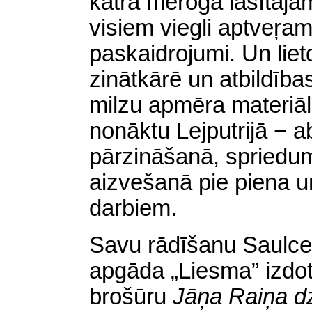
katra mēroga lasītājam
visiem viegli aptveŗam
paskaidrojumi. Un lie
zinātkārē un atbildības
milzu apmēra materiālu
nonāktu Lejputrijā − a
pārzināšanā, spriedu
aizvešanā pie piena 
darbiem.
Savu rādīšanu Saulcer
apgāda „Liesma” izdot
brošūru
Jāņa Raiņa d