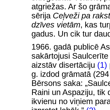
atgriežas. Ar šo grāma
sērija
Ceļveži pa raks
dzīves vietām
,
kas tur
gadus. Un cik tur dau
1966. gadā publicē A
sakārtojusi Saulcerīte
aizstāv disertāciju
(1)
g. izdod grāmatā (294 
Bērsons saka: „Saulce
Raini un Aspaziju, tik 
ikvienu no viņiem para