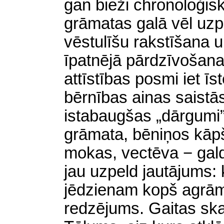
gan bieži chronoloģisk
grāmatas galā vēl uzp
vēstulīšu rakstīšana 
īpatnējā pārdzīvošana
attīstības posmi iet ī
bērnības ainas saistā
istabaugšas „dārgumi”
grāmata, bēniņos kāp
mokas, vectēva − galdn
jau uzpeld jautājums:
jēdzienam kopš agrām 
redzējums. Gaitas ska