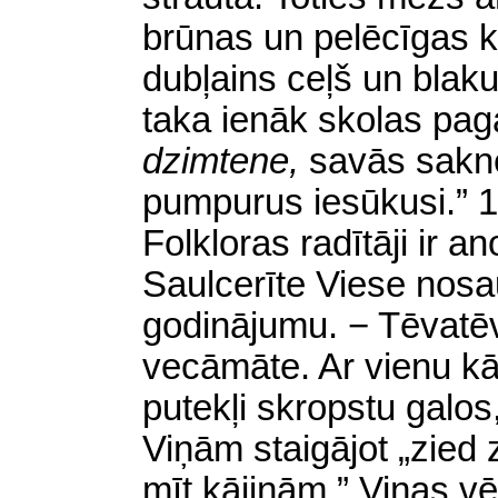
brūnas un pelēcīgas k
dubļains ceļš un blaku
taka ienāk skolas pa
dzimtene,
savās sakn
pumpurus iesūkusi.” 11
Folkloras radītāji ir 
Saulcerīte Viese nos
godinājumu. − Tēvat
vecāmāte. Ar vienu kāj
putekļi skropstu galos
Viņām staigājot „zied z
mīt kājiņām.” Viņas vē