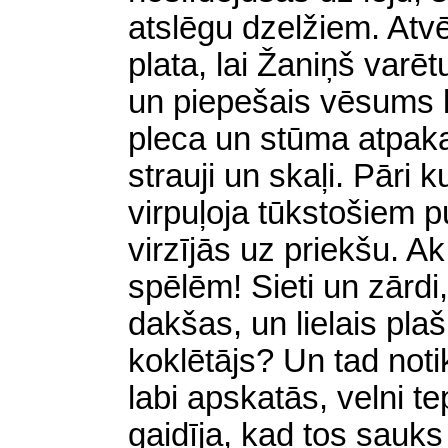
atslēgu dzelžiem. Atv
plata, lai Žaniņš varē
un piepešais vēsums 
pleca un stūma atpakaļ
strauji un skaļi. Pāri 
virpuļoja tūkstošiem p
virzījās uz priekšu. Ak
spēlēm! Sieti un zārdi,
dakšas, un lielais pla
koklētājs? Un tad noti
labi apskatās, velni te
gaidīja, kad tos sauks