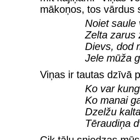
mākoņos, tos vārdus 
Noiet saule
Zelta zarus
Dievs, dod 
Jele mūža g
Viņas ir tautas dzīvā 
Ko var kung
Ko manai ga
Dzelžu kalt
Tēraudiņa dv