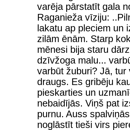
varēja pārstatīt gala 
Raganieža vīziju:
.
.Pi
lakatu ap pleciem un i
zilām ēnām. Starp kok
mēnesi bija staru dārz
dzīvžoga malu... varbū
varbūt žuburi? Jā, tur
draugs. Es gribēju ka
pieskarties un uzmanīg
nebaidījās. Viņš pat iz
purnu. Auss spalviņās 
noglāstīt tieši virs pi