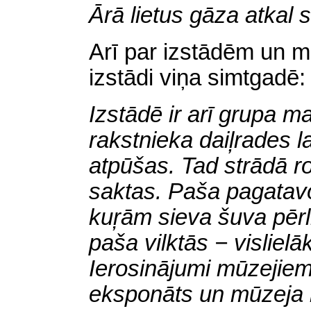
Ārā lietus gāza atkal 
Arī par izstādēm un 
izstādi viņa simtgadē
Izstādē ir arī grupa ma
rakstnieka daiļrades l
atpūšas. Tad strādā r
saktas. Paša pagatavo
kuŗām sieva šuva pērlī
paša vilktās − vislielā
Ierosinājumi mūzejie
eksponāts un mūzeja 