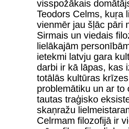
visspožākais domātājs 
Teodors Celms, kuŗa l
vienmēr jau šļāc pār
Sirmais un viedais fil
lielākajām personībām
ietekmi latvju gara ku
darbi ir kā lāpas, kas
totālās kultūras krīze
problemātiku un ar to 
tautas traģisko eksiste
skaņražu lielmeistara
Celrmam filozofijā ir v