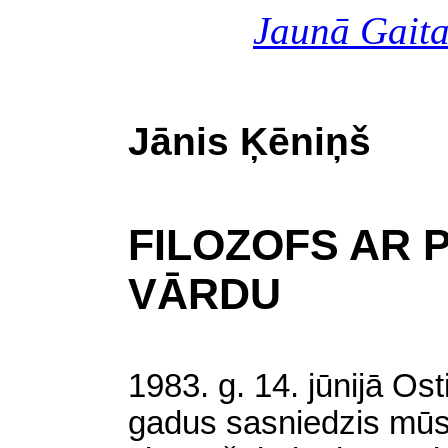
Jaunā Gait
Jānis Ķēniņš
FILOZOFS AR 
VĀRDU
1983. g. 14. jūnijā Os
gadus sasniedzis mū