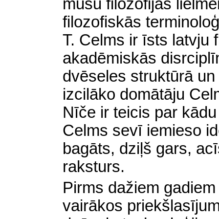
mūsu filozofijas lielmei
filozofiskās terminoloģ
T. Celms ir īsts latvju 
akadēmiskās disrciplīn
dvēseles struktūrā un
izcilāko domātāju Celm
Nīče ir teicis par kādu
Celms sevī iemieso ide
bagāts, dziļš gars, ac
raksturs.
Pirms dažiem gadiem 
vairākos priekšlasīju