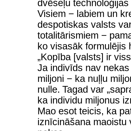
dvēseļu technoloģijas 
Visiem − labiem un kr
despotiskas valsts va
totalitārismiem − pama
ko visasāk formulējis h
„Kopība [valsts] ir vis
Ja indivīds nav nekas −
miljoni − ka nuļļu miljo
nulle. Tagad var „sapra
ka individu miljonus iz
Mao esot teicis, ka pa
iznīcināšana maoistu