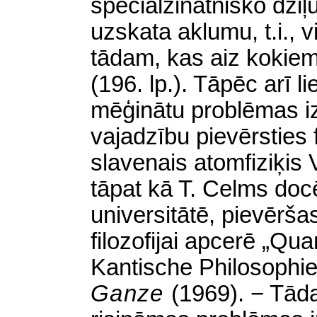
speciālzinātnisko dzi
uzskata aklumu, t.i., v
tādam, kas aiz kokie
(196. lp.). Tāpēc arī lie
mēģinātu problēmas iz
vajadzību pievērsties f
slavenais atomfiziķis
tāpat kā T. Celms doc
universitātē, pievēršas
filozofijai apcerē „Q
Kantische Philosophi
Ganze
(1969). − Tādas