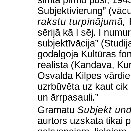
simta pirmo pusi, 1943
Subjektivierung”
(
vācu
rakstu turpinājumā,
sērijā kā I sēj. I numu
subjektīvācija” (Studij
godalgoja Kultūras fon
reālista (Kandavā, K
Osvalda Kilpes vārdie
uzrbūvēta uz kaut cik 
un ārrpasauli.”
Grāmatu
Subjekt und
aurtors uzskata tikai 