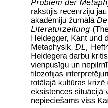
Problem der Metap
rakstījis recenrziju ja
akadēmiju žurnālā
De
Literaturzeitung
(The
Heidegger, Kant und 
Metaphysik,
DL,
Heft
Heidegera darbu kritis
vienpusīgu un nepilrnī
filozofijas interpretē
totālajā kultūras krizē
eksistences situācijā v
nepieciešams viss Ka