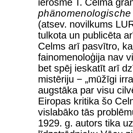
ierosmē T. Celma gr
phänomenologische 
(atsev. novilkums LUR
tulkota un publicēta a
Celms arī pasvītro, ka 
fainomenoloģija nav v
bet spēj ieskatīt arī d
mistēriju − „mūžīgi irra
augstāka par visu cil
Eiropas kritika šo Ce
vislabāko tās problē
1929. g. autors tika u