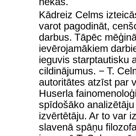
nekas.
Kādreiz Celms izteicās
varot pagodināt, cenšo
darbus. Tāpēc mēģinā
ievērojamākiem darbie
ieguvis starptautisku 
cildinājumus. − T. Celm
autoritātes atzīst par v
Huserla fainomenoloģis
spīdošāko analizētāju 
izvērtētāju. Ar to var i
slavenā spāņu filozof