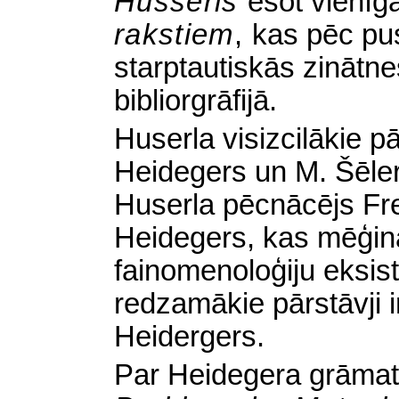
Husserls
esot vienī
rakstiem
,
kas pēc pu
starptautiskās zinātnes
bibliorgrāfijā.
Huserla visizcilākie pā
Heidegers un M. Šēler
Huserla pēcnācējs Fre
Heidegers, kas mēģinā
fainomenoloģiju eksist
redzamākie pārstāvji 
Heidergers.
Par Heidegera grāma