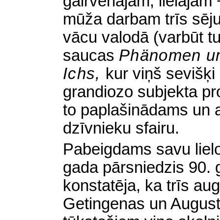
galrvenajam, lielajam
mūža darbam trīs sēju
vācu valodā (varbūt tu
saucas
Phänomen und
Ichs,
kur viņš sevišķi
grandiozo subjekta pro
to paplašinādams un a
dzīvnieku sfairu.
Pabeigdams savu liel
gada pārsniedzis 90. g
konstatēja, ka trīs au
Getingenas un August