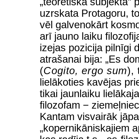
„teorētiskā subjekta” 
uzrskata Protagoru, tom
vēl galvenokārt kosmo
arī jauno laiku filozof
izejas pozicija pilnīgi
atrašanai bija: „Es do
(
Cogito, ergo sum
),
lielākoties kavējas p
tikai jaunlaiku lielāka
filozofam − ziemeļniec
Kantam visvairāk jāpa
„kopernikāniskajiem ap