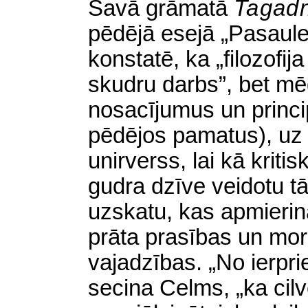
Savā grāmatā
Tagad
pēdējā esejā „Pasaul
konstatē, ka „filozofi
skudru darbs”, bet mēģ
nosacījumus un princi
pēdējos pamatus), uz 
unirverss, lai kā kriti
gudra dzīve veidotu t
uzskatu, kas apmierin
prāta prasības un morā
vajadzības. „No ierpri
secina Celms, „ka cil