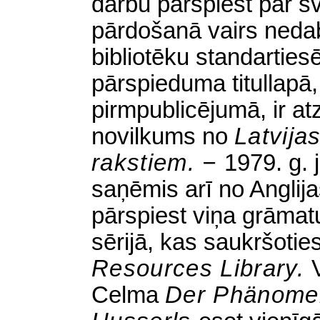
darbu pārspiest par sv
pārdošanā vairs neda
bibliotēku standarties
pārspieduma titullapā,
pirmpublicējumā, ir atz
novilkums no
Latvija
rakstiem. −
1979. g. 
saņēmis arī no Anglija
pārspiest viņa grāmatu 
sērijā, kas saukršotie
Resources Library.
Celma
Der Phänomen