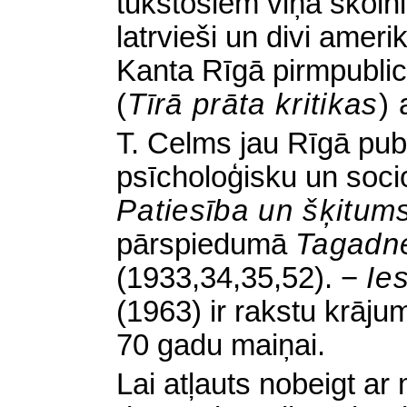
tūkstošiem viņa skolnie
latrvieši un divi amer
Kanta Rīgā pirmpublicē
(
Tīrā prāta kritikas
)
T. Celms jau Rīgā publi
psīcholoģisku un soci
Patiesība un šķitu
pārspiedumā
Tagadn
(1933,34,35,52). −
Ies
(1963) ir rakstu krāju
70 gadu maiņai.
Lai atļauts nobeigt ar