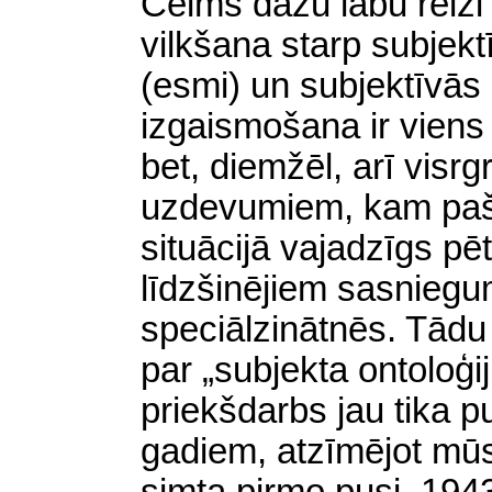
Celms dažu labu reizi 
vilkšana starp subjekt
(esmi) un subjektīvās 
izgaismošana ir viens
bet, diemžēl, arī visrg
uzdevumiem, kam pašrr
situācijā vajadzīgs pēt
līdzšinējiem sasniegum
speciālzinātnēs. Tād
par „subjekta ontoloģij
priekšdarbs jau tika p
gadiem, atzīmējot mūs