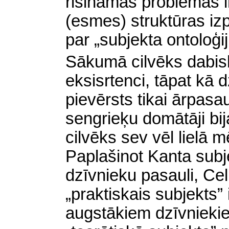
risināmas problēmas ir
(esmes) struktūras iz
par „subjekta ontoloģij
Sākumā cilvēks dabisk
eksisrtenci, tāpat kā d
pievērsts tikai ārpasa
sengrieķu domātāji bij
cilvēks sev vēl lielā m
Paplašinot Kanta sub
dzīvnieku pasauli, C
„praktiskais subjekts”
augstākiem dzīvniekie