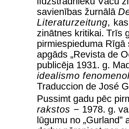
līdzstrādnieku Vācu
z
savienības žurnālā
De
Literaturzeitung
,
kas
zinātnes kritikai. Trīs
pirmiespieduma Rīgā
apgāds „Revista de O
publicēja 1931. g. Ma
idealismo fenomenol
Traduccion de José G
Pussimt gadu pēc pi
rakstos −
1978. g. v
lūgumu no „Gurland” 