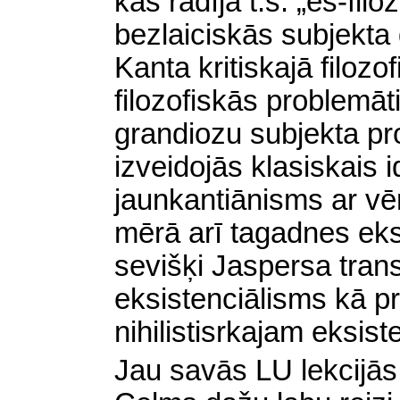
kas radīja t.s. „es-filoz
bezlaiciskās subjekta d
Kanta kritiskajā filozofi
filozofiskās problemāt
grandiozu subjekta pr
izveidojās klasiskais 
jaunkantiānisms ar vērt
mērā arī tagadnes eksi
sevišķi Jaspersa tran
eksistenciālisms kā p
nihilistisrkajam eksis
Jau savās LU lekcijās