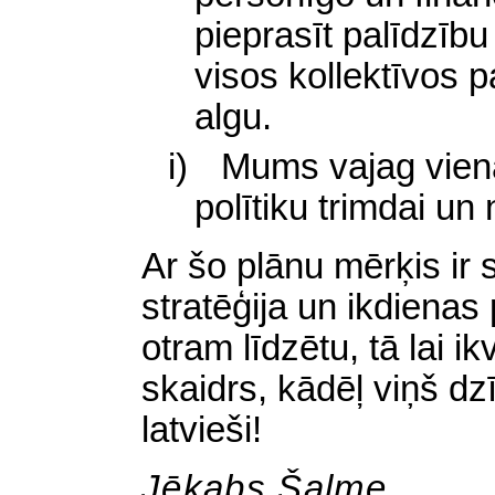
pieprasīt palīdzību
visos kollektīvos
algu.
i)
Mums vajag vienas
polītiku trimdai un 
Ar šo plānu mērķis ir s
stratēģija un ikdienas
otram līdzētu, tā lai i
skaidrs, kādēļ viņš dz
latvieši!
Jēkabs Šalme