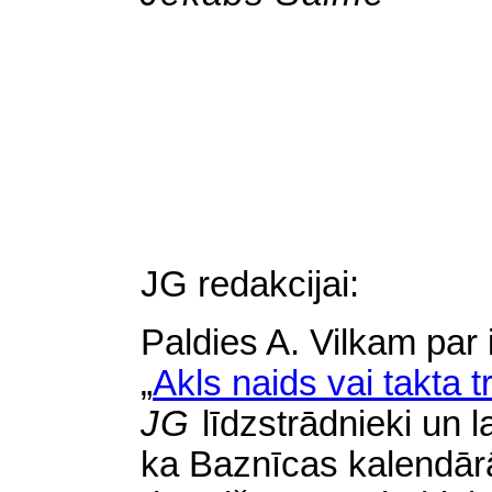
JG redakcijai:
Paldies
A. Vilkam par i
„
Akls naids vai takta 
JG
līdzstrādnieki un la
ka Baznīcas kalendārā 