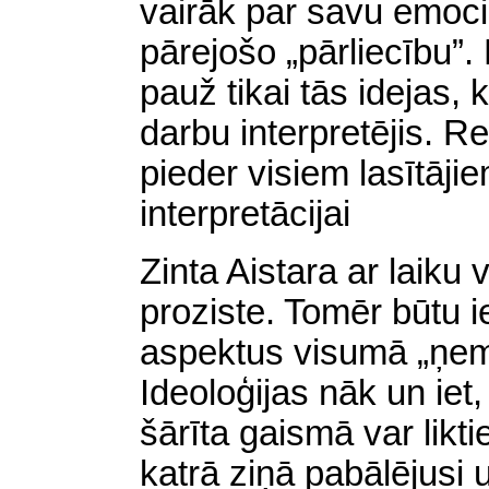
vairāk par savu emoci
pārejošo „pārliecību”.
pauž tikai tās idejas, 
darbu interpretējis. Re
pieder visiem lasītāji
interpretācijai
Zinta Aistara ar laiku 
proziste. Tomēr būtu 
aspektus visumā „ņem
Ideoloģijas nāk un iet
šārīta gaismā var likti
katrā ziņā pabālējusi 