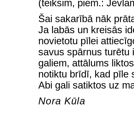
(teiksim, piem.: Jevla
Šai sakarībā nāk prāta
Ja labās un kreisās id
novietotu pīlei attiec
savus spārnus turētu 
galiem, attālums likto
notiktu brīdī, kad pīl
Abi gali satiktos uz ma
Nora Kūla