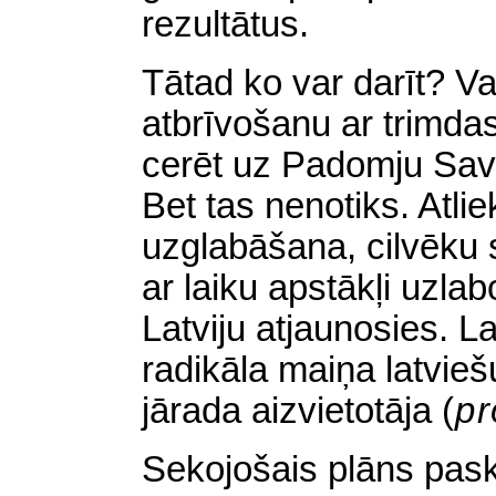
rezultātus.
Tātad ko var darīt? Va
atbrīvošanu ar trimdas
cerēt uz Padomju Sav
Bet tas nenotiks. Atlie
uzglabāšana, cilvēku 
ar laiku apstākļi uzla
Latviju atjaunosies. Lai
radikāla maiņa latvieš
jārada aizvietotāja
(
pr
Sekojošais plāns pas