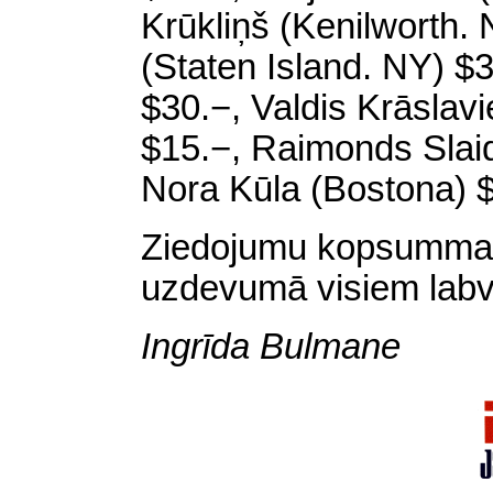
Krūkliņš
(
Kenilworth
.
(
Staten
Island
. NY) $3
$30.−, Valdis Krāslavie
$15.−, Raimonds Slaid
Nora Kūla (Bostona) $
Ziedojumu kopsumma
uzdevumā visiem labvē
Ingrīda
Bulmane