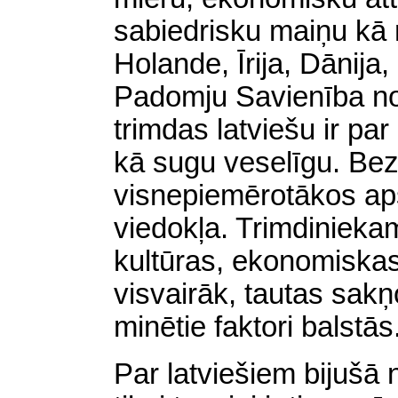
sabiedrisku maiņu kā
Holande, Īrija, Dānija, 
Padomju Savienība nol
trimdas latviešu ir par
kā sugu veselīgu.
Bez
visnepiemērotākos ap
viedokļa. Trimdiniek
kultūras, ekonomiskas
visvairāk, tautas sa
minētie faktori balstās
Par latviešiem bijušā n