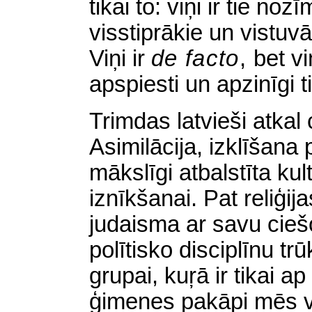
tikai to: viņi ir tie no
visstiprākie un vistu
Viņi ir
de facto
,
bet viņ
apspiesti un apzinīgi t
Trimdas latvieši atkal 
Asimilācija, izklīšana
mākslīgi atbalstīta kul
iznīkšanai. Pat reliģij
judaisma ar savu cieš
polītisko disciplīnu tr
grupai, kuŗā ir tikai 
ģimenes pakāpi mēs v