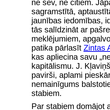
ne sev, ne citiem. Jāp
sagramstītā, aptaustī
jaunības iedomības, i
tās salīdzināt ar pašr
meklējumiem, apgalv
patika pārlasīt
Zintas 
kas apliecina savu „n
kapitālismu. J. Kļavi
pavirši, aplami pieskā
nemainīgums balstotie
stabiem.
Par stabiem domājot a