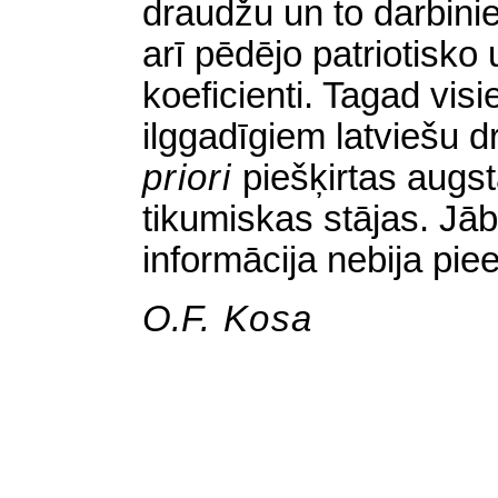
draudžu un to darbini
arī pēdējo patriotisko
koeficienti. Tagad vis
ilggadīgiem latviešu d
priori
piešķirtas augst
tikumiskas stājas. Jā
informācija nebija pi
O.
F. Kosa