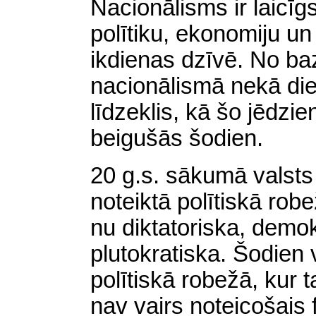
Nacionālisms ir laicīgs
polītiku, ekonomiju un
ikdienas dzīvē. No ba
nacionālismā nekā diev
līdzeklis, kā šo jēdzi
beigušās šodien.
20 g.s. sākumā valsts
noteiktā polītiskā robe
nu diktatoriska, demok
plutokratiska. Šodien 
polītiskā robežā, kur t
nav vairs noteicošais 