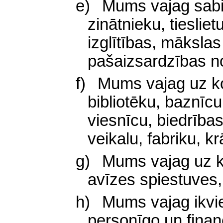
e)
Mums vajag sabi
zinātnieku, tiesliet
izglītības, māksla
pašaizsardzības n
f)
Mums vajag uz ko
bibliotēku, baznīcu
viesnīcu, biedrīb
veikalu, fabriku, k
g)
Mums vajag uz k
avīzes spiestuves
h)
Mums vajag ikvie
personīgo un financ