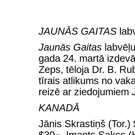
JAUNĀS GAITAS
lab
Jaunās Gaitas
labvēļ
gada 24. martā izdevā
Zeps
, tēloja Dr. B. R
tīrais atlikums no vak
reizē ar ziedojumiem
KANADĀ
Jānis Skrastiņš (
Tor
.)