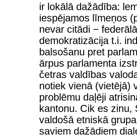
ir lokālā dažādība: l
iespējamos līmeņos (
nevar citādi − federālā
demokratizācija t.i. in
balsošanu pret parla
ārpus parlamenta izst
četras valdības valod
notiek vienā (vietējā)
problēmu daļēji atrisi
kantonu. Cik es zinu, 
valdošā etniskā grupa
saviem dažādiem diale