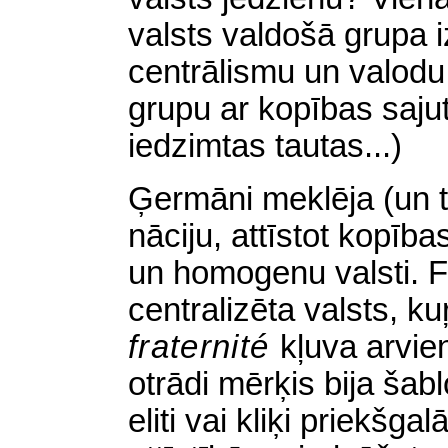
valsts valdošā grupa i
centrālismu un valodu
grupu ar kopības sajut
iedzimtas tautas...)
Ģermāni meklēja (un t
nāciju, attīstot kopība
un homogenu valsti. F
centralizēta valsts, 
fraternité
kļuva arvie
otrādi mērķis bija šab
eliti vai kliķi priekšga