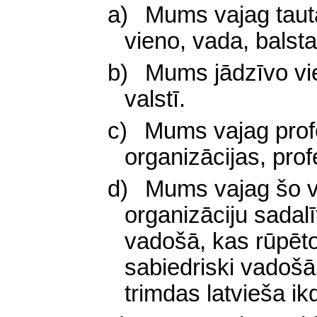
a)
Mums vajag taut
vieno, vada, balst
b)
Mums jādzīvo vie
valstī.
c)
Mums vajag profe
organizācijas, prof
d)
Mums vajag šo vi
organizāciju sadalīt
vadošā, kas rūpēto
sabiedriski vadošā
trimdas latvieša ik