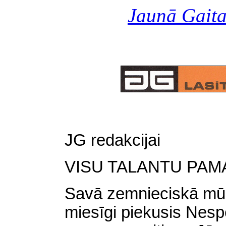
Jaunā Gait
JG redakcijai
VISU TALANTU PAM
Savā zemnieciskā mūž
miesīgi piekusis Nespē