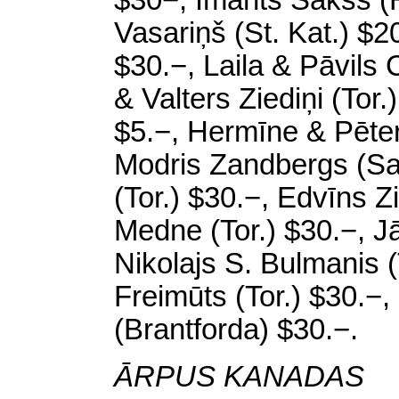
$30−, Imants
Sakss
(
Vasariņš
(
St.
Kat
.) $2
$30.−, Laila & Pāvils
& Valters Ziediņi (
Tor
.
$5.−, Hermīne & Pēter
Modris Zandbergs (
Sa
(
Tor
.) $30.−, Edvīns
Z
Medne (
Tor
.) $30.−, J
Nikolajs S.
Bulmanis
(
Freimūts
(
Tor
.) $30.−
(
Brantforda
) $30.−.
ĀRPUS KANADAS