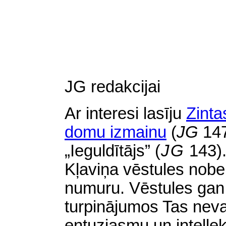
JG redakcijai
Ar interesi lasīju
Zinta
domu izmainu
(
JG
147
„Ieguldītājs”
(
JG
143).
Kļaviņa vēstules nob
numuru. Vēstules gan 
turpinājumos Tas nevaj
entuziasmu un intellek