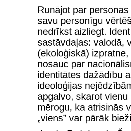
Runājot par personas t
savu personīgu vērtēš
nedrīkst aizliegt. Ident
sastāvdaļas: valodā, 
(ekoloģiskā) izpratne,
nosauc par nacionālis
identitātes dažādību 
ideoloģijas nejēdzībā
apgalvo, skarot vienu
mērogu, ka atrisinās 
„viens” var pārāk biež