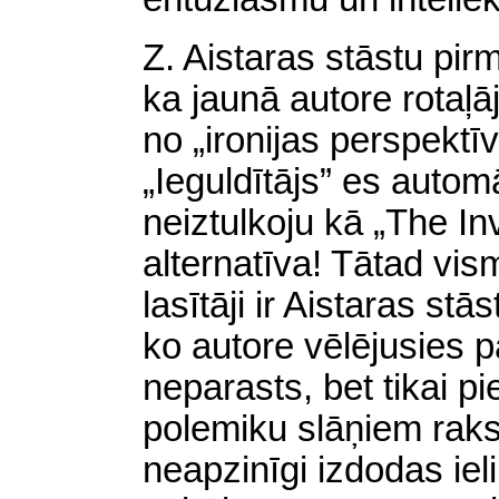
Z. Aistaras stāstu pirm
ka jaunā autore rotaļā
no „ironijas perspektīv
„Ieguldītājs” es autom
neiztulkoju kā „The Inv
alternatīva! Tātad vism
lasītāji ir Aistaras stā
ko autore vēlējusies 
neparasts, bet tikai p
polemiku slāņiem raks
neapzinīgi izdodas iel