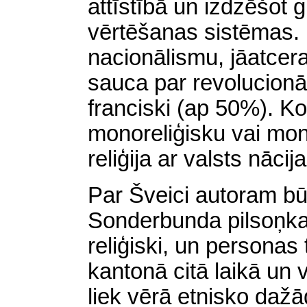
attīstībā un izdzēšot g
vērtēšanas sistēmas. 
nacionālismu, jāatcer
sauca par revolucionā
franciski (ap 50%). Ko 
monoreliģisku vai mon
reliģija ar valsts nācij
Par Šveici autoram bū
Sonderbunda pilsoņkaŗ
reliģiski, un personas 
kantonā citā laikā un
liek vērā etnisko daž