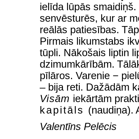
ielīda lūpās smaidiņš.
senvēsturēs, kur ar m
reālās patiesības. Tāp
Pirmais likumstabs ik
tūpli. Nākošais liptin 
dzimumkārībām. Tālāk
pīlāros. Varenie − pie
– bija reti. Dažādām 
Visām
iekārtām prak
kapitāls
(naudiņa)
.
Valentīns Pelēcis