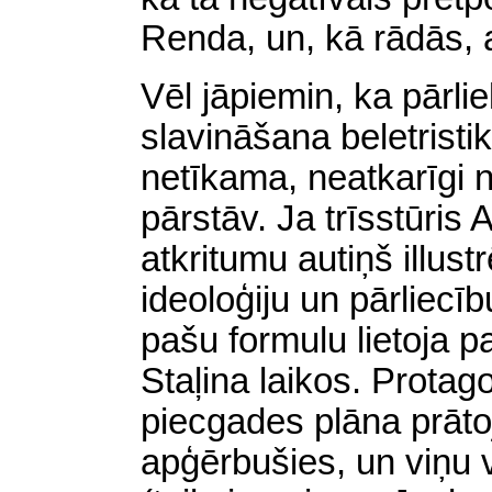
Renda, un, kā rādās, a
Vēl jāpiemin, ka pārlie
slavināšana beletristik
netīkama, neatkarīgi n
pārstāv. Ja trīsstūris
atkritumu autiņš illust
ideoloģiju un pārliecīb
pašu formulu lietoja pa
Staļina laikos. Protag
piecgades plāna prāto
apģērbušies, un viņu v