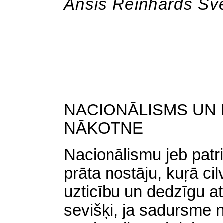
Ansis Reinhards Šv
NACIONĀLISMS UN 
NĀKOTNE
Nacionālismu jeb patri
prāta nostāju, kuŗā cil
uzticību un dedzīgu atb
sevišķi, ja sadursme n