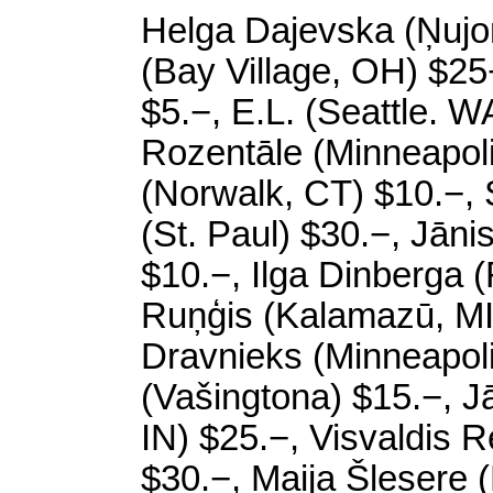
Helga Dajevska (Ņujor
(
Bay
Village
, OH) $25
$5.−, E.L. (
Seattle
. W
Rozentāle (
Minneapol
(
Norwalk
, CT) $10.−, 
(
St. Paul) $30.−, Jāni
$10.−, Ilga
Dinberga
(
Ruņģis (
Kalamazū
, M
Dravnieks (
Minneapol
(Vašingtona) $15.−, Jā
IN) $25.−, Visvaldis
R
$30.−, Maija Šlesere 