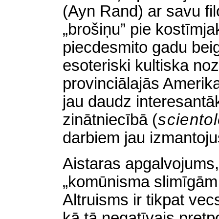
(Ayn Rand) ar savu fil
„brošiņu” pie kostīmj
piecdesmito gadu beigā
esoteriski kultiska no
provinciālajās Amerika
jau daudz interesantāk
zinātniecībā
(
sciento
darbiem jau izmantoju
Aistaras apgalvojums, 
„komūnisma slimīgām
Altruisms ir tikpat vec
kā tā negatīvais pret