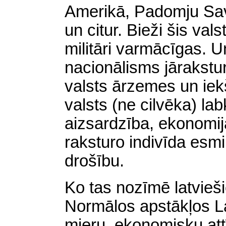
Amerikā, Padomju Savi
un citur. Bieži
šis valst
militāri varmācīgas. 
nacionālisms jārakstur
valsts ārzemes un iek
valsts (ne cilvēka) lab
aizsardzība, ekonomija
raksturo indivīda esmi;
drošību.
Ko tas nozīmē latvieši
Normālos apstākļos La
mieru, ekonomisku attī