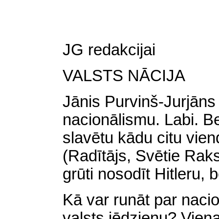
JG redakcijai
VALSTS NĀCIJA
Jānis Purvinš-Jurjān
nacionālismu. Labi. Bet 
slavētu kādu citu vien
(Radītājs, Svētie Rakst
grūti nosodīt Hitleru, 
Kā var runāt par naci
valsts jēdzienu? Vienas