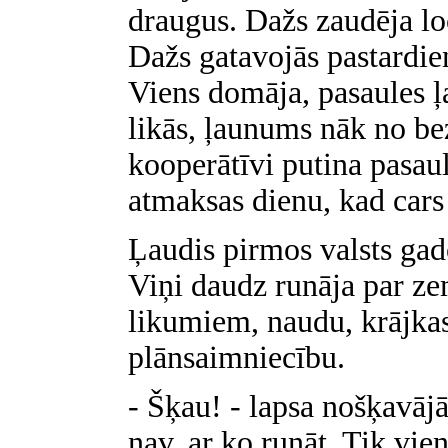
draugus. Dažs zaudēja lo
Dažs gatavojās pastardie
Viens domāja, pasaules ļ
likās, ļaunums nāk no bez
kooperātīvi putina pasaul
atmaksas dienu, kad cars
Ļaudis pirmos valsts gado
Viņi daudz runāja par ze
likumiem, naudu, krājka
plānsaimniecību.
- Šķau! - lapsa nošķavājā
nav, ar ko runāt. Tik vi