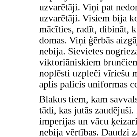
uzvarētāji. Viņi pat nedo
uzvarētāji. Visiem bija ko
mācīties, radīt, dibināt, 
domas. Viņi ģērbās aizgāj
nebija. Sievietes nogrie
viktoriāniskiem brunčie
noplēsti uzpleči vīriešu
aplis palicis uniformas c
Blakus tiem, kam savvalst
tādi, kas jutās zaudējuši.
imperijas un vācu ķeizar
nebija vērtības. Daudzi 