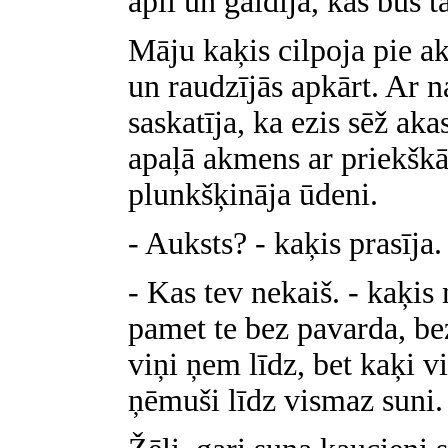
aplī un gaidīja, kas būs t
Māju kaķis cilpoja pie a
un raudzījās apkārt. Ar n
saskatīja, ka ezis sēž aka
apaļā akmens ar priekškā
plunkšķināja ūdeni.
- Auksts? - kaķis prasīja.
- Kas tev nekaiš. - kaķis
pamet te bez pavarda, be
viņi ņem līdz, bet kaķi v
ņēmuši līdz vismaz suni.