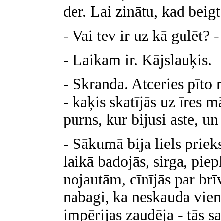
der. Lai zinātu, kad beigt
- Vai tev ir uz kā gulēt? 
- Laikam ir. Kājslauķis.
- Skranda. Atceries pīto 
- kaķis skatījās uz īres m
purns, kur bijusi aste, un 
- Sākumā bija liels priek
laikā badojās, sirga, piep
nojautām, cīnījās par brīv
nabagi, ka neskauda vien
impērijas zaudēja - tās s