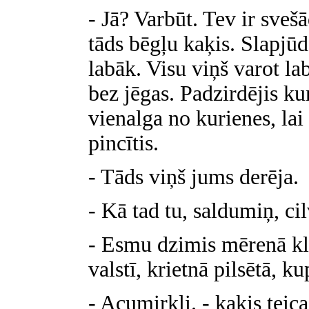
- Jā? Varbūt. Tev ir sveš
tāds bēgļu kaķis. Slapjūd
labāk. Visu viņš varot l
bez jēgas. Padzirdējis ku
vienalga no kurienes, la
pincītis.
- Tāds viņš jums derēja.
- Kā tad tu, saldumiņ, ci
- Esmu dzimis mērenā kli
valstī, krietnā pilsētā, k
- Acumirkli. - kaķis teica