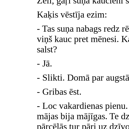
Žēli, gaŗi suņa kaucieni 
Kaķis vēstīja ezim:
- Tas suņa nabags redz rē
viņš kauc pret mēnesi. Ka
salst?
- Jā.
- Slikti. Domā par augst
- Gribas ēst.
- Loc vakardienas pienu. 
mājas bija mājīgas. Te dz
pārcēlās tur pāri uz dzīv