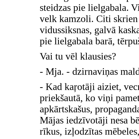
steidzas pie lielgabala. 
velk kamzoli. Citi skrien 
vidussiksnas, galvā kaska
pie lielgabala barā, tērp
Vai tu vēl klausies?
- Mja. - dzirnaviņas mald
- Kad kaŗotāji aiziet, v
priekšautā, ko viņi pamet
apkārtskašus, propaganda
Mājas iedzīvotāji nesa bē
rīkus, izļodzītas mēbeles