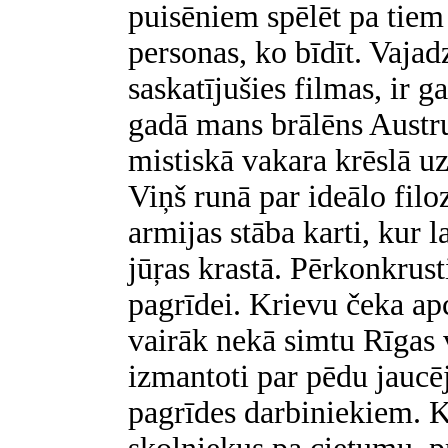
puisēniem spēlēt pa tiem 
personas, ko bīdīt. Vajadz
saskatījušies filmas, ir g
gadā mans brālēns Austr
mistiskā vakara krēslā uz
Viņš runā par ideālo filoz
armijas stāba karti, kur l
jūŗas krastā. Pērkonkrust
pagrīdei. Krievu čeka ap
vairāk nekā simtu Rīgas 
izmantoti par pēdu jaucēj
pagrīdes darbiniekiem. K