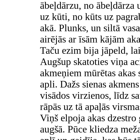
ābeļdārzu, no ābeļdārza 
uz kūti, no kūts uz pagra
akā. Plunks, un siltā vas
airējās ar īsām kājām aka
Taču ezim bija jāpeld, la
Augšup skatoties viņa ac
akmeņiem mūrētas akas s
apli. Dažs sienas akmens 
visādos virzienos, līdz 
rāpās uz tā apaļās virsma
Viņš elpoja akas dzestro
augšā. Pūce kliedza meža