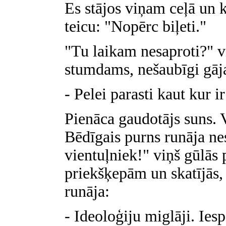
Es stājos viņam ceļā un 
teicu: "Nopērc biļeti."
"Tu laikam nesaproti?" vi
stumdams, nešaubīgi gāja
- Pelei parasti kaut kur i
Pienāca gaudotājs suns. V
Bēdīgais purns runāja nes
vientuļniek!" viņš gūlās 
priekšķepām un skatījās, 
runāja:
- Ideoloģiju miglāji. Ies