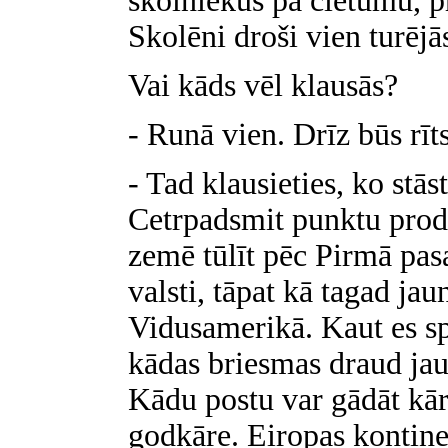
skolniekus pa cietumu, pr
Skolēni droši vien turēj
Vai kāds vēl klausās?
- Runā vien. Drīz būs rī
- Tad klausieties, ko stā
Cetrpadsmit punktu prod
zemē tūlīt pēc Pirmā pas
valsti, tāpat kā tagad jau
Vidusamerikā. Kaut es sp
kādas briesmas draud ja
Kādu postu var gādāt kār
godkāre. Eiropas kontine