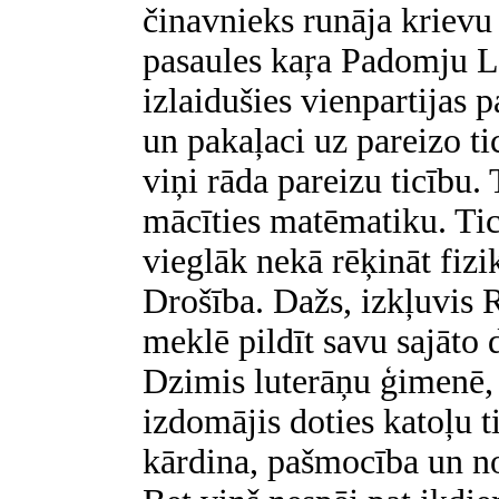
činavnieks runāja kriev
pasaules kaŗa Padomju La
izlaidušies vienpartijas 
un pakaļaci uz pareizo tic
viņi rāda pareizu ticību. 
mācīties matēmatiku. Tic
vieglāk nekā rēķināt fiz
Drošība. Dažs, izkļuvis 
meklē pildīt savu sajāto 
Dzimis luterāņu ģimenē, 
izdomājis doties katoļu t
kārdina, pašmocība un no