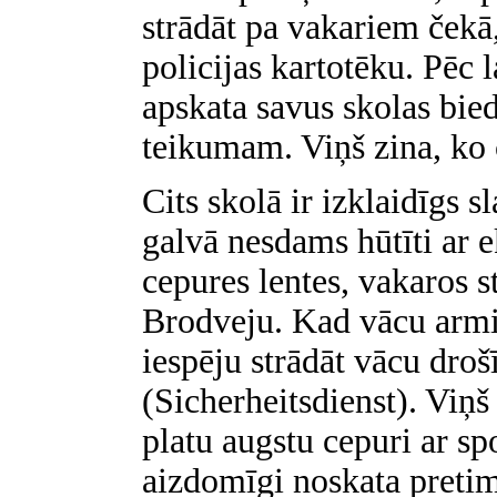
strādāt pa vakariem čekā,
policijas kartotēku. Pēc
apskata savus skolas bi
teikumam. Viņš zina, ko c
Cits skolā ir izklaidīgs s
galvā nesdams hūtīti ar e
cepures lentes, vakaros s
Brodveju. Kad vācu armij
iespēju strādāt vācu droš
(Sicherheitsdienst). Viņš
platu augstu cepuri ar sp
aizdomīgi noskata preti