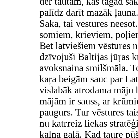
der tautām, kas tagad sāk
palīdz darīt mazāk ļauna
Saka, tai vēstures neeso
somiem, krieviem, poļiem
Bet latviešiem vēstures ne
dzīvojuši Baltijas jūŗas k
avoksnaina smilšmāla. T
kaŗa beigām sauc par Lat
vislabāk atrodama māju 
mājām ir sauss, ar krūm
paugurs. Tur vēstures tais
nu katrreiz liekas stratēģ
kalna galā. Kad taure pūš