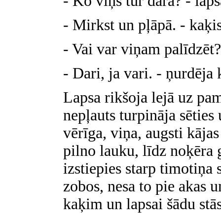
- Ko viņš tur dara? - laps
- Mirkst un pļāpā. - kaķis
- Vai var viņam palīdzēt? 
- Dari, ja vari. - ņurdēja 
Lapsa rikšoja lejā uz pa
nepļauts turpināja sēties 
vērīga, viņa, augsti kājas
pilno lauku, līdz noķēra 
izstiepies starp timotiņ
zobos, nesa to pie akas u
kaķim un lapsai šādu stās