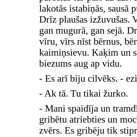
lakotās istabiņās, sausā 
Drīz plaušas izžuvušas. 
gan mugurā, gan sejā. Drīz
vīru, vīrs nīst bērnus, bē
kaimiņsievu. Kaķim un su
biezums aug ap vidu.
- Es arī biju cilvēks. - ezi
- Ak tā. Tu tikai žurko.
- Mani spaidīja un tramdīj
gribētu atriebties un mocī
zvērs. Es gribēju tik stip