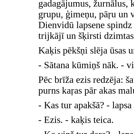
gadagājumus, žurnālus, k
grupu, ģimeņu, pāŗu un v
Dienvidū lapsene spindz 
trijkājī un šķirsti dzimta
Kaķis pēkšņi slēja ūsas un
- Sātana kūmiņš nāk. - vi
Pēc brīža ezis redzēja: ša
purns kaŗas pār akas mal
- Kas tur apakšā? - lapsa 
- Ezis. - kaķis teica.