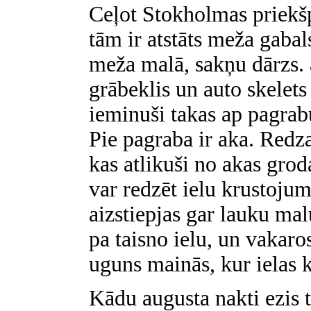
Ceļot Stokholmas priekšp
tām ir atstāts meža gabal
meža malā, sakņu dārzs. 
grābeklis un auto skelet
ieminuši takas ap pagrab
Pie pagraba ir aka. Redza
kas atlikuši no akas grod
var redzēt ielu krustojum
aizstiepjas gar lauku mal
pa taisno ielu, un vakaro
uguns mainās, kur ielas k
Kādu augusta nakti ezis t