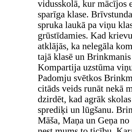
vidusskolā, kur mācījos e
sparīga klase. Brīvstund
spruka laukā pa viņu kla
grūstīdamies. Kad krievu
atklājās, ka nelegāla ko
tajā klasē un Brinkmanis
Kompartija uzstūma viņu
Padomju svētkos Brinkman
citāds veids runāt nekā m
dzirdēt, kad agrāk skola
sprediķi un lūgšanu. Brin
Māša, Maņa un Geņa no Bi
nest mums to ticību. Kaŗ