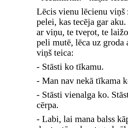
Lēcis vienu lēcienu viņš
pelei, kas tecēja gar aku.
ar viņu, te tveŗot, te lai
peli mutē, lēca uz groda 
viņš teica:
- Stāsti ko tīkamu.
- Man nav nekā tīkama ko
- Stāsti vienalga ko. Stās
cērpa.
- Labi, lai mana balss kā