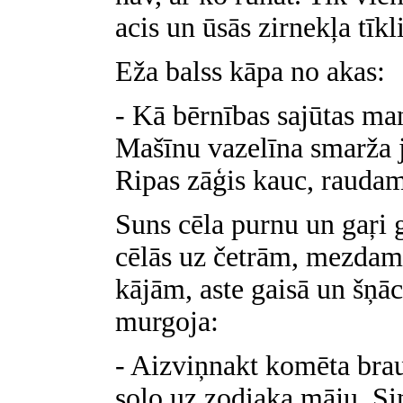
acis un ūsās zirnekļa tīkl
Eža balss kāpa no akas:
- Kā bērnības sajūtas ma
Mašīnu vazelīna smarža j
Ripas zāģis kauc, rauda
Suns cēla purnu un gaŗi
cēlās uz četrām, mezda
kājām, aste gaisā un šņāc
murgoja:
- Aizviņnakt komēta brauc
soļo uz zodiaka māju. Si