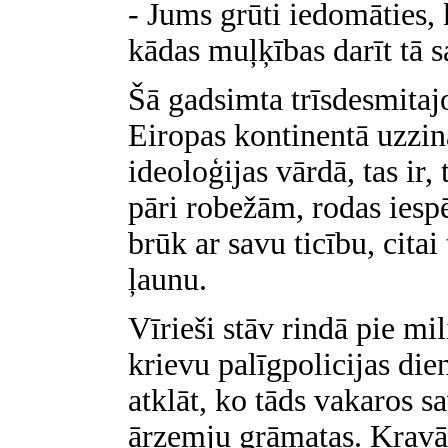
- Jums grūti iedomāties, k
kādas muļķības darīt tā s
Šā gadsimta trīsdesmitajo
Eiropas kontinentā uzzinā
ideoloģijas vārdā, tas ir,
pāri robežām, rodas iesp
brūk ar savu ticību, citai 
ļaunu.
Vīrieši stāv rindā pie mil
krievu palīgpolicijas di
atklāt, ko tāds vakaros sav
ārzemju grāmatas. Kravāt