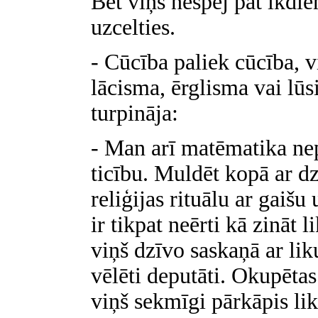
Bet viņš nespēj pat ikdien
uzcelties.
- Cūcība paliek cūcība, v
lācisma, ērglisma vai lūs
turpināja:
- Man arī matēmatika nepa
ticību. Muldēt kopā ar dz
reliģijas rituālu ar gaišu
ir tikpat neērti kā zināt 
viņš dzīvo saskaņā ar lik
vēlēti deputāti. Okupētas 
viņš sekmīgi pārkāpis li