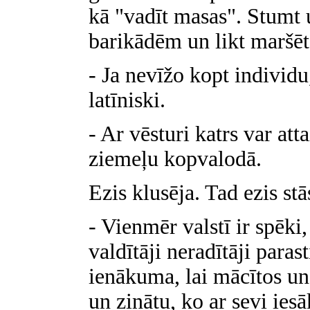
kā "vadīt masas". Stumt 
barikādēm un likt maršēt
- Ja nevīžo kopt individu,
latīniski.
- Ar vēsturi katrs var att
ziemeļu kopvalodā.
Ezis klusēja. Tad ezis stās
- Vienmēr valstī ir spēki,
valdītāji neradītāji parast
ienākuma, lai mācītos un p
un zinātu, ko ar sevi iesā