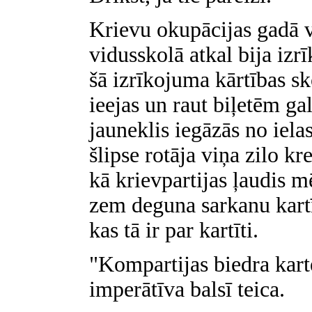
Krievu okupācijas gadā v
vidusskolā atkal bija izr
šā izrīkojuma kārtības sk
ieejas un raut biļetēm g
jauneklis iegāzās no iel
šlipse rotāja viņa zilo k
kā krievpartijas ļaudis 
zem deguna sarkanu kartīt
kas tā ir par kartīti.
"Kompartijas biedra karte
imperātīva balsī teica.