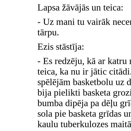
Lapsa žāvājās un teica:
- Uz mani tu vairāk nece
tārpu.
Ezis stāstīja:
- Es redzēju, kā ar katr
teica, ka nu ir jātic citā
spēlējām basketbolu uz d
bija pielikti basketa gro
bumba dipēja pa dēļu grī
sola pie basketa grīdas u
kaulu tuberkulozes maitā