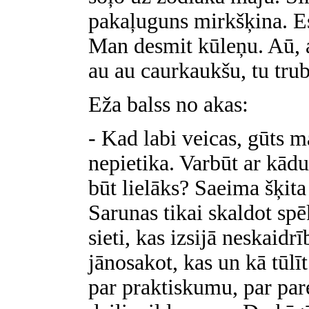
pakaļuguns mirkšķina. Es
Man desmit kūleņu. Aū, a
au au caurkaukšu, tu trubu
Eža balss no akas:
- Kad labi veicas, gūts m
nepietika. Varbūt ar kād
būt lielāks? Saeima šķit
Sarunas tikai skaldot sp
sieti, kas izsijā neskaid
jānosakot, kas un kā tūlī
par praktiskumu, par pare