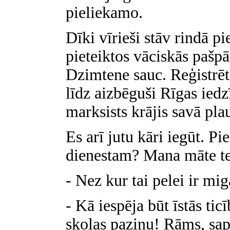
pieliekamo.
Dīki vīrieši stāv rindā p
pieteiktos vāciskās pašpā
Dzimtene sauc. Reģistrēt
līdz aizbēguši Rīgas iedz
marksists krājis savā pla
Es arī jutu kāri iegūt. Pi
dienestam? Mana māte tei
- Nez kur tai pelei ir miga
- Kā iespēja būt īstās ti
skolas paziņu! Rāms, sapņ