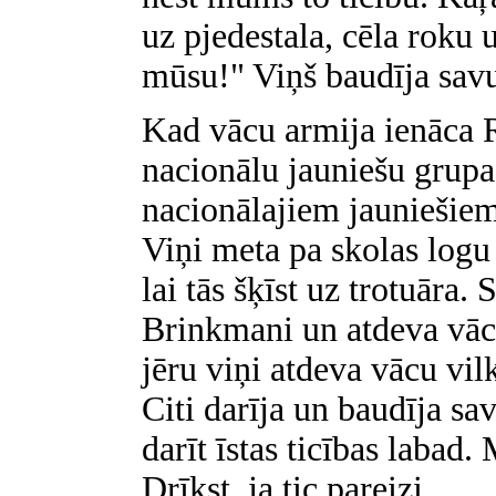
uz pjedestala, cēla roku 
mūsu!" Viņš baudīja sav
Kad vācu armija ienāca R
nacionālu jauniešu grupa
nacionālajiem jauniešiem b
Viņi meta pa skolas logu 
lai tās šķīst uz trotuāra.
Brinkmani un atdeva vāci
jēru viņi atdeva vācu vil
Citi darīja un baudīja sav
darīt īstas ticības labad.
Drīkst, ja tic pareizi.