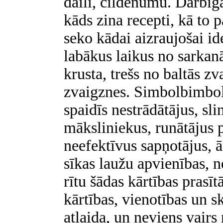
daili, cildenumu. Darbīgā
kāds zina recepti, kā to 
seko kādai aizraujošai id
labākus laikus no sarkanā
krusta, trešs no baltās zv
zvaigznes. Simbolbimboli
spaidīs nestrādātājus, s
māksliniekus, runātājus po
neefektīvus sapņotājus, 
sīkas laužu apvienības, 
rītu šādas kārtības prasīt
kārtības, vienotības un s
atlaida, un neviens vairs