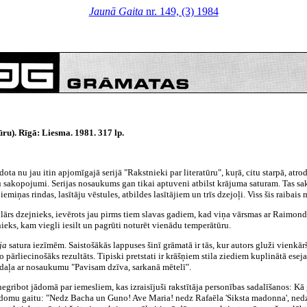
Jaunā Gaita
nr. 149, (3) 1984
ūru). Rīgā: Liesma. 1981. 317 lp.
zdota nu jau itin apjomīgajā serijā "Rakstnieki par literatūru", kuŗā, citu starpā, a
sakopojumi. Serijas nosaukums gan tikai aptuveni atbilst krājuma saturam. Tas sa
piemiņas rindas, lasītāju vēstules, atbildes lasītājiem un trīs dzejoļi. Viss šis raibai
pulārs dzejnieks, ievērots jau pirms tiem slavas gadiem, kad viņa vārsmas ar Raimo
ieks, kam viegli iesilt un pagrūti noturēt vienādu temperātūru.
ja
satura iezīmēm. Saistošākās lappuses šinī grāmatā ir tās, kur autors gluži vienkār
jo pārliecinošāks rezultāts. Tipiski pretstati ir krāšņiem stila ziediem kuplinātā ese
 daļa ar nosaukumu "Pavisam dzīva, sarkanā mētelī".
bot negribot jādomā par iemesliem, kas izraisījuši rakstītāja personības sadalīšanos: K
 domu gaitu: "Nedz Bacha un Guno! Ave Maria! nedz Rafaēla 'Siksta madonna', nedz F