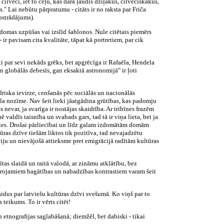
cilvēci, iet to ceļu, kas dara ļaudis dziļākus, cilvēciskākus,
." Lai nebūtu pārpratumu - citāts ir no raksta par Friča
pstrādājums).
 domas uzpūšas vai izslīd šablonos. Nule citētais piemērs
r pavisam cita kvalitāte, tāpat kā portretiem, par cik
i par sevi nekāds grēks, bet apgrēcīga ir Rafaēla, Hendela
globālās debesīs, gan eksaktā astronomijā" ir ļoti
driska ievirze, cenšanās pēc sociālās un nacionālās
la nozīme. Nav šeit lieki jāatgādina grūtības, kas padomju
nevar, ja svarīga ir nostājas skaidrība. Ar tribīnes frazēm
valdīs taisnība un svabads gars, tad tā ir viņa lieta, bet ja
bīties. Drošai pārliecībai un līdz galam izdomātām domām
ras dzīve tiešām liktos tik pozitīva, tad nevajadzētu
iju un nievājošā attieksme pret emigrācijā radītām kultūras
tas slaidā un raitā valodā, ar zināmu atklātību, bez
vērojamiem bagātības un nabadzības kontrastiem varam šeit
aidus par latviešu kultūras dzīvi svešumā. Ko viņš par to
teikums. To ir vērts citēt!
 etnografijas saglabāšanā; diemžēl, bet dabiski - tikai