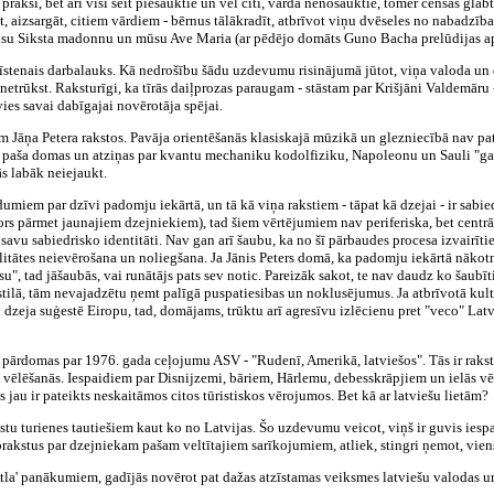
raksi, bet arī visi šeit piesauktie un vēl citi, vārdā nenosauktie, tomēr cenšas glābt 
t, aizsargāt, citiem vārdiem - bērnus tālākradīt, atbrīvot viņu dvēseles no nabadzības
 mūsu Siksta madonnu un mūsu Ave Maria (ar pēdējo domāts Guno Bacha prelūdijas a
a īstenais darbalauks. Kā nedrošību šādu uzdevumu risinājumā jūtot, viņa valoda un
rūkst. Raksturīgi, ka tīrās daiļprozas paraugam - stāstam par Krišjāni Valdemāru - i
ies savai dabīgajai novērotāja spējai.
m Jāņa Petera rakstos. Pavāja orientēšanās klasiskajā mūzikā un glezniecībā nav pat
 paša domas un atziņas par kvantu mechaniku kodolfiziku, Napoleonu un Sauli "gan 
s labāk neiejaukt.
umiem par dzīvi padomju iekārtā, un tā kā viņa rakstiem - tāpat kā dzejai - ir sabie
ors pārmet jaunajiem dzejniekiem), tad šiem vērtējumiem nav periferiska, bet centrā
avu sabiedrisko identitāti. Nav gan arī šaubu, ka no šī pārbaudes procesa izvairīties 
litātes neievērošana un noliegšana. Ja Jānis Peters domā, ka padomju iekārtā nākotnē 
esu", tad jāšaubās, vai runātājs pats sev notic. Pareizāk sakot, te nav daudz ko šau
tilā, tām nevajadzētu ņemt palīgā puspatiesibas un noklusējumus. Ja atbrīvotā kultū
dzeja suģestē Eiropu, tad, domājams, trūktu arī agresīvu izlēcienu pret "veco" Latv
 pārdomas par 1976. gada ceļojumu ASV - "Rudenī, Amerikā, latviešos". Tās ir rakstī
st vēlēšanās. Iespaidiem par Disnijzemi, bāriem, Hārlemu, debesskrāpjiem un ielās 
as jau ir pateikts neskaitāmos citos tūristiskos vērojumos. Bet kā ar latviešu lietām?
vestu turienes tautiešiem kaut ko no Latvijas. Šo uzdevumu veicot, viņš ir guvis iesp
rakstus par dzejniekam pašam veltītajiem sarīkojumiem, atliek, stingri ņemot, viens 
katla' panākumiem, gadījās novērot pat dažas atzīstamas veiksmes latviešu valodas un