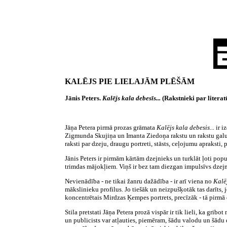
KALĒJS PIE LIELAJĀM PLĒŠĀM
Jānis Peters.
Kalējs kala debesīs...
(Rakstnieki par literat
Jāņa Petera pirmā prozas grāmata
Kalējs kala debesis...
ir i
Zigmunda Skujiņa un Imanta Ziedoņa rakstu un rakstu galu 
raksti par dzeju, draugu portreti, stāsts, ceļojumu apraksti, 
Jānis Peters ir pirmām kārtām dzejnieks un turklāt ļoti po
trimdas mājokļiem. Viņš ir bez tam diezgan impulsīvs dzejn
Nevienādība - ne tikai žanru dažādība - ir arī viena no
Kalē
mākslinieku profilus. Jo tiešāk un neizpušķotāk tas darīts, 
koncentrētais Mirdzas Ķempes portrets, precīzāk - tā pirmā
Stila pretstati Jāņa Petera prozā vispār ir tik lieli, ka gri
un publicists var atļauties, piemēram, šādu valodu un šādu