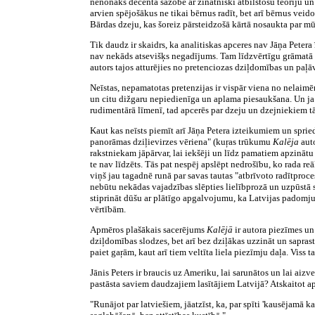
nenonāks decentā sazobē ar zinātniski atbilstošu teoriju un p
arvien spējošākus ne tikai bērnus radīt, bet arī bērnus veido
Bārdas dzeju, kas šoreiz pārsteidzošā kārtā nosaukta par
Tik daudz ir skaidrs, ka analitiskas apceres nav Jāņa Peter
nav nekāds atsevišķs negadījums. Tam līdzvērtīgu grāmatā net
autors tajos atturējies no pretenciozas dziļdomības un paļāv
Neīstas, nepamatotas pretenzijas ir vispār viena no nelaimē
un citu dižgaru nepiedienīga un aplama piesaukšana. Un ja
rudimentārā līmenī, tad apcerēs par dzeju un dzejniekiem tā
Kaut kas neīsts piemīt arī Jāņa Petera izteikumiem un spried
panorāmas dziļievirzes vēriena" (kuŗas trūkumu
Kalēja
aut
rakstniekam jāpārvar, lai iekšēji un līdz pamatiem apzinātu s
te nav līdzēts. Tās pat nespēj apslēpt nedrošību, ko rada reā
viņš jau tagadnē runā par savas tautas "atbrīvoto radītproc
nebūtu nekādas vajadzības slēpties lielībprozā un uzpūstā s
stiprināt dūšu ar plātīgo apgalvojumu, ka Latvijas padomju 
vērtībām.
Apmēros plašākais sacerējums
Kalējā
ir autora piezīmes un
dziļdomības slodzes, bet arī bez dziļākas uzzināt un sapra
paiet gaŗām, kaut arī tiem veltīta liela piezīmju daļa. Viss t
Jānis Peters ir braucis uz Ameriku, lai sarunātos un lai aiz
pastāsta saviem daudzajiem lasītājiem Latvijā? Atskaitot ap
"Runājot par latviešiem, jāatzīst, ka, par spīti 'kausējamā 