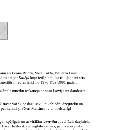
trodami arī Leona Brieža, Māra Čaklā, Visvalža Lāma,
kāms arī par
Kalēju
kuŗā ietilpināti, kā tituļlapā minēts,
s materiāls ir radies laikā no 1970. līdz 1980. gadam.
nda Paula mūziku izskanēja pa visu Latviju un daudziem
ši stāsta vai skicē dažu savu laikabiedru dzejnieku un
ja par keramiķi Pēteri Martinsonu un meistarīgi
ā gan spējīgais un ar vitālām rezervēm apveltītais dzejnieks
riča Bārdas dzeja neglābs cilvēci, ja cilvēces prāts