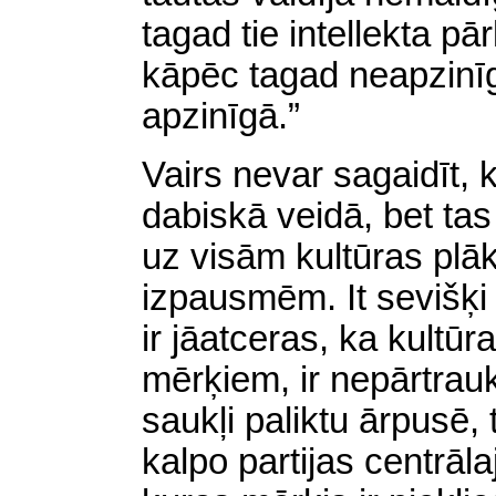
tagad tie
intellekta
pārk
kāpēc tagad neapzinīga
apzinīgā.”
Vairs nevar sagaidīt, 
dabiskā veidā, bet tas 
uz visām kultūras pl
izpausmēm. It sevišķi
ir jāatceras, ka kultū
mērķiem, ir nepārtrauk
saukļi paliktu ārpusē, t
kalpo partijas centrāla