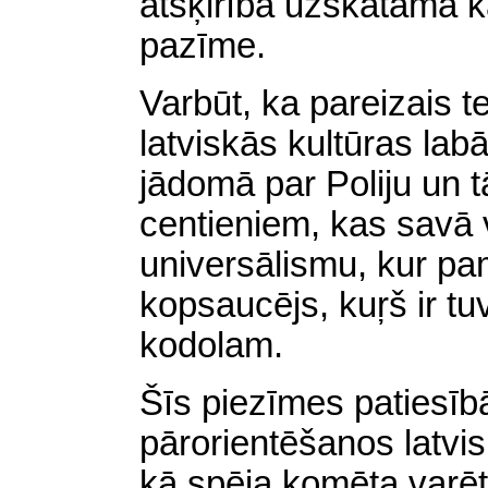
atšķirība uzskatāma kā
pazīme.
Varbūt, ka pareizais t
latviskās kultūras lab
jādomā par Poliju un 
centieniem, kas savā v
universālismu, kur pa
kopsaucējs,
kuŗš
ir tu
kodolam.
Šīs piezīmes patiesībā
pārorientēšanos latvi
kā spēja komēta varēt