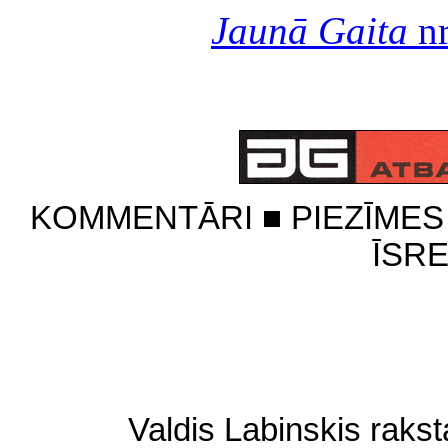
Jaunā Gaita
nr
KOMMENTĀRI
■
PIEZĪME
ĪSR
Valdis Labinskis raks