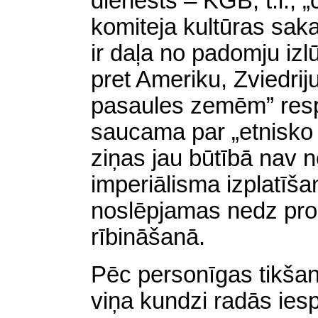
dienests – KGB, t.i., „
komiteja kultūras sak
ir daļa no padomju iz
pret Ameriku, Zviedrij
pasaules zemēm” resp. 
saucama par „etnisko
ziņas jau būtībā nav 
imperiālisma izplatīš
noslēpjamas nedz pro
rībināšanā.
Pēc personīgas tikšan
viņa kundzi radās ies