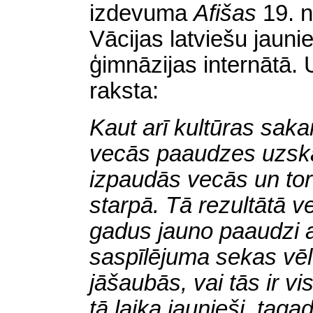
izdevuma
Afišas
19. n
Vācijas latviešu jauni
ģimnāzijas internātā. 
raksta:
Kaut arī kultūras sakar
vecās paaudzes uzskat
izpaudās vecās un to
starpā. Tā rezultātā 
gadus jauno paaudzi a
saspīlējuma sekas vēl
jāšaubās, vai tās ir 
tā laika jaunieši, taga