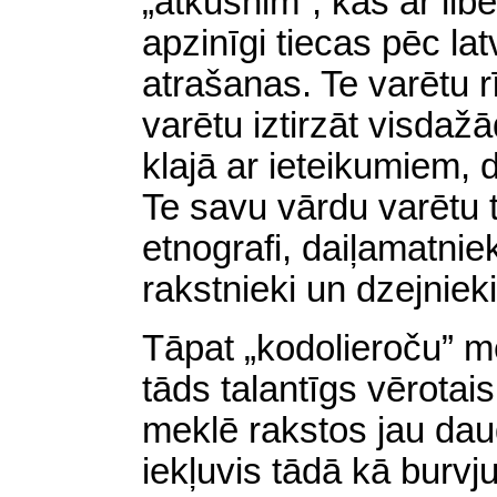
„atkusnim”, kas ar lib
apzinīgi tiecas pēc l
atrašanas. Te varētu 
varētu iztirzāt visdaž
klajā ar ieteikumiem, 
Te savu vārdu varētu t
etnografi
, daiļamatnie
rakstnieki un dzejnieki
Tāpat „kodolieroču” m
tāds talantīgs vērotai
meklē rakstos jau dau
iekļuvis tādā kā burvj