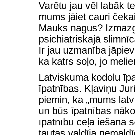
Varētu jau vēl labāk tei
mums jāiet cauri čekai
Mauks nagus? Izmazg
psichiatriskajā
slimnī
Ir jau uzmanība jāpiev
ka katrs soļo, jo meli
Latviskuma kodolu īpa
īpatnības. Kļaviņu Jur
piemin, ka „mums latv
un būs īpatnības nākotn
īpatnību ceļa iešanā 
tautas valdīja nemaldīg