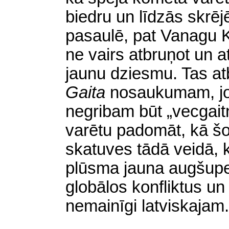
biedru
un līdzās skrēj
pasaulē, pat Vanagu Kār
ne vairs atbruņot un a
jaunu dziesmu. Tas atb
Gaita
nosaukumam, jo
negribam būt „
vecgait
varētu padomāt, kā šo
skatuves tādā veidā, 
plūsma jauna augšupe
globālos konfliktus u
nemainīgi latviskajam.