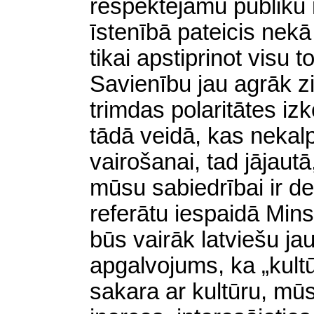
respektējamu publiku
īstenībā pateicis nekā
tikai apstiprinot visu
to
Savienību jau agrāk z
trimdas polaritātes i
tādā veidā, kas nekalp
vairošanai, tad jājaut
mūsu sabiedrībai ir de
referātu iespaidā Min
būs vairāk latviešu ja
apgalvojums, ka „kul
sakara
ar kultūru, mūs