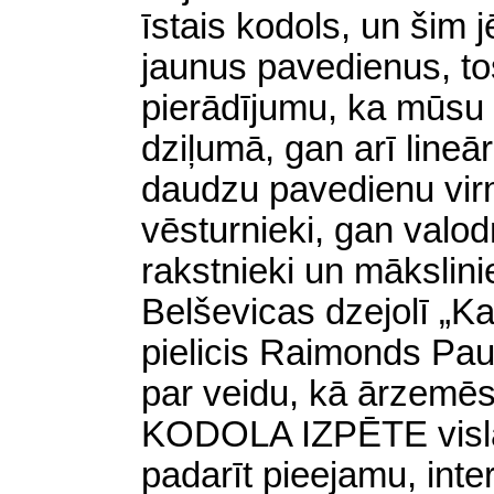
īstais kodols, un šim 
jaunus pavedienus, to
pierādījumu, ka mūsu 
dziļumā, gan arī lineā
daudzu pavedienu vir
vēsturnieki, gan valodn
rakstnieki un mākslini
Belševicas
dzejolī „Ka
pielicis Raimonds Pau
par veidu, kā ārzemē
KODOLA IZPĒTE visla
padarīt pieejamu, inte