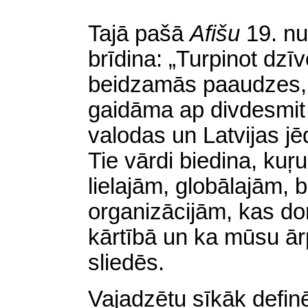
Tajā pašā
Afišu
19. n
brīdina: „Turpinot dzīv
beidzamās paaudzes, p
gaidāma ap divdesmit 
valodas un Latvijas jē
Tie vārdi biedina,
kuŗu
lielajām, globālajām, 
organizācijām, kas dom
kārtībā un ka mūsu
ār
sliedēs.
Vajadzētu sīkāk definē