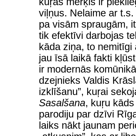
kuŗas
mērķis ir pieklie
viļņus. Nelaime ar t.s
pa visām spraugām, it
tik efektīvi darbojas te
kāda ziņa, to nemitīgi 
jau īsā laikā fakti kļ
ir modernās
komūnikā
dzejnieks Valdis Krāsla
izklīšanu”,
kuŗai
sekoj
Sasalšana
,
kuŗu
kāds 
parodiju par dzīvi Rī
laiks nākt jaunam per