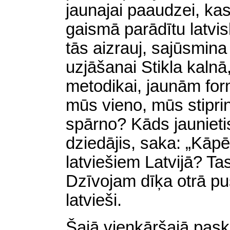
jaunajai paaudzei, kas
gaismā parādītu latvis
tās aizrauj, sajūsmina
uzjāšanai Stikla kalnā
metodikai, jaunām for
mūs vieno, mūs stipr
spārno? Kāds jaunietis
dziedājis, saka: „Kāpē
latviešiem Latvijā? Tas
Dzīvojam dīķa otrā pu
latvieši.
Šajā vienkāršajā pask