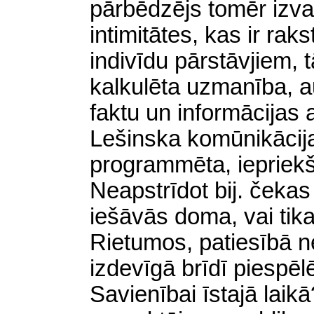
pārbēdzējs tomēr izva
intimitātes, kas ir ra
indivīdu pārstāvjiem, 
kalkulēta uzmanība, a
faktu un informācijas 
Lešinska
komūnikācij
programmēta, iepriekš 
Neapstrīdot bij. čekas
iešāvās doma, vai tikai
Rietumos, patiesībā n
izdevīgā brīdī piespē
Savienībai īstajā laik