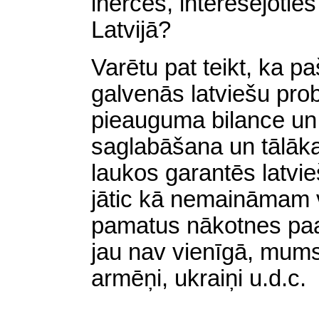
inerces, interesējoties
Latvijā?
Varētu pat teikt, ka p
galvenās latviešu pro
pieauguma bilance un 
saglabāšana un tālāk
laukos garantēs latvie
jātic kā nemaināmam v
pamatus nākotnes paa
jau nav vienīgā, mums b
armēņi, ukraiņi
u.d.c
.