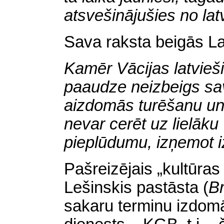
atsvešinājušies no lat
Sava raksta beigās
La
Kamēr Vācijas latvieši
paaudze neizbeigs sa
aizdomās turēšanu un
nevar cerēt uz lielāku
pieplūdumu, izņemot iz
Pašreizējais „kultūra
Lešinskis pastāsta
(
Br
sakaru terminu izdom