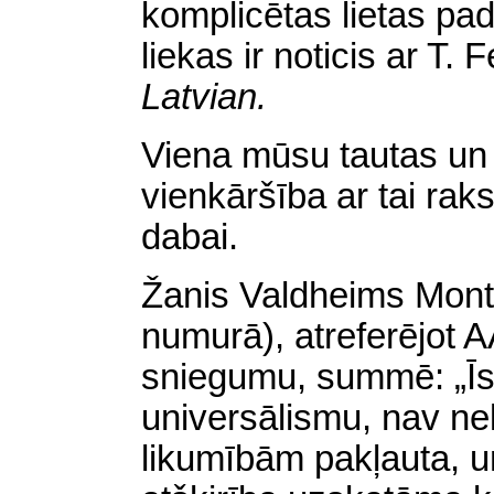
komplicētas lietas pad
liekas ir noticis ar T.
F
Latvian
.
Viena mūsu tautas un 
vienkāršība ar tai rak
dabai.
Žanis
Valdheims
Mont
numurā), atreferējot
sniegumu, summē: „Īst
universālismu, nav n
likumībām pakļauta, un