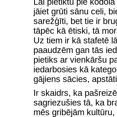
Lai pietiktu pie kodol
jāiet grūti
sānu celi
, b
sarežģīti, bet tie ir b
tāpēc kā ētiski, tā mor
Uz tiem ir kā stafetē
paaudzēm gan tās iedr
pietiks ar vienkāršu p
iedarbosies kā katego
gājiens sācies, apstāt
Ir skaidrs, ka pašreizē
sagriezušies tā, ka br
mēs gribējām kultūru,