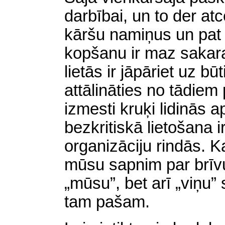
darbībai, un to der at
kāršu namiņus un pat 
kopšanu ir maz sakar
lietās ir jāpāriet uz bū
attālināties no tādiem
izmesti kruķi lidinās 
bezkritiskā
lietošana i
organizāciju rindās. Ka
mūsu sapnim par brīvu
„mūsu”, bet arī „viņu”
tam pašam.