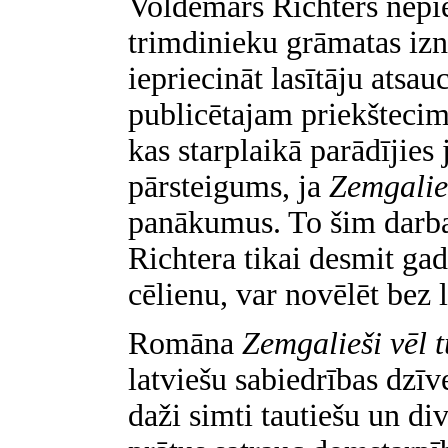
Voldemārs Richters nepi
trimdinieku grāmatas izn
iepriecināt lasītāju atsa
publicētajam priekštec
kas starplaikā parādījies
pārsteigums, ja
Zemgalie
panākumus. To šim darb
Richtera tikai desmit gad
cēlienu, var novēlēt bez 
Romāna
Zemgalieši vēl 
latviešu sabiedrības dzīv
daži simti tautiešu un di