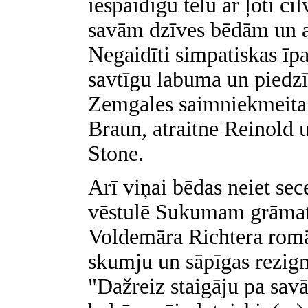
iespaidīgu tēlu ar ļoti 
savām dzīves bēdām un a
Negaidīti simpatiskas īpa
savtīgu labuma un piedz
Zemgales saimniekmeita
Braun, atraitne Reinold 
Stone.
Arī viņai bēdas neiet se
vēstulē Sukumam grāmatas
Voldemāra Richtera romā
skumju un sāpīgas rezign
"Dažreiz staigāju pa sa