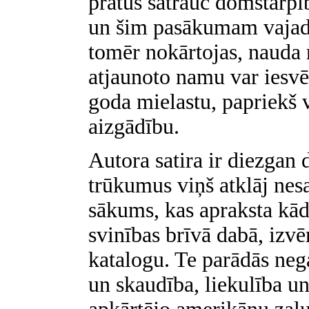
prātus satrauc domstarpī
un šim pasākumam vajadz
tomēr nokārtojas, nauda
atjaunoto namu var iesvē
goda mielastu, papriekš 
aizgādību.
Autora satira ir diezgan 
trūkumus viņš atklāj nes
sākums, kas apraksta kād
svinības brīvā dabā, izvē
katalogu. Te parādās ne
un skaudība, liekulība u