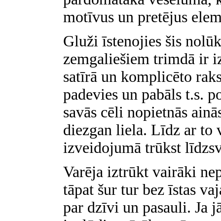
motīvus un pretējus elem
Gluži īstenojies šis nol
zemgaliešiem trimdā ir i
satīrā un komplicēto rak
padevies un pabāls t.s. 
savās cēli nopietnās ainā
diezgan liela. Līdz ar to 
izveidojumā trūkst līdzsv
Varēja iztrūkt vairāki ne
tāpat šur tur bez īstas va
par dzīvi un pasauli. Ja 