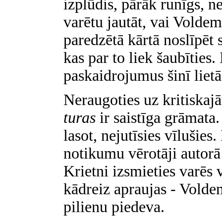
izplūdis, pārāk runīgs, n
varētu jautāt, vai Volde
paredzētā kārtā noslīpēt 
kas par to liek šaubīties
paskaidrojumus šinī lietā
Neraugoties uz kritiska
turas
ir saistīga grāmata
lasot, nejutīsies vīlušies
notikumu vērotāji autorā 
Krietni izsmieties varēs v
kādreiz apraujas - Volde
pilienu piedeva.