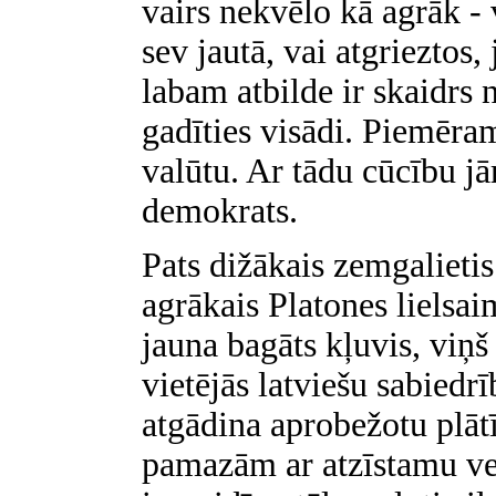
vairs nekvēlo kā agrāk - 
sev jautā, vai atgrieztos,
labam atbilde ir skaidrs n
gadīties visādi. Piemēram
valūtu. Ar tādu cūcību jā
demokrats.
Pats dižākais zemgalietis
agrākais Platones lielsa
jauna bagāts kļuvis, viņš
vietējās latviešu sabiedr
atgādina aprobežotu plātī
pamazām ar atzīstamu ve