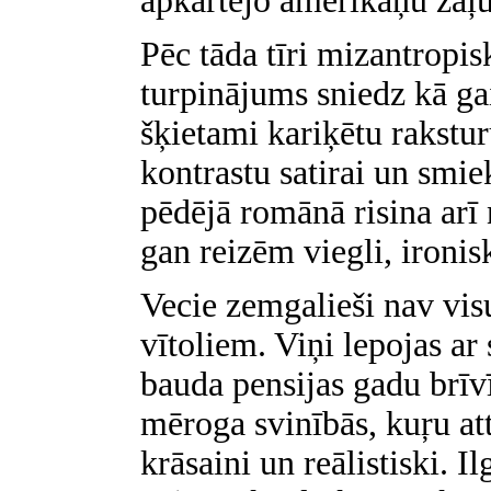
apkārtējo amerikāņu zaļu
Pēc tāda tīri mizantropis
turpinājums sniedz kā ga
šķietami kariķētu rakstu
kontrastu satirai un smi
pēdējā romānā risina arī
gan reizēm viegli, ironis
Vecie zemgalieši nav vis
vītoliem. Viņi lepojas ar
bauda pensijas gadu brīv
mēroga svinībās, kuŗu att
krāsaini un reālistiski. 