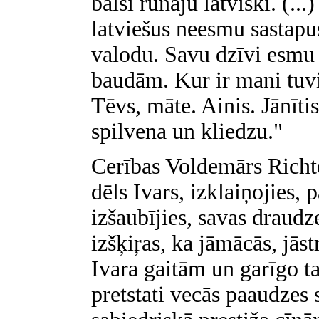
balsī runāju latviski. (...
latviešus neesmu sastapus
valodu. Savu dzīvi esmu
baudām. Kur ir mani tuvi
Tēvs, māte. Ainis. Jānīti
spilvena un kliedzu."
Cerības Voldemārs Richt
dēls Ivars, izklaiņojies,
izšaubījies, savas draud
izšķiŗas, ka jāmācās, jās
Ivara gaitām un garīgo ta
pretstati vecās paaudzes