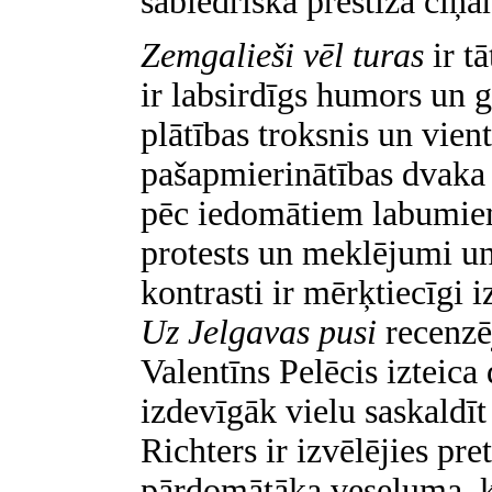
sabiedriskā prestiža cīņā
Zemgalieši vēl turas
ir t
ir labsirdīgs humors un 
plātības troksnis un vien
pašapmierinātības dvaka
pēc iedomātiem labumiem 
protests un meklējumi un
kontrasti ir mērķtiecīgi
Uz Jelgavas pusi
recenzē
Valentīns Pelēcis izteic
izdevīgāk vielu saskaldīt
Richters ir izvēlējies pret
pārdomātāka veseluma, k