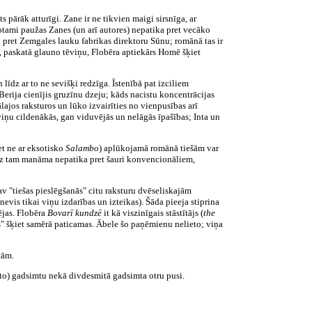
s pārāk atturīgi. Zane ir ne tikvien maigi sirsnīga, ar
rotami paužas Zanes (un arī autores) nepatika pret vecāko
 pret Zemgales lauku fabrikas direktoru Sūnu; romānā tas ir
o, paskatā glauno tēviņu, Flobēra aptiekārs Homē šķiet
īdz ar to ne sevišķi redzīga. Īstenībā pat izciliem
Berija cienījis gruzīnu dzeju; kāds nacistu koncentrācijas
lajos raksturos un lūko izvairīties no vienpusības arī
viņu cildenākās, gan viduvējās un nelāgās īpašības; Inta un
et ne ar eksotisko
Salambo
) aplūkojamā romānā tiešām var
; bez tam manāma nepatika pret šauri konvencionāliem,
av "tiešas pieslēgšanās" citu raksturu dvēseliskajām
is tikai viņu izdarības un izteikas). Šāda pieeja stiprina
ējas. Flobēra
Bovarī kundzē
it kā viszinīgais stāstītājs (
the
as" šķiet samērā paticamas. Ābele šo paņēmienu nelieto; viņa
tām.
ito) gadsimtu nekā divdesmitā gadsimta otru pusi.