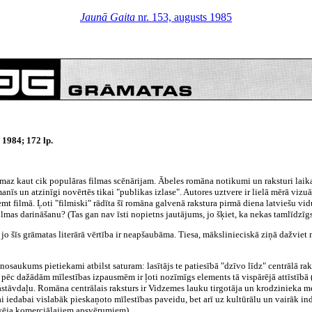
Jaunā Gaita
nr. 153, augusts 1985
1984; 172 lp.
smaz kaut cik populāras filmas scēnārijam. Ābeles romāna notikumi un raksturi laika
manīs un atzinīgi novērtēs tikai "publikas izlase". Autores uztvere ir lielā mērā vi
emt filmā. Ļoti "filmiski" rādīta šī romāna galvenā rakstura pirmā diena latviešu vi
lmas darināšanu? (Tas gan nav īsti nopietns jautājums, jo šķiet, ka nekas tamlīdzīgs
s, jo šīs grāmatas literārā vērtība ir neapšaubāma. Tiesa, mākslinieciskā ziņā dažvie
kums pietiekami atbilst saturam: lasītājs te patiesībā "dzīvo līdz" centrālā rakst
 pēc dažādām mīlestības izpausmēm ir ļoti nozīmīgs elements tā vispārējā attīstībā (
sastāvdaļu. Romāna centrālais raksturs ir Vidzemes lauku tirgotāja un krodzinieka
i iedabai vislabāk pieskaņoto mīlestības paveidu, bet arī uz kultūrālu un vairāk 
devēja komerciālajiem apsvērumiem).