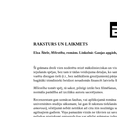
RAKSTURS UN LAIKMETS
Elza Ābele,
Mīlestība,
romāns. Linkolnā: Gaujas apgāds, 
Šī grāmata droši vien noderētu reizē mākslinieciskas un vi
iejušanās spējas; bez tam ir tādas veidojuma detaļas, ko sa
varētu diezgan tieši (t.i., bez radikāliem grozījumiem) pārņ
bagātāki trimdinieki beidzot nesadomās financēt latviešu fi
Mīlestība
tomēr spēj, tā sakot, pilnīgi iztikt bez filmēšana
normāla parādība arī izcilāku autoru sacerējumos.
Recenzentam gan uzmācas šaubas, vai aplūkojamā romāna nosau
universitātes studiju sākumam; lai gan šī rakstura tiekšanās
amorous
),
vēs
tījumā nebūt netrūkst arī citu itin nozīmīgu 
agrīnajiem gadiem. Viņa pamazām virzās ne tikvien uz sava
neliekas
pietiekami aptveŗošs
(tas var atbilst grāmatas iz