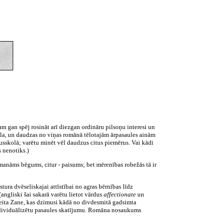
m gan spēj rosināt arī diezgan ordināru pilsoņu interesi un
zuāla, un daudzas no viņas romānā tēlotajām ārpasaules ainām
dusskolā; varētu minēt vēl daudzus citus piemērus. Vai kādi
 nenotiks.)
t manāms bēgums, citur - paisums; bet mērenības robežās tā ir
ura dvēseliskajai attīstībai no agras bērnības līdz
angliski šai sakarā varētu lietot vārdus
affectionate
un
 meita Zane, kas dzimusi kādā no divdesmitā gadsimta
individuālizētu pasaules skatījumu. Romāna nosaukums