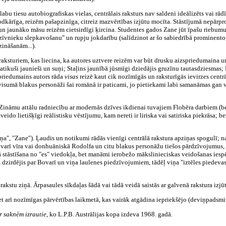
abu tiesu autobiografiskas vielas, centrālais raksturs nav saldeni ideālizēts vai rādīt
 godkārīga, reizēm pašapzinīga, citreiz mazvērtības izjūtu mocīta. Stāstījumā nepārp
 un jaunāko māsu reizēm cietsirdīgi ķircina. Studentes gados Zane jūt īpašu riebumu
"dzīvnieku slepkavošanu" un rupju jokdarību (salīdzinot ar šo sabiedrībā prominent
ināšanām...).
ksturiem, kas liecina, ka autores uztvere reizēm var būt drusku aizspriedumaina un l
atikuši jaunieši un suņi; Staļins jaunībā jūsmīgi dziedājis gruzīnu tautasdziesmas; 
priedumains autors rāda
visas
reizē kaut cik nozīmīgās un raksturīgās ievirzes centrā
 visumā blakus personāži šai romānā ir paticami, jo pietiekami labi samanāmas gan 
. Zināmu attālu radniecību ar modernās dzīves ikdienai tuvajiem Flobēra darbiem (b
 veido lietišķīgi reālistisku vēstījumu, kam nereti ir liriska vai satiriska piekrāsa
iņa", "Zane"). Ļaudis un notikumi rādās vienīgi centrālā rakstura apziņas spogulī; n
arī vīra vai donhuāniskā Rodolfa un citu blakus personāžu tiešos pārdzīvojumus, nev
kā stāstīšana no "es" viedokļa, bet manāmi ierobežo mākslinieciskas veidošanas iesp
udz dzirdējis par Bovarī un viņa laulenes piedzīvojumiem, tādēļ viņa "iztēles piedev
rakstu ziņā. Ārpasaules sīkdaļas šādā vai tādā veidā saistās ar galvenā rakstura izjū
bet arī nozīmīgas pārvērtības laikmetā, kas vairāk atgādina iepriekšējo (deviņpadsm
r saknēm izrautie,
ko L.P.B. Austrālijas kopa izdeva 1968. gadā.