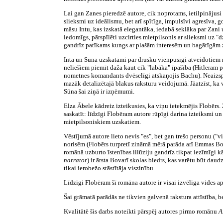
Lai gan Zanes pieredzē autore, cik noprotams, ietilpinājusi l
slieksmi uz ideālismu, bet arī spītīga, impulsīvi agresīva,
māsu Intu, kas izskatā elegantāka, iedabā seklāka par Zani
iedomīgs, pārspīlēti uzcirties mietpilsonis ar slieksmi uz 
gandrīz patīkams kungs ar plašām interesēm un bagātīgām z
Inta un Sūna uzskatāmi par drusku vienpusīgi atveidotiem ra
neliešiem piemīt daža kaut cik "labāka" īpašība (Hitleram p
nometnes komandants dvēselīgi atskaņojis Bachu). Neaizs
mazāk detalizētajā blakus raksturu veidojumā. Jāatzīst, ka
Sūna šai ziņā ir izņēmumi.
Elza Ābele kādreiz izteikusies, ka viņu ietekmējis Flobērs
saskatīt: līdzīgi Flobēram autore rūpīgi darina izteiksmi un
mietpilsoniskiem uzskatiem.
Vēstījumā autore lieto nevis "es", bet gan trešo personu ("v
norisēm (Flobērs turpretī zināmā mērā parāda arī Emmas Bov
romānā uzburto īstenības illūziju gandrīz tikpat iezīmīgi 
narrator
) ir ārsta Bovarī skolas biedrs, kas varētu būt da
tikai ierobežo stāstītāja viszinību.
Līdzīgi Flobēram šī romāna autore ir visai izvēlīga vides ap
Šai grāmatā parādās ne tikvien galvenā rakstura attīstība, 
Kvalitātē šis darbs noteikti pārspēj autores pirmo romānu
A