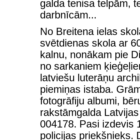
galda tenisa telpām, t
darbnīcām...
No Breitena ielas skola
svētdienas skola ar 60
kalnu, nonākam pie Di
no sarkaniem ķieģeļie
latviešu luterāņu arc
piemiņas istaba. Grām
fotogrāfiju albumi, bē
rakstāmgalda
Latvijas
004178. Pasi izdevis 1
policijas priekšnieks. 