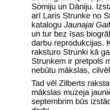
Somiju un Dāniju. Izs
arī Laris Strunke no 
katalogu
Jaunajai
Gait
un tur bez īsas biogrā
darbu reprodukcijas. 
raksturo Strunki kā g
Strunkem ir pretpols 
nebūtu mākslas, cilvē
Tad vēl Zilberts raks
mākslas muzeja jauni
septembrim būs izstādī