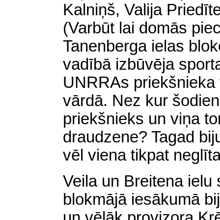
Kalniņš,
Valija
Priedīt
(Varbūt
lai
domās piece
Tanenberga ielas bloko
vadībā izbūvēja spor
UNRRAs priekšnieka f
vārdā. Nez kur šodien 
priekšnieks un viņa to
draudzene? Tagad bij
vēl viena tikpat neglīt
Veila un Breitena ielu 
blokmājā iesākumā bij
un vēlāk provizora Krē