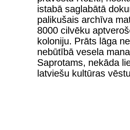
istabā saglabātā dokum
palikušais archīva mate
8000 cilvēku aptveroš
koloniju. Prāts lāga ne
nebūtībā vesela mana
Saprotams, nekāda lie
latviešu kultūras vēstu