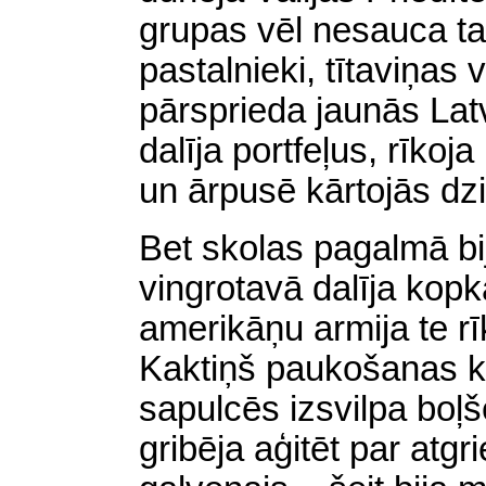
grupas vēl nesauca ta
pastalnieki, tītaviņas v
pārsprieda jaunās Latv
dalīja portfeļus, rīkoj
un ārpusē kārtojās dz
Bet skolas pagalmā b
vingrotavā dalīja kopka
amerikāņu armija te rī
Kaktiņš paukošanas k
sapulcēs izsvilpa boļš
gribēja aģitēt par atg