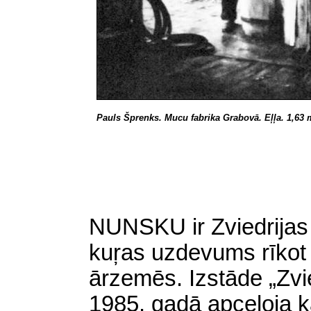
Pauls Šprenks. Mucu fabrika Grabovā. Eļļa. 1,63 
NUNSKU ir Zviedrijas 
kuŗas uzdevums rīkot
ārzemēs. Izstāde „Zvi
1985. gadā apceļoja k