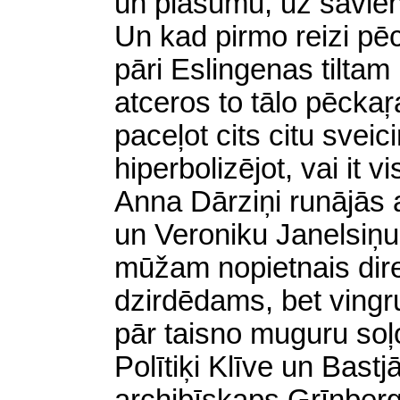
un
plašumu, uz savie
Un
kad pirmo reizi pē
pāri Eslingenas tiltam
atceros to tālo pēckaŗ
paceļot cits citu sveici
hiperbolizējot, vai it v
Anna Dārziņi runājās 
un Veroniku Janelsiņu
mūžam nopietnais dire
dzirdēdams, bet vingru
pār taisno muguru so
Polītiķi Klīve un Bastj