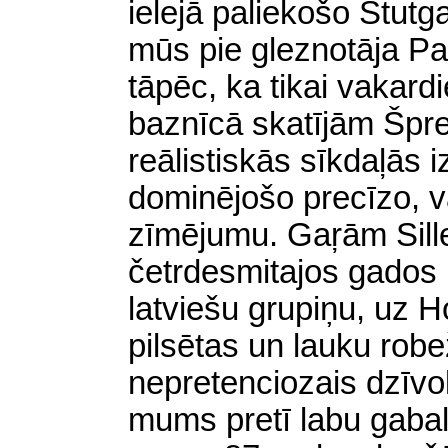
ielejā paliekošo Štutga
mūs pie gleznotāja Pau
tāpēc, ka tikai vakar
baznīcā skatījām Špre
reālistiskās sīkdaļās iz
dominējošo precīzo, va
zīmējumu. Gaŗām Sill
četrdesmitajos gados 
latviešu grupiņu, uz 
pilsētas un lauku robe
nepretenciozais dzīvok
mums pretī labu gabalu