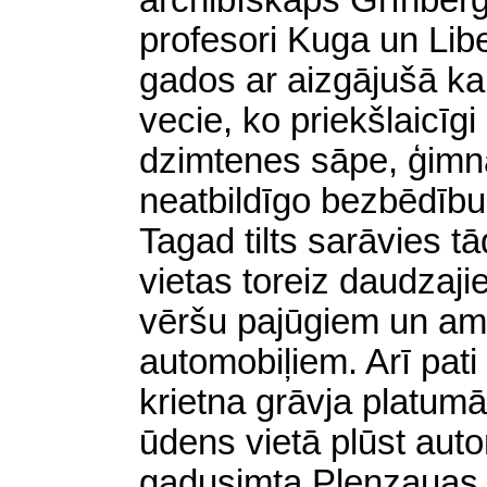
archibīskaps Grīnberg
profesori Kuga un Libe
gados ar aizgājušā ka
vecie, ko priekšlaicīg
dzimtenes sāpe, ģimnā
neatbildīgo bezbēdību 
Tagad tilts sarāvies tā
vietas toreiz daudzaj
vēršu pajūgiem un am
automobiļiem. Arī pati
krietna grāvja platum
ūdens vietā plūst autom
gadusimta Plenzauas t