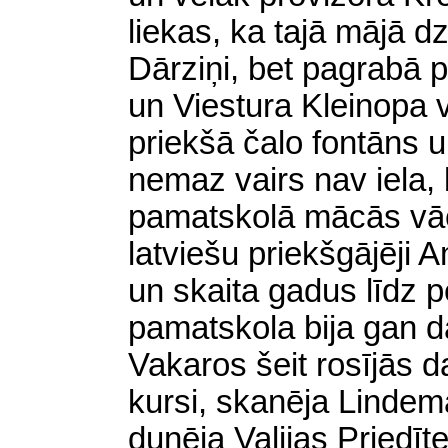
liekas, ka tajā mājā 
Dārziņi, bet pagrabā p
un Viestura Kleinopa 
priekšā čalo fontāns un
nemaz vairs nav iela, 
pamatskolā mācās vāc
latviešu priekšgājēji
un skaita gadus līdz pe
pamatskola bija gan d
Vakaros šeit rosījās 
kursi, skanēja Linde
dunēja Valijas Priedīte