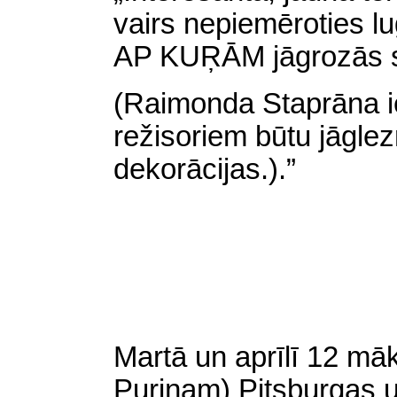
vairs nepiemēroties lu
AP KUŖĀM jāgrozās s
(Raimonda Staprāna 
režisoriem būtu jāgle
dekorācijas.).”
Martā un aprīlī 12 māk
Puriņam) Pitsburgas un