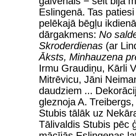
galvenais − šeit bija 
Eslingenā. Tas patiesi 
pelēkajā bēgļu ikdienā
dārgakmens:
No sald
Skroderdienas
(ar Li
Āksts, Minhauzena pr
Irmu Graudiņu, Kārli V
Mitrēvicu, Jāni Neiman
daudziem
.
.. Dekorāci
gleznoja A. Treibergs,
Stubis tālāk uz
Nekāra
Tālivaldis Stubis pēc
mācījās Eslingenas la