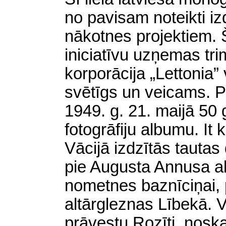
no pavisam noteikti 
nākotnes projektiem.
iniciatīvu uzņemas tr
korporācija „Lettonia” 
svētīgs un veicams. P
1949. g. 21. maijā 50
fotogrāfiju albumu. It 
Vācijā izdzītās tautas 
pie Augusta Annusa al
nometnes baznīciņai, p
altārgleznas Lībekā. V
prāvestu Rozīti, noska