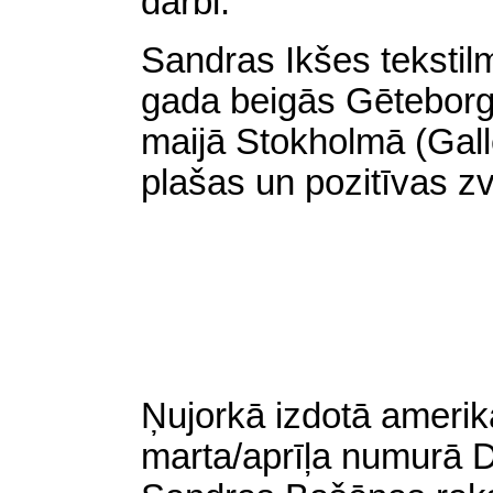
darbi.
Sandras Ikšes tekstil
gada beigās Gētebor
maijā Stokholmā (Gall
plašas un pozitīvas z
Ņujorkā izdotā amerik
marta/aprīļa numurā 