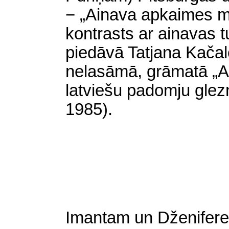
− „Ainava apkaimes m
kontrasts ar ainavas 
piedāvā Tatjana Kačal
nelasāmā, grāmatā „A
latviešu padomju glez
1985).
Imantam un Dženiferei