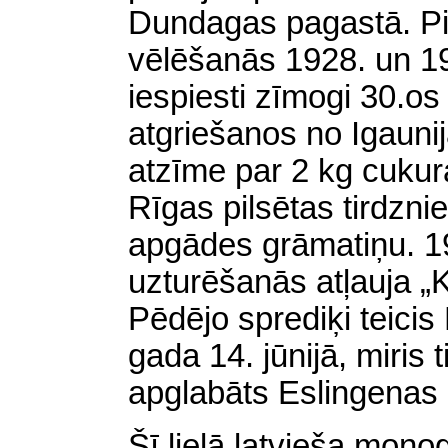
Dundagas pagastā. Pi
vēlēšanās 1928. un 19
iespiesti zīmogi 30.o
atgriešanos no Igaunij
atzīme par 2 kg cukur
Rīgas pilsētas tirdzni
apgādes grāmatiņu. 194
uzturēšanās atļauja „
Pēdējo sprediķi teici
gada 14. jūnijā, miris 
apglabāts Eslingenas
Šī lielā latvieša monog