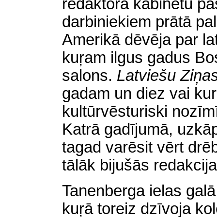
redaktora kabinetu pa
darbiniekiem prātā pal
Amerikā dēvēja par la
kuŗam ilgus gadus Bos
salons.
Latviešu Ziņa
gadam un diez vai
kur
kultūrvēsturiski nozī
Katrā gadījumā, uzkā
tagad varēsit vērt dr
tālāk bijušās redakcij
Tanenberga ielas galā
kuŗā toreiz dzīvoja ko