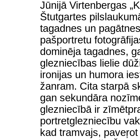
Jūnijā Virtenbergas „K
Štutgartes pilslaukumā
tagadnes un pagātnes
pašportretu fotogrāfij
dominēja tagadnes, ga
glezniecības lielie dūž
ironijas un humora ies
žanram. Cita starpā sk
gan sekundāra nozīme
glezniecībā ir zīmētpr
portretglezniecību vak
kad tramvajs, paveŗo