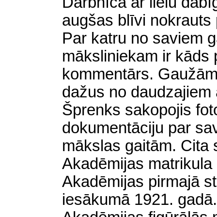
Darbnīcā ar lielu dab
augšas blīvi nokrauts 
Par katru no saviem g
māksliniekam ir kāds 
kommentārs. Gaužām ī
dažus no daudzajiem 
Šprenks sakopojis foto
dokumentāciju par sa
mākslas gaitām. Cita
Akadēmijas
matrikula 
Akadēmijas pirmajā s
iesākumā 1921. gadā. 