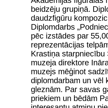
Akadēmijas figūrālās 
beidzēju grupiņā. Dip
daudzfigūru kompozicij
Diplomdarbs „Podniecī
pēc izstādes par 55,
reprezentācijas telpā
Krastiņa starpniecību
muzeja direktore Inār
muzejs mēģinot sadzī
diplomdarbam un vēl 
gleznām. Par savas g
priekiem un bēdām Pau
interesantu atmiņu pie