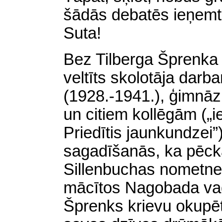
šādās debatēs ieņemt
Suta!
Bez Tilberga Šprenka 
veltīts skolotāja dar
(1928.-1941.), ģimnā
un citiem kollēgām („i
Priedītis jaunkundzei”
sagadīšanās, ka pēcka
Sillenbuchas nometnes
mācītos Nagobada vad
Šprenks krievu okupē