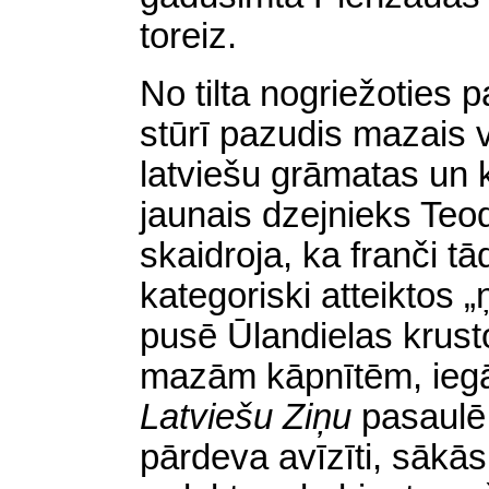
toreiz.
No tilta nogriežoties p
stūrī pazudis mazais v
latviešu grāmatas un k
jaunais dzejnieks Te
skaidroja, ka franči t
kategoriski atteiktos „
pusē Ūlandielas krust
mazām kāpnītēm, iegā
Latviešu Ziņu
pasaulē.
pārdeva avīzīti, sākās