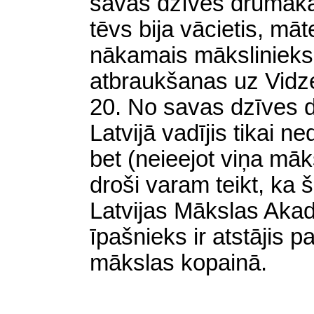
savas dzīves drūmākā
tēvs bija vācietis, māte
nākamais mākslinieks 
atbraukšanas uz Vidze
20. No savas dzīves 
Latvijā vadījis tikai n
bet (neieejot viņa māk
droši varam teikt, ka š
Latvijas Mākslas Aka
īpašnieks ir atstājis 
mākslas kopainā.