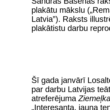
Sandras Bašēnas rakst
plakātu mākslu („Rem
Latvia”). Raksts illus
plakātistu darbu repr
Šī gada janvārī Losalt
par darbu Latvijas teā
atreferējuma
Ziemeļka
„Interesanta, jauna t