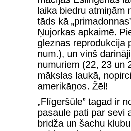
laika biedru
atmiņām m
tāds kā „primadonnas”
Ņujorkas apkaimē. Pi
gleznas reprodukcija 
num.), un viņš darinā
numuriem
(
22, 23 un 
mākslas laukā, nopirci
amerikāņos. Žēl!
„Flīgeršūle” tagad ir no
pasaule pati par sevi 
bridža un šachu klubu