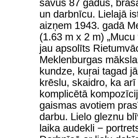
savus 87 gadus, brašā
un darbnīcu. Lielajā i
aizņem 1943. gadā Me
(
1.63 m x 2 m) „Mucu 
jau apsolīts Rietumvā
Meklenburgas māksla
kundze, kuŗai tagad j
krēslu, skaidro, ka ar
komplicētā kompozīcij
gaismas avotiem prasīj
darbu. Lielo gleznu bl
laika audekli − portre