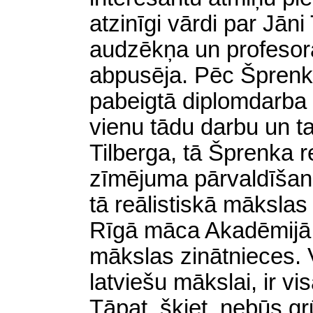
atzinīgi vārdi par Jāni
audzēkņa un profesora
abpusēja. Pēc Šprenka
pabeigtā diplomdarba a
vienu tādu darbu un ta
Tilberga, tā Šprenka r
zīmējuma pārvaldīšanu 
tā reālistiskā mākslas 
Rīgā māca Akadēmijā
mākslas zinātnieces. Va
latviešu mākslai, ir v
Tāpat, šķiet, nebūs gr