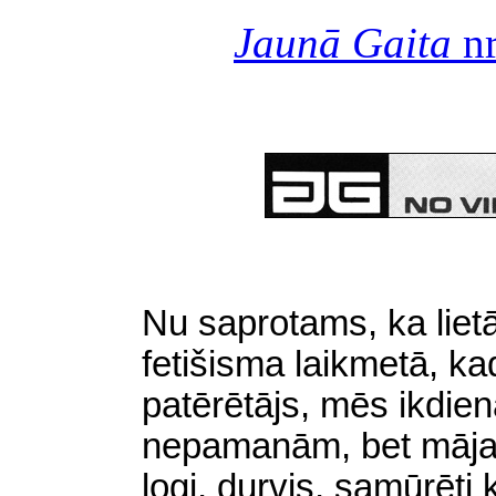
Jaunā Gaita
nr
Nu saprotams, ka lietā
fetišisma laikmetā, ka
patērētājs, mēs ikdien
nepamanām, bet māja t
logi, durvis, samūrēti ķ