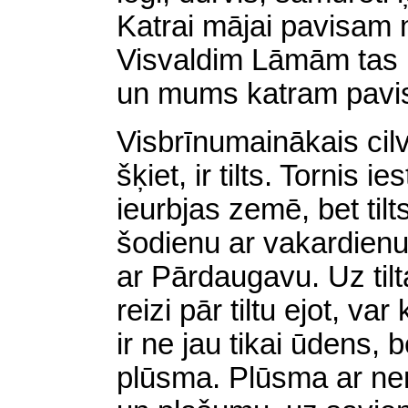
Katrai mājai pavisam 
Visvaldim Lāmām tas i
un
mums katram pav
Visbrīnumainākais cil
šķiet, ir tilts. Tornis i
ieurbjas zemē, bet til
šodienu ar vakardien
ar Pārdaugavu. Uz tilt
reizi pār tiltu ejot, va
ir
ne
jau tikai ūdens,
plūsma. Plūsma ar nem