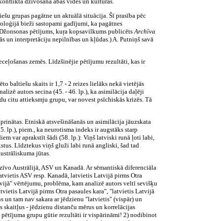
konflikta dzīvošana abās vidēs un kultūrās.
tviešu grupas pagātne un aktuālā situācija. Šī prasība pēc
oloģijā bieži sastopami gadījumi, ka pagātnes
ja Džonsonas pētījums, kuŗa kopsavilkums publicēts
Archīva
ās un interpretāciju nepilnības un kļūdas.) A. Putniņš savā
eceļošanas zemēs. Līdzšinējie pētījumu rezultāti, kas ir
 baltiešu skaits ir 1,7 - 2 reizes lielāks nekā vietējās
lizē autors secina (45. - 46. lp.), ka asimilācija daļēji
du citu attieksmju grupu, var novest psīchiskās krizēs. Tā
iprinātas. Etniskā atsvešināšanās un asimilācija jāuzskata
 lp.), piem., ka neurotisma indeks ir augstāks starp
 var aprakstīt šādi (58. lp.): Viņš latviski runā ļoti labi,
kstus. Līdztekus viņš gluži labi runā angliski, šad tad
austrāliskuma jūtas.
 dzīvo Austrālijā, ASV un Kanadā. Ar sēmantiskā diferenciāla
 latvietis ASV resp. Kanadā, latvietis Latvijā pirms Otra
Latvijā" vērtējumu, problēma, kam analizē autors veltī sevišķu
tvietis Latvijā pirms Otra pasaules kara", "latvietis Latvijā
ns un tam nav sakara ar jēdzienu "latvietis" (vispār) un
s skaitļus - jēdzienu distanču mērus un korrelācijas
 pētījuma grupu gūtie rezultāti ir vispārināmi! 2) nodibinot