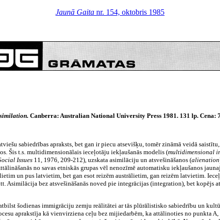
Jaunā Gaita
nr. 154, oktobris 1985
similation.
Canberra: Australian National University Press 1981. 131 lp. Cena: 7,
atviešu sabiedrības apraksts, bet gan ir piecu atsevišķu, tomēr zināmā veidā saistī
os. Šis t.s. multidimensionālais ieceļotāju iekļaušanās modelis (
multidimensional i
Social Issues
11, 1976, 209-212), uzskata asimilāciju un atsvešināšanos (
alienation
. Attālināšanās no savas etniskās grupas vēl nenozīmē automatisku iekļaušanos jaunaj
ālietim un pus latvietim, bet gan esot reizēm austrālietim, gan reizēm latvietim. Ieceļ
t. Asimilācija bez atsvešināšanās noved pie integrācijas (integration), bet kopējs a
ilst šodienas immigrāciju zemju reālitātei ar tās plūrālistisko sabiedrību un kultū
procesu aprakstīja kā vienvirziena ceļu bez mijiedarbēm, ka attālinoties no punkta