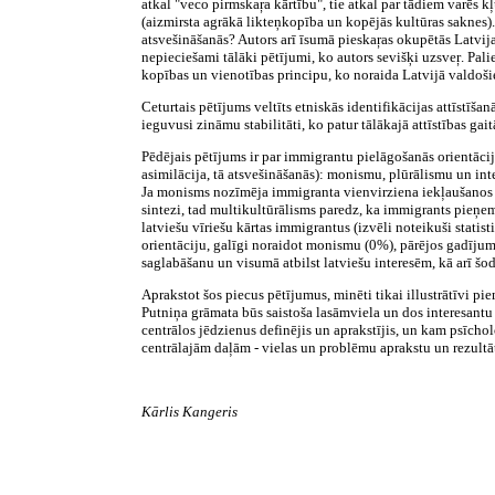
atkal "veco pirmskaŗa kārtību", tie atkal par tādiem varēs k
(aizmirsta agrākā likteņkopība un kopējās kultūras saknes). 
atsvešināšanās? Autors arī īsumā pieskaŗas okupētās Latvij
nepieciešami tālāki pētījumi, ko autors sevišķi uzsveŗ. Palie
kopības un vienotības principu, ko noraida Latvijā valdoši
Ceturtais pētījums veltīts etniskās identifikācijas attīstīš
ieguvusi zināmu stabilitāti, ko patur tālākajā attīstības gaitā 
Pēdējais pētījums ir par immigrantu pielāgošanās orientāciju
asimilācija, tā atsvešināšanās): monismu, plūrālismu un in
Ja monisms nozīmēja immigranta vienvirziena iekļaušanos jau
sintezi, tad multikultūrālisms paredz, ka immigrants pieņem 
latviešu vīriešu kārtas immigrantus (izvēli noteikuši statist
orientāciju, galīgi noraidot monismu (0%), pārējos gadījumo
saglabāšanu un visumā atbilst latviešu interesēm, kā arī šod
Aprakstot šos piecus pētījumus, minēti tikai illustrātīvi p
Putniņa grāmata būs saistoša lasāmviela un dos interesant
centrālos jēdzienus definējis un aprakstījis, un kam psīcholo
centrālajām daļām - vielas un problēmu aprakstu un rezultā
Kārlis Kangeris