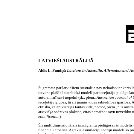
LATVIEŠI AUSTRĀLIJĀ
Aldis L. Putniņš:
Latvians in Australia. Alienation and As
Šī grāmata par latviešiem Austrālijā nav nekāds vienkāršs l
ietverts plašākā teorētiskā modelī par ieceļotāju pielāgošan
autoram arī savi nopelni (sk., piem.,
Australian Journal of 
ieceļotāju grupas, tā arī jaunās vides sabiedrības īpašības
etniskā, kā arī vietējās tautas vidē, neesot, piem., pus austr
atsevišķā sadzīves plāksnē, citās nemainot savu uzvedību ut
ethnification
).
Šis multidimensionālais immigrantu pielāgošanās modelis atb
financiāli atbalsta. Agrākie asimilāciju teoriju modeli šo 