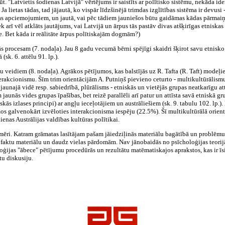
ļūt. "Latvietis šodienas Latvijā" vērtējums ir saistīts ar polītisko sistēmu, nekāda i
Ja lietas tādas, tad jājautā, ko vispār līdzšinējā trimdas izglītības sistēma ir devu
as apciemojumiem, un jautā, vai pēc tādiem jauniešos būtu gaidāmas kādas pārmaiņas 
k arī vēl atklāts jautājums, vai Latvijā un ārpus tās pastāv divas atšķirīgas etniskas
e. Bet kāda ir reālitāte ārpus polītiskajām dogmām?)
anās procesam (7. nodaļa). Jau 8 gadu vecumā bērni spējīgi skaidri šķirot savu etnisko
(sk. 6. attēlu 91. lp.).
 veidiem (8. nodaļa). Agrākos pētījumos, kas balstījās uz R. Tafta (R. Taft) modeļiem,
terakcionismu. Šīm trim orientācijām A. Putniņš pievieno ceturto - multikultūrālis
najā vidē resp. sabiedrībā, plūrālisms - etniskās un vietējās grupas neatkarīgu at
jaunās vides grupas īpašības, bet reizē parallēli arī patur un attīsta savā etniskā gr
iskās izlases principi) ar angļu ieceļotājiem un austrāliešiem (sk. 9. tabulu 102. lp
s galvenokārt izvēloties interakcionisma iespēju (22.5%). Šī multikultūrālā orient
ienas Austrālijas valdības kultūras polītikai.
iemēri. Katram grāmatas lasītājam pašam jāiedziļinās materiālu bagātībā un problēmu
u faktu materiālu un daudz vielas pārdomām. Nav jānobaidās no psīcholoģijas teori
ģijas "ābece" pētījumu procedūrās un rezultātu matēmatiskajos aprakstos, kas ir īsi, n
tu diskusiju.