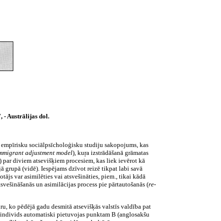
 - Austrālijas dol.
tu, empīrisku sociālpsīcholoģisku studiju sakopojums, kas
mmigrant adjustment model
)
,
kuŗa izstrādāšanā grāmatas
)
par diviem atsevišķiem procesiem, kas liek ievērot kā
ā grupā (vidē). Iespējams dzīvot reizē tikpat labi savā
otājs var asimilēties vai atsvešināties, piem., tikai kādā
tsvešināšanās un asimilācijas process pie pārtautošanās (
re-
ru, ko pēdējā gadu desmitā atsevišķās valstīs valdība pat
 A, individs automatiski pietuvojas punktam B (anglosakšu