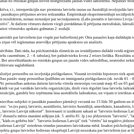
āšanās no etniskās grupas noved neatgriežami jaunās vides sabiedrībā. Nepastāv bez
tīva, t.i., interpretācijās nav piemirsta latviešu tautas un Austrālijā ieceļojušās la
i jaunākajos pētījumos arvien redzamāka. Empīriskajā eksperimentālajā sociālpsīch
em rezultātiem, nemaz nerunājot par secinājumiem. (Labs piemērs ir latvietes Līvi
 motīvi". Ar dažiem vēstures datiem viegli pierādāmas šī pētījuma metodiskās, faktuāl
kaitot vēsturisko apskatu grāmatas 2. nodaļā.
teriāls par latviešiem (un vispār par baltiešiem) pēc Otra pasaules kaŗa dažādajās i
dus ziņas vēl iegūstamas atsevišķo pētījumu aprakstos un analizēs.
āvībām. Dati rāda, ka psīchiatriskās slimnīcās un iestādījumos dažādā veidā reģistrēto
ešu caurmēram; 2. - 4. tabulas), bet pašnāvnieku kvota 2 reizes lielāka. Rezultātu ana
s. Bet atsvešināšanās no etniskās grupas un jaunās vides sabiedrības, neatrodot nekā
 līdzsvara saglabāšanā.
alizējot personību un ieceļotāja pielāgošanos. Visumā izvirzītās hipotezes tiek apst
bas pastāv starp personības īpašībām un immigranta pielāgošanos (sk. tuvāk 61. - 65.
Pēc personības anketas datiem latviešu vīrieša stereotipu vecumā starp 45 un 65 gadiem
 kādā vai pat vairākās latviešu organizācijās, droši vien rēgulāri lasa latviešu laikra
nizācijās, gandrīz bez izņēmuma lasa austrāliešu laikrakstus, un viņam ir izteiktas 
 pētniecības subjekti ir jaunākās paaudzes pārstāvji vecumā no 15 līdz 30 gadiem un
i: "es (es pats), latvietis, austrālietis, latvietis Austrālijā, amerikānis, kanadietis,
t, latvietis Latvijā nākotnē". Interesanti ir iznākumi sakarā ar "latvietis šodienas 
" distanču mēros manāmi atšķiŗas (sk. 5. attēlu 81. lp.) no jēdzieniem "latvietis", "la
, "kāds es gribētu būt". "latvietis šodienas Latvijā" tiek "vērtēts" kā negātīvs jēdzie
šodienas Latvijā" neiederas trimdas jaunatnes latviskuma mērā. Izsakot psīcholoģija
jektu grupa latviešus šodienas okupētajā Latvijā neuzskata par latviešiem (un ar šī