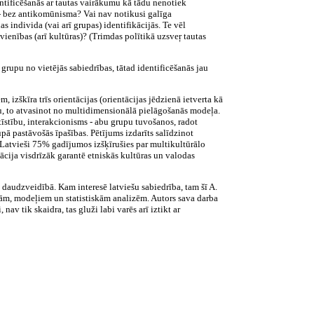
dentificēšanās ar tautas vairākumu kā tādu nenotiek
si - bez antikomūnisma? Vai nav notikusi galīga
individa (vai arī grupas) identifikācijās. Te vēl
 vienības (arī kultūras)? (Trimdas polītikā uzsveŗ tautas
 grupu no vietējās sabiedrības, tātad identificēšanās jau
 izškīra trīs orientācijas (orientācijas jēdzienā ietverta kā
mu, to atvasinot no multidimensionālā pielāgošanās modeļa.
tīstību, interakcionisms - abu grupu tuvošanos, radot
upā pastāvošās īpašības. Pētījums izdarīts salīdzinot
.). Latvieši 75% gadījumos izšķīrušies par multikultūrālo
ācija visdrīzāk garantē etniskās kultūras un valodas
 daudzveidībā. Kam interesē latviešu sabiedrība, tam šī A.
jām, modeļiem un statistiskām analizēm. Autors sava darba
av tik skaidra, tas gluži labi varēs arī iztikt ar