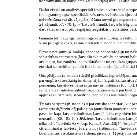
konformisma un kausējamā katla teorijas) resp., ka attālin
Darbā vispār un analizēs speciāli ievērota vēsturiskā perspek
immigrantu grupas specifiskās vēstures ievērošanas kļuvus
neievērošana vai tās vāja pārzināšana noved pie nepareizi
24.
sējumā, 57. - 70. lp. - "Latvieši trimdā: latviešu bēgļu
darbā tiecas visur pēc iespējami augstākās precīzitātes, ies
Grāmatā ļoti bagātīgs psīcholoģijas un socioloģijas faktu ma
visai pilnīgi savākti, īsumā atreferēti 3. nodaļā, bet papil
Pirmais pētījums (4. nodaļa) ir par psīchopatoloģiju un pašn
sabiedrības caurmēram (latviešu skaits atbilst aptuveni balti
atvieto to, kas zaudēts ar atsvešināšanos no etniskās grupa
etniskai sabiedrībai var būt liela loma ieceļotāja psīchiskā
Otrs pētījums (5. nodala) daļēji pieslēdzas iepriekšējam, an
par empīriski neatkarīgām dimensijām. Signifikantas attiecī
personām, kas atsvešinājušās un nav asimilējušās (63. lp.). 
samērā bieži satiekas sabiedrībā ar tautiešiem, ir par biedru
apgrozās austrāliešu sabiedrībā, nepiedalās austrāliešu orga
Trešais pētījums (6. nodala) ir par etnisko identitāti, kur
(
semantic differential
)
palīdzību jauniešiem jānovērtē jēdzien
pasaules kaŗa, latvietis šodienas Latvijā, kāds es gribētu bū
uzmanību (80. - 85. lp.). Jēdziens "latvietis šodienas Latvijā
nākotnē", "latvietis ASV, resp. Kanadā, Austrālijā", "es pats"
citiem trimdas latvieša jēdziena novērtējumiem. "latvietis 
koeficientus vienkāršiem vārdiem, jāsecina: 1) pētījuma sub