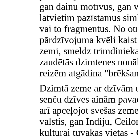
gan dainu motīvus, gan v
latvietim pazīstamus sim
vai to fragmentus. No otr
pārdzīvojuma kvēli kaist
zemi, smeldz trimdinieka 
zaudētās dzimtenes nonā
reizēm atgādina "brēkšan
Dzimtā zeme ar dzīvām u
senču dzīves ainām pava
arī apceļojot svešas zeme
valstis, gan Indiju, Ceil
kultūrai tuvākas vietas -