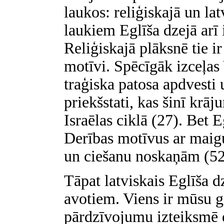
laukos: reliģiskajā un la
laukiem Eglīša dzejā arī
Reliģiskajā plāksnē tie i
motīvi. Spēcīgāk izceļas 
traģiska patosa apdvesti 
priekšstati, kas šinī krā
Israēlas ciklā (27). Bet 
Derības motīvus ar maigu
un ciešanu noskaņām (52 
Tāpat latviskais Eglīša dz
avotiem. Viens ir mūsu g
pārdzīvojumu izteiksmē d