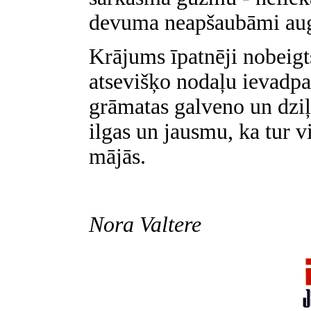
devuma neapšaubāmi augs
Krājums īpatnēji nobeigts
atsevišķo nodaļu ievadpant
grāmatas galveno un dzi
ilgas un jausmu, ka tur vi
mājās.
Nora Valtere