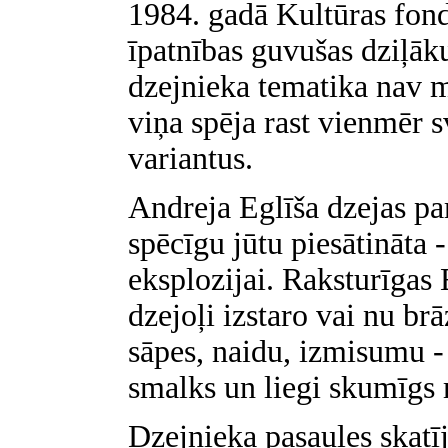
1984. gadā Kultūras fond
īpatnības guvušas dziļāk
dzejnieka tematika nav m
viņa spēja rast vienmēr 
variantus.
Andreja Eglīša dzejas pa
spēcīgu jūtu piesātināta 
eksplozijai. Raksturīgas 
dzejoļi izstaro vai nu br
sāpes, naidu, izmisumu - v
smalks un liegi skumīgs
Dzejnieka pasaules skatī