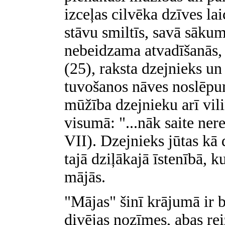
izceļas cilvēka dzīves lai
stāvu smiltīs, savā sāku
nebeidzama atvadīšanās, 
(25), raksta dzejnieks un
tuvošanos nāves noslēp
mūžība dzejnieku arī vili
visumā: "...nāk saite ner
VII).
Dzejnieks jūtas kā 
tajā dziļākajā īstenībā, 
mājās.
"Mājas" šinī krājumā ir bi
divējas nozīmes, abas re