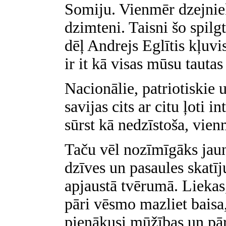
Somiju. Vienmēr dzejniek
dzimteni. Taisni šo spil
dēļ Andrejs Eglītis kļuvi
ir it kā visas mūsu tautas 
Nacionālie, patriotiskie u
savijas cits ar citu ļoti i
sūrst kā nedzīstoša, vien
Taču vēl nozīmīgāks jaun
dzīves un pasaules skatīj
apjaustā tvērumā. Liekas,
pāri vēsmo mazliet baisa
pienākusi mūžības un pār