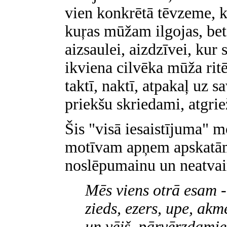
vien konkrētā tēvzeme, k
kuŗas mūžam ilgojas, bet
aizsaulei, aizdzīvei, kur
ikviena cilvēka mūža rit
taktī, naktī, atpakaļ uz 
priekšu skriedami, atgrie
Šis "visā iesaistījuma" m
motīvam apņem apskatām
noslēpumainu un neatvai
Mēs viens otrā esam -
zieds, ezers, upe, akm
un vējš, pārvērzdamie