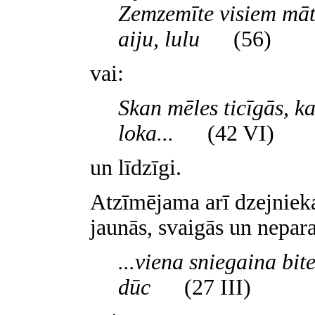
Zemzemīte visiem māt
aiju, lulu
(56)
vai:
Skan mēles ticīgās, kas
loka...
(42 VI)
un līdzīgi.
Atzīmējama arī dzejnieka
jaunās, svaigās un nepara
...viena sniegaina bit
dūc
(27 III)