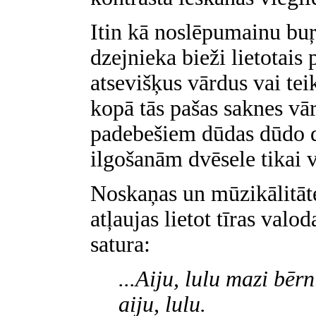
Itin kā noslēpumainu bu
dzejnieka bieži lietotais
atsevišķus vārdus vai teik
kopā tās pašas saknes vā
padebešiem dūdas dūdo d
ilgošanām dvēsele tikai v
Noskaņas un mūzikālitāte
atļaujas lietot tīras val
satura:
...Aiju, lulu mazi bērn
aiju, lulu.