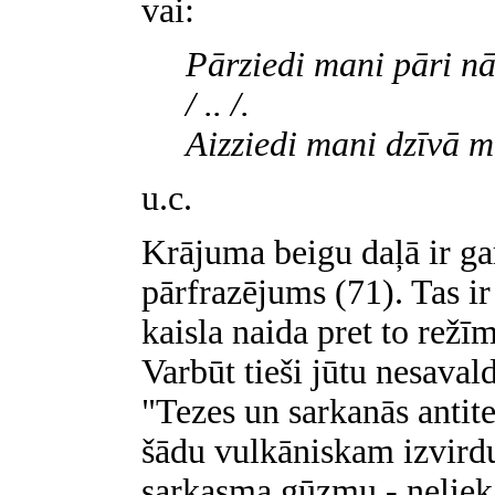
vai:
Pārziedi mani pāri n
/ .. /.
Aizziedi mani dzīvā 
u.c.
Krājuma beigu daļā ir ga
pārfrazējums (71). Tas i
kaisla naida pret to režī
Varbūt tieši jūtu nesaval
"Tezes un sarkanās antitez
šādu vulkāniskam izvird
sarkasma gūzmu - neliek