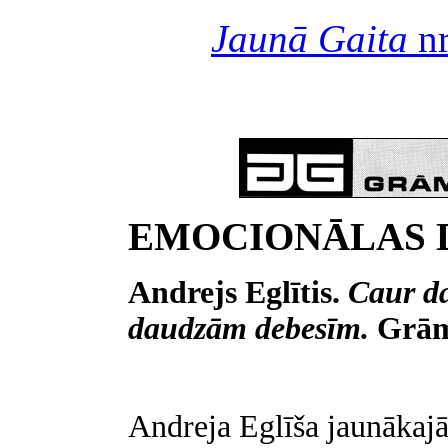
Jaunā Gaita
nr
EMOCIONĀLAS 
Andrejs Eglītis.
Caur d
daudzām debesīm.
Grām
Andreja Eglīša jaunākaj