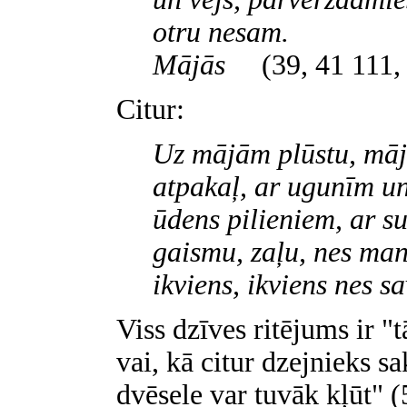
otru nesam.
Mājās
(39, 41 111,
Citur:
Uz mājām plūstu, mā
atpakaļ, ar ugunīm un
ūdens pilieniem, ar s
gaismu, zaļu, nes man
ikviens, ikviens nes s
Viss dzīves ritējums ir "t
vai, kā citur dzejnieks 
dvēsele var tuvāk kļūt" (