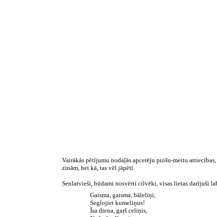
Vairākās pētījumu nodaļās apcerēju puišu-meitu attiecības, ī
zinām, bet kā, tas vēl jāpētī.
Senlatvieši, būdami nosvērti cilvēki, visas lietas darījuši 
Gaisma, gaisma, bāleliņi,
Seglojiet kumeliņus!
Īsa diena, gaŗš celiņis,