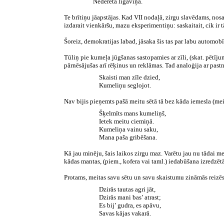
Nederēta līgaviņa.
Te brītiņu jāapstājas. Kad VII nodaļā, zirgu slavēdams, nos
izdarait vienkāršu, mazu eksperimentiņu: saskaitait, cik ir 
Šoreiz, demokratijas labad, jāsaka šis tas par labu automobī
Tūliņ pie kumeļa jūgšanas sastopamies ar zīli, (skat. pētīju
pārnēsājušas arī rēķinus un reklāmas. Tad analoģija ar past
Skaisti man zīle dzied,
Kumeliņu seglojot.
Nav bijis pieņemts pašā meitu sētā tā bez kāda iemesla (meit
Šķelmīts mans kumeliņš,
Ietek meitu ciemiņā.
Kumeliņa vainu saku,
Mana paša gribēšana.
Kā jau minēju, šais laikos zirgu maz. Varētu jau nu tādai meit
kādas mantas, (piem., kofera vai taml.) iedabūšana izredzētās
Protams, meitas savu sētu un savu skaistumu zināmās reizēs 
Dzirās tautas agri jāt,
Dzirās mani bas’ atrast;
Es bij’ gudra, es apāvu,
Savas kājas vakarā.