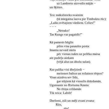
uz Lambreto aizvedis mājās −
un šķīries.
Teic mākslinieks svainim
(tā miegaina lauva pie Timbuktu rūc):
„Laiks svētajiem vārdiem. Celies!”
− − −
„Netrako!
Tas Kungs var pagaidīt!”
Kā pamests bēglis
pilns visa pasaules posta:
Imanta nevaid miris
pēc vienas nakts uz pelēka maisa
aiz pudeļu aizkara
(vējā alus un ābolu sulas).
Kur palika visi ābeļziedi −
meitenes baltos un rožainos tērpos?
Visas aizrāva sev līdz,
gar stūŗiem kā viesulis drāzdamās,
Ugunsaste no Rietumu Krasta:
No rītiņa celdamās
Tik teica: Labrīt!
Dzelteni, zili un mēļi zvani zvana:
Rīts,
rīts!