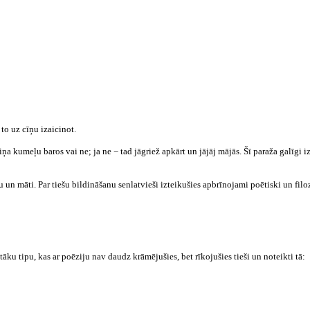
 to uz cīņu izaicinot.
ņa kumeļu baros vai ne; ja ne − tad jāgriež apkārt un jājāj mājās. Šī paraža galīgi iz
vu un māti. Par tiešu bildināšanu senlatvieši izteikušies apbrīnojami poētiski un filo
tāku tipu, kas ar poēziju nav daudz krāmējušies, bet rīkojušies tieši un noteikti tā: