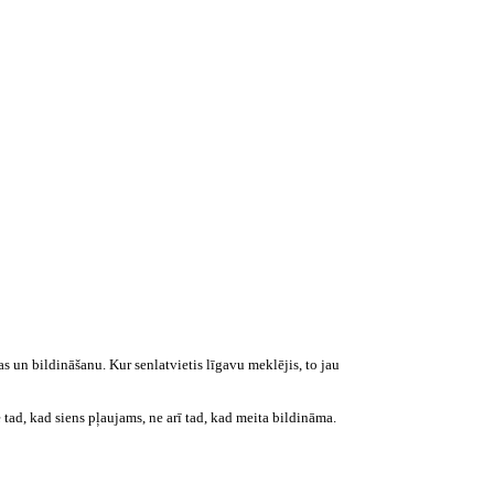
as un bildināšanu. Kur senlatvietis līgavu meklējis, to jau
 tad, kad siens pļaujams, ne arī tad, kad meita bildināma.