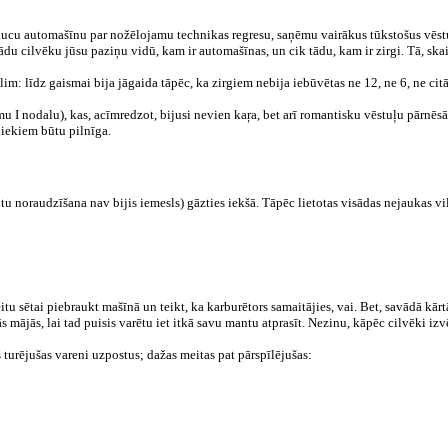
aucu automašīnu par nožēlojamu technikas regresu, saņēmu vairākus tūkstošus vēstuļu.
tādu cilvēku jūsu paziņu vidū, kam ir automašīnas, un cik tādu, kam ir zirgi. Tā, ska
lim: līdz gaismai bija jāgaida tāpēc, ka zirgiem nebija iebūvētas ne 12, ne 6, ne cit
mu I nodalu), kas
, acīmredzot,
bijusi nevien kaŗa, bet arī romantisku vēstuļu pārnēsā
niekiem būtu pilnīga.
u noraudzīšana nav bijis iemesls) gāzties iekšā. Tāpēc lietotas visādas nejaukas vil
u sētai piebraukt mašīnā un teikt, ka karburētors samaitājies, vai. Bet, savādā kārtā,
 mājās, lai tad puisis varētu iet itkā savu mantu atprasīt. Nezinu, kāpēc cilvēki izvēl
turējušas vareni uzpostus; dažas meitas pat pārspīlējušas: