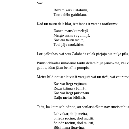
Vai:
Rozēm kaisu istabiņu,
Tautu dēlu gaidīdama.
Kad nu tautu dēls klāt, ierašanās ir varens notikums:
Danco mans kumeliņš,
Margo mans augumiņš;
Nāc ārā tautu meita,
Tevi jāju raudzīties.
Ļoti jāšaubās, vai sērs Galahads cēlāk piejāja pie pūķa pils,
Pirms jebkādas runāšanas tautu dēlam bijis jānoskata, vai vi
gados, būtu jātur benzīna pumpis.
Meitu bildināt senlatvieši varējuši vai nu tieši, vai caur tē
Kas var liegt vējiņam
Rožu krūmu vēdināt,
Kas var liegt puisēnam
Daiļu meitu bildināt.
Taču, kā katrā sabiedrībā, arī senlatviešiem nav trūcis robus
Labvakar, daiļa meita,
Sniedz rociņu, dod mutīti,
Sniedz rociņu, dod mutīti,
Būsi mana līgaviņa.