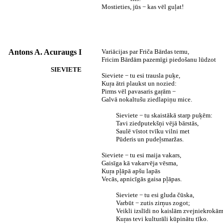
Mostieties, jūs − kas vēl guļat!
Antons A. Acuraugs I
Variācijas par Friča Bārdas temu,
Fricim Bārdām pazemīgi piedošanu lūdzot
SIEVIETE
Sieviete − tu esi trausla puķe,
Kuŗa ātri plaukst un nozied:
Pirms vēl pavasaris gaŗām −
Galvā nokaltušu ziedlapiņu mice.
Sieviete − tu skaistākā starp puķēm:
Tavi ziedputekšņi vējā bārstās,
Saulē vīstot tvīku vilni met
Pūderis un pudeļsmaržas.
Sieviete − tu esi maija vakars,
Gaisīga kā vakarvēja vēsma,
Kuŗa pļāpā apšu lapās
Vecās, apnicīgās gaisa pļāpas.
Sieviete − tu esi gluda čūska,
Varbūt − zutis zirņus zogot;
Veikli izslīdi no kaislām zvejniekrokām
Kuŗas tevi kulturāli kūpinātu tīko.