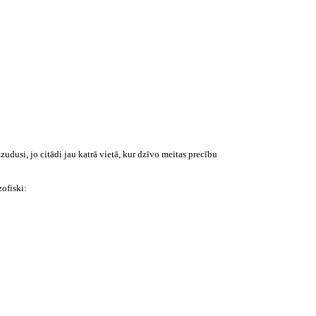
zudusi, jo citādi jau katrā vietā, kur dzīvo meitas precību
zofiski: