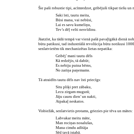
Šie paši robustie tipi, acīmredzot, gribējuši tikpat tiešu un 
Saki īsti, tautu meita,
Būsi mana, vai nebūsi,
Lai es savu kumeliņu,
Tev’s dēļ velti nesvīdinu.
Jāatzīst, ka tādā tempā var vienā pašā pavaļīgākā dienā nobi
būtu patikusi, tad industriālā revolūcija būtu notikusi 100
senlatvietēm tik mechanizētas lietas
Gribēj’ mani tautu dēls
Kā redzējis, tā dabūt;
Es nebiju putna bērns,
No zariņa paņemams.
Tā atraidīts tautu dēls nav īsti priecīgs:
Situ pliķi pret zābaku,
Lecu zirgam mugurā;
Jāju cauru dien’ un nakti,
Atpakaļ neskatos.
Visbiežāk, senlatvietis protams, griezies pie tēva un mātes:
Labvakar meitu māte,
Man rociņas nosalušas,
Mana cimdu adītāja
Sēd tavā istabā.