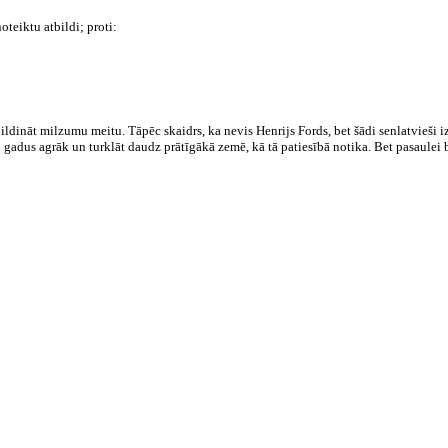
noteiktu atbildi; proti:
ldināt milzumu meitu. Tāpēc skaidrs, ka nevis Henrijs Fords, bet šādi senlatvieši izg
0 gadus agrāk un turklāt daudz prātīgākā zemē, kā tā patiesībā notika. Bet pasaulei
 nepatika: