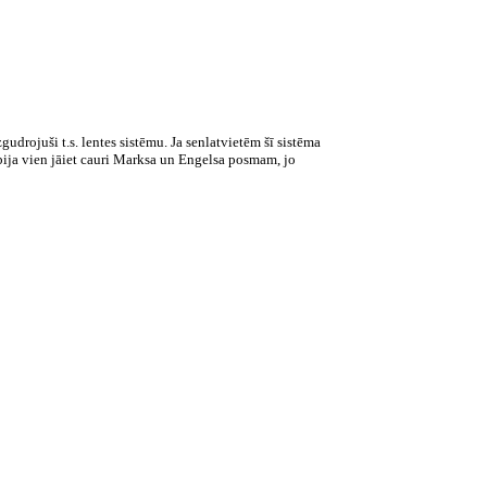
udrojuši t.s. lentes sistēmu. Ja senlatvietēm šī sistēma
 bija vien jāiet cauri Marksa un Engelsa posmam, jo