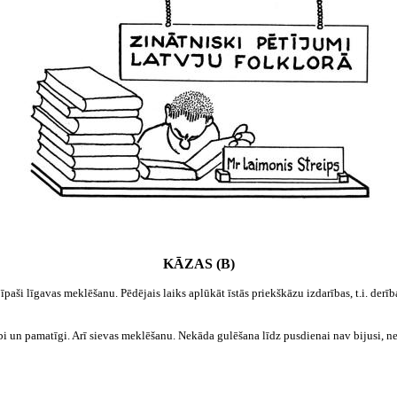
KĀZAS (B)
paši līgavas meklēšanu. Pēdējais laiks aplūkāt īstās priekškāzu izdarības, t.i. derīb
labi un pamatīgi. Arī sievas meklēšanu. Nekāda gulēšana līdz pusdienai nav bijusi, ne