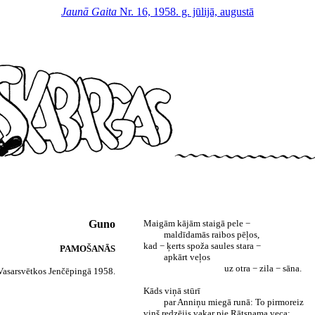
Jaunā Gaita
Nr. 16, 1958. g. jūlijā, augustā
Guno
Maigām kājām staigā pele −
maldīdamās raibos pēļos,
kad − ķerts spoža saules stara −
PAMOŠANĀS
apkārt veļos
uz otra − zila − sāna.
Vasarsvētkos Jenčēpingā 1958.
Kāds viņā stūrī
par Anniņu miegā runā: To pirmoreiz
viņš redzējis vakar pie Rātsnama veca;