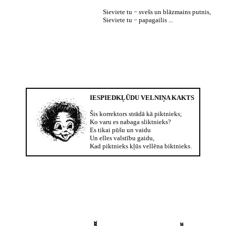
Sieviete tu − svešs un blāzmains putnis,
Sieviete tu − papagailis ...
IESPIEDKĻŪDU VELNIŅA KAKTS
Šis korrektors strādā kā piktnieks;
Ko varu es nabaga sliktnieks?
Es tikai pūšu un vaidu
Un elles valstību gaidu,
Kad piktnieks kļūs vellēna biktnieks.