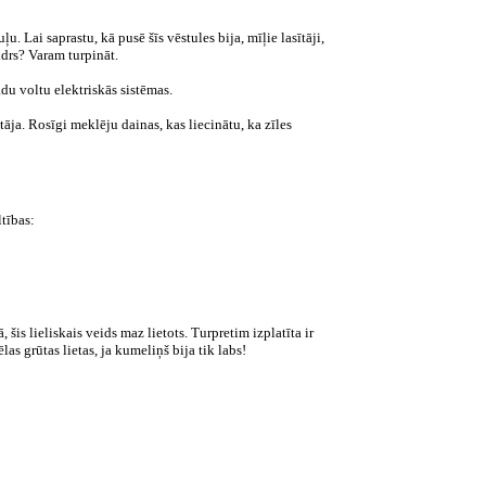
 Lai saprastu, kā pusē šīs vēstules bija, mīļie lasītāji,
idrs? Varam turpināt.
ādu voltu elektriskās sistēmas.
tāja. Rosīgi
meklēju dainas, kas liecinātu, ka zīles
tības:
 šis lieliskais veids maz lietots. Turpretim izplatīta ir
as grūtas lietas, ja kumeliņš bija tik labs!