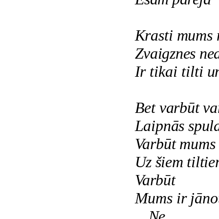
Krasti mums 
Zvaigznes ne
Ir tikai tilti 
Bet varbūt va
Laipnās spuld
Varbūt mums i
Uz šiem tilti
Varbūt
Mums ir jānot
Ne