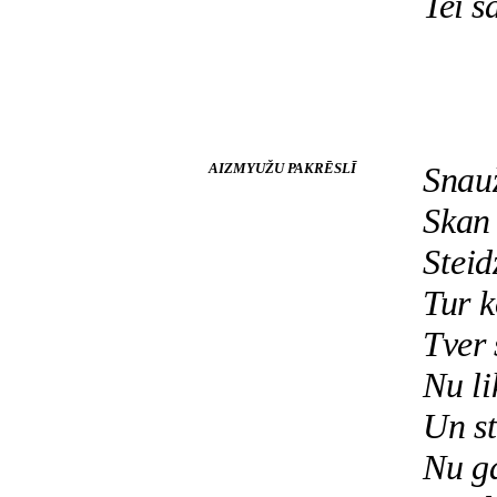
Tei s
AIZMYUŽU PAKRĒSLĪ
Snauž
Skan 
Steid
Tur k
Tver 
Nu li
Un st
Nu g