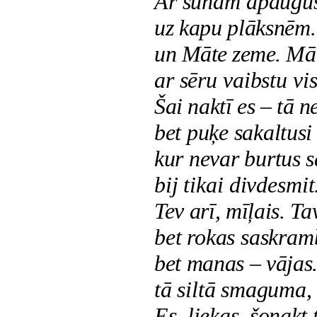
Ar sūnām apauguš
uz kapu plāksnēm.
un Māte zeme. Māt
ar sēru vaibstu vis
Šai naktī es – tā n
bet puķe sakaltusi
kur nevar burtus s
bij tikai divdesmi
Tev arī, mīļais. Ta
bet rokas saskramb
bet manas – vājas.
tā siltā smaguma, 
Es, liekas, šonakt