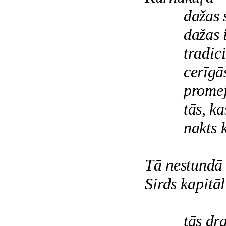
dažas 
dažas 
tradic
cerīgā
promej
tās, k
nakts 
Tā nestundā v
Sirds kapitāl
tās dr