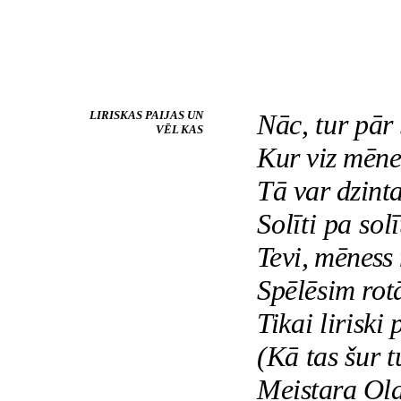
LIRISKAS PAIJAS UN
Nāc, tur pār 
VĒL KAS
Kur viz mēne
Tā var dzint
Solīti pa sol
Tevi, mēness 
Spēlēsim rot
Tikai liriski
(Kā tas šur t
Meistara Ola