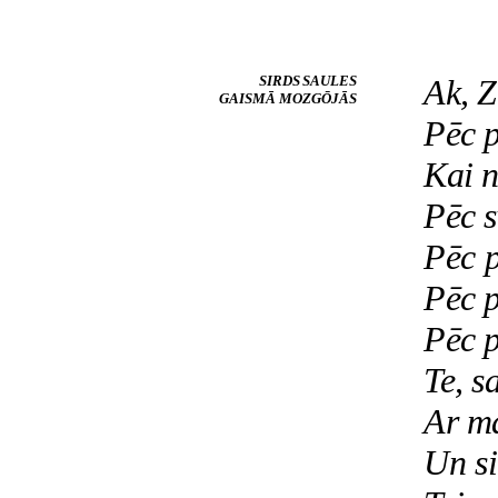
SIRDS SAULES
Ak, Z
GAISMĀ MOZGŌJĀS
Pēc p
Kai n
Pēc s
Pēc p
Pēc p
Pēc p
Te, s
Ar ma
Un si