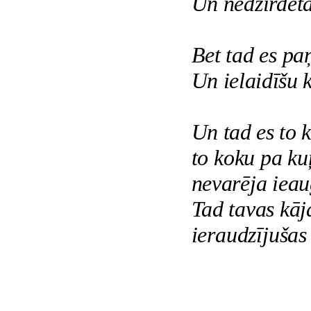
Un nedzirdēta
Bet tad es pa
Un ielaidīšu 
Un tad es to 
to koku pa ku
nevarēja ieau
Tad tavas kāja
ieraudzījušas