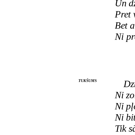
Un dz
Pret 
Bet a
Ni pr
TUKŠUMS
Dz
Ni zo
Ni pļ
Ni bi
Tik s