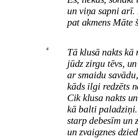
un viņa sapni arī
pat akmens Māte 
6
Tā klusā nakts kā 
jūdz zirgu tēvs, u
ar smaidu savādu, 
kāds ilgi redzēts n
Cik klusa nakts un
kā balti paladziņi.
starp debesīm un z
un zvaigznes dzied