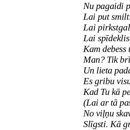
Nu pagaidi p
Lai put smilt
Lai pirkstgali
Lai spīdeklis
Kam debess 
Man? Tik brī
Un lieta pada
Es gribu visu
Kad Tu kā pe
(Lai ar tā pa
No viļņu sk
Slīgsti. Kā g