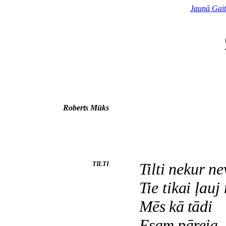
Jaunā Gai
Roberts Mūks
TILTI
Tilti nekur n
Tie tikai ļau
Mēs kā tādi
Esam pāreja