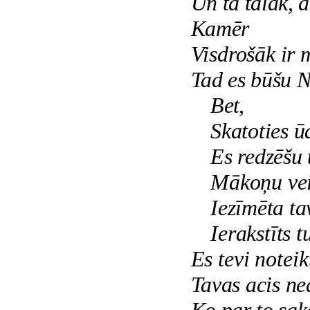
Un tā tālāk, a
Kamēr
Visdrošāk ir m
Tad es būšu N
Bet,
Skatoties ū
Es redzēšu t
Mākoņu vei
Iezīmēta ta
Ierakstīts t
Es tevi noteik
Tavas acis ne