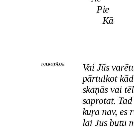
Pie
Kā
TULKOTĀJAI
Vai Jūs varēt
pārtulkot kād
skaņās vai tēl
saprotat. Tad
kuŗa nav, es r
lai Jūs būtu 