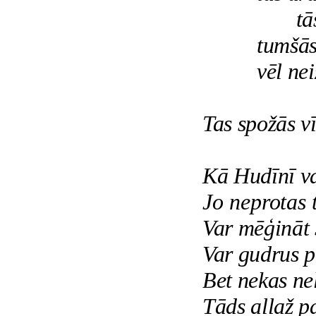
tās klus
tumšās
vēl ne
Tas spožās vī
Kā Hudīnī va
Jo neprotas 
Var mēģināt 
Var gudrus p
Bet nekas nel
Tāds allaž pa