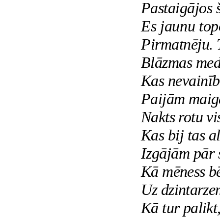
Pastaigājos 
Es jaunu top
Pirmatnēju. 
Blāzmas med
Kas nevainīb
Paijām maig
Nakts rotu v
Kas bij tas a
Izgājām pār s
Kā mēness bē
Uz dzintarze
Kā tur palikt