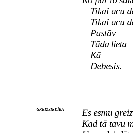
Ko par to sa
Tikai acu d
Tikai acu d
Pastāv
Tāda lieta
Kā
Debesis.
GREIZSIRDĪBA
Es esmu greizs
Kad tā tavu m