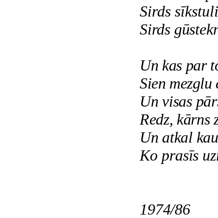
Sirds sīkstul
Sirds gūstekn
Un kas par t
Sien mezglu 
Un visas pārs
Redz, kārns z
Un atkal kau
Ko prasīs uzr
1974/86