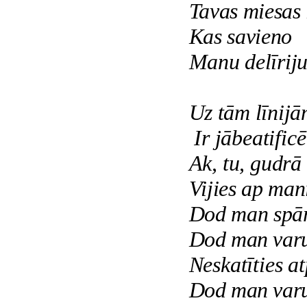
Tavas miesas l
Kas savieno
Manu delīriju
Uz tām līnijā
Ir jābeatific
Ak, tu, gudrā
Vijies ap man
Dod man spār
Dod man var
Neskatīties at
Dod man var