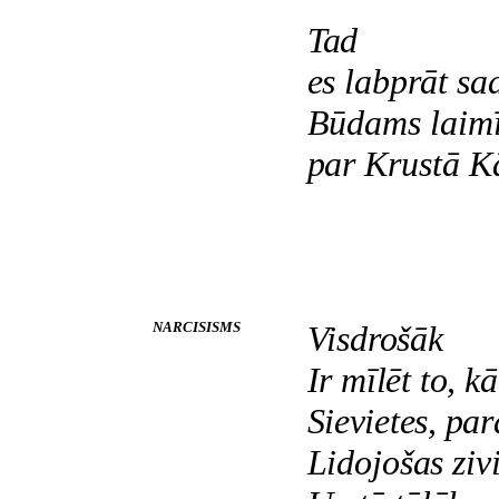
Tad
es labprāt sa
Būdams laimī
par Krustā K
NARCISISMS
Visdrošāk
Ir mīlēt to, k
Sievietes, par
Lidojošas ziv