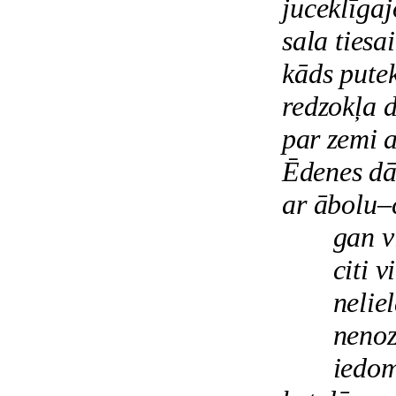
juceklīga
sala tiesa
kāds pute
redzokļa 
par zemi 
Ēdenes dā
ar ābolu–
gan v
citi v
nelie
nenoz
iedom