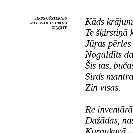
SIRDS GŪSTEKNIS,
Kāds krājum
VAI PUSATCUKUROTĀ
ZIŅĢĪTE
Te šķirstiņā 
Jūŗas pērles
Noguldīts da
Šis tas, buča
Sirds mantra
Zin visas.
Re inventār
Dažādas, nas
Kurnukuŗā –