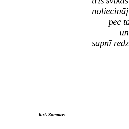
trīs švīkā
noliecināj
pēc t
un
sapnī redz
Juris Zommers