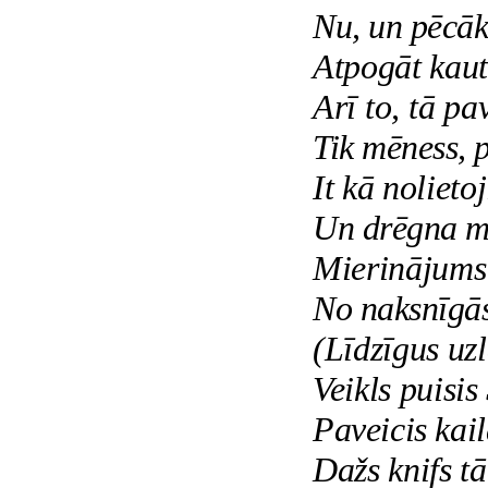
Nu, un pēcāk
Atpogāt kaut 
Arī to, tā pa
Tik mēness, 
It kā nolietoj
Un drēgna mi
Mierinājums:
No naksnīgās 
(Līdzīgus uz
Veikls puisis
Paveicis kai
Dažs knifs tā