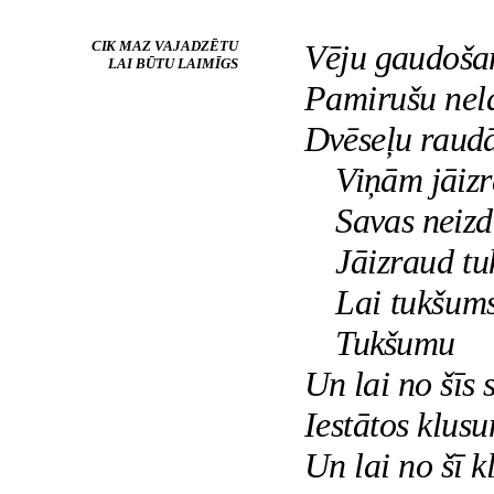
CIK MAZ VAJADZĒTU
Vēju gaudoša
LAI BŪTU LAIMĪGS
Pamirušu nel
Dvēseļu raud
Viņām jāiz
Savas neizd
Jāizraud t
Lai tukšums
Tukšumu
Un lai no šīs
Iestātos klus
Un lai no šī k