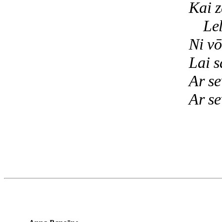
Kai z
Le
Ni vō
Lai s
Ar se
Ar se