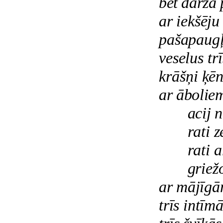
bet dārza 
ar iekšēj
pašapaugļ
veselus tr
krāšņi ķēn
ar ābolie
acij 
rati 
rati 
griež
ar mājīgā
trīs intīm