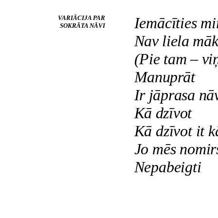
VARIĀCIJA PAR
Iemācīties mir
SOKRĀTA NĀVI
Nav liela māk
(Pie tam – vi
Manuprāt
Ir jāprasa nā
Kā dzīvot
Kā dzīvot it k
Jo mēs nomirs
Nepabeigti