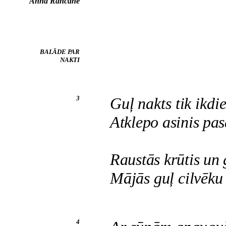
Anna Rancāne
BALĀDE PAR
NAKTI
3
Guļ nakts tik ikdie
Atklepo asinis pa
Raustās krūtis un 
Mājās guļ cilvēku 
4