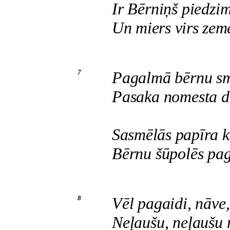
Ir Bērniņš piedzimi
Un miers virs zeme
7
Pagalmā bērnu smi
Pasaka nomesta du
Sasmēlās papīra k
Bērnu šūpolēs pag
8
Vēl pagaidi, nāve,
Neļaušu, neļaušu 