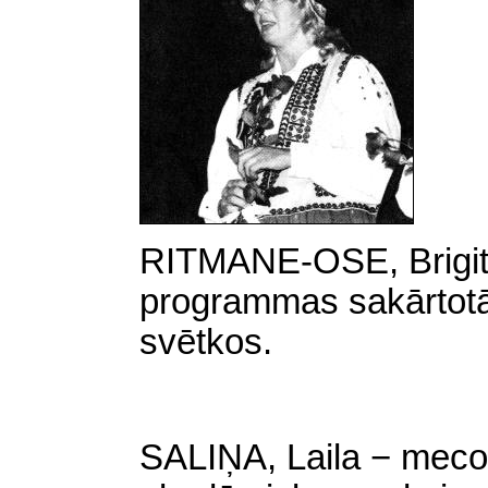
RITMANE-OSE, Brigita 
programmas sakārtot
svētkos.
SALIŅA, Laila − meco