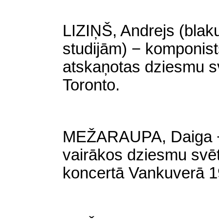
LIZIŅŠ, Andrejs (blak
studijām) − komponist
atskaņotas dziesmu s
Toronto.
MEŽARAUPA, Daiga − b
vairākos dziesmu svēt
koncertā Vankuverā 1