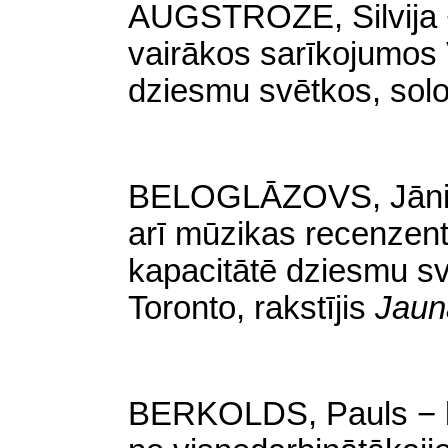
AUGSTROZE, Silvija −
vairākos sarīkojumos
dziesmu svētkos, sol
BELOGLĀZOVS, Jānis 
arī mūzikas recenzents
kapacitātē dziesmu s
Toronto, rakstījis
Jaun
BERKOLDS, Pauls − ba