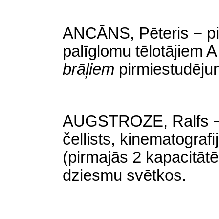
ANCĀNS, Pēteris − pie
palīglomu
tēlotājiem A
brāļiem
pirmiestudēju
AUGSTROZE, Ralfs − k
čellists, kinematografi
(pirmajās 2 kapacitāt
dziesmu svētkos.