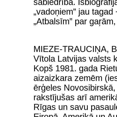
sabiedrībā. Īsbiografi
„vadoņiem” jau tagad
„Atbalsīm” par gaŗām, 
MIEZE-TRAUCIŅA, Brigi
Vītola Latvijas valsts
Kopš 1981. gada Riet
aizaizkara zemēm (iesk
ērģeles Novosibirskā,
rakstījušas arī amerik
Rīgas un savu pasaul
Eiropā, Amerikā un Aus