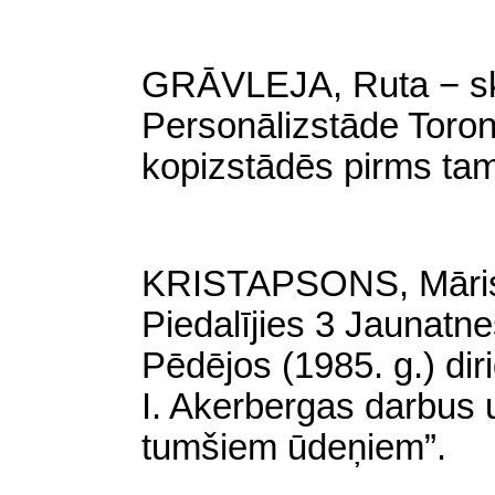
GRĀVLEJA, Ruta − skul
Personālizstāde Toron
kopizstādēs pirms ta
KRISTAPSONS, Māris −
Piedalījies 3 Jaunatn
Pēdējos
(
1985. g.) dir
I. Akerbergas darbus 
tumšiem ūdeņiem”.