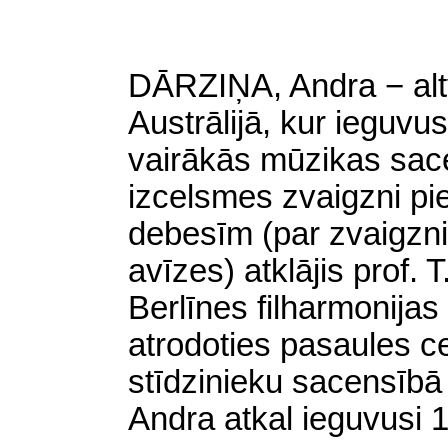
DĀRZIŅA, Andra − altv
Austrālijā, kur ieguvu
vairākās mūzikas sace
izcelsmes zvaigzni p
debesīm (par zvaigzni
avīzes) atklājis prof.
Berlīnes filharmonijas
atrodoties pasaules c
stīdzinieku sacensīb
Andra atkal ieguvusi 1.