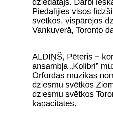
dziedātājs. Darbi iesk
Piedalījies visos līd
svētkos, vispārējos d
Vankuverā, Toronto d
ALDIŅŠ, Pēteris − kom
ansambļa „Kolibri” muz
Orfordas mūzikas nom
dziesmu svētkos Ziem
dziesmu svētkos Toro
kapacitātēs.