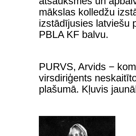
atsauksmes un apbal
mākslas kolledžu izstā
izstādījusies latviešu
PBLA KF balvu.
PURVS, Arvids − kompo
virsdiriģents neskait
plašumā. Kļuvis jaunā