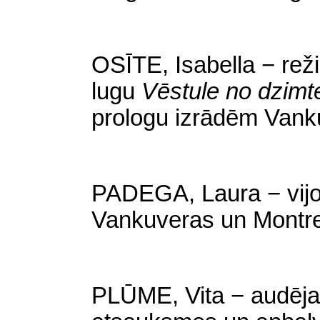
OSĪTE, Isabella − reži
lugu
Vēstule no dzimt
prologu izrādēm Vank
PADEGA, Laura − vijol
Vankuveras un Montre
PLŪME, Vita − audēja.