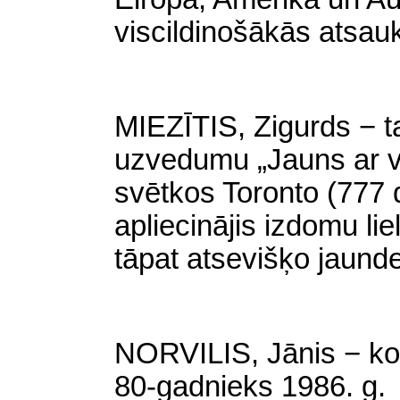
viscildinošākās atsa
MIEZĪTIS, Zigurds − t
uzvedumu „Jauns ar 
svētkos Toronto (777 de
apliecinājis izdomu l
tāpat atsevišķo jaunde
NORVILIS, Jānis − ko
80-gadnieks 1986. g.