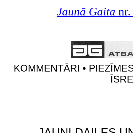
Jaunā Gaita
nr.
KOMMENTĀRI • PIEZĪMES 
ĪSR
JAUNI DAILES U