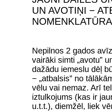
UN AVOTIŅI − A
NOMENKLATŪR
Nepilnos 2 gados avīz
vairāki simti „avotu” u
dažādu iemeslu dēļ bū
− „atbalsis” no tālāk
vēlu vai nemaz. Arī te
iztulkojums (kas ir jau
u.t.t.)
, diemžēl,
liek vē