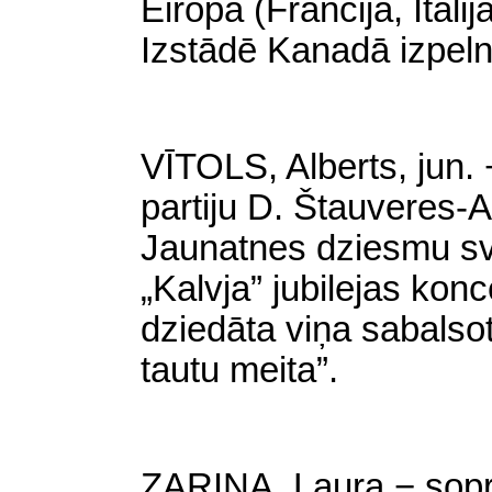
Eiropā (Francijā, Itāli
Izstādē Kanadā izpeln
VĪTOLS, Alberts, jun. 
partiju D. Štauveres-
Jaunatnes dziesmu svē
„Kalvja” jubilejas ko
dziedāta viņa sabalsot
tautu meita”.
ZARIŅA, Laura − sopr