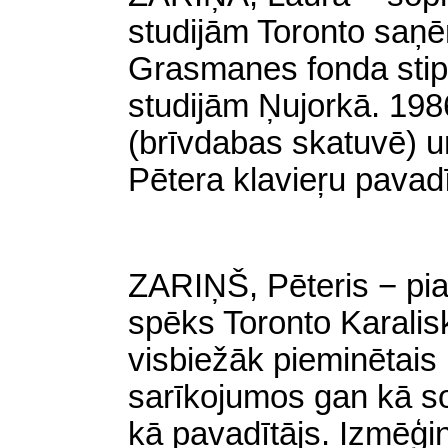
studijām Toronto saņē
Grasmanes fonda stip
studijām Ņujorkā. 1986
(brīvdabas skatuvē) u
Pētera klavieŗu pavad
ZARIŅŠ, Pēteris − pi
spēks Toronto Karalisk
visbiežāk pieminētais p
sarīkojumos gan kā so
kā pavadītājs. Izmēģi