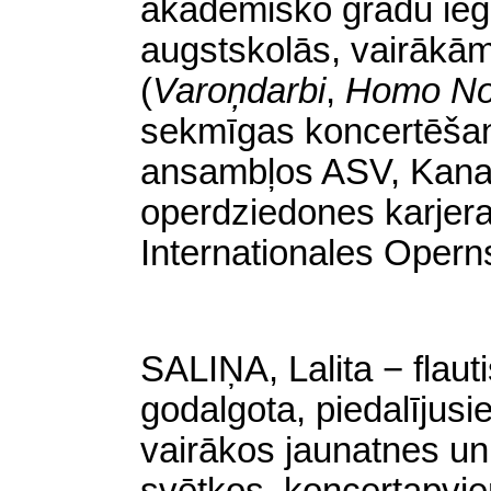
akadēmisko
gradu
ieg
augstskolās, vairākā
(
Varoņdarbi
,
Homo
N
sekmīgas koncertēšan
ansambļos ASV,
Kan
operdziedones karjera
Internationales
Operns
SALIŅA, Lalita − flaut
godalgota, piedalījusi
vairākos jaunatnes un