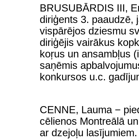
BRUSUBĀRDIS III, Er
diriģents 3. paaudzē, 
vispārējos dziesmu sv
diriģējis vairākus kop
koŗus un ansambļus (ie
saņēmis apbalvojumus
konkursos u.c. gadīj
CENNE, Lauma − pieda
cēlienos Montreālā un
ar dzejoļu lasījumiem.