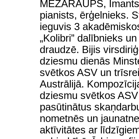
MEŽARAUPS, Imants −
pianists, ērģelnieks. S
ieguvis 3 akadēmisko
„Kolibri” dalībnieks un
draudzē. Bijis virsdir
dziesmu dienās Minst
svētkos ASV un trīsrei
Austrālijā. Kompozīci
dziesmu svētkos ASV 
pasūtinātus skaņdarb
nometnēs un jaunatne
aktīvitātes ar līdzīg