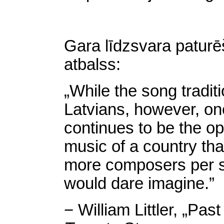
Gara līdzsvara paturē
atbalss:
„While the song tradit
Latvians, however,
on
continues
to
be
the
op
music
of
a
country
tha
more
composers
per
would
dare
imagine
.”
−
William
Littler
, „
Past