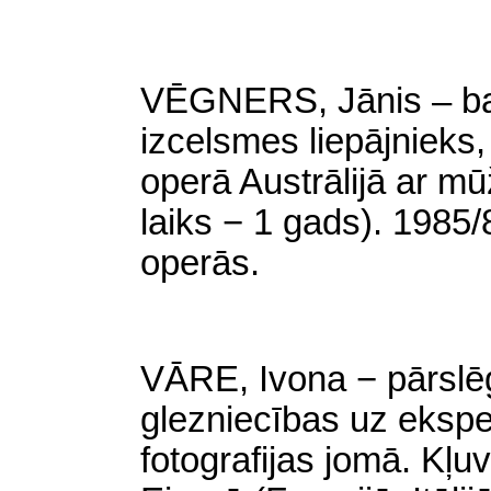
VĒGNERS, Jānis – bas
izcelsmes liepājnieks, 
operā Austrālijā ar m
laiks − 1 gads). 1985/
operās.
VĀRE, Ivona − pārslē
glezniecības uz eksp
fotografijas jomā. Kļu