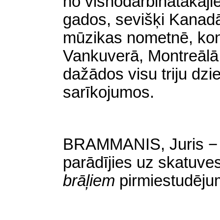
no visnodarbinātākaji
gados, sevišķi
Kanad
mūzikas nometnē, konc
Vankuverā
,
Montreālā
dažādos visu triju dz
sarīkojumos.
BRAMMANIS, Juris − p
parādījies uz skatuve
brāļiem
pirmiestudēju