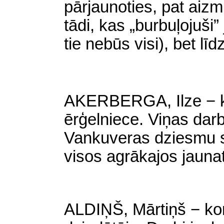
pārjaunoties, pat aizmi
tādi, kas „burbuļojuši”
tie nebūs visi), bet lī
AKERBERGA, Ilze − ko
ērģelniece. Viņas dar
Vankuveras dziesmu sv
visos agrākajos jauna
ALDIŅŠ, Mārtiņš − kom