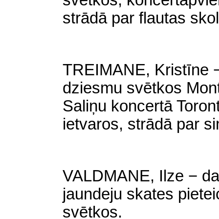
svētkos, koncertapvie
strādā par flautas skol
TREIMANE, Kristīne − č
dziesmu svētkos Mont
Saliņu koncertā Toron
ietvaros, strādā par si
VALDMANE, Ilze − dar
jaundeju skates piete
svētkos.