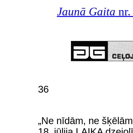
Jaunā Gaita
nr.
36
„Ne nīdām, ne šķēlāmi
18. jūlija LAIKA dzejol