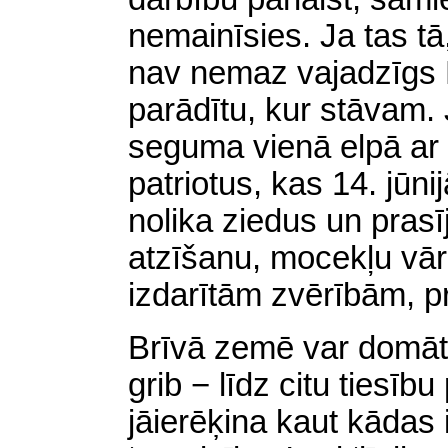
nemainīsies. Ja tas tā
nav nemaz vajadzīgs 
parādītu, kur stāvam.
seguma vienā elpā ar
patriotus, kas 14. jūni
nolika ziedus un prasīj
atzīšanu, mocekļu vār
izdarītām zvērībām, pr
Brīvā zemē var domāt 
grib − līdz citu ties
jāierēķina kaut kādas 