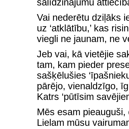
salīdzinājumu attiecīb
Vai nederētu dziļāks i
uz ‘atklātību,’ kas ri
viegli ne jaunam, ne 
Jeb vai, kā vietējie sa
tam, kam pieder prese
sašķēlušies ‘īpašnieku,’
pārējo, vienaldzīgo, 
Katrs ‘pūtīsim savējie
Mēs esam pieauguši, d
Lielam mūsu vairumam 