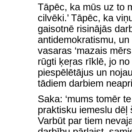
Tāpēc, ka mūs uz to m
cilvēki.’ Tāpēc, ka viņ
gaisotnē risinājās dar
antidemokratismu, un 
vasaras ‘mazais mērs,
rūgti ķeŗas rīklē, jo 
piespēlētājus un nojau
tādiem darbiem neapr
Saka: ‘mums tomēr te j
praktisku iemeslu dēļ 
Varbūt par tiem nevaj
darbību pārlaist, samie