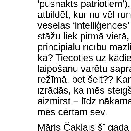
‘pusnakts patriotiem’)
atbildēt, kur nu vēl ru
veselas ‘intelliģences
stāžu liek pirmā vietā
principiālu rīcību mazl
kā? Tiecoties uz kād
laipošanu varētu sapras
režīmā, bet šeit?? Ka
izrādās, ka mēs steig
aizmirst − līdz nākama
mēs cērtam sev.
Māris Čaklais šī gada