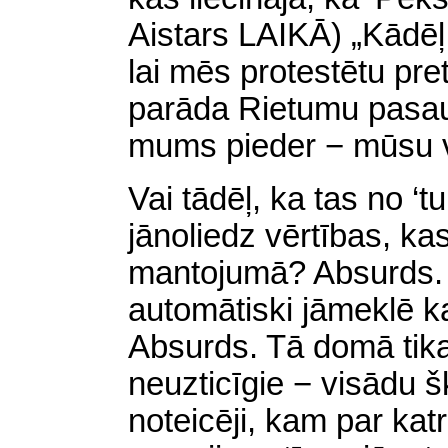
Aistars LAIKĀ) „Kādēļ
lai
mēs protestētu pret
parāda Rietumu pasaul
mums pieder − mūsu 
Vai tādēļ, ka tas no ‘t
jānoliedz vērtības, k
mantojumā? Absurds. Va
automātiski jāmeklē 
Absurds. Tā domā tikai
neuzticīgie − visādu šķ
noteicēji, kam par kat