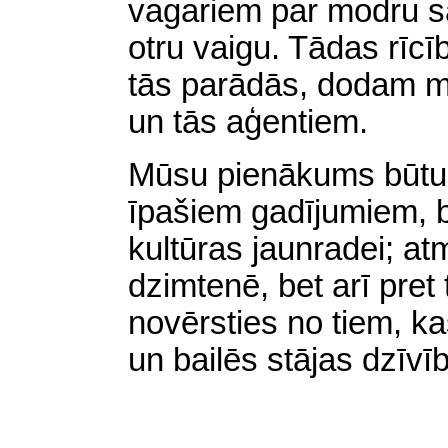
vagariem par modru s
otru vaigu. Tādas rīcī
tās parādās, dodam m
un tās aģentiem.
Mūsu pienākums būtu 
īpašiem gadījumiem, b
kultūras jaunradei; at
dzimtenē, bet arī pret
novērsties no tiem, k
un bailēs stājas dzīvī