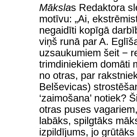
Māksla
s
Redaktora sle
motīvu: „Ai, ekstrēmist
negaidīti kopīgā darb
viņš runā par A. Eglī
uzsaukumiem šeit − r
trimdiniekiem domāti m
no otras, par rakstni
Belševicas) strostēša
‘zaimošana’ notiek? Ši
otras puses vagariem, ‘
labāks, spilgtāks māksl
izpildījums, jo grūtāks