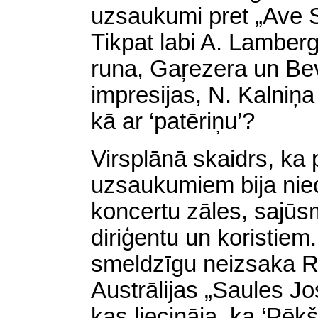
uzsaukumi pret „Ave S
Tikpat labi A. Lamber
runa, Gaŗezera un Be
impresijas, N. Kalniņa 
kā ar ‘patēriņu’?
Virsplānā skaidrs, ka
uzsaukumiem bija niec
koncertu zāles, sajūsm
diriģentu un koristiem.
smeldzīgu neizsaka R
Austrālijas „Saules Jo
kas liecināja, ka ‘Pēkš