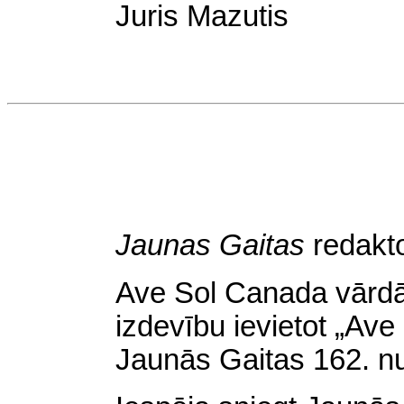
Juris
Mazutis
Jaunas Gaitas
redakt
Ave Sol Canada vārdā,
izdevību ievietot „Av
Jaunās Gaitas 162. n