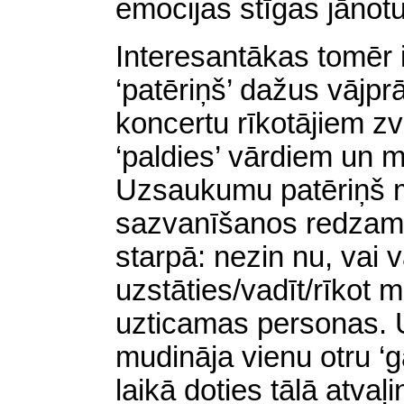
emocijas stīgas jānot
Interesantākas tomēr 
‘patēriņš’ dažus vājpr
koncertu rīkotājiem zv
‘paldies’ vārdiem un 
Uzsaukumu patēriņš m
sazvanīšanos redzamu 
starpā: nezin nu, vai v
uzstāties/vadīt/rīkot
uzticamas personas.
mudināja vienu otru ‘ga
laikā doties tālā atvaļ