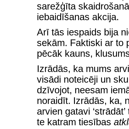
sarežģīta skaidrošanā
iebaidīšanas akcija.
Arī tās iespaids bija 
sekām. Faktiski ar to
pēcāk kauns, klusums
Izrādās, ka mums arvi
visādi noteicēji un sk
dzīvojot, neesam iemā
noraidīt. Izrādās, ka,
arvien gatavi ‘strādāt’ 
te katram tiesības
atkl