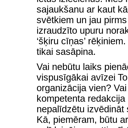
sajaukšanu ar kaut k
svētkiem un jau pirms
izraudzīto upuru nora
‘šķiru cīņas’ rēķiniem
tikai sasāpina.
Vai nebūtu laiks pienā
vispusīgākai avīzei To
organizācija vien? Vai
kompetenta redakcija
nepalīdzētu izvēdināt
Kā, piemēram, būtu a