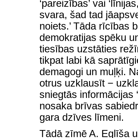
‘pareizības’ vai ‘līnija
svara, šad tad jāapsve
noiets.’ Tāda rīcības 
demokratijas spēku un
tiesības uzstāties rež
tikpat labi kā saprātīg
demagogi un muļķi. Nav
otrus uzklausīt − uzkl
sniegtās informācijas ‘
nosaka brīvas sabied
gara dzīves līmeni.
Tādā zīmē A. Eglīša 