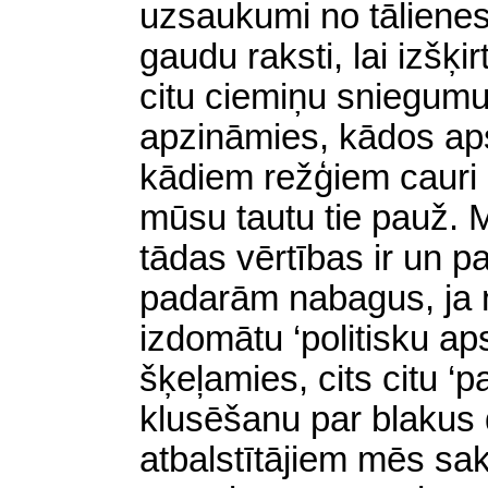
uzsaukumi no tālienes
gaudu raksti, lai izšķi
citu ciemiņu sniegumu
apzināmies, kādos aps
kādiem režģiem cauri 
mūsu tautu tie pauž. 
tādas vērtības ir un p
padarām nabagus, ja 
izdomātu ‘politisku a
šķeļamies, cits citu ‘pa
klusēšanu par blakus
atbalstītājiem mēs sa