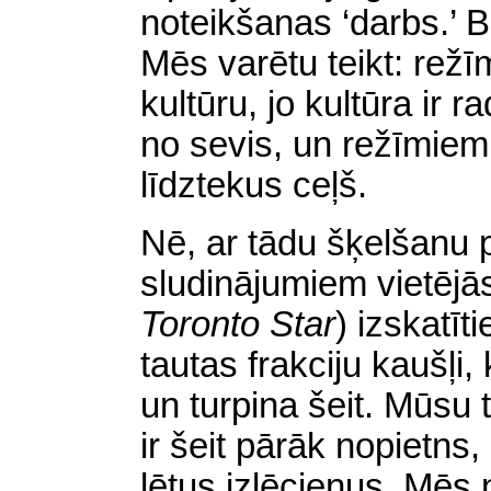
noteikšanas ‘darbs.’ B
Mēs varētu teikt: rež
kultūru, jo kultūra ir r
no sevis, un režīmie
līdztekus ceļš.
Nē, ar tādu šķelšanu 
sludinājumiem vietēj
Toronto Star
)
izskatīt
tautas frakciju kaušļi
un turpina šeit. Mūsu 
ir šeit pārāk nopietns,
lētus izlēcienus. Mēs 