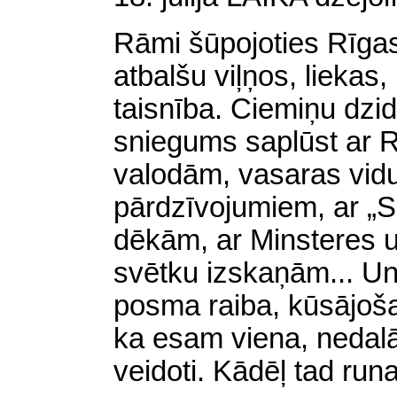
Rāmi šūpojoties Rīga
atbalšu viļņos, liekas,
taisnība. Ciemiņu dzid
sniegums saplūst ar 
valodām, vasaras vid
pārdzīvojumiem, ar „
dēkām, ar Minsteres 
svētku izskaņām... Un i
posma raiba, kūsājoša 
ka esam viena,
nedal
veidoti. Kādēļ tad ru