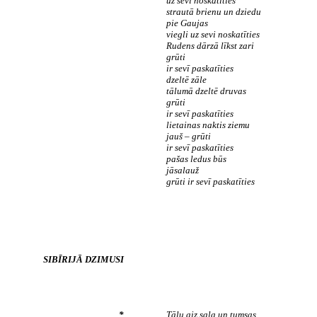
uz sevi noskatīties
strautā brienu un dziedu
pie Gaujas
viegli uz sevi noskatīties
Rudens dārzā līkst zari
grūti
ir sevī paskatīties
dzeltē zāle
tālumā dzeltē druvas
grūti
ir sevī paskatīties
lietainas naktis ziemu
jauš – grūti
ir sevī paskatīties
pašas ledus būs
jāsalauž
grūti ir sevī paskatīties
SIBĪRIJĀ DZIMUSI
*
Tālu aiz sala un tumsas