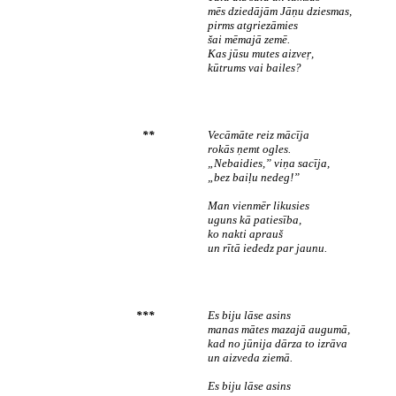
mēs dziedājām Jāņu dziesmas,
pirms atgriezāmies
šai mēmajā zemē.
Kas jūsu mutes aizveŗ,
kūtrums vai bailes?
**
Vecāmāte reiz mācīja
rokās ņemt ogles.
„Nebaidies,” viņa sacīja,
„bez baiļu nedeg!”
Man vienmēr likusies
uguns kā patiesība,
ko nakti aprauš
un rītā iededz par jaunu.
***
Es biju lāse asins
manas mātes mazajā augumā,
kad no jūnija dārza to izrāva
un aizveda ziemā.
Es biju lāse asins