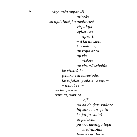
*
– viņa taču nupat vēl
griezās.
kā apdullusi, kā piedzērusi
virpuļoja
apkārt un
apkārt,
– it kā ap kādu,
kas mīlams,
un kopā ar to
ap visu,
visiem
un visumā sviedās
kā vilciņš, kā
paātrināta zemeslode,
kā sajukusi pulksteņa seja –
– nupat vēl –
un tad pēkšņi
pakrita, nokrita
lejā
no galda (kur spuldze
bij karsta un spoža
kā jūlija saule)
uz pelēkās,
pirmo rudenīgo lapu
piedrazotās
lieveņa grīdas –