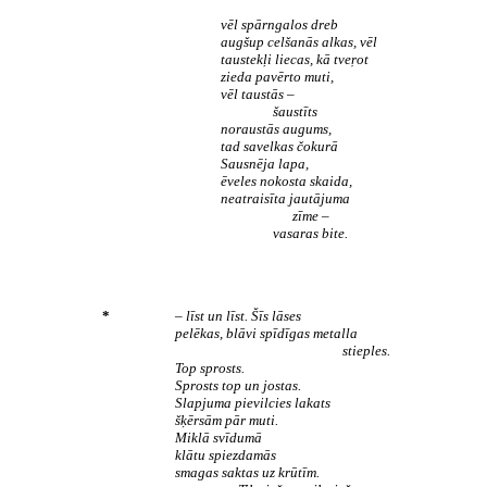
vēl spārngalos dreb
augšup celšanās alkas, vēl
taustekļi liecas, kā tveŗot
zieda pavērto muti,
vēl taustās –
šaustīts
noraustās augums,
tad savelkas čokurā
Sausnēja lapa,
ēveles nokosta skaida,
neatraisīta jautājuma
zīme –
vasaras bite.
*
– līst un līst. Šīs lāses
pelēkas, blāvi spīdīgas metalla
stieples.
Top sprosts.
Sprosts top un jostas.
Slapjuma pievilcies lakats
šķērsām pār muti.
Miklā svīdumā
klātu spiezdamās
smagas saktas uz krūtīm.