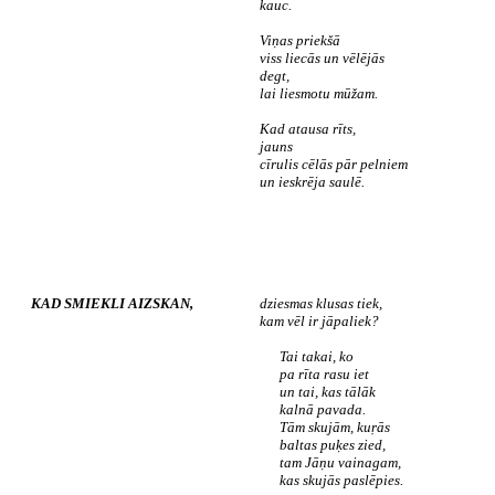
kauc.
Viņas priekšā
viss liecās un vēlējās
degt,
lai liesmotu mūžam.
Kad atausa rīts,
jauns
cīrulis cēlās pār pelniem
un ieskrēja saulē.
KAD SMIEKLI AIZSKAN,
dziesmas klusas tiek,
kam vēl ir jāpaliek?
Tai takai, ko
pa rīta rasu iet
un tai, kas tālāk
kalnā pavada.
Tām skujām, kuŗās
baltas puķes zied,
tam Jāņu vainagam,
kas skujās paslēpies.