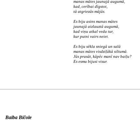
manas mātes jaunajā augumā,
kad, cerībai dīgstot,
tā atgriezās mājās.
Es biju asins manas mātes
jaunajā aizlauztā augumā,
kad viņu atkal veda tur,
kur putni vairs neiet.
Es biju sēkla sniegā un salā
manas mātes visdziļākā siltumā.
Jūs prasāt, kāpēc manī nav baiļu?
Es esmu bijusi visur.
Baiba Bičole