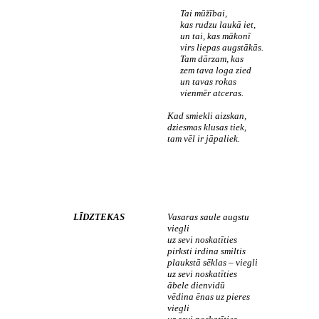
Tai mūžībai,
kas rudzu laukā iet,
un tai, kas mākonī
virs liepas augstākās.
Tam dārzam, kas
zem tava loga zied
un tavas rokas
vienmēr atceras.
Kad smiekli aizskan,
dziesmas klusas tiek,
tam vēl ir jāpaliek.
LĪDZTEKAS
Vasaras saule augstu
viegli
uz sevi noskatīties
pirksti irdina smiltis
plaukstā sēklas – viegli
uz sevi noskatīties
ābele dienvidū
vēdina ēnas uz pieres
viegli