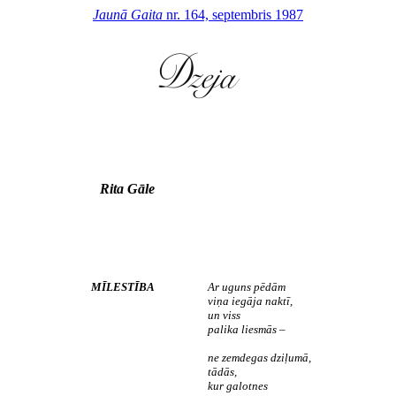
Jaunā Gaita
nr. 164, septembris 1987
Rita Gāle
MĪLESTĪBA
Ar uguns pēdām
viņa iegāja naktī,
un viss
palika liesmās –
ne zemdegas dziļumā,
tādās,
kur galotnes