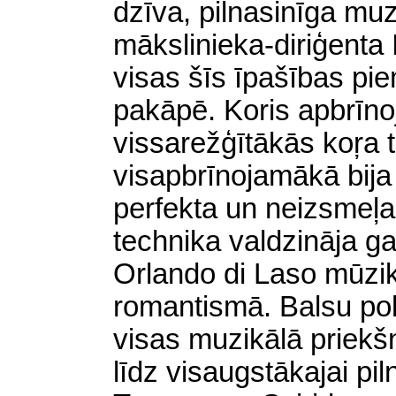
dzīva, pilnasinīga muz
mākslinieka-diriģenta
visas šīs īpašības pi
pakāpē. Koris apbrīno
vissarežģītākās koŗa 
visapbrīnojamākā bija 
perfekta un neizsmeļ
technika valdzināja ga
Orlando di Laso mūzi
romantismā. Balsu pol
visas muzikālā priekš
līdz visaugstākajai pi