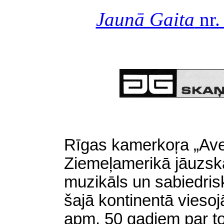
Jaunā Gaita
nr.
Rīgas kamerkoŗa „Ave 
Ziemeļamerikā jāuzskat
muzikāls un sabiedrisk
šajā kontinentā viesoj
apm. 50 gadiem par to