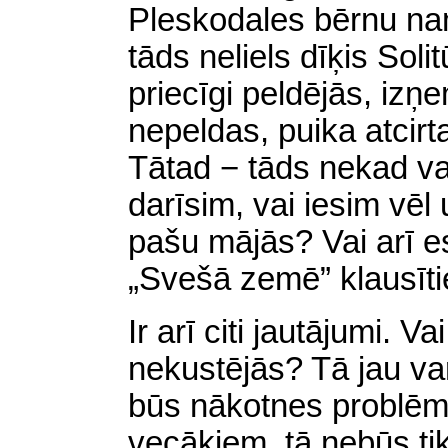
Pleskodales bērnu nam
tāds neliels dīķis Sol
priecīgi peldējās, izņ
nepeldas, puika atcirt
Tātad − tāds nekad va
darīsim, vai iesim vēl
pašu mājās? Vai arī e
„Svešā zemē” klausīt
Ir arī citi jautājumi. 
nekustējās? Tā jau varē
būs nākotnes problē
vecākiem, tā nebūs ti