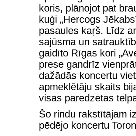
koris,
plānojot pat bra
kuģi „Hercogs Jēkabs”,
pasaules kaŗš. Līdz ar
sajūsma un satrauktīb
gaidīto Rīgas kori „Av
prese gandrīz vienprāt
dažādās koncertu viet
apmeklētāju skaits bija
visas paredzētās telp
Šo rindu rakstītājam i
pēdējo koncertu Toronto