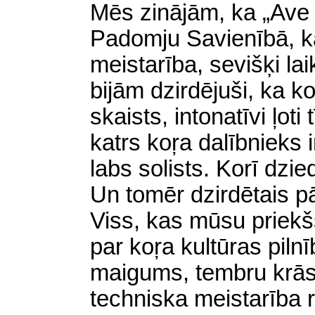
Mēs zinājām, ka „Ave 
Padomju Savienībā, ka
meistarība, sevišķi l
bijām dzirdējuši, ka k
skaists, intonatīvi ļoti 
katrs koŗa dalībnieks 
labs solists. Korī dzied
Un tomēr dzirdētais pā
Viss, kas mūsu priekš
par koŗa kultūras piln
maigums, tembru krās
techniska meistarība r