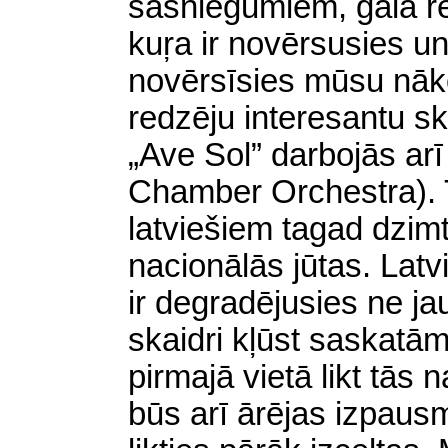
sasniegumiem, gala rez
kuŗa ir novērsusies un
novērsīsies mūsu
nāk
redzēju interesantu ska
„Ave Sol” darbojās arī 
Chamber Orchestra). T
latviešiem tagad dzimt
nacionālās jūtas. Lat
ir degradējusies ne jau
skaidri kļūst saskatā
pirmajā vietā likt tās
būs arī ārējas izpaus