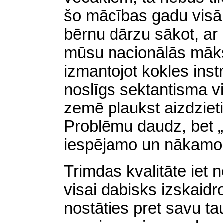
šo mācības gadu visā 
bērnu dārzu sākot, ar 
mūsu nacionālās māks
izmantojot kokles inst
noslīgs sektantisma vi
zemē plaukst aizdzieti 
Problēmu daudz, bet „
iespējamo un nākamo m
Trimdas kvalitāte iet n
visai dabisks izskaidro
nostāties pret savu tau