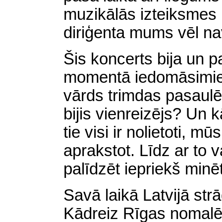
muzikālās izteiksmes 
diriģenta mums vēl nav
Šis koncerts bija un p
momentā iedomāsimies,
vārds trimdas pasaul
bijis vienreizējs? Un 
tie visi ir nolietoti, 
aprakstot. Līdz ar to
palīdzēt iepriekš minē
Savā laikā Latvijā strā
Kādreiz Rīgas nomalē