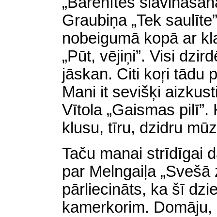
„Bārenītes slavināšana
Graubiņa „Tek saulīte”
nobeigumā kopā ar kla
„Pūt, vējiņi”. Visi dz
jāskan. Citi koŗi tādu
Mani it sevišķi aizkus
Vītola „Gaismas pilī”. 
klusu, tīru, dzidru mū
Taču manai strīdīgai d
par Melngaiļa „Svešā
pārliecināts, ka šī dz
kamerkorim. Domāju, k