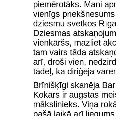
piemērotāks. Mani apmi
vienīgs priekšnesums, 
dziesmu svētkos Rīgā
Dziesmas atskaņojums
vienkāršs, mazliet akc
tam vairs tāda atskaņ
arī
, droši vien,
nedzird
tādēļ, ka diriģēja vare
Brīnišķīgi skanēja Bar
Kokars ir augstas mei
mākslinieks. Viņa rokā
pašā laikā arī liegums