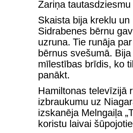
Zariņa tautasdziesmu 
Skaista bija kreklu u
Sidrabenes bērnu gavi
uzruna. Tie runāja par t
bērnus svešumā. Bija s
mīlestības brīdis, ko t
panākt.
Hamiltonas televīzijā 
izbraukumu uz Niagar
izskanēja Melngaiļa „
koristu laivai šūpojot