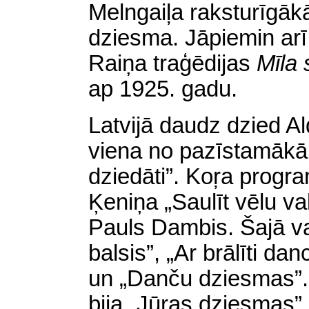
Melngaiļa raksturīgāk
dziesma. Jāpiemin arī,
Raiņa traģēdijas
Mīla 
ap 1925. gadu.
Latvijā daudz dzied A
viena no pazīstamākām
dziedāti”. Koŗa progr
Ķeniņa „Saulīt vēlu v
Pauls Dambis. Šajā v
balsis”, „Ar brālīti da
un „Danču dziesmas”
bija „Jūras dziesmas”,