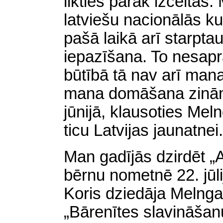
likties pārāk izceltas
latviešu nacionālās kul
pašā laikā arī starpt
iepazīšana. To nesapr
būtībā tā nav arī mana
mana domāšana zināmā
jūnijā, klausoties Mel
ticu Latvijas jaunatnei.
Man gadījās dzirdēt „
bērnu nometnē 22. jūl
Koris dziedāja Melngaiļ
„Bārenītes slavināšanu