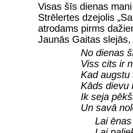
Visas šīs dienas mani
Strēlertes dzejolis „Sa
atrodams pirms daži
Jaunās Gaitas slejās, g
No dienas šīs
Viss cits ir
Kad augstu 
Kāds dievu m
Ik seja pēkš
Un savā nol
Lai ēnas
Lai palie