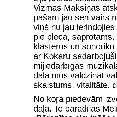
Vizmas Maksiņas ats
pašam jau sen vairs n
viņš nu jau ierindojie
pie pleca, saprotams,
klasterus un sonoriku
ar Kokaru sadarbojuši
mijiedarbīgās muzikālā
daļā mūs valdzināt va
skaistums, vitalitāte, 
No koŗa piedevām izve
daļa. Te parādījās Me