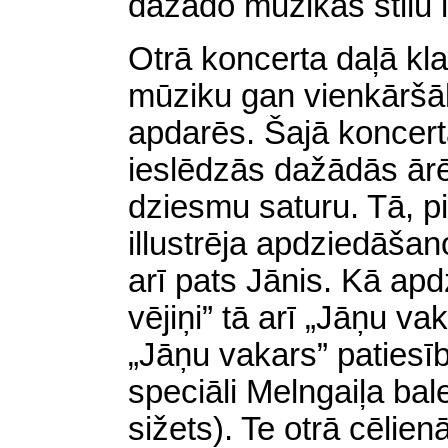
dažādo mūzikas stilu i
Otrā koncerta daļā kla
mūziku gan vienkāršā
apdarēs. Šajā koncerta 
ieslēdzās dažādās ārēj
dziesmu saturu. Tā, pi
illustrēja apdziedāša
arī pats Jānis. Kā ap
vējiņi” tā arī „Jāņu vak
„Jāņu vakars” patiesīb
speciāli Melngaiļa ba
sižets). Te otrā cēlie