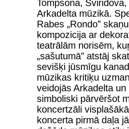
Tompsona, Sviridova,
Arkadelta mūzikā. Spe
Rabes „Rondo” skaņu k
kompozicija ar dekor
teatrālām norisēm, ku
„sašutumā” atstāj skat
sevišķi jūsmīgu kanad
mūzikas kritiķu uzma
veidojās Arkadelta un
simboliski pārvēršot 
koncertzāli visplašākā
koncerta pirmā daļa j