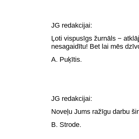
JG redakcijai:
Ļoti vispusīgs žurnāls − atkl
nesagaidītu! Bet lai mēs dzīvo
A. Puķītis.
JG redakcijai:
Noveļu Jums ražīgu darbu šinī
B. Strode.