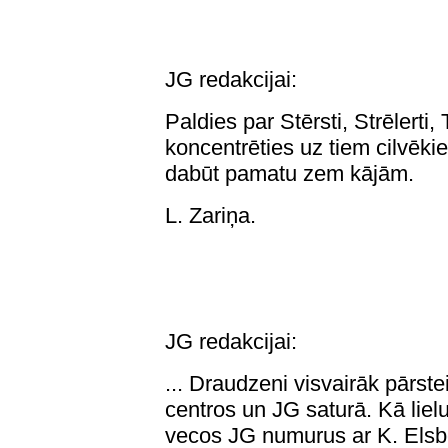
JG redakcijai:
Paldies par Stērsti, Strēlerti
koncentrēties uz tiem cilvēk
dabūt pamatu zem kājām.
L. Zariņa.
JG redakcijai:
... Draudzeni visvairāk pārst
centros un JG saturā. Kā liel
vecos JG numurus ar K. Elsbe