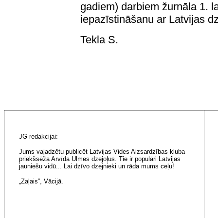
gadiem) darbiem žurnāla 1. l
iepazīstināšanu ar Latvijas d
Tekla S.
JG redakcijai:
Jums vajadzētu publicēt Latvijas Vides Aizsardzības kluba
priekšsēža Arvīda Ulmes dzejoļus. Tie ir populāri Latvijas
jauniešu vidū... Lai dzīvo dzejnieki un rāda mums ceļu!
„Zaļais”, Vācijā.