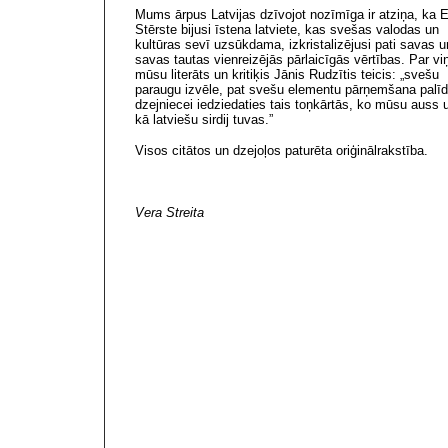
Mums ārpus Latvijas dzīvojot nozīmīga ir atziņa, ka E
Stērste bijusi īstena latviete, kas svešas valodas un
kultūras sevī uzsūkdama, izkristalizējusi pati savas u
savas tautas vienreizējās pārlaicīgās vērtības. Par vi
mūsu literāts un kritiķis Jānis Rudzītis teicis: „svešu
paraugu izvēle, pat svešu elementu pārņemšana palīd
dzejniecei iedziedaties tais toņkārtās, ko mūsu auss 
kā latviešu sirdij tuvas.”
Visos citātos un dzejoļos paturēta oriģinālrakstība.
Vera Streita