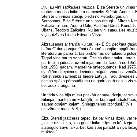
„Nu jau viņi
satikušies mūžībā.
Elza Stērste un viņas 
tautas atmodas laikmeta darbinieks Stērstu Andrejs. 
Stērste un viņas studiju biedri no Pēterburgas un
Sorbonnas, Elze Stērste un viņas draugi − Mirdza Ķe
Felicita Ertnere, Austra Dāle, Paulīne Bārda, Konrāds
Ubāns, Teodors Zaļkalns. Nu jau viņi
satikušies mūžī
viņas dzīves biedrs Edvarts Virza.
Aizraušanās ar franču kultūru liek E.St.
pēckara gad
ticību šī darba vajadzībai nākotnē joprojām apgūt fran
literātūru un pārrunāt tās problēmas domubiedru pulciņ
Tagad viņa par to saņemtu Dzejas dienu balvu, toreiz 
par to bija jādodas uz Sibirijas trimdu Taisetā no 1951
līdz 1956. gadam. Marselīne sniegputeņos! Kad 1975
svinējām dzejnieces deviņdesmitgadi, viņa bija vecāk
Rakstnieku savienības biedre Latvijā. Taču dvēseles 
dzejas spēks pārbaudījumu un gadu gaitā nebija vis s
bet audzis augumā.
Un tāda viņa bija mūsu priekšā ar savu dzeju, ar savu
Sibirijas mantojumu − krāģīti, uz kuŗa ejot atbalstīties,
savām otrajām kājām. Sniegputeņus izbridusi.” (Visi
uzsvērumi mani: V.S.)
Elzu Stērsti
jāatceras tāpēc, ka par viņas dzeju var te
„liels ir dzejnieks, kas gan ir laikmetīgs un kā dzeja
atspoguļo savu laiku, bet kas spēj parādīt arī pārlaicī
mūžīgo!”