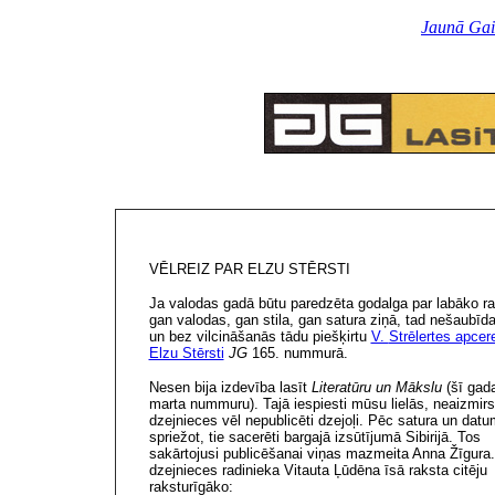
Jaunā Gai
VĒLREIZ PAR ELZU STĒRSTI
Ja valodas gadā būtu paredzēta godalga par labāko r
gan valodas, gan stila, gan satura ziņā, tad nešaubī
un bez vilcināšanās tādu piešķirtu
V.
Strēlertes apcere
Elzu Stērsti
JG
1
65. nummurā.
Nesen
bija i
zdevība lasīt
Literatūru un Mākslu
(šī ga
marta nummuru). Tajā iespiesti mūsu lielās, neaizmir
dzejnieces vēl nepublicēti dzejoļi. Pēc satura un dat
spriežot, tie sacerēti bargajā izsūtījumā Sibirijā. Tos
sakārtojusi publicēšanai viņas mazmeita Anna Žīgura
dzejnieces radinieka Vitauta Ļūdēna īsā raksta citēju
raksturīgāko: