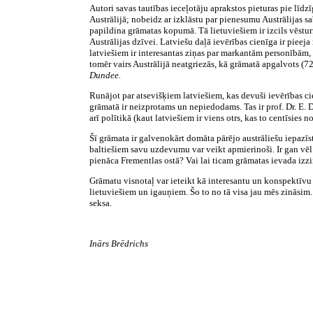
Autori savas tautības ieceļotāju aprakstos pieturas pie līd
Austrālijā; nobeidz ar izklāstu par pienesumu Austrālijas sabie
papildina grāmatas kopumā. Tā lietuviešiem ir izcils vēstu
Austrālijas dzīvei. Latviešu daļā ievērības cienīga ir pieeja
latviešiem ir interesantas ziņas par markantām personībām, 
tomēr vairs Austrālijā neatgriezās, kā grāmatā apgalvots (7
Dundee.
Runājot par atsevišķiem latviešiem, kas devuši ievērības c
grāmatā ir neizprotams un nepiedodams. Tas ir prof. Dr. E.
arī polītikā (kaut latviešiem ir viens otrs, kas to centīsies no
Šī grāmata ir galvenokārt domāta pārējo austrāliešu iepazī
baltiešiem savu uzdevumu var veikt apmierinoši. Ir gan vēl
pienāca Frementlas ostā? Vai lai ticam grāmatas ievada izziņ
Grāmatu visnotaļ var ieteikt kā interesantu un konspektīvu 
lietuviešiem un igauņiem. Šo to no tā visa jau mēs zināsim. 
seksa.
Inārs Brēdrichs