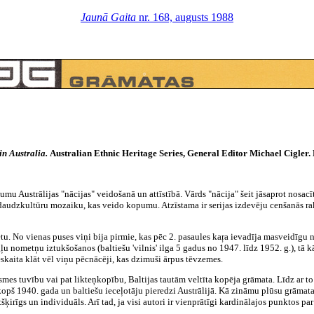
Jaunā Gaita
nr. 168, augusts 1988
in Australia.
Australian Ethnic Heritage Series, General Editor Michael Cigler. 
mu Austrālijas "nācijas" veidošanā un attīstībā. Vārds "nācija" šeit jāsaprot nosacīti
daudzkultūru mozaiku, kas veido kopumu. Atzīstama ir serijas izdevēju cenšanās raks
etu. No vienas puses viņi bija pirmie, kas pēc 2. pasaules kaŗa ievadīja masveidīgu
ļu nometņu iztukšošanos (baltiešu 'vilnis' ilga 5 gadus no 1947. līdz 1952. g.), tā k
eskaita klāt vēl viņu pēcnācēji, kas dzimuši ārpus tēvzemes.
lsmes tuvību vai pat likteņkopību, Baltijas tautām veltīta kopēja grāmata. Līdz ar 
kopš 1940. gada un baltiešu ieceļotāju pieredzi Austrālijā. Kā zināmu plūsu grāmatai 
šķirīgs un individuāls. Arī tad, ja visi autori ir vienprātīgi kardinālajos punktos pa