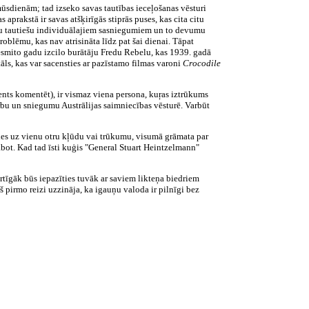
mūsdienām; tad izseko savas tautības ieceļošanas vēsturi
s aprakstā ir savas atšķirīgās stiprās puses, kas cita citu
savu tautiešu individuālajiem sasniegumiem un to devumu
roblēmu, kas nav atrisināta līdz pat šai dienai. Tāpat
desmito gadu izcilo burātāju Fredu Rebelu, kas 1939. gadā
āls, kas var sacensties ar pazīstamo filmas varoni
Crocodile
nts komentēt), ir vismaz viena persona, kuŗas iztrūkums
rbu un sniegumu Austrālijas saimniecības vēsturē. Varbūt
ties uz vienu otru kļūdu vai trūkumu, visumā grāmata par
bot. Kad tad īsti kuģis "General Stuart Heintzelmann"
ērtīgāk būs iepazīties tuvāk ar saviem likteņa biedriem
š pirmo reizi uzzināja, ka igauņu valoda ir pilnīgi bez