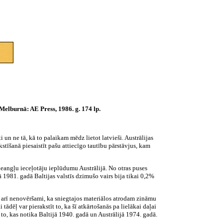
Melburnā: AE Press, 1986. g. 174 lp.
 un ne tā, kā to palaikam mēdz lietot latvieši. Austrālijas
tīšanā piesaistīt pašu attiecīgo tautību pārstāvjus, kam
 neangļu ieceļotāju ieplūdumu Austrālijā. No otras puses
ā 1981. gadā Baltijas valstīs dzimušo vairs bija tikai 0,2%
to arī nenovēršami, ka sniegtajos materiālos atrodam zināmu
tādēļ var pierakstīt to, ka šī atkārtošanās pa lielākai daļai
r to, kas notika Baltijā 1940. gadā un Austrālijā 1974. gadā.