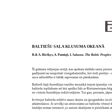
BALTIEŠU SALA KLUSUMA OKEANĀ
B.& A. Birškys, A. Putniņš, I. Salasoo.
The Baltic Peoples 
Šī grāmata iekļaujas serijā, kas apskata dažādu tautu pienesu
gadījumā tas neapzīmē viengabalainību, bet tieši pretējo - 
sava sabiedrība ir labāk saprotama un pārskatāma.
Baltieši šajā Austrālijas tautību mozaikā ieņem īpatnēju vi
baltiešu ieplūdums arī ātri apsīka līdz ar Rietumeiropas bēg
no visiem Austrālijas iedzīvotājiem. Tur gan, protams, jāpi
Ievērojot baltiešu relātīvi mazo skaitu un ģeografisko izce
atkārtošanos. Jo sevišķi tas attiecināms uz baltiešu vēsturi 
lasītāju nemaz netraucē, jo autoru skatījums ir pietiekami at