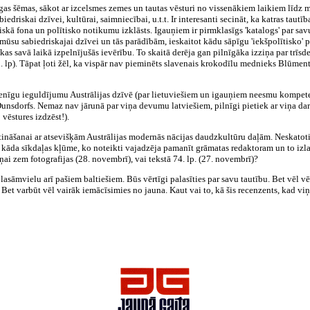
zīgas šēmas, sākot ar izcelsmes zemes un tautas vēsturi no vissenākiem laikiem līdz 
driskai dzīvei, kultūrai, saimniecībai, u.t.t. Ir interesanti secināt, ka katras tautība
riskā fona un polītisko notikumu izklāsts. Igauņiem ir pirmklasīgs 'katalogs' par 
 mūsu sabiedriskajai dzīvei un tās parādībām, ieskaitot kādu sāpīgu 'iekšpolītisko' p
kas savā laikā izpelnījušās ievērību. To skaitā derēja gan pilnīgāka izziņa par trīs
2. lp). Tāpat ļoti žēl, ka vispār nav pieminēts slavenais krokodīlu mednieks Blūment
ienīgu ieguldījumu Austrālijas dzīvē (par lietuviešiem un igauņiem neesmu kompete
 Dunsdorfs. Nemaz nav jārunā par viņa devumu latviešiem, pilnīgi pietiek ar viņa da
 vēstures izdzēst!).
stināšanai ar atsevišķām Austrālijas modernās nācijas daudzkultūru daļām. Neskato
 kāda sīkdaļas kļūme, ko noteikti vajadzēja pamanīt grāmatas redaktoram un to izla
ai zem fotografijas (28. novembrī), vai tekstā 74. lp. (27. novembrī)?
lasāmvielu arī pašiem baltiešiem. Būs vērtīgi palasīties par savu tautību. Bet vēl v
Bet varbūt vēl vairāk iemācīsimies no jauna. Kaut vai to, kā šis recenzents, kad viņ