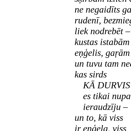
ne negaidīts g
rudenī, bezmie
liek nodrebēt –
kustas istabām
eņģelis, gaŗām 
un tuvu tam ne
kas sirds
KĀ DURVIS
es tikai nupa
ieraudzīju –
un to, kā viss
ir eņģeļa, viss