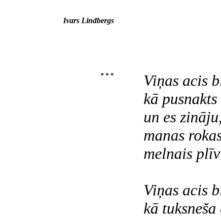
Ivars Lindbergs
* * *
Viņas acis b
kā pusnakts 
un es zināju
manas rokas
melnais plī
Viņas acis bi
kā tuksneša