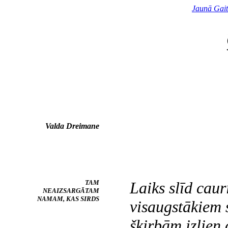
Jaunā Gai
Valda Dreimane
TAM
Laiks slīd caur
NEAIZSARGĀTAM
NAMAM, KAS SIRDS
visaugstākiem 
šķirbām izlien 