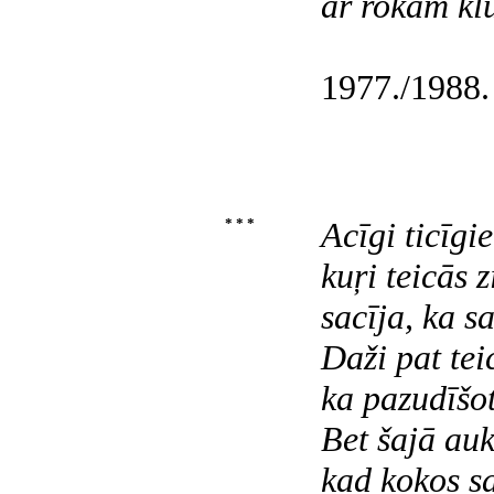
ar rokām kl
1977./1988.
* * *
Acīgi ticīgie
kuŗi teicās 
sacīja, ka s
Daži pat tei
ka pazudīšo
Bet šajā auk
kad kokos sa