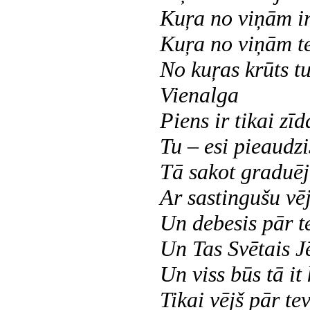
Kuŗa no viņām ir
Kuŗa no viņām te
No kuŗas krūts t
Vienalga
Piens ir tikai zī
Tu – esi pieaudzi
Tā sakot graduēj
Ar sastingušu vēj
Un debesis pār te
Un Tas Svētais J
Un viss būs tā it 
Tikai vējš pār te