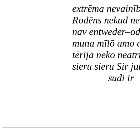
extrēma nevainība
Rodēns nekad ne
nav entweder–ode
muna mīlō amo am
tērija neko neat
sieru sieru
Sir ju
sūdi ir