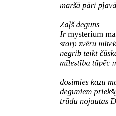
maršā pāri pļavā
Zaļš deguns
Ir
mysterium m
starp zvēru mitek
negrib teikt čūska
mīlestība tāpēc 
dosimies kazu ma
deguniem priekš
trūdu nojautas D