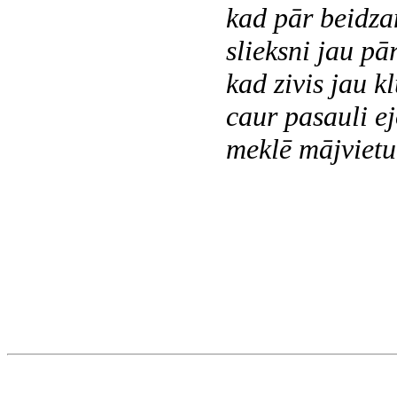
kad pār beidza
slieksni jau pār
kad zivis jau k
caur pasauli ej
meklē mājvietu 