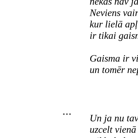
nekas nav jā
Neviens vai
kur lielā apļ
ir tikai gai
Gaisma ir v
un tomēr nep
* * *
Un ja nu tav
uzcelt vienā