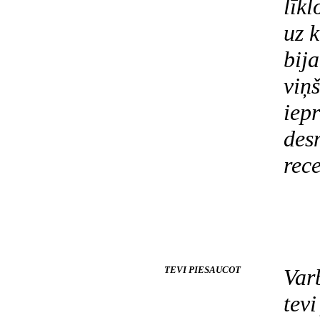
līkl
uz 
bija
viņ
iep
des
rece
TEVI PIESAUCOT
Var
tevi