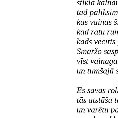
stikla kalna
tad paliksim
kas vainas 
kad ratu ru
kāds vecītis
Smaržo saspi
vīst vainaga
un tumšajā s
Es savas rok
tās atstāšu 
un varētu pa