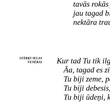
tavās rokās
jau tagad 
nektāra tra
STĀRĶU IELAS
Kur tad Tu tik ilg
VENĒRAI
Āa, tagad es z
Tu biji zeme, p
Tu biji debesi
Tu biji ūdeņi,