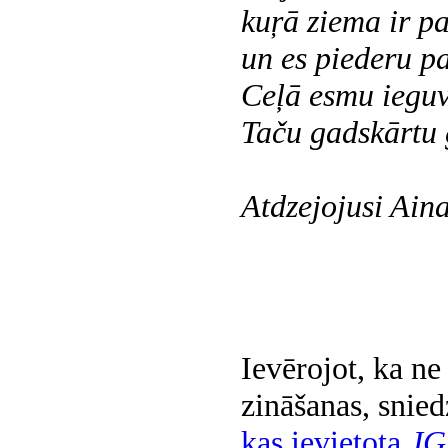
kuŗā ziema ir p
un es piederu p
Ceļā esmu ieguvi
Taču gadskārtu 
Atdzejojusi Aina
Ievērojot, ka n
zināšanas, snied
kas ievietota
JG