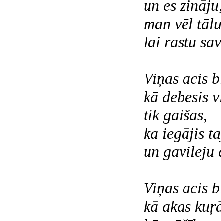
un es zināju
man vēl tālu
lai rastu sa
Viņas acis bi
kā debesis v
tik gaišas,
ka iegājis t
un gavilēju 
Viņas acis bi
kā akas kuŗā