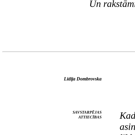
Un rakstām
Lidija Dombrovska
SAVSTARPĒJAS
Kad
ATTIECĪBAS
asi