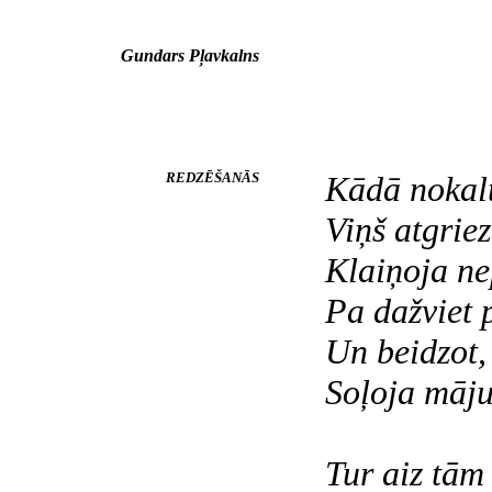
Gundars Pļavkalns
REDZĒŠANĀS
Kādā nokal
Viņš atgriez
Klaiņoja ne
Pa dažviet 
Un beidzot,
Soļoja māju
Tur aiz tā