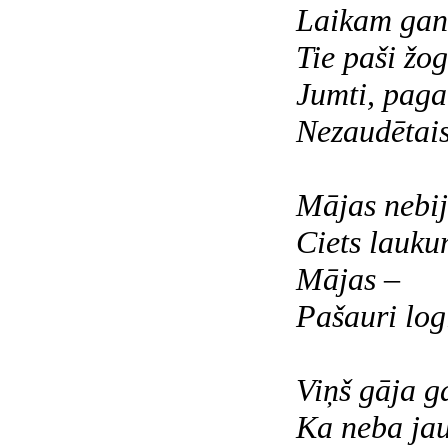
Laikam gan
Tie paši žogi
Jumti, pagal
Nezaudētais
Mājas nebija
Ciets lauku
Mājas –
Pašauri logi
Viņš gāja 
Ka neba jau