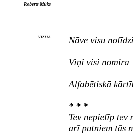
Roberts Mūks
VĪZIJA
Nāve visu nolīdz
Viņi visi nomira
Alfabētiskā kārt
* * *
Tev nepielīp tev 
arī putniem tās 