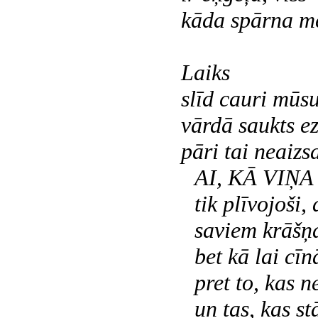
kāda spārna mē
Laiks
slīd cauri mūs
vārdā saukts ez
pāri tai neaizsa
AI, KĀ VIŅ
tik plīvojoši,
saviem krāšņ
bet kā lai cīn
pret to, kas 
un tas, kas stā