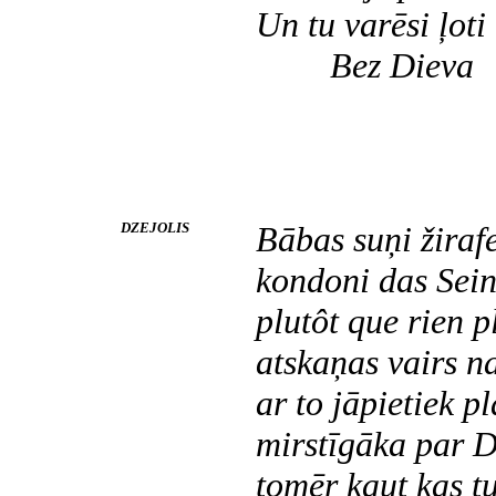
Un tu varēsi ļoti 
Bez Dieva
DZEJOLIS
Bābas suņi žira
kondoni das Sein
plutôt que rien p
atskaņas vairs n
ar to jāpietiek
pl
­mirstīgāka par 
tomēr kaut kas t