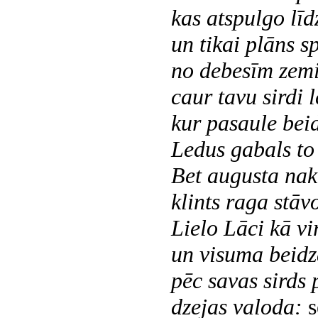
kas atspulgo līd
un tikai
plāns
sp
no debesīm zemi.
caur tavu sirdi l
kur pasaule beid
Ledus gabals to v
Bet augusta nakt
klints raga stāvo
Lielo Lāci kā vi
un visuma beid
pēc savas sirds 
dzejas valoda:
s