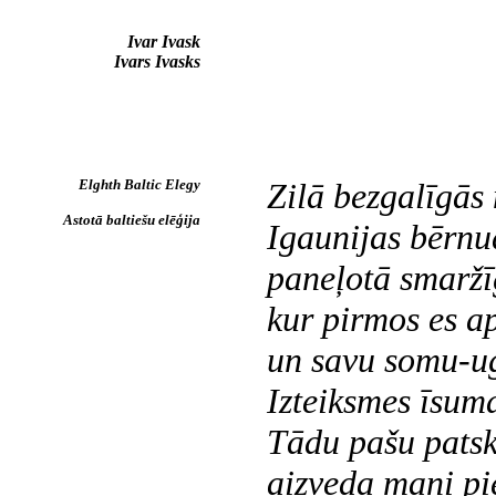
Ivar Ivask
Ivars Ivasks
Elghth Baltic Elegy
Zilā bezgalīgā
Astotā baltiešu elēģija
Igaunijas bērnud
paneļotā smaržī
kur pirmos es a
un savu somu-ug
Izteiksmes īsum
Tādu pašu patsk
aizveda mani pi