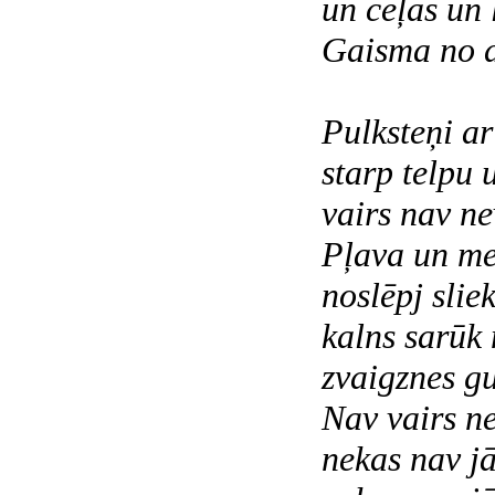
un ceļas un 
Gaisma no d
Pulksteņi a
starp telpu 
vairs nav ne
Pļava un me
noslēpj slie
kalns sarūk
zvaigznes gu
Nav vairs ne
nekas nav jā