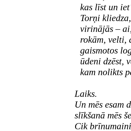
kas līst un iet
Torņi kliedza
virinājās – ai
rokām, velti,
gaismotos logo
ūdeni dzēst, v
kam nolikts p
Laiks.
Un mēs esam d
slīkšanā mēs še
Cik brīnumaini