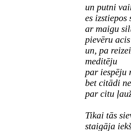
un putni vai
es izstiepos 
ar maigu si
pievēru acis
un, pa reizei
meditēju
par iespēju 
bet citādi ne
par citu ļau
Tikai tās si
staigāja iek