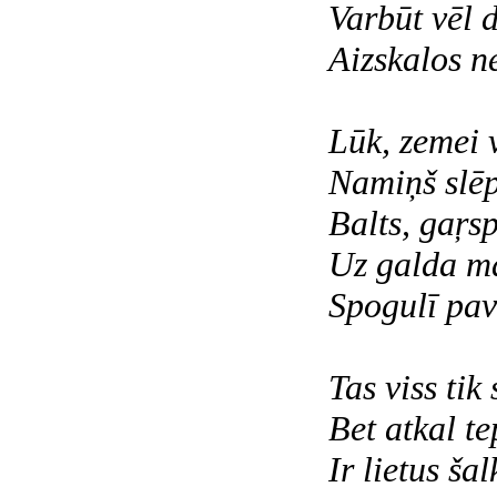
Varbūt vēl 
Aizskalos n
Lūk, zemei v
Namiņš slēp
Balts, gaŗs
Uz galda ma
Spogulī pav
Tas viss tik
Bet atkal te
Ir lietus š