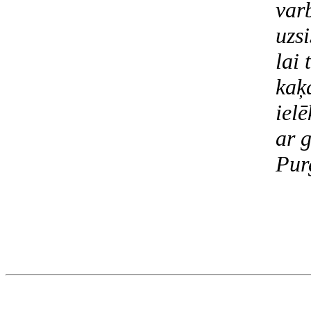
varb
uzsi
lai 
kaķ
ielē
ar g
Pur