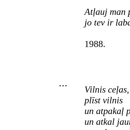
Atļauj man p
jo tev ir lab
1988.
* * *
Vilnis ceļas,
plīst vilnis
un atpakaļ p
un atkal jau