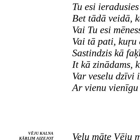
Tu esi ieradusies
Bet tādā veidā, k
Vai Tu esi mēness
Vai tā pati, kuŗu
Sastindzis kā faķ
It kā zinādams, k
Var veselu dzīvi 
Ar vienu vienīgu
VĒJU KALNA
Veļu māte Vēju 
KĀRLIM AIZEJOT