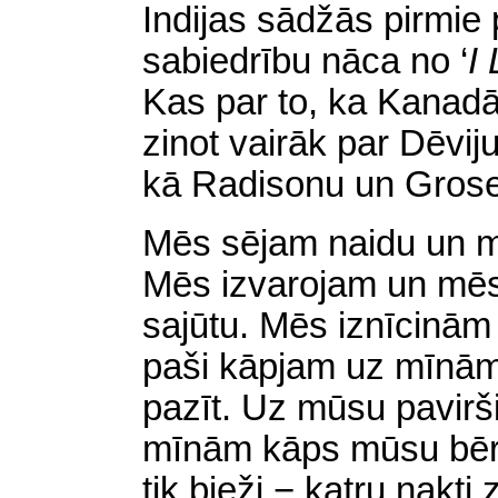
Indijas sādžās pirmie 
sabiedrību nāca no ‘
I
Kas par to, ka Kanad
zinot vairāk par Dēvij
kā Radisonu un Groselj
Mēs sējam naidu un m
Mēs izvarojam un mē
sajūtu. Mēs iznīcinām
paši kāpjam uz mīnām,
pazīt. Uz mūsu pavir
mīnām kāps mūsu bērni
tik bieži − katru nakt