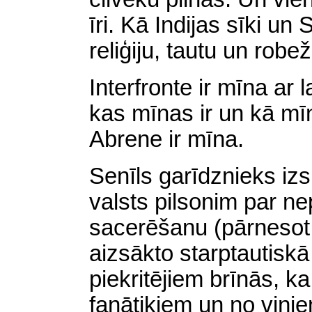
īri. Kā Indijas sīki un 
reliģiju, tautu un robe
Interfronte ir mīna ar 
kas mīnas ir un kā mī
Abrene ir mīna.
Senīls garīdznieks iz
valsts pilsonim par 
sacerēšanu (pārneso
aizsākto starptautiskā
piekritējiem brīnās, k
fanātiķiem un no viņi