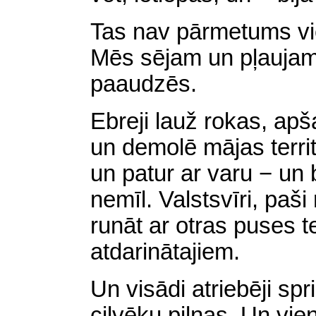
Tas nav pārmetums vien
Mēs sējam un pļaujam
paaudzēs.
Ebreji lauž rokas, ap
un demolē mājas territo
un patur ar varu − un 
nemīl. Valstsvīri, paši r
runāt ar otras puses t
atdarinātajiem.
Un visādi atriebēji sp
cilvēku pilnas. Un vie