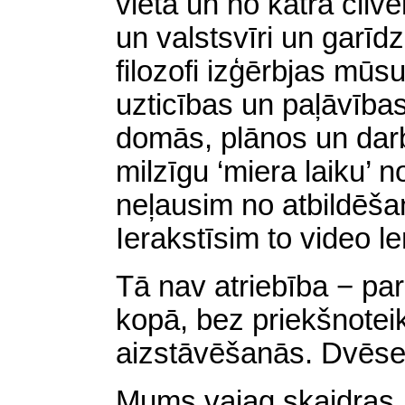
vietā un no katra cilvē
un
valstsvīri un garīd
filozofi izģērbjas mūs
uzticības un paļāvības 
domās, plānos un dar
milzīgu ‘miera laiku’
neļausim no atbildēš
Ierakstīsim to video l
Tā nav atriebība − pa
kopā, bez priekšnotei
aizstāvēšanās. Dvēsel
Mums vajag skaidras,