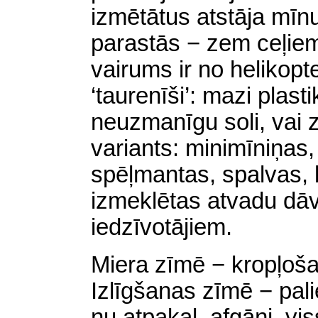
izmētātus atstāja mīnu
parastās − zem ceļiem 
vairums ir no helikopt
‘taurenīši’: mazi plast
neuzmanīgu soli, vai z
variants: minimīniņas
spēļmantas, spalvas, 
izmeklētas atvadu dā
iedzīvotājiem.
Miera zīmē − kropļoša
Izlīgšanas zīmē − pal
nu atpakaļ, afgāņi, vis