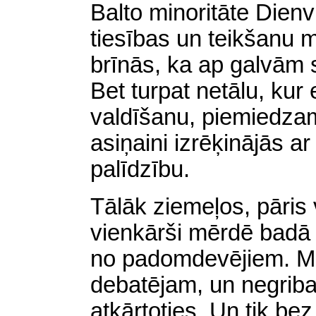
Balto minoritāte Dienv
tiesības un teikšanu
brīnās, ka ap galvām 
Bet turpat netālu,
kur
valdīšanu, piemiedza
asiņaini izrēķinājās ar
palīdzību.
Tālāk ziemeļos, pāris 
vienkārši mērdē badā 
no padomdevējiem. Mē
debatējam, un negribam
atkārtoties. Un tik b