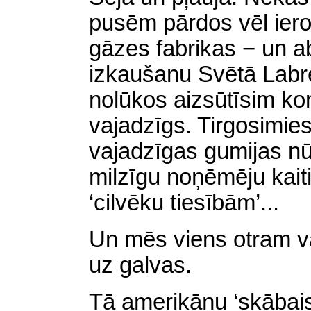
pusēm pārdos vēl iero
gāzes fabrikas − un a
izkaušanu Svētā Labre
nolūkos aizsūtīsim ko
vajadzīgs. Tirgosimies 
vajadzīgas gumijas nūj
milzīgu noņēmēju kait
‘cilvēku tiesībām’...
Un mēs viens otram
v
uz galvas
.
Tā amerikāņu ‘skābais