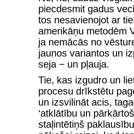
piecdesmit gadus vec
tos nesavienojot ar ti
amerikāņu metodēm Vje
ja nemācās no vēstures
jaunos variantos un iz
seja − un pļauja.
Tie, kas izgudro un lie
procesu drīkstētu pag
un izsvilināt acis, taga
‘atklātību un pārkārto
staļintētiņš paklausību