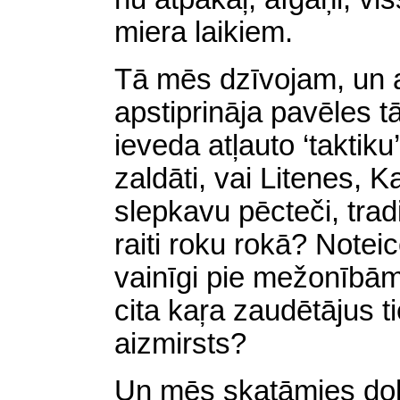
miera laikiem.
Tā mēs dzīvojam, un a
apstiprināja pavēles tā
ieveda atļauto ‘taktiku
zaldāti, vai Litenes, 
slepkavu pēcteči, tradi
raiti roku rokā? Noteicē
vainīgi pie mežonībām
cita kaŗa
zaudētājus ti
aizmirsts?
Un mēs skatāmies do