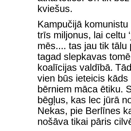
kviešus.
Kampučijā komunistu r
trīs miljonus, lai celt
mēs.... tas jau tik tā
tagad slepkavas tomēr
koalīcijas valdībā. Tād
vien būs ieteicis kāds
bērniem māca ētiku. 
bēgļus, kas lec jūrā 
Nekas, pie Berlīnes 
nošāva tikai pāris cilv