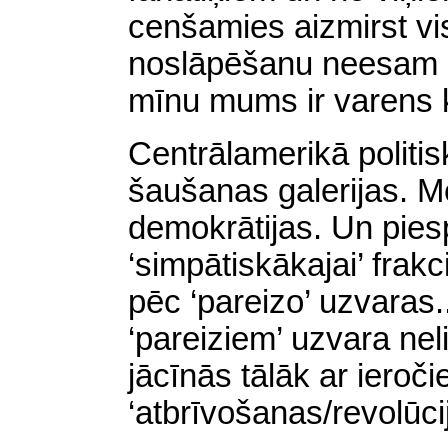
cenšamies aizmirst vi
noslāpēšanu neesam pa
mīnu mums ir varens k
Centrālamerikā polit
šaušanas galerijas. M
demokrātijas. Un pies
‘simpātiskākajai’ frakc
pēc ‘pareizo’ uzvaras.
‘pareiziem’ uzvara ne
jācīnās tālāk ar ieroč
‘atbrīvošanas/revolūci