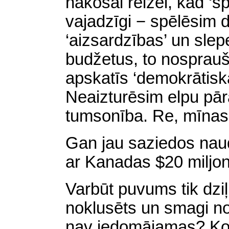
nākošai reizei, kad ‘s
vajadzīgi − spēlēsim 
‘aizsardzības’ un sle
budžetus, to nosprau
apskatīs ‘demokrātis
Neaizturēsim elpu pārā
tumsonība. Re, mīnas
Gan jau saziedos nau
ar Kanadas $20 miljoni
Varbūt puvums tik dziļi
noklusēts un smagi nor
nav iedomājamas? Ko 