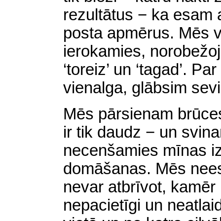
rezultātus − ka esam 
posta apmērus. Mēs v
ierokamies, norobežojam
‘toreiz’ un ‘tagad’. P
vienalga, glābsim sevi
Mēs pārsienam brūces
ir tik daudz − un svin
necenšamies mīnas i
domāšanas. Mēs nees
nevar atbrīvot, kamēr 
nepacietīgi un neatlai