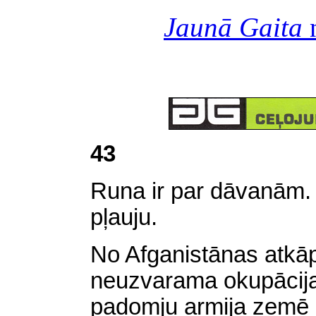
Jaunā Gaita
n
43
Runa ir par dāvanām.
pļauju.
No Afganistānas atkāpj
neuzvarama okupācijas
padomju armija zemē i