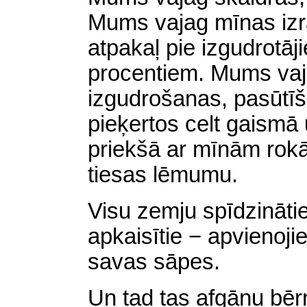
Mums vajag mīnas izra
atpakaļ pie izgudrotāj
procentiem. Mums vaj
izgudrošanas, pasūtī
pieķertos celt gaismā u
priekšā ar mīnām rokās
tiesas lēmumu.
Visu zemju spīdzinātie
apkaisītie − apvienojie
savas sāpes.
Un tad tas afgāņu bē