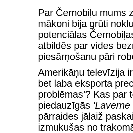
Par Černobiļu mums ziņ
mākoni bija grūti nokl
potenciālas Černobiļ
atbildēs par vides bez
piesārņošanu pāri r
Amerikāņu televīzija 
bet laba eksporta prec
problēmas’? Kas par t
piedauzīgās
‘Laverne 
pārraides jālaiž
paska
izmukušas no trakomāj