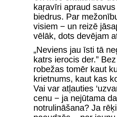
kaŗavīri apraud savus
biedrus. Par mežonību
visiem − un reizē jāsap
vēlāk, dots devējam a
„Neviens jau īsti tā neg
katrs ierocis der.” Bez
robežas tomēr kaut ku
krietnums, kaut kas k
Vai var atļauties ‘uzva
cenu − ja nejūtama da
notrulināšana? Ja rēķ