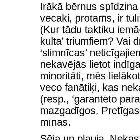
Irākā bērnus spīdzina
vecāki, protams, ir tūlī
(Kur tādu taktiku iemā
kulta’ triumfiem? Vai d
‘slimnīcas’ neticīgaji
nekavējās lietot indīg
minoritāti, mēs lielāko
veco fanātiķi, kas ne
(resp., ‘garantēto para
mazgadīgos. Pretīgas u
mīnas.
Sēja un pļauja. Nekas, 