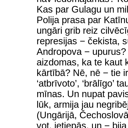
Kas par Gulagu un mi
Polija prasa par Katīn
ungāri grib reiz cilvē
represijas − čekista,
Andropova − upurus? 
aizdomas, ka te kaut
kārtībā? Nē, nē − tie i
‘atbrīvoto’, ‘brālīgo’ 
mīnas. Un nupat pavis
lūk, armija jau negrib
(Ungārijā, Čechoslovāk
vot, ietiepās, un − bija