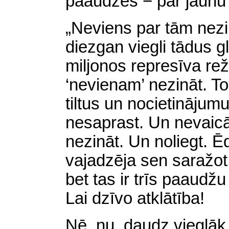
paaudzēs − par jaunu 
„Neviens par tām nezin
diezgan viegli tādus gl
miljonos represīva re
‘nevienam’ nezināt. To
tiltus un nocietinājum
nesaprast. Un nevaicā
nezināt. Un noliegt. Ēd
vajadzēja sen saražo
bet tas ir trīs paaudž
Lai dzīvo atklātība!
Nē, nu, daudz vieglāk