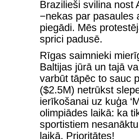
Brazilieši svilina n
−nekas par pasaules 
piegādi. Mēs protestē
sprici padusē.
Rīgas saimnieki mierīg
Baltijas jūrā un tajā v
varbūt tāpēc to sauc pa
($2.5M) netrūkst slepe
ierīkošanai uz kuģa ‘
olimpiādes laikā: ka 
sportistiem nesanākt
laikā. Prioritātes!