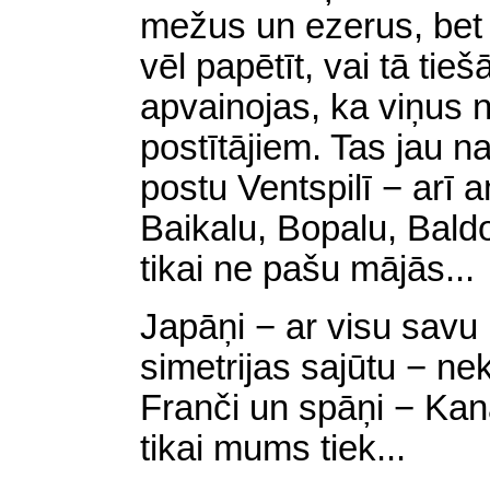
mežus un ezerus, bet 
vēl papētīt, vai tā tieš
apvainojas, ka viņus
postītājiem. Tas jau n
postu Ventspilī − arī
Baikalu, Bopalu, Baldo
tikai ne pašu mājās...
Japāņi − ar visu savu
simetrijas sajūtu − nek
Franči un spāņi − Kan
tikai mums tiek...