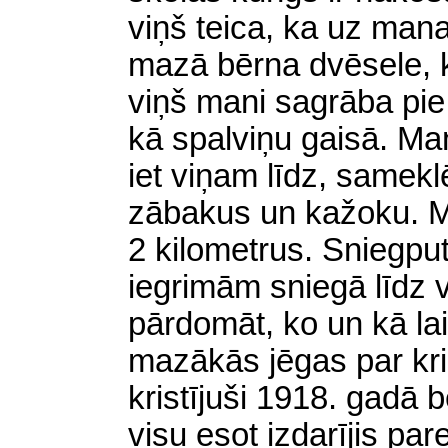
viņš teica, ka uz man
mazā bērna dvēsele, 
viņš mani sagrāba pie
kā spalviņu gaisā. Man
iet viņam līdz, same
zābakus un kažoku. M
2 kilometrus. Sniegpute
iegrimām sniegā līdz 
pārdomāt, ko un kā la
mazākās jēgas par kris
kristījuši 1918. gadā 
visu esot izdarījis pare