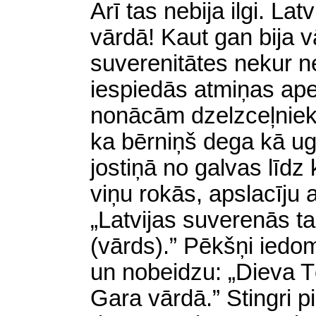
Arī tas nebija ilgi. La
vārdā! Kaut gan bija v
suverenitātes nekur ne
iespiedās atmiņas ap
nonācām dzelzceļniek
ka bērniņš dega kā ugun
jostiņā no galvas līdz
viņu rokās, apslacīju a
„Latvijas suverenās ta
(vārds).” Pēkšņi iedom
un nobeidzu: „Dieva 
Gara vārdā.” Stingri p