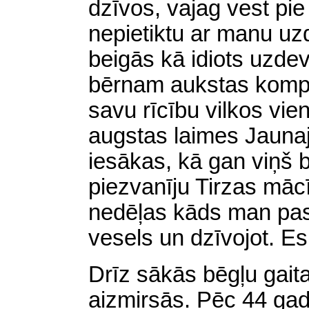
dzīvos, vajag vest pie 
nepietiktu ar manu uz
beigās kā idiots uzdevo
bērnam aukstas kompre
savu rīcību vilkos vie
augstas laimes Jauna
iesākas, kā gan viņš b
piezvanīju Tirzas māc
nedēļas kāds man past
vesels un dzīvojot. Es p
Drīz sākās bēgļu gai
aizmirsās. Pēc 44 gad