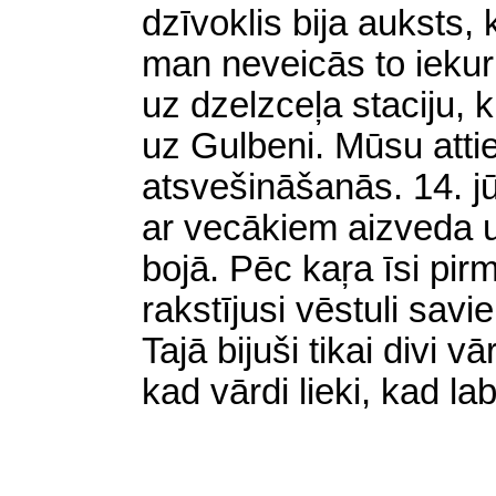
dzīvoklis bija auksts, 
man neveicās to iekuri
uz dzelzceļa staciju, k
uz Gulbeni. Mūsu atti
atsvešināšanās. 14. j
ar vecākiem aizveda uz
bojā. Pēc kaŗa īsi pir
rakstījusi vēstuli sav
Tajā bijuši tikai divi vā
kad vārdi lieki, kad lab