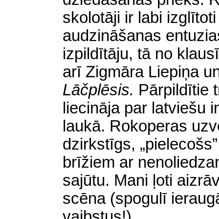
skolotāji ir labi izglīt
audzināšanas entuzias
izpildītāju, tā no klau
arī Zigmāra Liepiņa u
Lāčplēsis.
Pārpildītie 
liecināja par latviešu 
laukā. Rokoperas uzv
dzirkstīgs, „pielecošs”,
brīžiem ar nenoliedz
sajūtu. Mani ļoti aiz
scēna (spogulī ierau
vaibstus!).