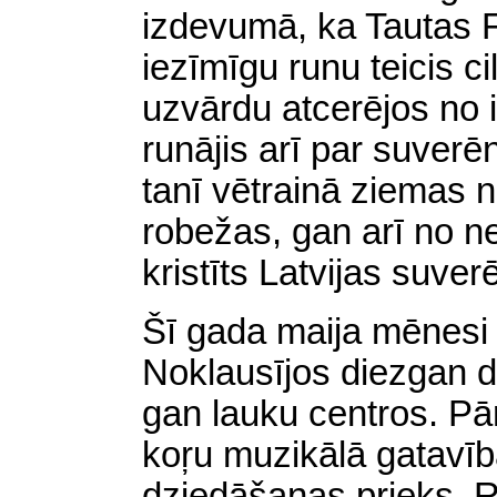
izdevumā, ka Tautas Fr
iezīmīgu runu teicis c
uzvārdu atcerējos no 
runājis arī par suverē
tanī vētrainā ziemas 
robežas, gan arī no n
kristīts Latvijas suve
Šī gada maija mēnesi 
Noklausījos diezgan 
gan lauku centros. Pā
koŗu muzikālā gatavī
dziedāšanas prieks. 