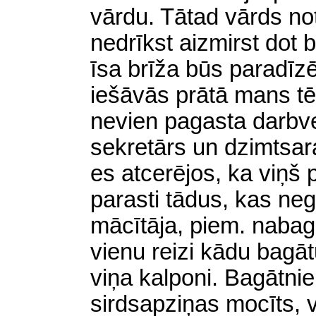
vārdu. Tātad vārds not
nedrīkst aizmirst dot 
īsa brīža būs paradī
iešāvās prātā mans tēv
nevien pagasta darbve
sekretārs un dzimtsar
es atcerējos, ka viņš p
parasti tādus, kas negr
mācītāja,
piem.
nabagm
vienu reizi kādu bagā
viņa kalponi. Bagātni
sirdsapziņas mocīts, v