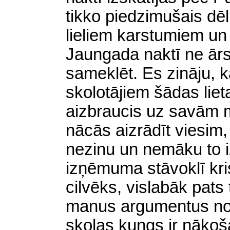
tikko piedzimušais dēl
lieliem karstumiem un v
Jaungada naktī ne ārs
sameklēt. Es zināju, 
skolotājiem šādas lieta
aizbraucis uz savām 
nācās aizrādīt viesim,
nezinu un nemāku to i
izņēmuma stāvoklī kris
cilvēks, vislabāk pats
manus argumentus nor
skolas kungs ir nākoša