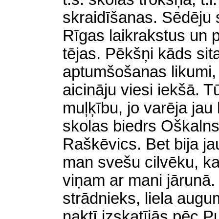
skraidīšanas. Sēdēju s
Rīgas laikrakstus un p
tējas. Pēkšņi kāds sita 
aptumšošanas likumi, 
aicināju viesi iekšā. T
muļķību, jo varēja jau 
skolas biedrs Oškalns
Raškēvics. Bet bija ja
man svešu cilvēku, ka
viņam ar mani jārunā. 
strādnieks, liela aug
naktī izskatījās pēc P