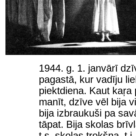
1944. g. 1. janvārī dz
pagastā, kur vadīju lie
piektdiena. Kaut kaŗa 
manīt, dzīve vēl bija v
bija izbraukuši pa sav
tāpat. Bija skolas brīv
t.s. skolas trokšņa,
t.i.