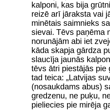
kalponi, kas bija grūt
reizē arī jāraksta vai
minētais saimnieks sa
sievai. Tēvs paņēma m
norunājām abi iet zvej
kāda skapja gārdza pu
slaucīja jaunās kalpo
tēvs ātri piestājās pie
tad teica: „Latvijas s
(nosaukdams abus) sal
gredzenu, ne puķu, n
pieliecies pie mirēja g