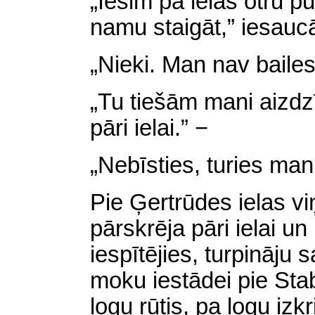
„Iesim pa ielas otru p
namu staigāt,” iesau
„Nieki. Man nav bailes,
„Tu tiešām mani aizdzī
pāri ielai.” −
„Nebīsties, turies man
Pie Ģertrūdes ielas v
pārskrēja pāri ielai u
iespītējies, turpināju
moku iestādei pie Sta
logu rūtis, pa logu izkr