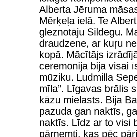
Alberta Jēruma māsas
Mērķeļa ielā. Te Albert
gleznotāju Sildegu. M
draudzene, ar kuŗu ne
kopā. Mācītājs izrādī
ceremonija
bija visai ī
mūziku. Ludmilla Sepe
mīla”. Līgavas brālis 
kāzu mielasts. Bija Ba
pazuda gan naktīs, ga
naktīs. Līdz ar to visi
pārņemti, kas pēc pā