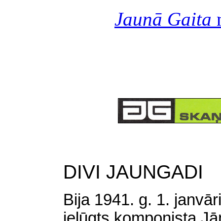
Jaunā Gaita
n
DIVI JAUNGADI
Bija 1941. g. 1. janvāri
ielūgts komponista Jā