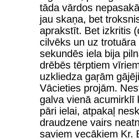
tāda vārdos nepasakā
jau skaņa, bet troksni
aprakstīt. Bet izkritis (
cilvēks un uz trotuāra
sekundēs iela bija pil
drēbēs tērptiem vīriem
uzkliedza gaŗām gājējie
Vācieties projām. Nes
galva vienā acumirklī 
pāri ielai, atpakaļ ne
draudzene vairs neatn
saviem vecākiem Kr. 