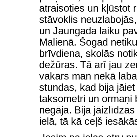
atraisoties un kļūsto
stāvoklis neuzlabojās
un Jaungada laiku pa
Malienā. Šogad netiku,
brīvdiena, skolās not
dežūras. Tā arī jau z
vakars man nekā laba 
stundas, kad bija jāiet
taksometri un ormaņi b
negāja. Bija jāizlīdza
ielā, tā kā ceļš iesākā