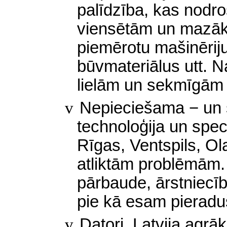
palīdzība, kas nodro
viensētām un mazā
piemērotu mašinēriju
būvmateriālus utt. Na
lielām un sekmīgām 
v
Nepieciešama − un s
technoloģija un speci
Rīgas, Ventspils, Ol
atliktām problēmām. 
pārbaude, ārstniecīb
pie kā esam pieraduš
v
Datori. Latvija agrāk 