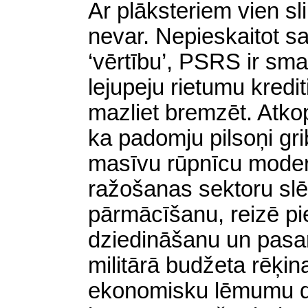
Ar plāksteriem vien sl
nevar. Nepieskaitot s
‘vērtību’, PSRS ir sma
lejupeju rietumu kredit
mazliet bremzēt. Atk
ka padomju pilsoņi gri
masīvu rūpnīcu moder
ražošanas sektoru sl
pārmācīšanu, reizē pi
dziedināšanu un pasa
militārā budžeta rēķina
ekonomisku lēmumu de