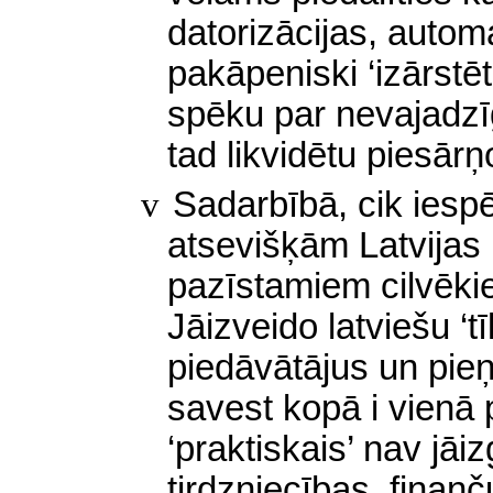
datorizācijas, automa
pakāpeniski ‘izārstē
spēku
par nevajadzīg
tad likvidētu piesār
v
Sadarbībā, cik iespē
atsevišķām Latvijas 
pazīstamiem cilvēki
Jāizveido latviešu ‘tī
piedāvātājus un pieņē
savest kopā i vienā p
‘praktiskais’ nav jāi
tirdzniecības, finanč