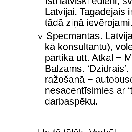
īsti latviski ēdieni, 
Latvijai. Tagadējais 
tādā ziņā ievērojami
v
Specmantas. Latvijas
kā konsultantu), vo
pārtika utt. Atkal − 
Balzams. ‘Dzidrais’.
ražošanā − autobuso
nesacentīsimies ar ‘
darbaspēku.