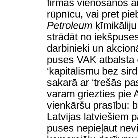
firmas vienošanos a
rūpnīcu, vai pret p
Petroleum
ķīmikālij
strādāt no iekšpuses
darbinieki un akcion
puses VAK atbalsta g
‘kapitālismu bez sird
sakarā ar ‘trešās p
varam griezties pie
vienkāršu prasību: b
Latvijas latviešiem
puses
nepieļaut nev