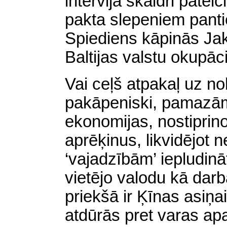
intervijā skaidri pateic
pakta slepeniem panti
Spiediens kāpinās Jak
Baltijas valstu okupāc
Vai ceļš atpakaļ uz no
pakāpeniski, pamazā
ekonomijas, nostiprino
aprēķinus, likvidējot
‘vajadzībām’ iepludin
vietējo valodu kā dar
priekšā ir Ķīnas asiņa
atdūrās pret varas apa