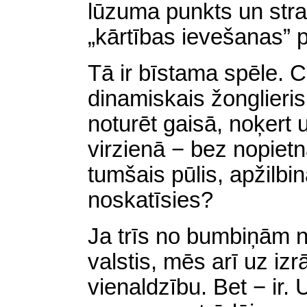
lūzuma punkts
un
stra
„kārtības ievešanas” 
Tā ir bīstama spēle. 
dinamiskais žonglieri
noturēt gaisā, noķert
virzienā − bez nopietnā
tumšais pūlis, apžilbin
noskatīsies?
Ja trīs no bumbiņām n
valstis, mēs arī uz izr
vienaldzību. Bet − ir