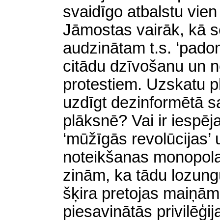
svaidīgo atbalstu vien
Jāmostas vairāk, kā 
audzinātam t.s. ‘padom
citādu dzīvošanu un ne
protestiem. Uzskatu p
uzdīgt dezinformētā sa
plāksnē? Vai ir iespēj
‘mūžīgās revolūcijas’ 
noteikšanas monopol
zinām, ka tādu lozun
šķira pretojas maiņām
piesavinātās privilēģi