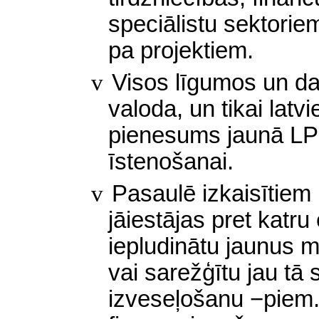
speciālistu sektorie
pa projektiem.
v
Visos līgumos un dar
valoda, un tikai lat
pienesums jaunā LP
īstenošanai.
v
Pasaulē izkaisītiem
jāiestājas pret katru
iepludinātu jaunus mi
vai sarežģītu jau tā
izveseļošanu −piem