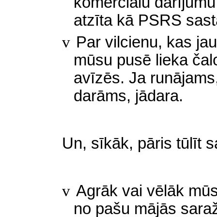
komerciālu darījumu
atzīta kā PSRS sast
v
Par vilcienu, kas jau
mūsu pusē lieka čal
avīzēs. Ja runājams,
darāms, jādara.
Un, sīkāk, pāris tūlīt
v
Agrāk vai vēlāk mūsu
no pašu mājās saraž