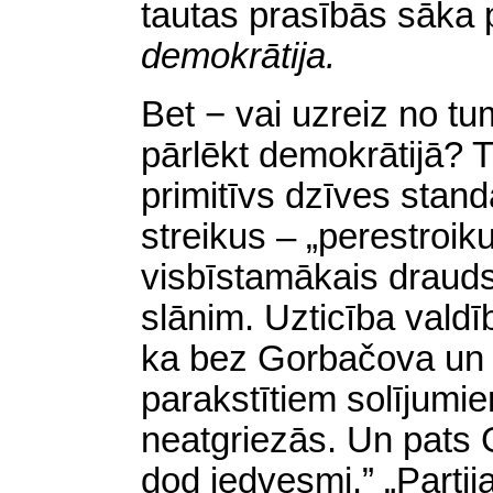
tautas prasībās sāka 
demokrātija.
Bet − vai uzreiz no t
pārlēkt demokrātijā? T
primitīvs dzīves stand
streikus – „perestroik
visbīstamākais drauds
slānim. Uzticība valdība
ka bez Gorbačova un 
parakstītiem solījumi
neatgriezās. Un pats
dod iedvesmi.” „Partij