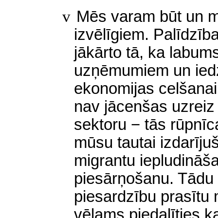
v
Mēs varam būt un m
izvēlīgiem. Palīdzīb
jākārto tā, ka labums
uzņēmumiem un iedzī
ekonomijas celšanai.
nav jācenšas uzreiz ‘
sektoru − tās rūpnī
mūsu tautai izdarīju
migrantu iepludināš
piesārņošanu. Tādu 
piesardzību prasītu 
vēlams piedalīties k