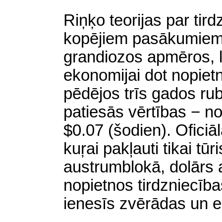
Riņķo teorijas par tir
kopējiem pasākumiem,
grandiozos apmēros, l
ekonomijai dot nopiet
pēdējos trīs gados ru
patiesās vērtības − n
$0.07 (šodien). Oficiāla
kuŗai pakļauti tikai tūri
austrumblokā, dolārs 
nopietnos tirdzniecība
ienesīs zvērādas un e