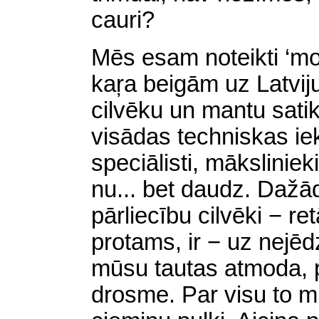
cauri?
Mēs esam noteikti ‘mo
kaŗa beigām uz Latviju 
cilvēku un mantu satik
visādas techniskas iek
speciālisti, mākslinieki
nu... bet daudz. Daž
pārliecību cilvēki − r
protams, ir − uz nejēdz
mūsu tautas atmoda, p
drosme. Par visu to mu