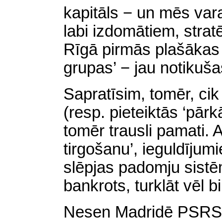
kapitāls − un mēs vara
labi izdomātiem, strat
Rīgā pirmās plašākas 
grupas’ − jau notikušas
Sapratīsim, tomēr, ci
(resp. pieteiktās ‘pār
tomēr trausli pamati. 
tirgošanu’, ieguldījum
slēpjas padomju sist
bankrots, turklāt vēl b
Nesen Madridē PSRS t