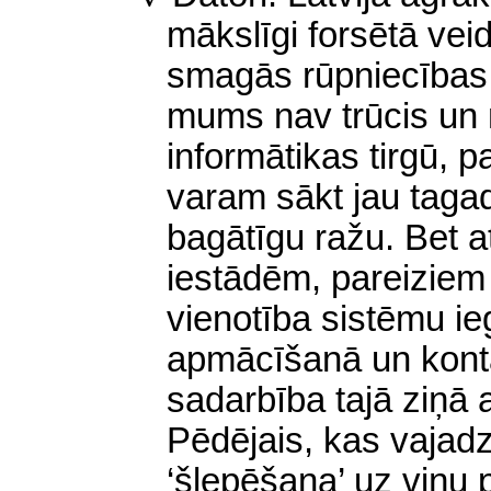
mākslīgi forsētā ve
smagās rūpniecības 
mums nav trūcis un 
informātikas tirgū,
varam sākt jau taga
bagātīgu ražu. Bet a
iestādēm, pareiziem c
vienotība sistēmu ie
apmācīšanā un konta
sadarbība tajā ziņā a
Pēdējais, kas vajadz
‘šlepēšana’ uz viņu 