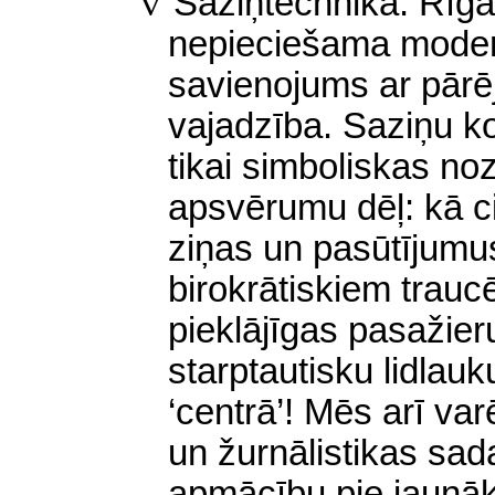
v
Saziņtechnika. Rīgai,
nepieciešama modern
savienojums ar pārēj
vajadzība. Saziņu ko
tikai simboliskas no
apsvērumu dēļ: kā ci
ziņas un pasūtījumu
birokrātiskiem trauc
pieklājīgas pasažier
starptautisku lidlau
‘centrā’! Mēs arī var
un žurnālistikas sad
apmācību pie jaunāk