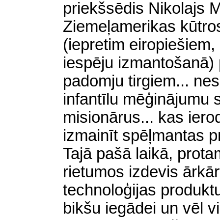
priekšsēdis Nikolajs M
Ziemeļamerikas kūtros 
(iepretim eiropiešiem,
iespēju izmantošanā) p
padomju tirgiem... nes
infantīlu mēģinājumu s
misionārus... kas ier
izmainīt spēļmantas pr
Tajā pašā laikā, prot
rietumos izdevis ārkār
technoloģijas produk
bikšu iegādei un vēl v