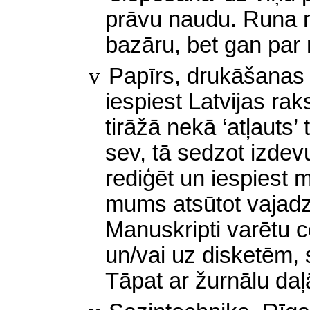
prāvu naudu. Runa 
bazāru, bet gan par
v
Papīrs,
drukāšanas 
iespiest Latvijas ra
tirāžā nekā ‘atļauts’
sev, tā sedzot izdev
rediģēt un iespiest 
mums atsūtot vajadz
Manuskripti varētu ce
un/vai uz disketēm, 
Tāpat ar žurnālu daļ