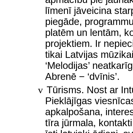
līmenī jāveicina sta
piegāde, programmu
platēm un lentām, k
projektiem. Ir nepie
tikai Latvijas mūzika
‘Melodijas’
neatkarīg
Abrenē − ‘dvīnis’.
v
Tūrisms. Nost ar Intū
Pieklājīgas viesnīcas
apkalpošana, intere
tīra jūrmala, kontak