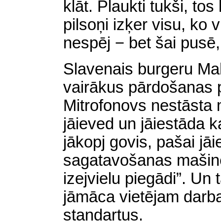
klāt. Plaukti tukši, to
pilsoņi izķer visu, ko 
nespēj − bet šai pusē, lūk
Slavenais burgeru Ma
vairākus pārdošanas 
Mitrofonovs nestāsta m
jāieved un jāiestāda k
jākopj govis, pašai jā
sagatavošanas mašinēri
izejvielu piegādi”. Un t
jāmāca vietējam
darb
standartus.