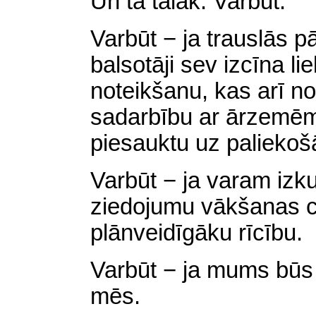
Un tā tālāk. Varbūt.
Varbūt − ja trauslās p
balsotāji sev izcīna l
noteikšanu, kas arī no
sadarbību ar ārzemēm
piesauktu uz palieko
Varbūt − ja varam izku
ziedojumu vākšanas ci
plānveidīgāku rīcību.
Varbūt − ja mums būs 
mēs.