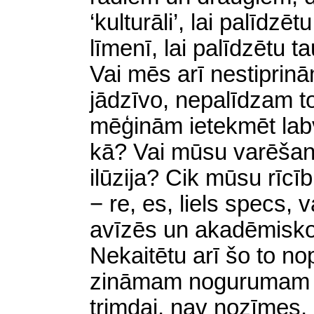
‘kulturāli’, lai palīdz
līmenī, lai palīdzētu t
Vai mēs arī nestiprin
jādzīvo, nepalīdzam to
mēģinām ietekmēt labv
kā? Vai mūsu varēšan
ilūzija? Cik mūsu rīcīb
− re, es, liels specs,
avīzēs un akadēmiskos
Nekaitētu arī šo to no
zināmam nogurumam − 
trimdai, nav nozīmes, l