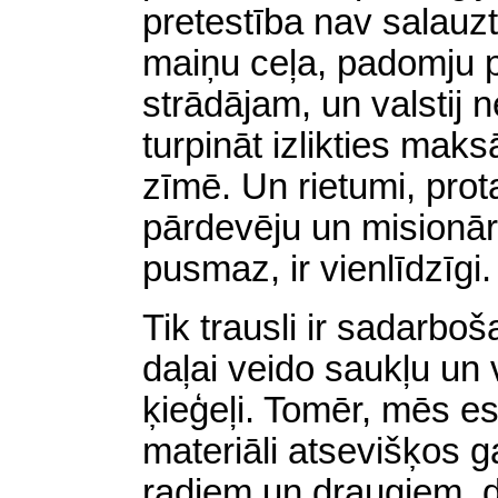
pretestība nav salauz
maiņu ceļa, padomju pil
strādājam, un valstij n
turpināt izlikties mak
zīmē. Un rietumi, pro
pārdevēju un misionāru 
pusmaz, ir vienlīdzīgi.
Tik trausli ir sadarboš
daļai veido saukļu un 
ķieģeļi. Tomēr, mēs e
materiāli atsevišķos g
radiem un draugiem, 