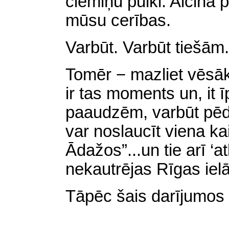
ciemiņu pulki. Aicina 
mūsu cerības.
Varbūt. Varbūt tiešām.
Tomēr − mazliet vēsāk. 
ir tas moments un, it
paaudzēm, varbūt pēdēj
var noslaucīt viena ka
Ādažos”...un tie arī ‘a
nekautrējas Rīgas iel
Tāpēc šais darījumos d