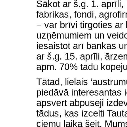
Sākot ar š.g. 1. aprī
fabrikas, fondi, agrof
− var brīvi tirgoties a
uzņēmumiem un veido
iesaistot arī bankas u
ar š.g. 15. aprīli, ārz
apm. 70% tādu kopēju
Tātad, lielais ‘austrum
piedāvā interesantas 
apsvērt abpusēji izdev
tādus, kas izcelti Tau
ciemu laikā šeit. Mums 