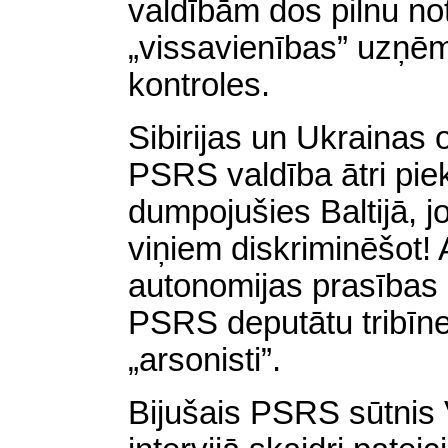
valdībām dos pilnu no
„vissavienības” uzņēm
kontroles.
Sibirijas un Ukrainas o
PSRS valdība ātri pie
dumpojušies Baltijā, j
viņiem diskriminēšot! 
autonomijas prasības 
PSRS deputātu tribīnes
„arsonisti”.
Bijušais PSRS sūtnis V