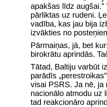
apakšas līdz augšai.” 
pārliktas uz rudeni. Ļe
vadība, kas jau bija iz
izvākties no posteņie
Pārmaiņas, jā, bet ku
birokrātu aprindās. T
Tātad, Baltiju varbūt 
parādīs „perestroikas”
visai PSRS. Ja nē, ja 
nacionālo atmodu uz li
tad reakcionāro aprindu