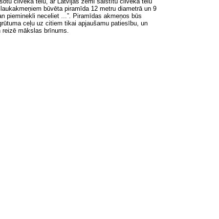
tu cilvēka tēlu, ar Latvijas zemi saistītu cilvēka tēlu
as laukakmeņiem būvēta piramīda 12 metru diametrā un 9
 pieminekli neceliet
.
..”. Piramīdas akmeņos būs
 grūtuma ceļu uz citiem tikai apjaušamu patiesību, un
un reizē mākslas brīnums.