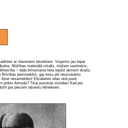
 satikties ar slaveniem latviešiem. Vispirms jau tepat
ļkalna. Mūžības materiālā izkalts, mūžam sastindzis,
ēlniecība − tāda brīnumaina lieta iepūst akmenī dvašu,
m Brīvības piemineklim, gaŗ tiesu pili neuzvaramo
 šķiet nesameklēsi! Elizabetes ielas otrā pusē
ām pirkto
Atmodu
?
Tikai pusotras stundas! Kad pie
tīt par pieciem latviešu tēlniekiem.