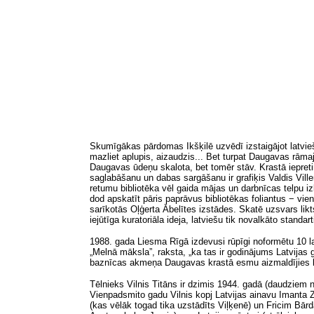
Skumīgākas pārdomas Ikšķilē uzvēdī izstaigājot latvieš
mazliet aplupis, aizaudzis... Bet turpat Daugavas rāma
Daugavas ūdeņu skalota, bet tomēr stāv. Krastā iepretim
saglabāšanu un dabas sargāšanu ir grafiķis Valdis Villeru
retumu bibliotēka vēl gaida mājas un darbnīcas telpu i
dod apskatīt pāris paprāvus bibliotēkas foliantus − vi
sarīkotās Oļģerta Ābelītes izstādes. Skatē uzsvars lik
iejūtīga kuratoriāla ideja, latviešu tik novalkāto standa
1988. gada Liesma Rīgā izdevusi rūpīgi noformētu 10 l
„Melnā māksla”
, raksta, „ka tas ir godinājums Latvija
baznīcas akmeņa Daugavas krastā esmu aizmaldījies līdz
Tēlnieks Vilnis Titāns ir dzimis 1944. gadā (daudziem
Vienpadsmito gadu Vilnis kopj Latvijas ainavu Imanta 
(kas vēlāk togad tika uzstādīts Viļķenē) un Fricim Bārd