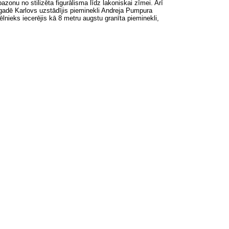
azonu no stilizēta figurālisma līdz lakoniskai zīmei. Arī
gadē Karlovs uzstādījis pieminekli Andreja Pumpura
ēlnieks iecerējis kā 8 metru augstu granīta pieminekli,