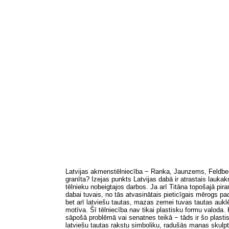
Latvijas akmenstēlniecība − Ranka, Jaunzems, Feldber
granīta? Izejas punkts Latvijas dabā ir atrastais lauka
tēlnieku nobeigtajos darbos. Ja arī Titāna topošajā p
dabai tuvais, no tās atvasinātais pieticīgais mērogs pa
bet arī latviešu tautas, mazas zemei tuvas tautas aukl
motīva. Šī tēlniecība nav tikai plastisku formu valoda
sāpošā problēmā vai senatnes teikā − tāds ir šo plastis
latviešu tautas rakstu simboliku, radušās manas skulpt