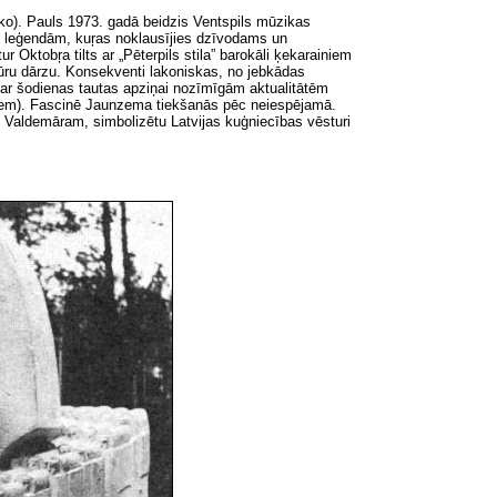
ko). Pauls 1973. gadā beidzis Ventspils mūzikas
un leģendām, kuŗas noklausījies dzīvodams un
tur
Oktobŗa
tilts ar „Pēterpils stila” barokāli ķekarainiem
ūru dārzu. Konsekventi lakoniskas, no jebkādas
 Par šodienas tautas apziņai nozīmīgām aktualitātēm
iežiem). Fascinē Jaunzema tiekšanās pēc neiespējamā.
r. Valdemāram, simbolizētu Latvijas kuģniecības vēsturi