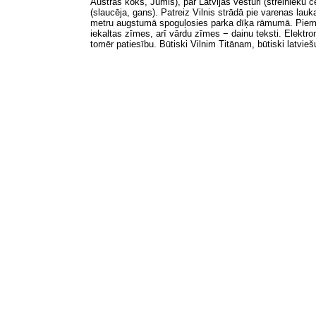
Austras koks, Jumis), par Latvijas vēsturi (strēlnieku c
(slaucēja, gans). Patreiz Vilnis strādā pie varenas l
metru augstumā spoguļosies parka dīķa rāmumā. Piemi
iekaltas zīmes, arī vārdu zīmes − dainu teksti. Elektro
tomēr patiesību. Būtiski Vilnim Titānam, būtiski latvi