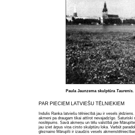
Paula Jaunzema skulptūra
Taurenis.
PAR PIECIEM LATVIEŠU TĒLNIEKIEM
Indulis Ranka latviešu tēlniecībā jau ir vesels jēdziens
akmeni pa draugam tikai attīrot nevajadzīgo. Saturiski
noslēpums. Savā akmeņu un tēlu valstībā pie Mārupītes
jau iziet ārpus viņa cirsto skulptūru loka. Varbūt parad
gleznaino Mārupīti ir izaudzis vesels akmenstēlniecīb