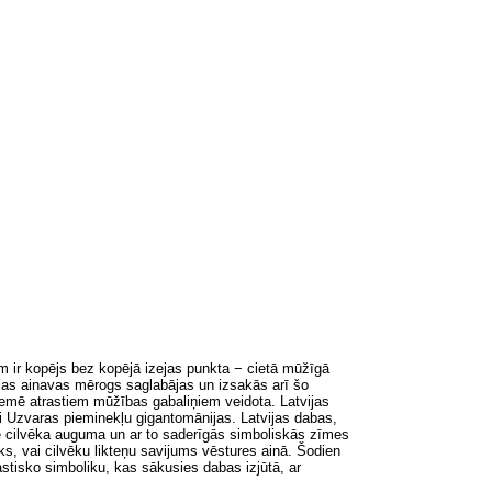
m ir kopējs bez kopējā izejas punkta − cietā mūžīgā
tvijas ainavas mērogs saglabājas un izsakās arī šo
zemē atrastiem mūžības gabaliņiem veidota. Latvijas
vai Uzvaras pieminekļu gigantomānijas. Latvijas dabas,
pie cilvēka auguma un ar to saderīgās simboliskās zīmes
ks, vai cilvēku likteņu savijums vēstures ainā. Šodien
astisko simboliku, kas sākusies dabas izjūtā, ar