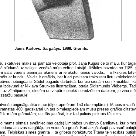
Jānis Karlovs.
Sargātājs.
1988. Granīts.
u skatuves mākslas pamatu veidotāja prof. Jāņa Kugas celto māju, kur tagad mī
jā plūdumā uz saliņas vecākā mūŗa celtne Latvijā. Ikšķiles baznīca no 1185. 
 salai varens piemiņas akmens ar ierakstu lībiešu valodā... To Ikšķiles latvi
šs ar kundzi. Valdis ir grafiķis, bet ir arī pavisam traks retu lietu kolekcionār
zbūves nobeigšanu. Sēdot pagaidu darbnīcā, kur pie sienām seni krucifiksi, i
enā izdevumi ar Niklāva Strunkes ilustrācijām, otrajā Sigismunds Vidbergs. T
ts uz zīmējumiem, skicēm un vispār iepriekš neredzētiem darbiem, jo viņa mērķ
rtizstāžu pasaulē!
atviešu oriģinālgrafiku mapi (šķiet apmēram 150 eksemplāros). Mapes ievadā 
s grāmatas 400. gadskārtai un tās pirmiespiedējam mūsu preses grafiķu ciltst
 retām grāmatām, un Jūs jautāsit, kur tad palicis piektais tēlnieks.
 no mums pirmais svešniecības gads) Limbažos un dzīvo Carnikavā, kur pirms 
Ziedoņa ainavas sargātāju un veidotāju grupā. Kad aizgājušajā pavasarī pabij
am. Telpiskas zīmes granītā − tā gribētu noraksturot Titāna tēlniecības būtisk