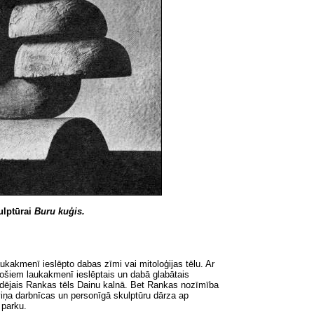
ulptūrai
Buru kuģis.
aukakmenī ieslēpto dabas zīmi vai mitoloģijas tēlu. Ar
stošiem laukakmenī ieslēptais un dabā glabātais
pēdējais Rankas tēls Dainu kalnā. Bet Rankas nozīmība
o viņa darbnīcas un personīgā skulptūru dārza ap
 parku.