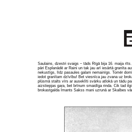
Saulains, dzestri svaigs − tāds Rīgā bija
16.
maija rīts
pāri Esplanādē ar Raini un tak jau arī iesārtā granīt
nekustīgs, līdz pasaules galam nemainīgs. Tomēr domīg
iedot granītam dzīvību! Bet viesnīca jau zvana uz broka
plūsmā stalts vīrs ar auseklīti svārku atlokā un tādu 
aizstiepjas gaŗa, bet brīnum smaidīga rinda. Cik tad ilg
brokastgalda Imants Sakss mani uzrunā ar Skalbes vārdi