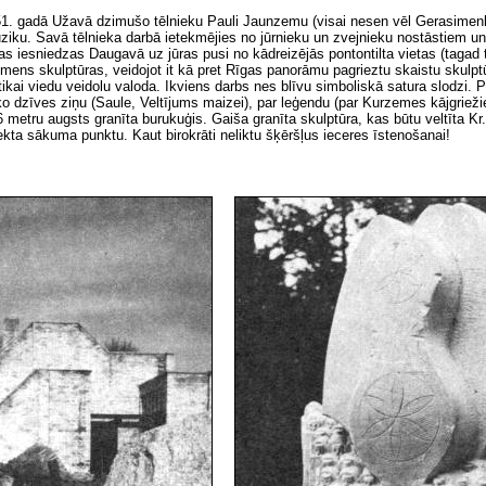
951. gadā Užavā dzimušo tēlnieku Pauli Jaunzemu (visai nesen vēl Gerasimen
ziku. Savā tēlnieka darbā ietekmējies no jūrnieku un zvejnieku nostāstiem 
s iesniedzas Daugavā uz jūras pusi no kādreizējās pontontilta vietas (tagad 
ens skulptūras, veidojot it kā pret Rīgas panorāmu pagrieztu skaistu skulpt
tikai viedu veidolu valoda. Ikviens darbs nes blīvu simboliskā satura slodzi.
visko dzīves ziņu (Saule, Veltījums maizei), par leģendu (par Kurzemes kājgr
6
metru augsts granīta burukuģis. Gaiša granīta skulptūra, kas būtu veltīta K
kta sākuma punktu. Kaut birokrāti neliktu šķēršļus ieceres īstenošanai!