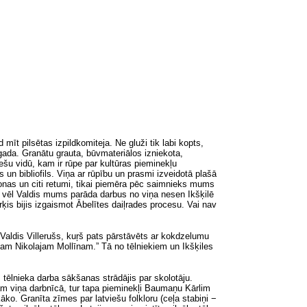
t pilsētas izpildkomiteja. Ne gluži tik labi kopts,
gada. Granātu grauta, būvmateriālos izniekota,
ešu vidū, kam ir rūpe par kultūras pieminekļu
s un bibliofils. Viņa ar rūpību un prasmi izveidotā plašā
konas un citi retumi, tikai piemēra pēc saimnieks mums
ad vēl Valdis mums parāda darbus no viņa nesen Ikšķilē
is bijis izgaismot Ābelītes daiļrades procesu. Vai nav
Valdis Villerušs, kuŗš pats
pārstāvēts ar kokdzelumu
ēvam Nikolajam Mollīnam.” Tā no tēlniekiem un Ikšķiles
tēlnieka darba sākšanas strādājis par skolotāju.
ām viņa darbnīcā, tur tapa pieminekļi Baumaņu Kārlim
āko. Granīta zīmes par latviešu folkloru (ceļa stabiņi −