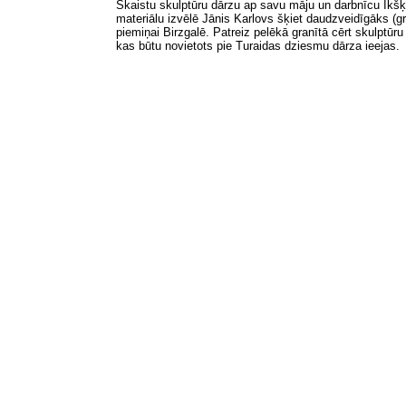
Skaistu skulptūru dārzu ap savu māju un darbnīcu Ikšķilē
materiālu izvēlē Jānis Karlovs
šķiet
daudzveidīgāks (gr
piemiņai Birzgalē. Patreiz pelēkā granītā cērt skulptūru
kas būtu novietots pie Turaidas dziesmu dārza ieejas.