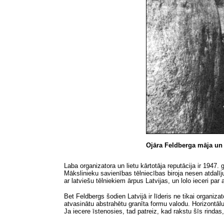
Ojāra Feldberga māja un 
Laba organizatora un lietu kārtotāja reputācija ir 1947
Mākslinieku savienības tēlniecības biroja nesen atdalīj
ar latviešu tēlniekiem ārpus Latvijas, un lolo ieceri pa
Bet Feldbergs šodien Latvijā ir līderis ne tikai organi
atvasinātu abstrahētu granīta formu valodu. Horizontālu
Ja iecere īstenosies, tad patreiz, kad rakstu šīs rind