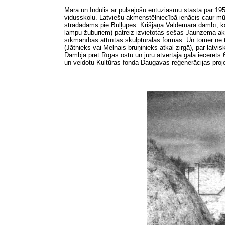
Māra un Indulis ar pulsējošu entuziasmu stāsta par 1
vidusskolu. Latviešu akmenstēlniecībā ienācis caur mū
strādādams pie Buļļupes. Krišjāņa Valdemāra dambī, ka
lampu žuburiem) patreiz izvietotas sešas Jaunzema akm
sīkmanības attīrītas skulpturālas formas. Un tomēr ne 
(Jātnieks vai Melnais bruņinieks atkal zirgā), par lat
Dambja pret Rīgas ostu un jūru atvērtajā galā iecerēts
un veidotu Kultūras fonda Daugavas reģenerācijas proje