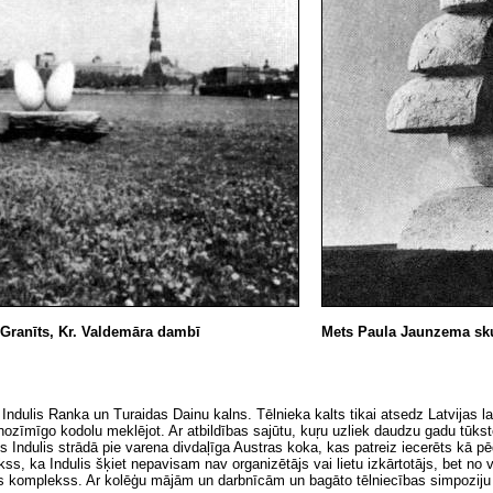
Granīts, Kr. Valdemāra dambī
Mets Paula Jaunzema sk
. Indulis Ranka un Turaidas Dainu kalns. Tēlnieka kalts tikai atsedz Latvijas l
 nozīmīgo kodolu meklējot. Ar atbildības sajūtu, kuŗu uzliek daudzu gadu tūk
 Indulis strādā pie varena divdaļīga Austras koka, kas patreiz iecerēts kā 
okss, ka Indulis šķiet nepavisam nav organizētājs vai lietu izkārtotājs, bet n
as komplekss. Ar kolēģu mājām un darbnīcām un bagāto tēlniecības simpoziju