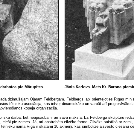
darbnīca pie Mārupītes.
Jānis Karlovs. Mets Kr. Barona piemi
. gadā dzimušajam Ojāram Feldbergam. Feldbergs labi orientējoties Rīgas minis
usies tēlnieku asociācija, kas ietveŗ dinamiskāko un varbūt arī progresīvāko l
r apvienošanos kopējā organizācijā.
zatoriskā darbā, bet neapšaubāmi arī savā mākslā. Es Feldberga skulptūru redzu
, cieši pie zemes. Jā, arī abstrahēta cilvēka forma. Cilvēks saistībā ar zemi, 
as, tēlnieku namā Rīgā ir skatāmi 10 akmeņi, kas simbolizē aizvesto ciešanu c