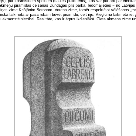
eļš), par kosmiskiem spēkiem (saules pulkstenis), kas var pārtapt par vienkāršo
aukakmeņu piramīdas celšanas Dundagas pils parkā. Iedomājieties − no Latvij
ņas zīme Krišjānim Baronam. Varena zīme, tomēr respektējot vēlēšanos „man
niskā laikmetā ar paša rokām būvēt piramīdu, celt riju. Viegluma laikmetā iet
ešu akmenstēlniecībai. Realitāte, kas ir ārpus ikdienišķā. Cieta akmens zīme 