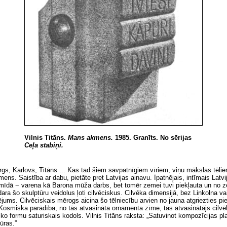
Vilnis Titāns.
Mans akmens.
1985. Granīts. No sērijas
Ceļa stabiņi.
gs, Karlovs, Titāns
.
.. Kas tad šiem savpatnīgiem vīriem, viņu mākslas tēlie
kmens. Saistība ar dabu, pietāte pret Latvijas ainavu. Īpatnējais, intīmais La
iramīdā − varena kā Barona mūža darbs, bet tomēr zemei tuvi piekļauta un no 
dara šo skulptūru veidolus ļoti cilvēciskus. Cilvēka dimensijā, bez Linkolna 
ējums. Cilvēciskais mērogs aicina šo tēlniecību arvien no jauna atgriezties 
. Kosmiska parādība, no tās atvasināta ornamenta zīme, tās atvasinātājs cilvē
ko formu saturiskais kodols. Vilnis Titāns raksta: „Satuvinot kompozīcijas pl
ūras.”