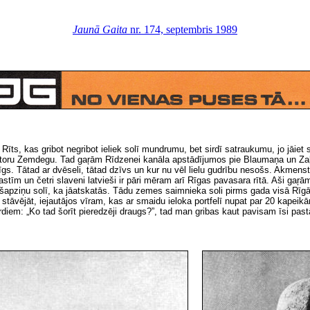
Jaunā Gaita
nr. 174, septembris 1989
. Rīts, kas gribot negribot ieliek solī mundrumu, bet sirdī satraukumu, jo jāiet
a autoru Zemdegu. Tad gaŗām Rīdzenei kanāla apstādījumos pie Blaumaņa un Za
s. Tātad ar dvēseli, tātad dzīvs un kur nu vēl lielu gudrību nesošs. Akmenst
stīm un četri slaveni latvieši ir pāri mēram arī Rīgas pavasara rītā. Aši gaŗā
pašapziņu solī, ka jāatskatās. Tādu zemes saimnieka soli pirms gada visā Rīgā
i stāvējāt, iejautājos vīram, kas ar smaidu ieloka portfelī nupat par 20 kapeik
em: „Ko tad šorīt pieredzēji draugs?”, tad man gribas kaut pavisam īsi pastās