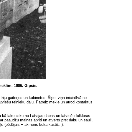
neklim. 1986. Ģipsis.
triju gaiteņos un kabinetos.
Šķiet
viņa iniciatīvā no
atviešu tēlnieku daļu. Patreiz meklē un atrod kontaktus
 kā lakonisku no Latvijas dabas un latviešu folkloras
ar paaudžu maiņas apriti un atvērts pret dabu un sauli.
eļu (pēdējais − akmens koka kastē...).