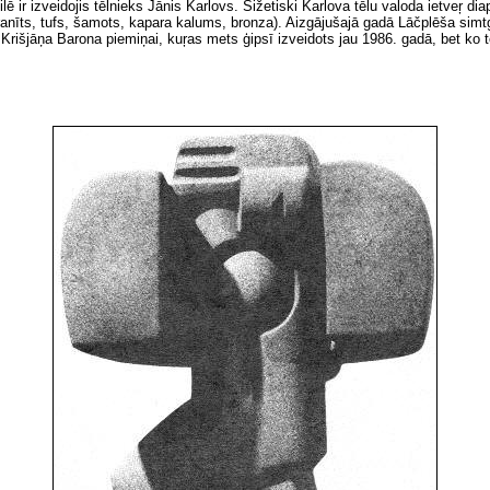
 ir izveidojis tēlnieks Jānis Karlovs. Sižetiski Karlova tēlu valoda ietveŗ diap
anīts, tufs, šamots, kapara kalums, bronza). Aizgājušajā gadā Lāčplēša simt
 Krišjāņa Barona piemiņai, kuŗas mets ģipsī izveidots jau 1986. gadā, bet ko t